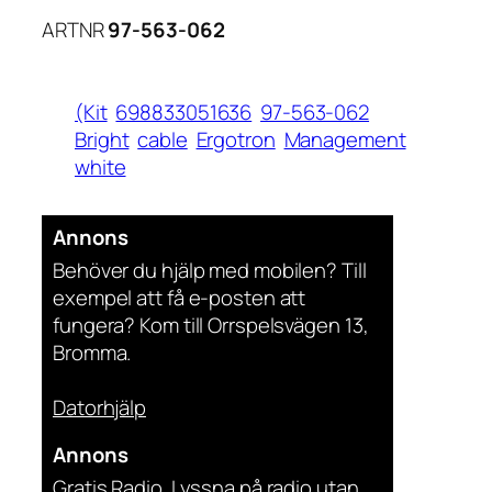
ARTNR
97-563-062
(Kit
698833051636
97-563-062
Bright
cable
Ergotron
Management
white
Annons
Behöver du hjälp med mobilen? Till
exempel att få e-posten att
fungera? Kom till Orrspelsvägen 13,
Bromma.
Datorhjälp
Annons
Gratis Radio. Lyssna på radio utan