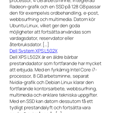
processor, 4 GB arbetsminne, integrerad
Radeon-grafik och en SSD på 128 GB passar
den för exempelvis ordbehandling, e-post,
webbsurfning och multimedia. Datorn kör
Ubuntu Linux, vilket ger den goda
möjligheter att fortsätta användas som
vardagsdator, reservdator eller
återbruksdator. […]
Dell System XPS L502X
Dell XPS L502X är en äldre bärbar
prestandadator som fortfarande har mycket
att erbjuda. Med en fyrkärnig Intel Core i7-
processor, 8 GB arbetsminne, separat
Nvidia-grafik och Debian Linux klarar den
fortfarande kontorsarbete, webbsurfning,
multimedia och enklare tekniska uppgifter.
Med en SSD kan datorn dessutom få ett
tydligt prestandalyft och fortsätta vara