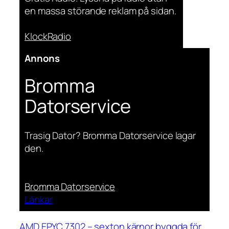
en massa störande reklam på sidan.
KlockRadio
Annons
Bromma
Datorservice
Trasig Dator? Bromma Datorservice lagar
den.
Bromma Datorservice
Länkar
AMD EPYC 7302 – sexton kärnor byggda för