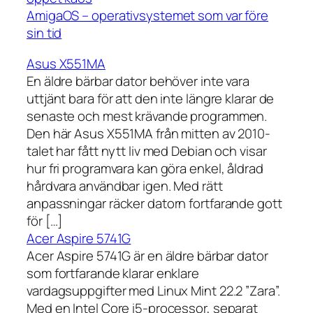
AmigaOS – operativsystemet som var före
sin tid
Asus X551MA
En äldre bärbar dator behöver inte vara
uttjänt bara för att den inte längre klarar de
senaste och mest krävande programmen.
Den här Asus X551MA från mitten av 2010-
talet har fått nytt liv med Debian och visar
hur fri programvara kan göra enkel, åldrad
hårdvara användbar igen. Med rätt
anpassningar räcker datorn fortfarande gott
för […]
Acer Aspire 5741G
Acer Aspire 5741G är en äldre bärbar dator
som fortfarande klarar enklare
vardagsuppgifter med Linux Mint 22.2 ”Zara”.
Med en Intel Core i5-processor, separat