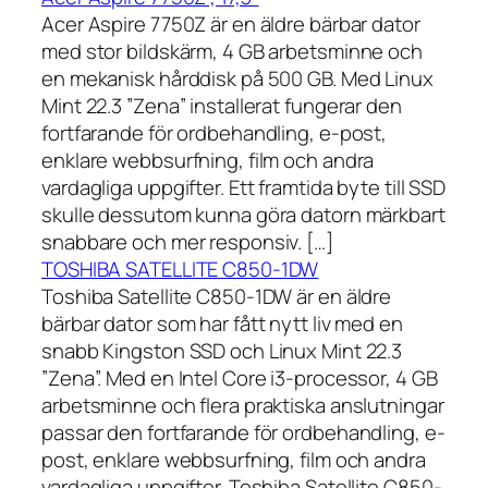
Acer Aspire 7750Z är en äldre bärbar dator
med stor bildskärm, 4 GB arbetsminne och
en mekanisk hårddisk på 500 GB. Med Linux
Mint 22.3 ”Zena” installerat fungerar den
fortfarande för ordbehandling, e-post,
enklare webbsurfning, film och andra
vardagliga uppgifter. Ett framtida byte till SSD
skulle dessutom kunna göra datorn märkbart
snabbare och mer responsiv. […]
TOSHIBA SATELLITE C850-1DW
Toshiba Satellite C850-1DW är en äldre
bärbar dator som har fått nytt liv med en
snabb Kingston SSD och Linux Mint 22.3
”Zena”. Med en Intel Core i3-processor, 4 GB
arbetsminne och flera praktiska anslutningar
passar den fortfarande för ordbehandling, e-
post, enklare webbsurfning, film och andra
vardagliga uppgifter. Toshiba Satellite C850-