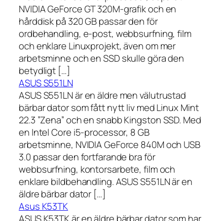
NVIDIA GeForce GT 320M-grafik och en
hårddisk på 320 GB passar den för
ordbehandling, e-post, webbsurfning, film
och enklare Linuxprojekt, även om mer
arbetsminne och en SSD skulle göra den
betydligt […]
ASUS S551LN
ASUS S551LN är en äldre men välutrustad
bärbar dator som fått nytt liv med Linux Mint
22.3 ”Zena” och en snabb Kingston SSD. Med
en Intel Core i5-processor, 8 GB
arbetsminne, NVIDIA GeForce 840M och USB
3.0 passar den fortfarande bra för
webbsurfning, kontorsarbete, film och
enklare bildbehandling. ASUS S551LN är en
äldre bärbar dator […]
Asus K53TK
ASUS K53TK är en äldre bärbar dator som har