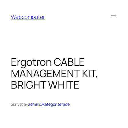
Hoppa
till
Webcomputer
innehåll
Ergotron CABLE
MANAGEMENT KIT,
BRIGHT WHITE
Skrivet av
admin
i
Okategoriserade