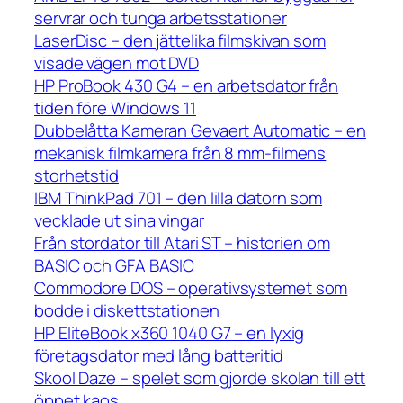
servrar och tunga arbetsstationer
LaserDisc – den jättelika filmskivan som
visade vägen mot DVD
HP ProBook 430 G4 – en arbetsdator från
tiden före Windows 11
Dubbelåtta Kameran Gevaert Automatic – en
mekanisk filmkamera från 8 mm-filmens
storhetstid
IBM ThinkPad 701 – den lilla datorn som
vecklade ut sina vingar
Från stordator till Atari ST – historien om
BASIC och GFA BASIC
Commodore DOS – operativsystemet som
bodde i diskettstationen
HP EliteBook x360 1040 G7 – en lyxig
företagsdator med lång batteritid
Skool Daze – spelet som gjorde skolan till ett
öppet kaos