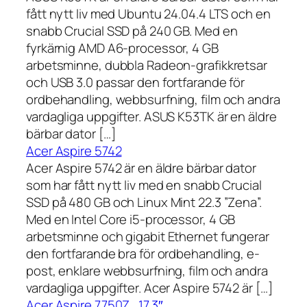
fått nytt liv med Ubuntu 24.04.4 LTS och en
snabb Crucial SSD på 240 GB. Med en
fyrkärnig AMD A6-processor, 4 GB
arbetsminne, dubbla Radeon-grafikkretsar
och USB 3.0 passar den fortfarande för
ordbehandling, webbsurfning, film och andra
vardagliga uppgifter. ASUS K53TK är en äldre
bärbar dator […]
Acer Aspire 5742
Acer Aspire 5742 är en äldre bärbar dator
som har fått nytt liv med en snabb Crucial
SSD på 480 GB och Linux Mint 22.3 ”Zena”.
Med en Intel Core i5-processor, 4 GB
arbetsminne och gigabit Ethernet fungerar
den fortfarande bra för ordbehandling, e-
post, enklare webbsurfning, film och andra
vardagliga uppgifter. Acer Aspire 5742 är […]
Acer Aspire 7750Z , 17,3″