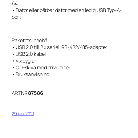
64
• Dator eller bärbar dator med en ledig USB Typ-A-
port
Paketets innehåll
• USB 2.0 till 2 x seriell RS-422/485-adapter
• USB 2.0 kabel
• 4 x byglar
• CD-skiva med drivrutiner
• Bruksanvisning
ARTNR
87586
29 juni 2021