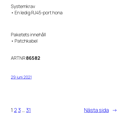
Systemkrav
• En ledig RJ45-port hona
Paketets innehåll
• Patchkabel
ARTNR
86582
29 juni 2021
1
2
3
…
31
Nästa sida
→