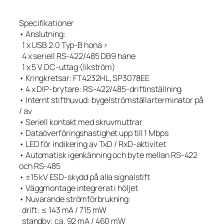
Specifikationer
• Anslutning:
1 x USB 2.0 Typ-B hona >
4 x seriell RS-422/485 DB9 hane
1 x 5 V DC-uttag (likström)
• Kringkretsar: FT4232HL, SP3078EE
• 4 x DIP-brytare: RS-422/485-driftinställning
• Internt stifthuvud: bygelströmställarterminator på
/ av
• Seriell kontakt med skruvmuttrar
• Dataöverföringshastighet upp till 1 Mbps
• LED för indikering av TxD / RxD-aktivitet
• Automatisk igenkänning och byte mellan RS-422
och RS-485
• ±15 kV ESD-skydd på alla signalstift
• Väggmontage integrerat i höljet
• Nuvarande strömförbrukning:
drift: ≤ 143 mA / 715 mW
standby: ca. 92 mA / 460 mW