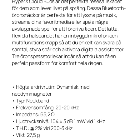
HyperX Cloud Buds är det perfekta resesällskapet
för dem som lever livet på språng. Dessa Bluetooth-
öronsnäckor är perfekta för att lyssna på musik,
streama dina favoritmedia eller spela några
avslappnade spel för att fördriva tiden. Det lätta,
flexibla halsbandet har en inbyggd mikrofon och
multifunktionsknapp så att du enkelt kan svara på
samtal, styra spår och aktivera digitala assistenter.
Tre öronspetsstorlekar ingår så att du kan få en
perfekt passform för komfort hela dagen.
• Högtalardrivrutin: Dynamisk med
neodymmagneter
• Typ: Neckband
• Frekvensomfång: 20-20 kHz
• Impedans: 65,2 Ω
• Ljudtrycksnivå: 104 ± 3 dB 1 mW vid 1 kHz
• T.H.D: ≦ 2% vid 200-3kHz
• Vikt: 27,5 g