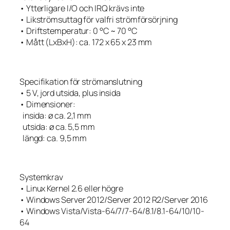
• Ytterligare I/O och IRQ krävs inte
• Likströmsuttag för valfri strömförsörjning
• Driftstemperatur: 0 °C ~ 70 °C
• Mått (LxBxH): ca. 172 x 65 x 23 mm
Specifikation för strömanslutning
• 5 V, jord utsida, plus insida
• Dimensioner:
insida: ø ca. 2,1 mm
utsida: ø ca. 5,5 mm
längd: ca. 9,5 mm
Systemkrav
• Linux Kernel 2.6 eller högre
• Windows Server 2012/Server 2012 R2/Server 2016
• Windows Vista/Vista-64/7/7-64/8.1/8.1-64/10/10-
64