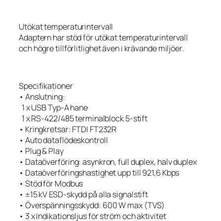
Utökat temperaturintervall
Adaptern har stöd för utökat temperaturintervall
och högre tillförlitlighet även i krävande miljöer.
Specifikationer
• Anslutning:
1 x USB Typ-A hane
1 x RS-422/485 terminalblock 5-stift
• Kringkretsar: FTDI FT232R
• Auto dataflödeskontroll
• Plug & Play
• Dataöverföring: asynkron, full duplex, halv duplex
• Dataöverföringshastighet upp till 921,6 Kbps
• Stöd för Modbus
• ±15 kV ESD-skydd på alla signalstift
• Överspänningsskydd: 600 W max (TVS)
• 3 x Indikationsljus för ström och aktivitet