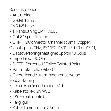
Specifikationer
• Anslutning:
1 x RJ45 hane >
1 x RJ45 hane
• 1:1-anslutning EIA/TIA568
• Cat.8.1 specifikation
• GHMT: 2 Connector Channel (30m), Copper,
Class I up to 2GHz, ISO/IEC 11801-1 Ed.1.0 (2017-11)
• Dataöverföringshastighet upp till 40 Gbps
• Impedans: 100 Ohm
• S/FTP (Screened / Foiled Twisted Pair)
• Par i metallfolie (PiMF)
• Övergripande skärmning: konserverad
kopparflätning
• Ledare: strängad koppartråd
• Kabelstorlek: 24 AWG
• LS0H (halogenfri)
• Färg: gul
• Kabeldiameter: ca. 7,5 mm