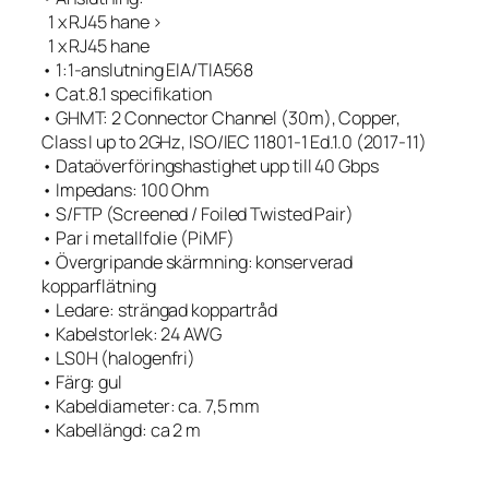
1 x RJ45 hane >
1 x RJ45 hane
• 1:1-anslutning EIA/TIA568
• Cat.8.1 specifikation
• GHMT: 2 Connector Channel (30m), Copper,
Class I up to 2GHz, ISO/IEC 11801-1 Ed.1.0 (2017-11)
• Dataöverföringshastighet upp till 40 Gbps
• Impedans: 100 Ohm
• S/FTP (Screened / Foiled Twisted Pair)
• Par i metallfolie (PiMF)
• Övergripande skärmning: konserverad
kopparflätning
• Ledare: strängad koppartråd
• Kabelstorlek: 24 AWG
• LS0H (halogenfri)
• Färg: gul
• Kabeldiameter: ca. 7,5 mm
• Kabellängd: ca 2 m