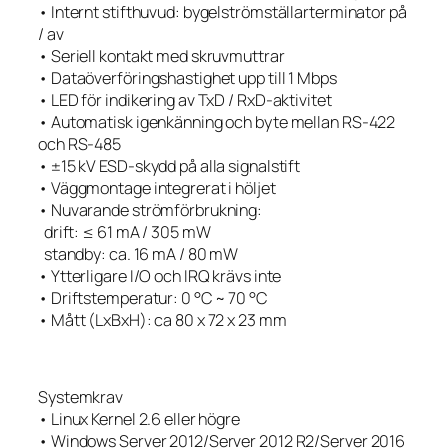
• Internt stifthuvud: bygelströmställarterminator på
/ av
• Seriell kontakt med skruvmuttrar
• Dataöverföringshastighet upp till 1 Mbps
• LED för indikering av TxD / RxD-aktivitet
• Automatisk igenkänning och byte mellan RS-422
och RS-485
• ±15 kV ESD-skydd på alla signalstift
• Väggmontage integrerat i höljet
• Nuvarande strömförbrukning:
drift: ≤ 61 mA / 305 mW
standby: ca. 16 mA / 80 mW
• Ytterligare I/O och IRQ krävs inte
• Driftstemperatur: 0 °C ~ 70 °C
• Mått (LxBxH): ca 80 x 72 x 23 mm
Systemkrav
• Linux Kernel 2.6 eller högre
• Windows Server 2012/Server 2012 R2/Server 2016