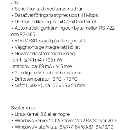
/ av
• Seriell kontakt med skruvmuttrar
• Dataöverföringshastighet upp till 1 Mbps
• LED för indikering av TxD / RxD-aktivitet
• Automatisk igenkänning och byte mellan RS-422
och RS-485
• ±15 kV ESD-skydd på alla signalstift
• Väggmontage integrerat i höljet
• Nuvarande strömförbrukning:
drift: ≤ 141 mA / 705 mW
standby: ca. 89 mA / 445 mW
• Ytterligare I/O och IRQ krävs inte
• Driftstemperatur: 0 °C ~ 70 °C
• Mått (LxBxH): ca 107 x 65 x 23 mm
Systemkrav
• Linux Kernel 2.6 eller högre
• Windows Server 2012/Server 2012 R2/Server 2016
• Windows Vista/Vista-64/7/7-64/8.1/8.1-64/10/10-