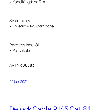
• Kabellängd: ca 3 m
Systemkrav
• En ledig RJ45-port hona
Paketets innehåll
• Patchkabel
ARTNR
86583
29 juni 2021
Delock Cable RJ45 Cat.8.1