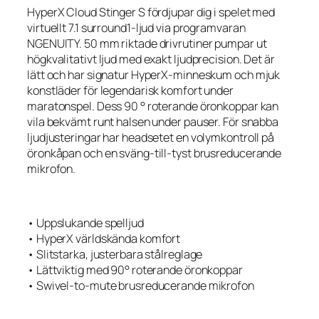
HyperX Cloud Stinger S fördjupar dig i spelet med
virtuellt 7.1 surround1-ljud via programvaran
NGENUITY. 50 mm riktade drivrutiner pumpar ut
högkvalitativt ljud med exakt ljudprecision. Det är
lätt och har signatur HyperX-minneskum och mjuk
konstläder för legendarisk komfort under
maratonspel. Dess 90 ° roterande öronkoppar kan
vila bekvämt runt halsen under pauser. För snabba
ljudjusteringar har headsetet en volymkontroll på
öronkåpan och en sväng-till-tyst brusreducerande
mikrofon.
• Uppslukande spelljud
• HyperX världskända komfort
• Slitstarka, justerbara stålreglage
• Lättviktig med 90° roterande öronkoppar
• Swivel-to-mute brusreducerande mikrofon