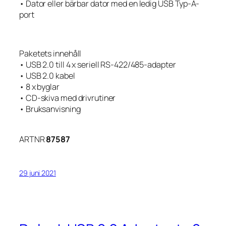
• Dator eller bärbar dator med en ledig USB Typ-A-
port
Paketets innehåll
• USB 2.0 till 4 x seriell RS-422/485-adapter
• USB 2.0 kabel
• 8 x byglar
• CD-skiva med drivrutiner
• Bruksanvisning
ARTNR
87587
29 juni 2021