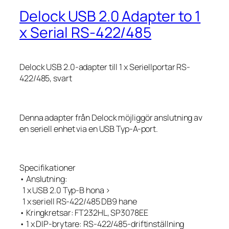
Delock USB 2.0 Adapter to 1
x Serial RS-422/485
Delock USB 2.0-adapter till 1 x Seriellportar RS-
422/485, svart
Denna adapter från Delock möjliggör anslutning av
en seriell enhet via en USB Typ-A-port.
Specifikationer
• Anslutning:
1 x USB 2.0 Typ-B hona >
1 x seriell RS-422/485 DB9 hane
• Kringkretsar: FT232HL, SP3078EE
• 1 x DIP-brytare: RS-422/485-driftinställning