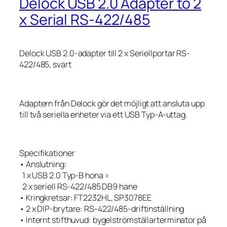
Delock USB 2.0 Adapter to 2
x Serial RS-422/485
Delock USB 2.0-adapter till 2 x Seriellportar RS-
422/485, svart
Adaptern från Delock gör det möjligt att ansluta upp
till två seriella enheter via ett USB Typ-A-uttag.
Specifikationer
• Anslutning:
1 x USB 2.0 Typ-B hona >
2 x seriell RS-422/485 DB9 hane
• Kringkretsar: FT2232HL, SP3078EE
• 2 x DIP-brytare: RS-422/485-driftinställning
• Internt stifthuvud: bygelströmställarterminator på