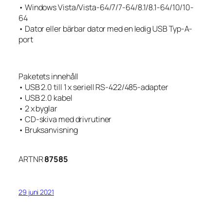
• Windows Vista/Vista-64/7/7-64/8.1/8.1-64/10/10-
64
• Dator eller bärbar dator med en ledig USB Typ-A-
port
Paketets innehåll
• USB 2.0 till 1 x seriell RS-422/485-adapter
• USB 2.0 kabel
• 2 x byglar
• CD-skiva med drivrutiner
• Bruksanvisning
ARTNR
87585
29 juni 2021