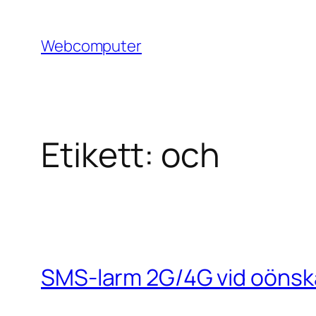
Hoppa
till
Webcomputer
innehåll
Etikett:
och
SMS-larm 2G/4G vid oönsk