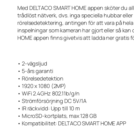
Med DELTACO SMART HOME appen sköter du all ha
trådlöst nätverk, dvs. inga speciella hubbar el
rörelsedetektering, antingen för att vara på hel
inspelningar som kameran har gjort eller så kan
HOME appen finns givetvis att ladda ner gratis 
• 2-vägsljud
• 5-års garanti
• Rörelsedetektion
• 1920 x 1080 (2MP)
• WiFi 2.4GHz 802.11b/g/n
• Strömförsörjning DC 5V/1A
• IR räckvidd: Upp till 10 m
• MicroSD-kortplats, max 128 GB
• Kompatibilitet: DELTACO SMART HOME APP