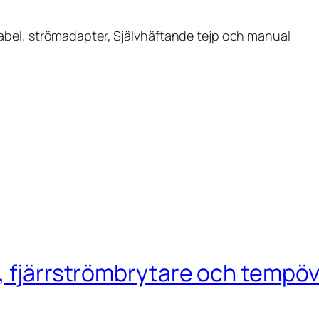
abel, strömadapter, Självhäftande tejp och manual
l, fjärrströmbrytare och tempö