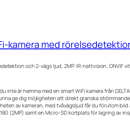
kamera med rörelsedetektion 
ektion och 2-vägs ljud, 2MP, IR-nattvision, ONVIF vi
r du inte är hemma med en smart WiFi kamera från DE
 kunna ge dig möjligheten att direkt granska strömmande 
rheten av kameran, med tvåvägsljud får du förutom bild
80 (2MP) samt en Micro-SD kortplats för lagring av insp