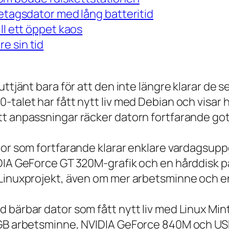
retagsdator med lång batteritid
ll ett öppet kaos
e sin tid
 uttjänt bara för att den inte längre klarar 
talet har fått nytt liv med Debian och visar h
t anpassningar räcker datorn fortfarande gott
tor som fortfarande klarar enklare vardagsuppg
IDIA GeForce GT 320M-grafik och en hårddisk p
 Linuxprojekt, även om mer arbetsminne och en
 bärbar dator som fått nytt liv med Linux Min
 GB arbetsminne, NVIDIA GeForce 840M och USB