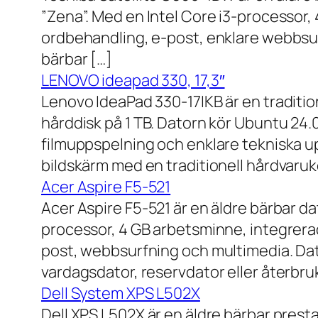
”Zena”. Med en Intel Core i3-processor,
ordbehandling, e-post, enklare webbsurf
bärbar […]
LENOVO ideapad 330, 17,3″
Lenovo IdeaPad 330-17IKB är en traditi
hårddisk på 1 TB. Datorn kör Ubuntu 24
filmuppspelning och enklare tekniska u
bildskärm med en traditionell hårdvaruk
Acer Aspire F5-521
Acer Aspire F5-521 är en äldre bärbar d
processor, 4 GB arbetsminne, integrera
post, webbsurfning och multimedia. Dat
vardagsdator, reservdator eller återbru
Dell System XPS L502X
Dell XPS L502X är en äldre bärbar prest