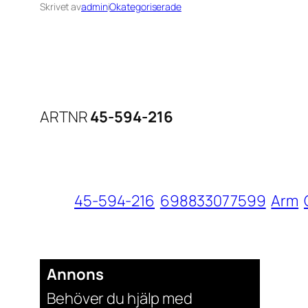
Skrivet av
admin
i
Okategoriserade
ARTNR
45-594-216
45-594-216
698833077599
Arm
Annons
Behöver du hjälp med