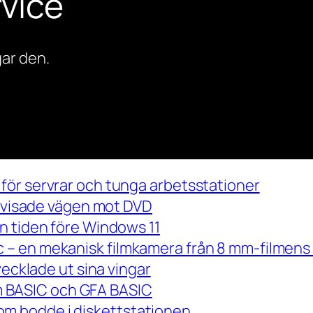
vice
ar den.
för servrar och tunga arbetsstationer
m visade vägen mot DVD
n tiden före Windows 11
– en mekanisk filmkamera från 8 mm-filmens 
vecklade ut sina vingar
 om BASIC och GFA BASIC
m bodde i diskettstationen