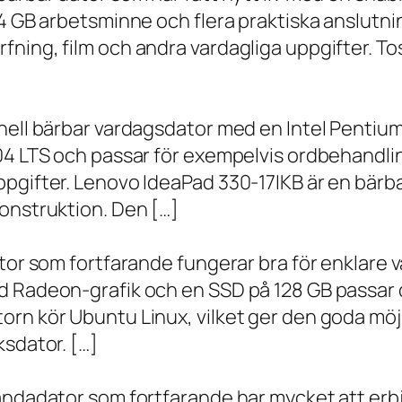
 4 GB arbetsminne och flera praktiska anslutni
ning, film och andra vardagliga uppgifter. To
onell bärbar vardagsdator med en Intel Penti
.04 LTS och passar för exempelvis ordbehandli
ppgifter. Lenovo IdeaPad 330-17IKB är en bärb
onstruktion. Den […]
ator som fortfarande fungerar bra för enklare
d Radeon-grafik och en SSD på 128 GB passar 
orn kör Ubuntu Linux, vilket ger den goda möj
ksdator. […]
andadator som fortfarande har mycket att erbju