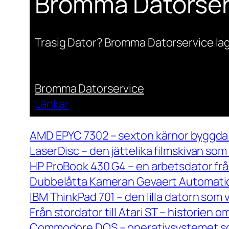
Bromma Datorser
Trasig Dator? Bromma Datorservice lag
Bromma Datorservice
Länkar
AMD EPYC 7302 – sexton kärnor byggda 
LaserDisc – den jättelika filmskivan so
HP ProBook 430 G4 – en arbetsdator frå
Dubbelåtta Kameran Gevaert Automatic 
IBM ThinkPad 701 – den lilla datorn som 
Från stordator till Atari ST – historien
Commodore DOS – operativsystemet so