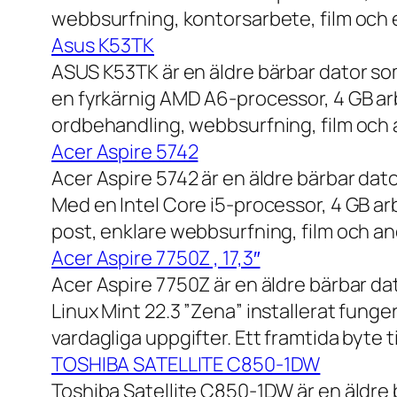
webbsurfning, kontorsarbete, film och e
Asus K53TK
ASUS K53TK är en äldre bärbar dator so
en fyrkärnig AMD A6-processor, 4 GB ar
ordbehandling, webbsurfning, film och a
Acer Aspire 5742
Acer Aspire 5742 är en äldre bärbar dato
Med en Intel Core i5-processor, 4 GB a
post, enklare webbsurfning, film och and
Acer Aspire 7750Z , 17,3″
Acer Aspire 7750Z är en äldre bärbar d
Linux Mint 22.3 ”Zena” installerat fung
vardagliga uppgifter. Ett framtida byte
TOSHIBA SATELLITE C850-1DW
Toshiba Satellite C850-1DW är en äldre 