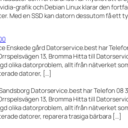
vidia-grafik och Debian Linux klarar den fort
er. Med en SSD kan datorn dessutom få ett tyd
00
ce Enskede gård Datorservice.best har Telefon
Orrspelsvägen 13, Bromma Hitta till Datorserv
d olika datorproblem, allt ifrån nätverket som
terade datorer, […]
Sandsborg Datorservice.best har Telefon 08 3
Orrspelsvägen 13, Bromma Hitta till Datorserv
d olika datorproblem, allt ifrån nätverket som
erade datorer, reparera trasiga bärbara […]