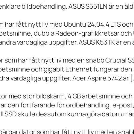
nklare bildbehandling. ASUS S551LN är en äld
m har fått nytt liv med Ubuntu 24.04.4 LTS oc
betsminne, dubbla Radeon-grafikkretsar och U
ndra vardagliga uppgifter. ASUS K53TK är en ä
r som har fått nytt liv med en snabb Crucial S
rbetsminne och gigabit Ethernet fungerar den 
ra vardagliga uppgifter. Acer Aspire 5742 är [
ator med stor bildskärm, 4 GB arbetsminne oc
erar den fortfarande för ordbehandling, e-post
 till SSD skulle dessutom kunna göra datorn m
bärbar dator som har fått nytt liv med en sna