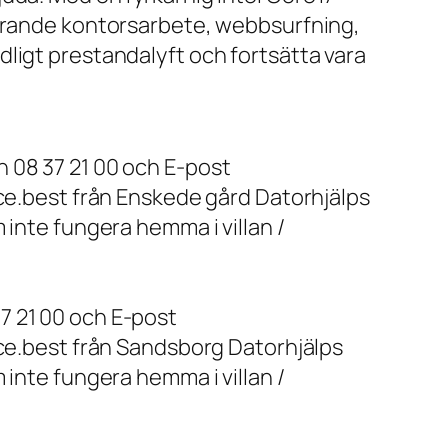
farande kontorsarbete, webbsurfning,
ligt prestandalyft och fortsätta vara
 08 37 21 00 och E-post
ice.best från Enskede gård Datorhjälps
 inte fungera hemma i villan /
7 21 00 och E-post
ice.best från Sandsborg Datorhjälps
 inte fungera hemma i villan /