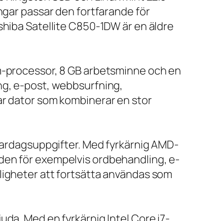
ngar passar den fortfarande för
shiba Satellite C850-1DW är en äldre
um-processor, 8 GB arbetsminne och en
ng, e-post, webbsurfning,
ar dator som kombinerar en stor
 vardagsuppgifter. Med fyrkärnig AMD-
den för exempelvis ordbehandling, e-
ligheter att fortsätta användas som
da. Med en fyrkärnig Intel Core i7-