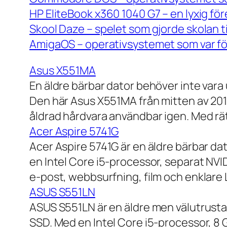
HP EliteBook x360 1040 G7 – en lyxig fö
Skool Daze – spelet som gjorde skolan ti
AmigaOS – operativsystemet som var för
Asus X551MA
En äldre bärbar dator behöver inte vara
Den här Asus X551MA från mitten av 2010-
åldrad hårdvara användbar igen. Med rät
Acer Aspire 5741G
Acer Aspire 5741G är en äldre bärbar da
en Intel Core i5-processor, separat NV
e-post, webbsurfning, film och enklare
ASUS S551LN
ASUS S551LN är en äldre men välutrustad
SSD. Med en Intel Core i5-processor, 8