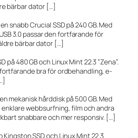
re bärbar dator […]
h en snabb Crucial SSD på 240 GB. Med
SB 3.0 passar den fortfarande för
ldre bärbar dator […]
SD på 480 GB och Linux Mint 22.3 ”Zena”.
fortfarande bra för ordbehandling, e-
…]
h en mekanisk hårddisk på 500 GB. Med
, enklare webbsurfning, film och andra
ärkbart snabbare och mer responsiv. […]
bb Kingston SSD och Linux Mint 22.3