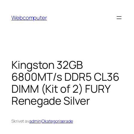
Hoppa
till
Webcomputer
innehåll
Kingston 32GB
6800MT/s DDR5 CL36
DIMM (Kit of 2) FURY
Renegade Silver
Skrivet av
admin
i
Okategoriserade