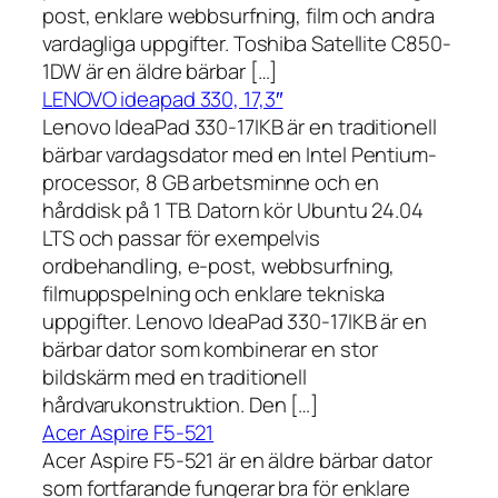
post, enklare webbsurfning, film och andra
vardagliga uppgifter. Toshiba Satellite C850-
1DW är en äldre bärbar […]
LENOVO ideapad 330, 17,3″
Lenovo IdeaPad 330-17IKB är en traditionell
bärbar vardagsdator med en Intel Pentium-
processor, 8 GB arbetsminne och en
hårddisk på 1 TB. Datorn kör Ubuntu 24.04
LTS och passar för exempelvis
ordbehandling, e-post, webbsurfning,
filmuppspelning och enklare tekniska
uppgifter. Lenovo IdeaPad 330-17IKB är en
bärbar dator som kombinerar en stor
bildskärm med en traditionell
hårdvarukonstruktion. Den […]
Acer Aspire F5-521
Acer Aspire F5-521 är en äldre bärbar dator
som fortfarande fungerar bra för enklare