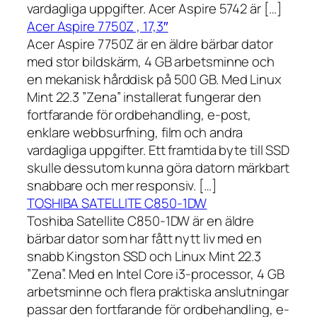
vardagliga uppgifter. Acer Aspire 5742 är […]
Acer Aspire 7750Z , 17,3″
Acer Aspire 7750Z är en äldre bärbar dator
med stor bildskärm, 4 GB arbetsminne och
en mekanisk hårddisk på 500 GB. Med Linux
Mint 22.3 ”Zena” installerat fungerar den
fortfarande för ordbehandling, e-post,
enklare webbsurfning, film och andra
vardagliga uppgifter. Ett framtida byte till SSD
skulle dessutom kunna göra datorn märkbart
snabbare och mer responsiv. […]
TOSHIBA SATELLITE C850-1DW
Toshiba Satellite C850-1DW är en äldre
bärbar dator som har fått nytt liv med en
snabb Kingston SSD och Linux Mint 22.3
”Zena”. Med en Intel Core i3-processor, 4 GB
arbetsminne och flera praktiska anslutningar
passar den fortfarande för ordbehandling, e-