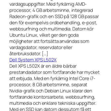
vardagsuppgifter. Med fyrkärnig AMD-
processor, 4 GB arbetsminne, integrerad
Radeon-grafik och en SSD på 128 GB passar
den för exempelvis ordbehandling, e-post,
webbsurfning och multimedia. Datorn kör
Ubuntu Linux, vilket ger den goda
möjligheter att fortsätta användas som
vardagsdator, reservdator eller
återbruksdator. […]
Dell System XPS L502X
Dell XPS L502X är en äldre bärbar
prestandadator som fortfarande har mycket
att erbjuda. Med en fyrkärnig Intel Core i7-
processor, 8 GB arbetsminne, separat
Nvidia-grafik och Debian Linux klarar den
fortfarande kontorsarbete, webbsurfning,
multimedia och enklare tekniska uppgifter.
Med en SSD kan datorn dessutom få ett