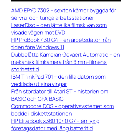
AMD EPYC 7302 – sexton kärnor byggda för
servrar och tunga arbetsstationer
LaserDisc – den jättelika filmskivan som
visade vägen mot DVD
HP ProBook 430 G4 – en arbetsdator från
tiden före Windows 11
Dubbelåtta Kameran Gevaert Automatic – en
mekanisk filmkamera från 8 mm-filmens
storhetstid
IBM ThinkPad 701 – den lilla datorn som
vecklade ut sina vingar
Från stordator till Atari ST – historien om
BASIC och GFA BASIC
Commodore DOS – operativsystemet som
bodde i diskettstationen
HP EliteBook x360 1040 G7 – en lyxig
företagsdator med lång batteritid