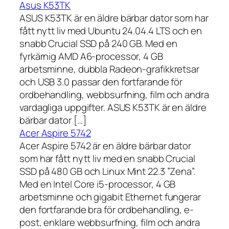
Asus K53TK
ASUS K53TK är en äldre bärbar dator som har
fått nytt liv med Ubuntu 24.04.4 LTS och en
snabb Crucial SSD på 240 GB. Med en
fyrkärnig AMD A6-processor, 4 GB
arbetsminne, dubbla Radeon-grafikkretsar
och USB 3.0 passar den fortfarande för
ordbehandling, webbsurfning, film och andra
vardagliga uppgifter. ASUS K53TK är en äldre
bärbar dator […]
Acer Aspire 5742
Acer Aspire 5742 är en äldre bärbar dator
som har fått nytt liv med en snabb Crucial
SSD på 480 GB och Linux Mint 22.3 ”Zena”.
Med en Intel Core i5-processor, 4 GB
arbetsminne och gigabit Ethernet fungerar
den fortfarande bra för ordbehandling, e-
post, enklare webbsurfning, film och andra