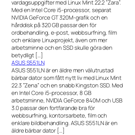
vardagsuppgifter med Linux Mint 22.2 ”Zara”.
Med en Intel Core i5-processor, separat
NVIDIA GeForce GT 320M-grafik och en
hårddisk på 320 GB passar den för
ordbehandling, e-post, webbsurfning, film
och enklare Linuxprojekt, även om mer
arbetsminne och en SSD skulle göra den
betydligt […]
ASUS S551LN
ASUS S551LN är en äldre men välutrustad
bärbar dator som fått nytt liv med Linux Mint
22.3 ”Zena” och en snabb Kingston SSD. Med
en Intel Core i5-processor, 8 GB
arbetsminne, NVIDIA GeForce 840M och USB
3.0 passar den fortfarande bra för
webbsurfning, kontorsarbete, film och
enklare bildbehandling. ASUS S551LN är en
äldre bärbar dator […]