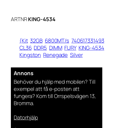
ARTNR
KING-4534
(Kit
32GB
6800MT/s
740617331493
CL36
DDR5
DIMM
FURY
KING-4534
Kingston
Renegade
Silver
Annons
Behöver du hjälp med mobilen? Till
exempel att få e-posten att
fungera? Kom till Orrspelsvägen 13,
Bromma.
Datorhjälp