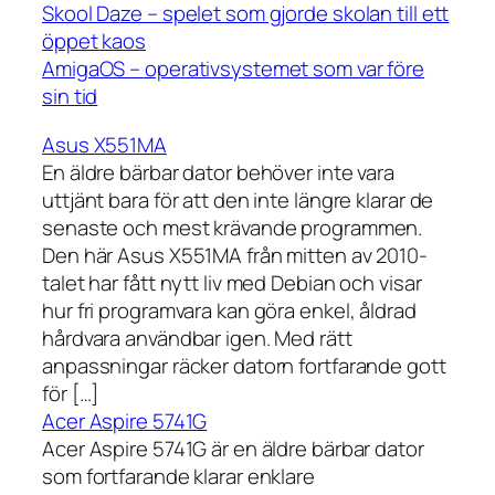
Skool Daze – spelet som gjorde skolan till ett
öppet kaos
AmigaOS – operativsystemet som var före
sin tid
Asus X551MA
En äldre bärbar dator behöver inte vara
uttjänt bara för att den inte längre klarar de
senaste och mest krävande programmen.
Den här Asus X551MA från mitten av 2010-
talet har fått nytt liv med Debian och visar
hur fri programvara kan göra enkel, åldrad
hårdvara användbar igen. Med rätt
anpassningar räcker datorn fortfarande gott
för […]
Acer Aspire 5741G
Acer Aspire 5741G är en äldre bärbar dator
som fortfarande klarar enklare