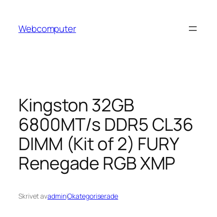
Hoppa
till
Webcomputer
innehåll
Kingston 32GB
6800MT/s DDR5 CL36
DIMM (Kit of 2) FURY
Renegade RGB XMP
Skrivet av
admin
i
Okategoriserade