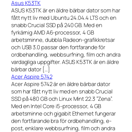
Asus K53TK
ASUS K53TK är en äldre bärbar dator som har
fått nytt liv med Ubuntu 24.04.4 LTS och en
snabb Crucial SSD på 240 GB. Med en
fyrkärnig AMD A6-processor, 4 GB
arbetsminne, dubbla Radeon-grafikkretsar
och USB 3.0 passar den fortfarande för
ordbehandling, webbsurfning, film och andra
vardagliga uppgifter. ASUS K53TK är en äldre
bärbar dator […]
Acer Aspire 5742
Acer Aspire 5742 är en äldre bärbar dator
som har fått nytt liv med en snabb Crucial
SSD på 480 GB och Linux Mint 22.3 ”Zena”.
Med en Intel Core i5-processor, 4 GB
arbetsminne och gigabit Ethernet fungerar
den fortfarande bra för ordbehandling, e-
post, enklare webbsurfning, film och andra