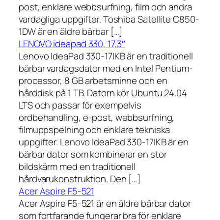
post, enklare webbsurfning, film och andra
vardagliga uppgifter. Toshiba Satellite C850-
1DW är en äldre bärbar […]
LENOVO ideapad 330, 17,3″
Lenovo IdeaPad 330-17IKB är en traditionell
bärbar vardagsdator med en Intel Pentium-
processor, 8 GB arbetsminne och en
hårddisk på 1 TB. Datorn kör Ubuntu 24.04
LTS och passar för exempelvis
ordbehandling, e-post, webbsurfning,
filmuppspelning och enklare tekniska
uppgifter. Lenovo IdeaPad 330-17IKB är en
bärbar dator som kombinerar en stor
bildskärm med en traditionell
hårdvarukonstruktion. Den […]
Acer Aspire F5-521
Acer Aspire F5-521 är en äldre bärbar dator
som fortfarande fungerar bra för enklare