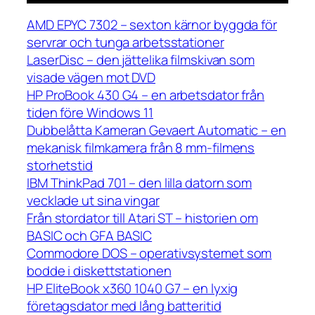
AMD EPYC 7302 – sexton kärnor byggda för
servrar och tunga arbetsstationer
LaserDisc – den jättelika filmskivan som
visade vägen mot DVD
HP ProBook 430 G4 – en arbetsdator från
tiden före Windows 11
Dubbelåtta Kameran Gevaert Automatic – en
mekanisk filmkamera från 8 mm-filmens
storhetstid
IBM ThinkPad 701 – den lilla datorn som
vecklade ut sina vingar
Från stordator till Atari ST – historien om
BASIC och GFA BASIC
Commodore DOS – operativsystemet som
bodde i diskettstationen
HP EliteBook x360 1040 G7 – en lyxig
företagsdator med lång batteritid