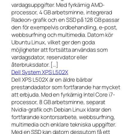
vardagsuppgifter. Med fyrkärnig AMD-
processor, 4 GB arbetsminne, integrerad
Radeon-grafik och en SSD på 128 GB passar
den för exempelvis ordbehandling, e-post,
webbsurfning och multimedia. Datorn kör
Ubuntu Linux, vilket ger den goda
möjligheter att fortsätta användas som
vardagsdator, reservdator eller
återbruksdator. […]
Dell System XPS L502X
Dell XPS L502X är en äldre bärbar
prestandadator som fortfarande har mycket
att erbjuda. Med en fyrkärnig Intel Core i7-
processor, 8 GB arbetsminne, separat
Nvidia-grafik och Debian Linux klarar den
fortfarande kontorsarbete, webbsurfning,
multimedia och enklare tekniska uppgifter.
Med en SSD kan datorn dessutom få ett