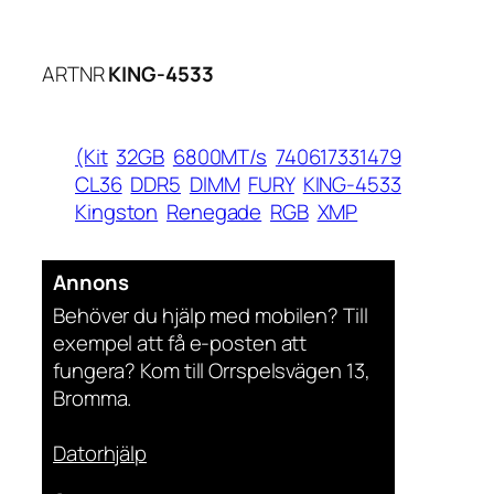
ARTNR
KING-4533
(Kit
32GB
6800MT/s
740617331479
CL36
DDR5
DIMM
FURY
KING-4533
Kingston
Renegade
RGB
XMP
Annons
Behöver du hjälp med mobilen? Till
exempel att få e-posten att
fungera? Kom till Orrspelsvägen 13,
Bromma.
Datorhjälp