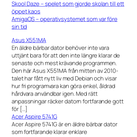
Skool Daze – spelet som gjorde skolan till ett
öppet kaos
AmigaOS – operativsystemet som var före
sin tid
Asus X551MA
En äldre bärbar dator behöver inte vara
uttjänt bara för att den inte längre klarar de
senaste och mest krävande programmen.
Den här Asus X551MA från mitten av 2010-
talet har fått nytt liv med Debian och visar
hur fri programvara kan göra enkel, åldrad
hårdvara användbar igen. Med rätt
anpassningar räcker datorn fortfarande gott
för […]
Acer Aspire 5741G
Acer Aspire 5741G är en äldre bärbar dator
som fortfarande klarar enklare