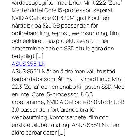
vardagsuppgifter med Linux Mint 22.2 ”Zara”.
Med en Intel Core i5-processor, separat
NVIDIA GeForce GT 320M-grafik och en
hårddisk på 320 GB passar den för
ordbehandling, e-post, webbsurfning, film
och enklare Linuxprojekt, även om mer
arbetsminne och en SSD skulle göra den
betydligt […]
ASUS S551LN
ASUS S551LN är en äldre men välutrustad
bärbar dator som fått nytt liv med Linux Mint
22.3 ”Zena” och en snabb Kingston SSD. Med
en Intel Core i5-processor, 8 GB
arbetsminne, NVIDIA GeForce 840M och USB
3.0 passar den fortfarande bra för
webbsurfning, kontorsarbete, film och
enklare bildbehandling. ASUS S551LN är en
äldre bärbar dator […]