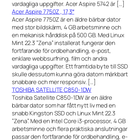
vardagliga uppgifter. Acer Aspire 5742 är […]
Acer Aspire 7750Z , 17,3″
Acer Aspire 7750Z är en äldre bärbar dator
med stor bildskärm, 4 GB arbetsminne och
en mekanisk hårddisk på 500 GB. Med Linux
Mint 22.3 ”Zena” installerat fungerar den
fortfarande för ordbehandling, e-post,
enklare webbsurfning, film och andra
vardagliga uppgifter. Ett framtida byte till SSD
skulle dessutom kunna göra datorn märkbart
snabbare och mer responsiv. […]
TOSHIBA SATELLITE C850-1DW
Toshiba Satellite C850-1DW är en äldre
bärbar dator som har fått nytt liv med en
snabb Kingston SSD och Linux Mint 22.3
”Zena”. Med en Intel Core i3-processor, 4 GB
arbetsminne och flera praktiska anslutningar
passar den fortfarande för ordbehandling, e-