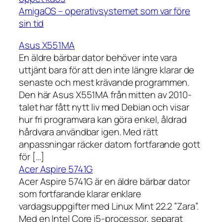
AmigaOS – operativsystemet som var före
sin tid
Asus X551MA
En äldre bärbar dator behöver inte vara
uttjänt bara för att den inte längre klarar de
senaste och mest krävande programmen.
Den här Asus X551MA från mitten av 2010-
talet har fått nytt liv med Debian och visar
hur fri programvara kan göra enkel, åldrad
hårdvara användbar igen. Med rätt
anpassningar räcker datorn fortfarande gott
för […]
Acer Aspire 5741G
Acer Aspire 5741G är en äldre bärbar dator
som fortfarande klarar enklare
vardagsuppgifter med Linux Mint 22.2 ”Zara”.
Med en Intel Core i5-processor, separat