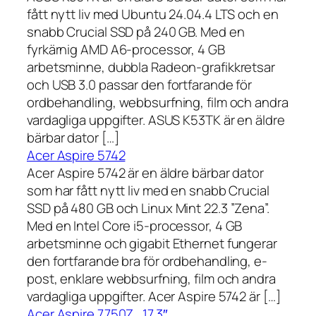
fått nytt liv med Ubuntu 24.04.4 LTS och en
snabb Crucial SSD på 240 GB. Med en
fyrkärnig AMD A6-processor, 4 GB
arbetsminne, dubbla Radeon-grafikkretsar
och USB 3.0 passar den fortfarande för
ordbehandling, webbsurfning, film och andra
vardagliga uppgifter. ASUS K53TK är en äldre
bärbar dator […]
Acer Aspire 5742
Acer Aspire 5742 är en äldre bärbar dator
som har fått nytt liv med en snabb Crucial
SSD på 480 GB och Linux Mint 22.3 ”Zena”.
Med en Intel Core i5-processor, 4 GB
arbetsminne och gigabit Ethernet fungerar
den fortfarande bra för ordbehandling, e-
post, enklare webbsurfning, film och andra
vardagliga uppgifter. Acer Aspire 5742 är […]
Acer Aspire 7750Z , 17,3″