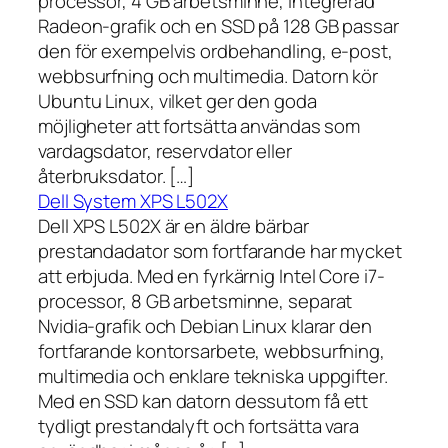
processor, 4 GB arbetsminne, integrerad
Radeon-grafik och en SSD på 128 GB passar
den för exempelvis ordbehandling, e-post,
webbsurfning och multimedia. Datorn kör
Ubuntu Linux, vilket ger den goda
möjligheter att fortsätta användas som
vardagsdator, reservdator eller
återbruksdator. […]
Dell System XPS L502X
Dell XPS L502X är en äldre bärbar
prestandadator som fortfarande har mycket
att erbjuda. Med en fyrkärnig Intel Core i7-
processor, 8 GB arbetsminne, separat
Nvidia-grafik och Debian Linux klarar den
fortfarande kontorsarbete, webbsurfning,
multimedia och enklare tekniska uppgifter.
Med en SSD kan datorn dessutom få ett
tydligt prestandalyft och fortsätta vara