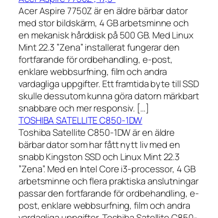
Acer Aspire 7750Z är en äldre bärbar dator
med stor bildskärm, 4 GB arbetsminne och
en mekanisk hårddisk på 500 GB. Med Linux
Mint 22.3 ”Zena” installerat fungerar den
fortfarande för ordbehandling, e-post,
enklare webbsurfning, film och andra
vardagliga uppgifter. Ett framtida byte till SSD
skulle dessutom kunna göra datorn märkbart
snabbare och mer responsiv. […]
TOSHIBA SATELLITE C850-1DW
Toshiba Satellite C850-1DW är en äldre
bärbar dator som har fått nytt liv med en
snabb Kingston SSD och Linux Mint 22.3
”Zena”. Med en Intel Core i3-processor, 4 GB
arbetsminne och flera praktiska anslutningar
passar den fortfarande för ordbehandling, e-
post, enklare webbsurfning, film och andra
vardagliga uppgifter. Toshiba Satellite C850-