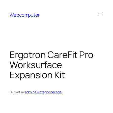
Hoppa
till
Webcomputer
innehåll
Ergotron CareFit Pro
Worksurface
Expansion Kit
Skrivet av
admin
i
Okategoriserade