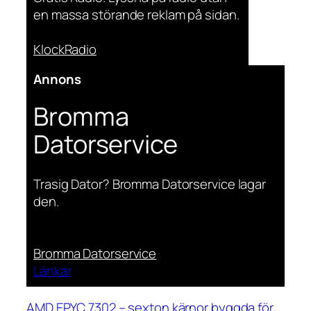
en massa störande reklam på sidan.
KlockRadio
Annons
Bromma
Datorservice
Trasig Dator? Bromma Datorservice lagar
den.
Bromma Datorservice
Länkar
AMD EPYC 7302 – sexton kärnor byggda för