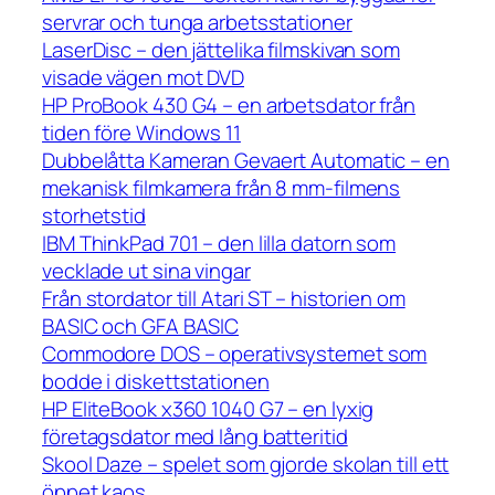
servrar och tunga arbetsstationer
LaserDisc – den jättelika filmskivan som
visade vägen mot DVD
HP ProBook 430 G4 – en arbetsdator från
tiden före Windows 11
Dubbelåtta Kameran Gevaert Automatic – en
mekanisk filmkamera från 8 mm-filmens
storhetstid
IBM ThinkPad 701 – den lilla datorn som
vecklade ut sina vingar
Från stordator till Atari ST – historien om
BASIC och GFA BASIC
Commodore DOS – operativsystemet som
bodde i diskettstationen
HP EliteBook x360 1040 G7 – en lyxig
företagsdator med lång batteritid
Skool Daze – spelet som gjorde skolan till ett
öppet kaos