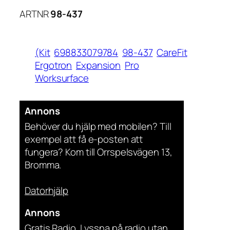
ARTNR
98-437
(Kit
698833079784
98-437
CareFit
Ergotron
Expansion
Pro
Worksurface
Annons
Behöver du hjälp med mobilen? Till
exempel att få e-posten att
fungera? Kom till Orrspelsvägen 13,
Bromma.
Datorhjälp
Annons
Gratis Radio. Lyssna på radio utan