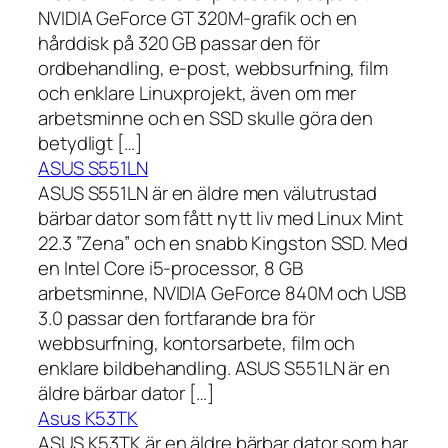
NVIDIA GeForce GT 320M-grafik och en
hårddisk på 320 GB passar den för
ordbehandling, e-post, webbsurfning, film
och enklare Linuxprojekt, även om mer
arbetsminne och en SSD skulle göra den
betydligt […]
ASUS S551LN
ASUS S551LN är en äldre men välutrustad
bärbar dator som fått nytt liv med Linux Mint
22.3 ”Zena” och en snabb Kingston SSD. Med
en Intel Core i5-processor, 8 GB
arbetsminne, NVIDIA GeForce 840M och USB
3.0 passar den fortfarande bra för
webbsurfning, kontorsarbete, film och
enklare bildbehandling. ASUS S551LN är en
äldre bärbar dator […]
Asus K53TK
ASUS K53TK är en äldre bärbar dator som har