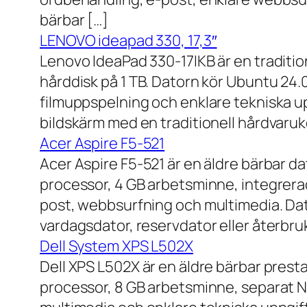
bärbar […]
LENOVO ideapad 330, 17,3″
Lenovo IdeaPad 330-17IKB är en traditi
hårddisk på 1 TB. Datorn kör Ubuntu 24
filmuppspelning och enklare tekniska u
bildskärm med en traditionell hårdvaruk
Acer Aspire F5-521
Acer Aspire F5-521 är en äldre bärbar d
processor, 4 GB arbetsminne, integrera
post, webbsurfning och multimedia. Dat
vardagsdator, reservdator eller återbru
Dell System XPS L502X
Dell XPS L502X är en äldre bärbar prest
processor, 8 GB arbetsminne, separat N