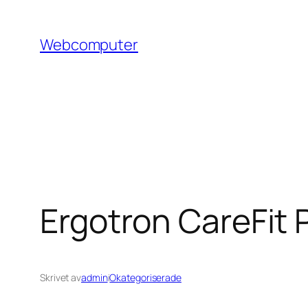
Hoppa
till
Webcomputer
innehåll
Ergotron CareFit 
Skrivet av
admin
i
Okategoriserade