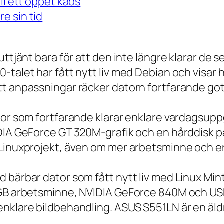
ll ett öppet kaos
e sin tid
 uttjänt bara för att den inte längre klarar 
talet har fått nytt liv med Debian och visar h
t anpassningar räcker datorn fortfarande gott
tor som fortfarande klarar enklare vardagsuppg
IDIA GeForce GT 320M-grafik och en hårddisk p
 Linuxprojekt, även om mer arbetsminne och en
 bärbar dator som fått nytt liv med Linux Min
 GB arbetsminne, NVIDIA GeForce 840M och USB
nklare bildbehandling. ASUS S551LN är en äld