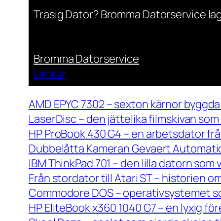
Trasig Dator? Bromma Datorservice lag
Bromma Datorservice
Länkar
AMD EPYC 7302 – sexton kärnor byggda 
LaserDisc – den jättelika filmskivan so
HP ProBook 430 G4 – en arbetsdator frå
Dubbelåtta Kameran Gevaert Automatic 
IBM ThinkPad 701 – den lilla datorn som 
Från stordator till Atari ST – historien
Commodore DOS – operativsystemet so
HP EliteBook x360 1040 G7 – en lyxig fö