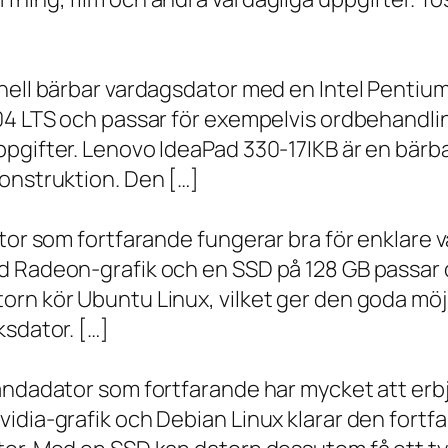
onell bärbar vardagsdator med en Intel Penti
.04 LTS och passar för exempelvis ordbehandli
ppgifter. Lenovo IdeaPad 330-17IKB är en bärb
onstruktion. Den […]
ator som fortfarande fungerar bra för enklare
d Radeon-grafik och en SSD på 128 GB passar 
orn kör Ubuntu Linux, vilket ger den goda möj
ksdator. […]
andadator som fortfarande har mycket att erbju
vidia-grafik och Debian Linux klarar den fort