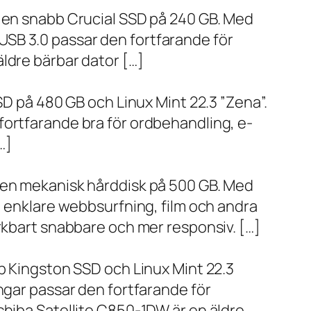
h en snabb Crucial SSD på 240 GB. Med
SB 3.0 passar den fortfarande för
ldre bärbar dator […]
SD på 480 GB och Linux Mint 22.3 ”Zena”.
fortfarande bra för ordbehandling, e-
…]
h en mekanisk hårddisk på 500 GB. Med
, enklare webbsurfning, film och andra
ärkbart snabbare och mer responsiv. […]
bb Kingston SSD och Linux Mint 22.3
ngar passar den fortfarande för
shiba Satellite C850-1DW är en äldre