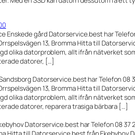
er. Med en SSD kan datorn dessutom få ett tyd
00
ce Enskede gård Datorservice.best har Telefon
Orrspelsvägen 13, Bromma Hitta till Datorserv
d olika datorproblem, allt ifrån nätverket som
terade datorer, […]
Sandsborg Datorservice.best har Telefon 08 3
Orrspelsvägen 13, Bromma Hitta till Datorserv
d olika datorproblem, allt ifrån nätverket som
erade datorer, reparera trasiga bärbara […]
kebyhov Datorservice.best har Telefon 08 37 
a Hitta till Datorservice.best från Ekebyhov D