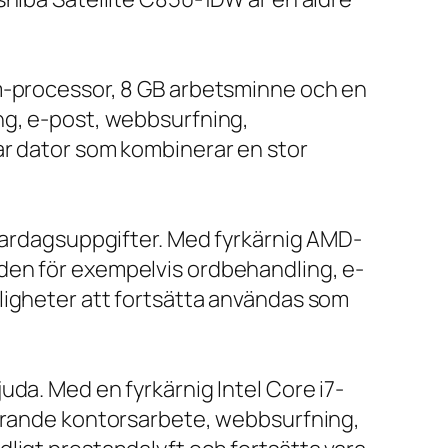
um-processor, 8 GB arbetsminne och en
ng, e-post, webbsurfning,
ar dator som kombinerar en stor
 vardagsuppgifter. Med fyrkärnig AMD-
den för exempelvis ordbehandling, e-
ligheter att fortsätta användas som
da. Med en fyrkärnig Intel Core i7-
farande kontorsarbete, webbsurfning,