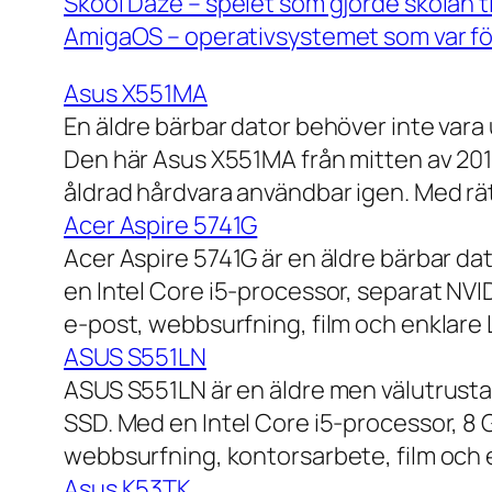
Skool Daze – spelet som gjorde skolan ti
AmigaOS – operativsystemet som var för
Asus X551MA
En äldre bärbar dator behöver inte vara
Den här Asus X551MA från mitten av 2010-
åldrad hårdvara användbar igen. Med rät
Acer Aspire 5741G
Acer Aspire 5741G är en äldre bärbar da
en Intel Core i5-processor, separat NV
e-post, webbsurfning, film och enklare
ASUS S551LN
ASUS S551LN är en äldre men välutrustad
SSD. Med en Intel Core i5-processor, 8
webbsurfning, kontorsarbete, film och e
Asus K53TK