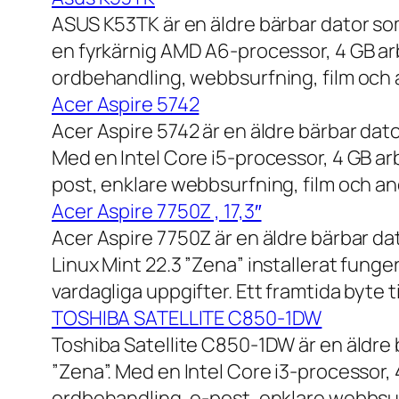
ASUS K53TK är en äldre bärbar dator so
en fyrkärnig AMD A6-processor, 4 GB ar
ordbehandling, webbsurfning, film och a
Acer Aspire 5742
Acer Aspire 5742 är en äldre bärbar dato
Med en Intel Core i5-processor, 4 GB a
post, enklare webbsurfning, film och and
Acer Aspire 7750Z , 17,3″
Acer Aspire 7750Z är en äldre bärbar d
Linux Mint 22.3 ”Zena” installerat fung
vardagliga uppgifter. Ett framtida byte
TOSHIBA SATELLITE C850-1DW
Toshiba Satellite C850-1DW är en äldre 
”Zena”. Med en Intel Core i3-processor,
ordbehandling, e-post, enklare webbsurf