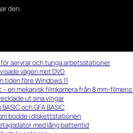
ar den.
för servrar och tunga arbetsstationer
m visade vägen mot DVD
n tiden före Windows 11
– en mekanisk filmkamera från 8 mm-filmens 
vecklade ut sina vingar
 om BASIC och GFA BASIC
m bodde i diskettstationen
retagsdator med lång batteritid