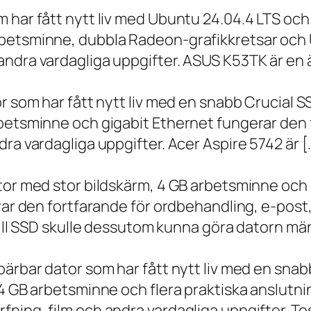
m har fått nytt liv med Ubuntu 24.04.4 LTS oc
betsminne, dubbla Radeon-grafikkretsar och U
ndra vardagliga uppgifter. ASUS K53TK är en ä
r som har fått nytt liv med en snabb Crucial S
rbetsminne och gigabit Ethernet fungerar den 
ra vardagliga uppgifter. Acer Aspire 5742 är [
ator med stor bildskärm, 4 GB arbetsminne oc
erar den fortfarande för ordbehandling, e-post
 till SSD skulle dessutom kunna göra datorn m
bärbar dator som har fått nytt liv med en sna
 4 GB arbetsminne och flera praktiska anslutni
ning, film och andra vardagliga uppgifter. To