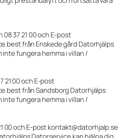
ligt prestandalyft och fortsätta vara
 08 37 21 00 och E-post
ice.best från Enskede gård Datorhjälps
 inte fungera hemma i villan /
7 21 00 och E-post
ice.best från Sandsborg Datorhjälps
 inte fungera hemma i villan /
21 00 och E-post kontakt@datorhjalp.se
atorhjälps Datorservice kan hjälpa dig