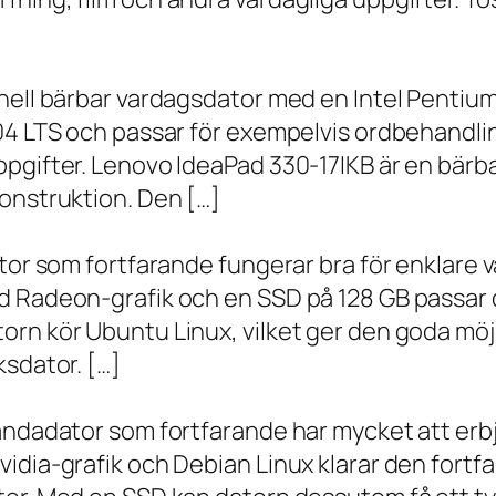
onell bärbar vardagsdator med en Intel Penti
.04 LTS och passar för exempelvis ordbehandli
ppgifter. Lenovo IdeaPad 330-17IKB är en bärb
onstruktion. Den […]
ator som fortfarande fungerar bra för enklare
d Radeon-grafik och en SSD på 128 GB passar 
orn kör Ubuntu Linux, vilket ger den goda möj
ksdator. […]
andadator som fortfarande har mycket att erbju
vidia-grafik och Debian Linux klarar den fort