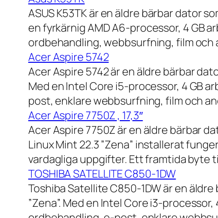
ASUS K53TK är en äldre bärbar dator so
en fyrkärnig AMD A6-processor, 4 GB ar
ordbehandling, webbsurfning, film och a
Acer Aspire 5742
Acer Aspire 5742 är en äldre bärbar dato
Med en Intel Core i5-processor, 4 GB a
post, enklare webbsurfning, film och and
Acer Aspire 7750Z , 17,3″
Acer Aspire 7750Z är en äldre bärbar d
Linux Mint 22.3 ”Zena” installerat fung
vardagliga uppgifter. Ett framtida byte
TOSHIBA SATELLITE C850-1DW
Toshiba Satellite C850-1DW är en äldre 
”Zena”. Med en Intel Core i3-processor,
ordbehandling, e-post, enklare webbsurf