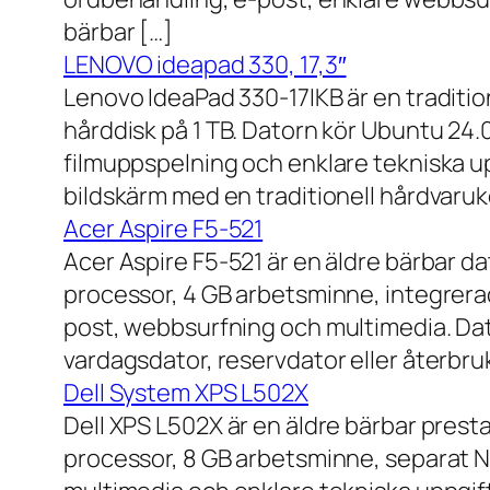
bärbar […]
LENOVO ideapad 330, 17,3″
Lenovo IdeaPad 330-17IKB är en traditi
hårddisk på 1 TB. Datorn kör Ubuntu 24
filmuppspelning och enklare tekniska u
bildskärm med en traditionell hårdvaruk
Acer Aspire F5-521
Acer Aspire F5-521 är en äldre bärbar d
processor, 4 GB arbetsminne, integrera
post, webbsurfning och multimedia. Dat
vardagsdator, reservdator eller återbru
Dell System XPS L502X
Dell XPS L502X är en äldre bärbar prest
processor, 8 GB arbetsminne, separat N