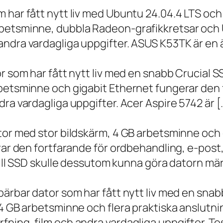
m har fått nytt liv med Ubuntu 24.04.4 LTS oc
betsminne, dubbla Radeon-grafikkretsar och U
ndra vardagliga uppgifter. ASUS K53TK är en ä
r som har fått nytt liv med en snabb Crucial S
rbetsminne och gigabit Ethernet fungerar den 
ra vardagliga uppgifter. Acer Aspire 5742 är [
ator med stor bildskärm, 4 GB arbetsminne oc
erar den fortfarande för ordbehandling, e-post
 till SSD skulle dessutom kunna göra datorn m
bärbar dator som har fått nytt liv med en sna
 4 GB arbetsminne och flera praktiska anslutni
ning, film och andra vardagliga uppgifter. To