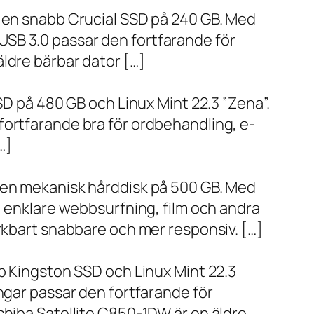
h en snabb Crucial SSD på 240 GB. Med
SB 3.0 passar den fortfarande för
ldre bärbar dator […]
SD på 480 GB och Linux Mint 22.3 ”Zena”.
fortfarande bra för ordbehandling, e-
…]
h en mekanisk hårddisk på 500 GB. Med
, enklare webbsurfning, film och andra
ärkbart snabbare och mer responsiv. […]
bb Kingston SSD och Linux Mint 22.3
ngar passar den fortfarande för
shiba Satellite C850-1DW är en äldre