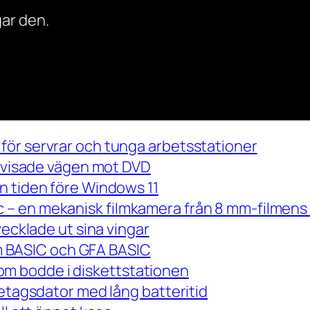
ar den.
för servrar och tunga arbetsstationer
m visade vägen mot DVD
n tiden före Windows 11
– en mekanisk filmkamera från 8 mm-filmens 
vecklade ut sina vingar
 om BASIC och GFA BASIC
m bodde i diskettstationen
retagsdator med lång batteritid