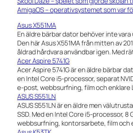
Skool Daze – spelet som gjorde skolan ti
AmigaOS – operativsystemet som var för
Asus X551MA
En äldre bärbar dator behöver inte vara
Den här Asus X551MA från mitten av 2010-
åldrad hårdvara användbar igen. Med rät
Acer Aspire 5741G
Acer Aspire 5741G är en äldre bärbar da
en Intel Core i5-processor, separat NV
e-post, webbsurfning, film och enklare
ASUS S551LN
ASUS S551LN är en äldre men välutrustad
SSD. Med en Intel Core i5-processor, 8
webbsurfning, kontorsarbete, film och e
Asus K53TK