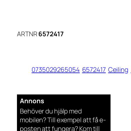
ARTNR
6572417
0735029265054
6572417
Ceiling
Annons
Behöver du hjälp med
mobilen? Till exempel att få e-
posten att fungera? Kom till