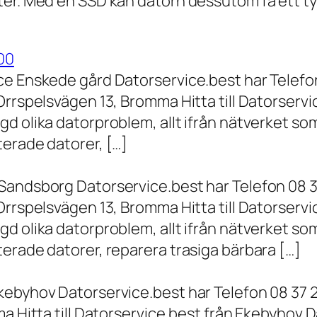
er. Med en SSD kan datorn dessutom få ett tyd
00
ce Enskede gård Datorservice.best har Telefon
Orrspelsvägen 13, Bromma Hitta till Datorserv
d olika datorproblem, allt ifrån nätverket som
terade datorer, […]
Sandsborg Datorservice.best har Telefon 08 3
Orrspelsvägen 13, Bromma Hitta till Datorserv
d olika datorproblem, allt ifrån nätverket som
erade datorer, reparera trasiga bärbara […]
kebyhov Datorservice.best har Telefon 08 37 
a Hitta till Datorservice.best från Ekebyhov D