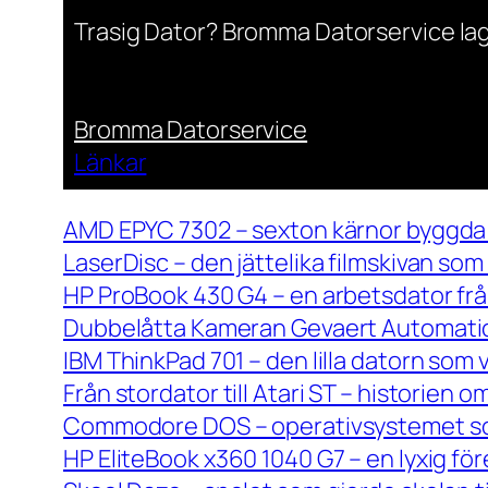
Trasig Dator? Bromma Datorservice lag
Bromma Datorservice
Länkar
AMD EPYC 7302 – sexton kärnor byggda 
LaserDisc – den jättelika filmskivan so
HP ProBook 430 G4 – en arbetsdator frå
Dubbelåtta Kameran Gevaert Automatic 
IBM ThinkPad 701 – den lilla datorn som 
Från stordator till Atari ST – historien
Commodore DOS – operativsystemet so
HP EliteBook x360 1040 G7 – en lyxig fö