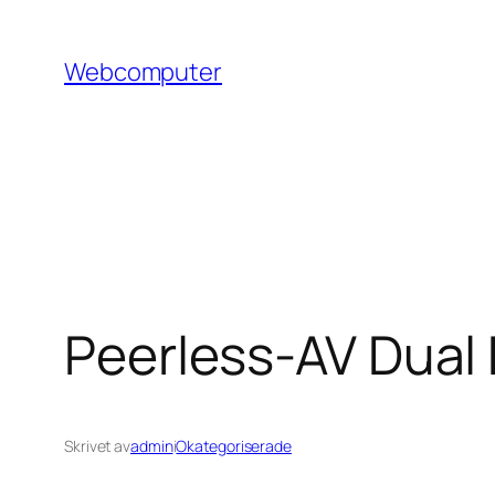
Hoppa
till
Webcomputer
innehåll
Peerless-AV Dual 
Skrivet av
admin
i
Okategoriserade