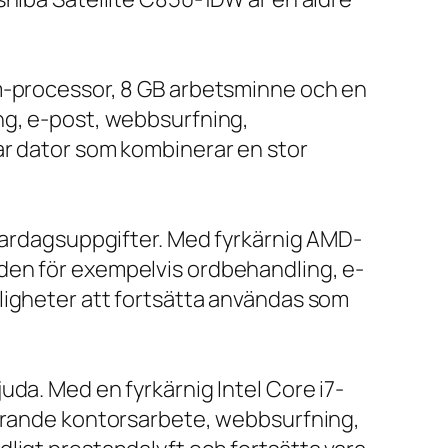
um-processor, 8 GB arbetsminne och en
ng, e-post, webbsurfning,
ar dator som kombinerar en stor
 vardagsuppgifter. Med fyrkärnig AMD-
den för exempelvis ordbehandling, e-
ligheter att fortsätta användas som
da. Med en fyrkärnig Intel Core i7-
farande kontorsarbete, webbsurfning,