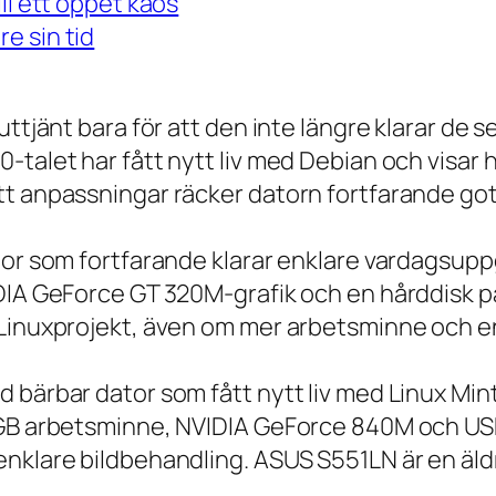
ll ett öppet kaos
e sin tid
 uttjänt bara för att den inte längre klarar 
talet har fått nytt liv med Debian och visar h
t anpassningar räcker datorn fortfarande gott
tor som fortfarande klarar enklare vardagsuppg
IDIA GeForce GT 320M-grafik och en hårddisk p
 Linuxprojekt, även om mer arbetsminne och en
 bärbar dator som fått nytt liv med Linux Min
 GB arbetsminne, NVIDIA GeForce 840M och USB
nklare bildbehandling. ASUS S551LN är en äld