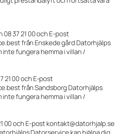
ligt prestandalyft och fortsätta vara
 08 37 21 00 och E-post
ice.best från Enskede gård Datorhjälps
 inte fungera hemma i villan /
7 21 00 och E-post
ice.best från Sandsborg Datorhjälps
 inte fungera hemma i villan /
21 00 och E-post kontakt@datorhjalp.se
atorhjälps Datorservice kan hjälpa dig