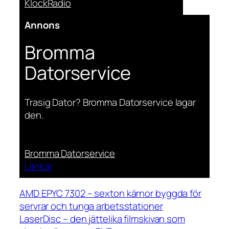
KlockRadio
Annons
Bromma
Datorservice
Trasig Dator? Bromma Datorservice lagar
den.
Bromma Datorservice
Länkar
AMD EPYC 7302 – sexton kärnor byggda för
servrar och tunga arbetsstationer
LaserDisc – den jättelika filmskivan som