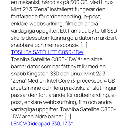
en mekanisk hårddisk på 500 GB. Med Linux
Mint 22.3 ”Zena” installerat fungerar den
fortfarande för ordbehandling, e-post,
enklare webbsurfning, film och andra
vardagliga uppgifter. Ett framtida byte till SSD
skulle dessutom kunna göra datorn märkbart
snabbare och mer responsiv. […]
TOSHIBA SATELLITE C850-1DW
Toshiba Satellite C850-1DW är en äldre
bärbar dator som har fått nytt liv med en
snabb Kingston SSD och Linux Mint 22.3
”Zena”. Med en Intel Core i3-processor, 4 GB
arbetsminne och flera praktiska anslutningar
passar den fortfarande för ordbehandling, e-
post, enklare webbsurfning, film och andra
vardagliga uppgifter. Toshiba Satellite C850-
1DW är en äldre bärbar […]
LENOVO ideapad 330, 17,3″