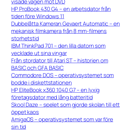
visade vägen mot DVD
HP ProBook 430 G4 – en arbetsdator från
tiden före Windows 11
Dubbelåtta Kameran Gevaert Automatic – en
mekanisk filmkamera från 8 mm-filmens
storhetstid
IBM ThinkPad 701 – den lilla datorn som
vecklade ut sina vingar
Från stordator till Atari ST – historien om
BASIC och GFA BASIC
Commodore DOS – operativsystemet som
bodde i diskettstationen
HP EliteBook x360 1040 G7 – en lyxig
företagsdator med lång batteritid
Skool Daze – spelet som gjorde skolan till ett
öppet kaos
AmigaOS – operativsystemet som var före
sin tid