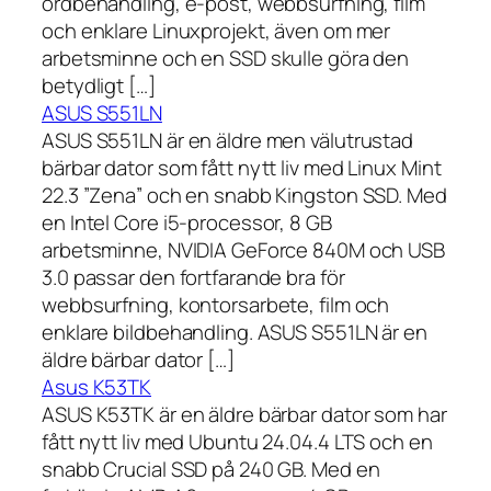
ordbehandling, e-post, webbsurfning, film
och enklare Linuxprojekt, även om mer
arbetsminne och en SSD skulle göra den
betydligt […]
ASUS S551LN
ASUS S551LN är en äldre men välutrustad
bärbar dator som fått nytt liv med Linux Mint
22.3 ”Zena” och en snabb Kingston SSD. Med
en Intel Core i5-processor, 8 GB
arbetsminne, NVIDIA GeForce 840M och USB
3.0 passar den fortfarande bra för
webbsurfning, kontorsarbete, film och
enklare bildbehandling. ASUS S551LN är en
äldre bärbar dator […]
Asus K53TK
ASUS K53TK är en äldre bärbar dator som har
fått nytt liv med Ubuntu 24.04.4 LTS och en
snabb Crucial SSD på 240 GB. Med en