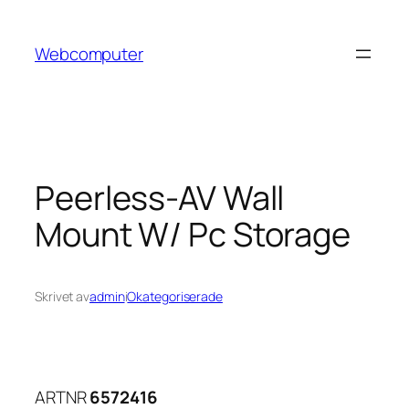
Hoppa
till
Webcomputer
innehåll
Peerless-AV Wall
Mount W/ Pc Storage
Skrivet av
admin
i
Okategoriserade
ARTNR
6572416