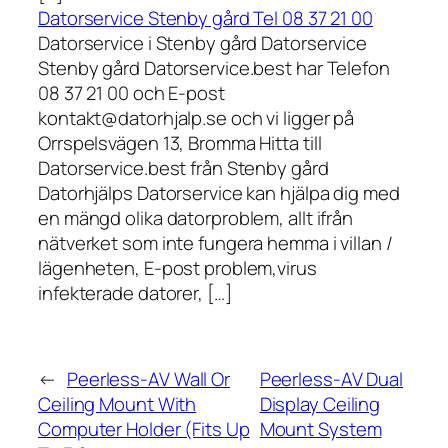
Datorservice Stenby gård Tel 08 37 21 00
Datorservice i Stenby gård Datorservice
Stenby gård Datorservice.best har Telefon
08 37 21 00 och E-post
kontakt@datorhjalp.se och vi ligger på
Orrspelsvägen 13, Bromma Hitta till
Datorservice.best från Stenby gård
Datorhjälps Datorservice kan hjälpa dig med
en mängd olika datorproblem, allt ifrån
nätverket som inte fungera hemma i villan /
lägenheten, E-post problem,virus
infekterade datorer, […]
←
Peerless-AV Wall Or
Peerless-AV Dual
Ceiling Mount With
Display Ceiling
Computer Holder (Fits Up
Mount System