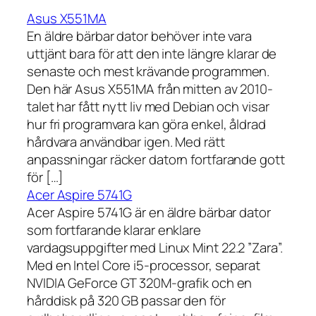
Asus X551MA
En äldre bärbar dator behöver inte vara
uttjänt bara för att den inte längre klarar de
senaste och mest krävande programmen.
Den här Asus X551MA från mitten av 2010-
talet har fått nytt liv med Debian och visar
hur fri programvara kan göra enkel, åldrad
hårdvara användbar igen. Med rätt
anpassningar räcker datorn fortfarande gott
för […]
Acer Aspire 5741G
Acer Aspire 5741G är en äldre bärbar dator
som fortfarande klarar enklare
vardagsuppgifter med Linux Mint 22.2 ”Zara”.
Med en Intel Core i5-processor, separat
NVIDIA GeForce GT 320M-grafik och en
hårddisk på 320 GB passar den för