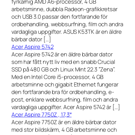
fyrkärnig AMD A6-processor, 4 GB
arbetsminne, dubbla Radeon-grafikkretsar
och USB 3.0 passar den fortfarande för
ordbehandling, webbsurfning, film och andra
vardagliga uppgifter. ASUS K53TK är en äldre
bärbar dator […]
Acer Aspire 5742
Acer Aspire 5742 är en äldre bärbar dator
som har fått nytt liv med en snabb Crucial
SSD på 480 GB och Linux Mint 22.3 ”Zena”.
Med en Intel Core i5-processor, 4 GB
arbetsminne och gigabit Ethernet fungerar
den fortfarande bra för ordbehandling, e-
post, enklare webbsurfning, film och andra
vardagliga uppgifter. Acer Aspire 5742 är […]
Acer Aspire 7750Z , 17,3″
Acer Aspire 7750Z är en äldre bärbar dator
med stor bildskärm, 4 GB arbetsminne och