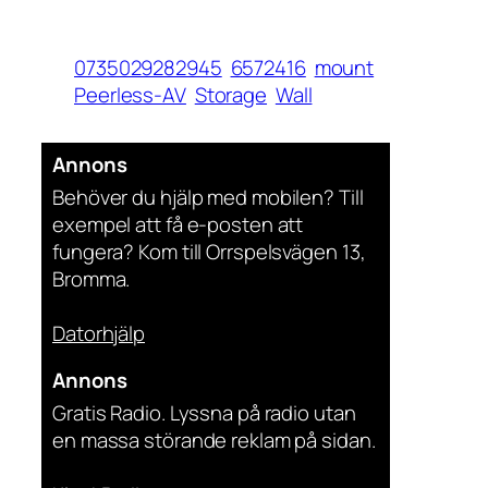
0735029282945
6572416
mount
Peerless-AV
Storage
Wall
Annons
Behöver du hjälp med mobilen? Till
exempel att få e-posten att
fungera? Kom till Orrspelsvägen 13,
Bromma.
Datorhjälp
Annons
Gratis Radio. Lyssna på radio utan
en massa störande reklam på sidan.