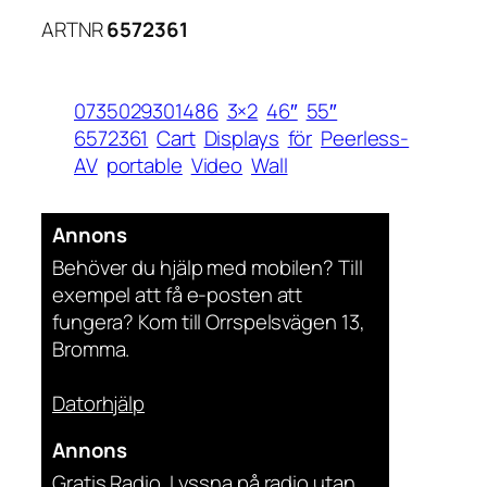
ARTNR
6572361
0735029301486
3×2
46″
55″
6572361
Cart
Displays
för
Peerless-
AV
portable
Video
Wall
Annons
Behöver du hjälp med mobilen? Till
exempel att få e-posten att
fungera? Kom till Orrspelsvägen 13,
Bromma.
Datorhjälp
Annons
Gratis Radio. Lyssna på radio utan