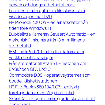
servrar och tunga arbetsstationer
LaserDisc – den jättelika filmskivan som
visade vägen mot DVD
HP ProBook 430 G4 – en arbetsdator från
tiden före Windows 11
Dubbelåtta Kameran Gevaert Automatic – en
mekanisk filmkamera från 8 mm-filmens
storhetstid
IBM ThinkPad 701 – den lilla datorn som
vecklade ut sina vingar
Från stordator till Atari ST – historien om
BASIC och GFA BASIC
Commodore DOS – operativsystemet som
bodde i diskettstationen
HP EliteBook x360 1040 G7 – en lyxig
företagsdator med lång batteritid
Skool Daze – spelet som gjorde skolan till ett
öppet kaos