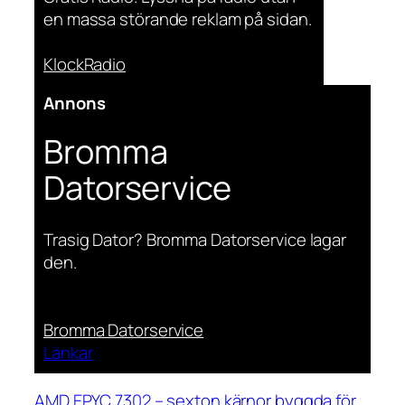
en massa störande reklam på sidan.
KlockRadio
Annons
Bromma
Datorservice
Trasig Dator? Bromma Datorservice lagar
den.
Bromma Datorservice
Länkar
AMD EPYC 7302 – sexton kärnor byggda för