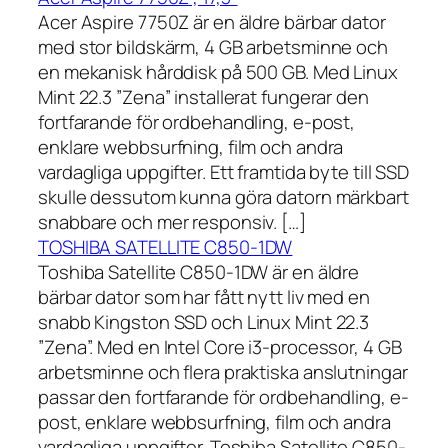
Acer Aspire 7750Z är en äldre bärbar dator
med stor bildskärm, 4 GB arbetsminne och
en mekanisk hårddisk på 500 GB. Med Linux
Mint 22.3 ”Zena” installerat fungerar den
fortfarande för ordbehandling, e-post,
enklare webbsurfning, film och andra
vardagliga uppgifter. Ett framtida byte till SSD
skulle dessutom kunna göra datorn märkbart
snabbare och mer responsiv. […]
TOSHIBA SATELLITE C850-1DW
Toshiba Satellite C850-1DW är en äldre
bärbar dator som har fått nytt liv med en
snabb Kingston SSD och Linux Mint 22.3
”Zena”. Med en Intel Core i3-processor, 4 GB
arbetsminne och flera praktiska anslutningar
passar den fortfarande för ordbehandling, e-
post, enklare webbsurfning, film och andra
vardagliga uppgifter. Toshiba Satellite C850-