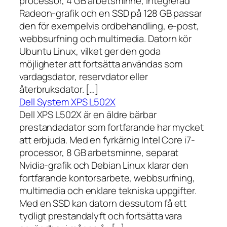
processor, 4 GB arbetsminne, integrerad
Radeon-grafik och en SSD på 128 GB passar
den för exempelvis ordbehandling, e-post,
webbsurfning och multimedia. Datorn kör
Ubuntu Linux, vilket ger den goda
möjligheter att fortsätta användas som
vardagsdator, reservdator eller
återbruksdator. […]
Dell System XPS L502X
Dell XPS L502X är en äldre bärbar
prestandadator som fortfarande har mycket
att erbjuda. Med en fyrkärnig Intel Core i7-
processor, 8 GB arbetsminne, separat
Nvidia-grafik och Debian Linux klarar den
fortfarande kontorsarbete, webbsurfning,
multimedia och enklare tekniska uppgifter.
Med en SSD kan datorn dessutom få ett
tydligt prestandalyft och fortsätta vara