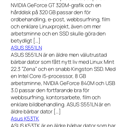
NVIDIA GeForce GT 320M-grafik och en
hårddisk på 320 GB passar den för
ordbehandling, e-post, webbsurfning, film
och enklare Linuxprojekt, även om mer
arbetsminne och en SSD skulle göra den
betydligt […]
ASUS S551LN
ASUS S551LN är en äldre men välutrustad
bärbar dator som fått nytt liv med Linux Mint
22.3 ”Zena” och en snabb Kingston SSD. Med
en Intel Core i5-processor, 8 GB
arbetsminne, NVIDIA GeForce 840M och USB
3.0 passar den fortfarande bra för
webbsurfning, kontorsarbete, film och
enklare bildbehandling. ASUS S551LN är en
äldre bärbar dator […]
Asus K53TK
ASUS K53TK är en äldre bärbar dator som har