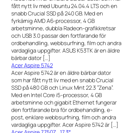
fått nytt liv med Ubuntu 24.04.4 LTS och en
snabb Crucial SSD på 240 GB. Med en
fyrkärnig AMD A6-processor, 4 GB
arbetsminne, dubbla Radeon-grafikkretsar
och USB 3.0 passar den fortfarande för
ordbehandling, webbsurfning, film och andra
vardagliga uppgifter. ASUS K53TK är en äldre
bärbar dator […]
Acer Aspire 5742
Acer Aspire 5742 är en äldre bärbar dator
som har fått nytt liv med en snabb Crucial
SSD på 480 GB och Linux Mint 22.3 ”Zena”.
Med en Intel Core i5-processor, 4 GB
arbetsminne och gigabit Ethernet fungerar
den fortfarande bra för ordbehandling, e-
post, enklare webbsurfning, film och andra
vardagliga uppgifter. Acer Aspire 5742 är […]
Acer Aspire 7750Z , 17,3″