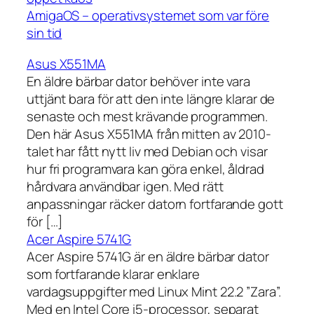
AmigaOS – operativsystemet som var före
sin tid
Asus X551MA
En äldre bärbar dator behöver inte vara
uttjänt bara för att den inte längre klarar de
senaste och mest krävande programmen.
Den här Asus X551MA från mitten av 2010-
talet har fått nytt liv med Debian och visar
hur fri programvara kan göra enkel, åldrad
hårdvara användbar igen. Med rätt
anpassningar räcker datorn fortfarande gott
för […]
Acer Aspire 5741G
Acer Aspire 5741G är en äldre bärbar dator
som fortfarande klarar enklare
vardagsuppgifter med Linux Mint 22.2 ”Zara”.
Med en Intel Core i5-processor, separat