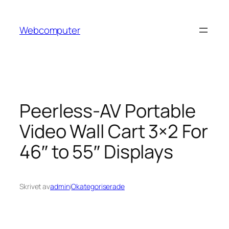
Hoppa
till
Webcomputer
innehåll
Peerless-AV Portable
Video Wall Cart 3×2 For
46″ to 55″ Displays
Skrivet av
admin
i
Okategoriserade