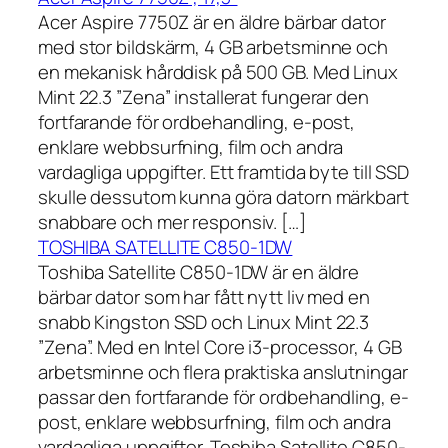
Acer Aspire 7750Z är en äldre bärbar dator
med stor bildskärm, 4 GB arbetsminne och
en mekanisk hårddisk på 500 GB. Med Linux
Mint 22.3 ”Zena” installerat fungerar den
fortfarande för ordbehandling, e-post,
enklare webbsurfning, film och andra
vardagliga uppgifter. Ett framtida byte till SSD
skulle dessutom kunna göra datorn märkbart
snabbare och mer responsiv. […]
TOSHIBA SATELLITE C850-1DW
Toshiba Satellite C850-1DW är en äldre
bärbar dator som har fått nytt liv med en
snabb Kingston SSD och Linux Mint 22.3
”Zena”. Med en Intel Core i3-processor, 4 GB
arbetsminne och flera praktiska anslutningar
passar den fortfarande för ordbehandling, e-
post, enklare webbsurfning, film och andra
vardagliga uppgifter. Toshiba Satellite C850-