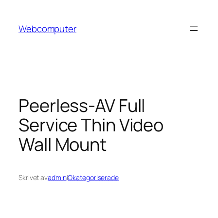
Hoppa
till
Webcomputer
innehåll
Peerless-AV Full
Service Thin Video
Wall Mount
Skrivet av
admin
i
Okategoriserade