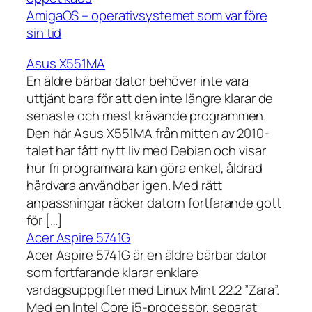
AmigaOS – operativsystemet som var före
sin tid
Asus X551MA
En äldre bärbar dator behöver inte vara
uttjänt bara för att den inte längre klarar de
senaste och mest krävande programmen.
Den här Asus X551MA från mitten av 2010-
talet har fått nytt liv med Debian och visar
hur fri programvara kan göra enkel, åldrad
hårdvara användbar igen. Med rätt
anpassningar räcker datorn fortfarande gott
för […]
Acer Aspire 5741G
Acer Aspire 5741G är en äldre bärbar dator
som fortfarande klarar enklare
vardagsuppgifter med Linux Mint 22.2 ”Zara”.
Med en Intel Core i5-processor, separat