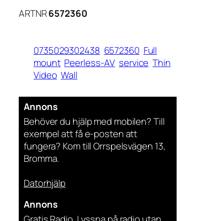
ARTNR
6572360
0735029302438
6572360
Full
mount
Peerless-AV
service
Thin
Video
Wall
Annons
Behöver du hjälp med mobilen? Till
exempel att få e-posten att
fungera? Kom till Orrspelsvägen 13,
Bromma.
Datorhjälp
Annons
Gratis Radio. Lyssna på radio utan