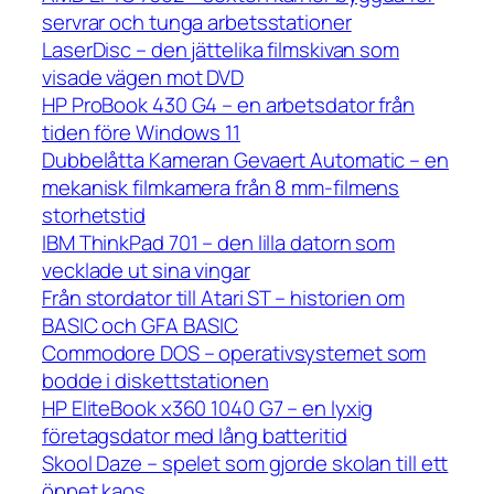
servrar och tunga arbetsstationer
LaserDisc – den jättelika filmskivan som
visade vägen mot DVD
HP ProBook 430 G4 – en arbetsdator från
tiden före Windows 11
Dubbelåtta Kameran Gevaert Automatic – en
mekanisk filmkamera från 8 mm-filmens
storhetstid
IBM ThinkPad 701 – den lilla datorn som
vecklade ut sina vingar
Från stordator till Atari ST – historien om
BASIC och GFA BASIC
Commodore DOS – operativsystemet som
bodde i diskettstationen
HP EliteBook x360 1040 G7 – en lyxig
företagsdator med lång batteritid
Skool Daze – spelet som gjorde skolan till ett
öppet kaos