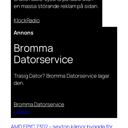
en massa störande reklam på sidan.
KlockRadio
Annons
Bromma
Datorservice
Trasig Dator? Bromma Datorservice lagar
den.
Bromma Datorservice
Länkar
AMD EPYC 7302 – sexton kärnor byggda för