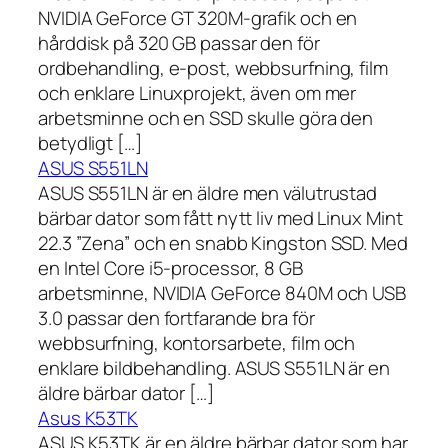
NVIDIA GeForce GT 320M-grafik och en
hårddisk på 320 GB passar den för
ordbehandling, e-post, webbsurfning, film
och enklare Linuxprojekt, även om mer
arbetsminne och en SSD skulle göra den
betydligt […]
ASUS S551LN
ASUS S551LN är en äldre men välutrustad
bärbar dator som fått nytt liv med Linux Mint
22.3 ”Zena” och en snabb Kingston SSD. Med
en Intel Core i5-processor, 8 GB
arbetsminne, NVIDIA GeForce 840M och USB
3.0 passar den fortfarande bra för
webbsurfning, kontorsarbete, film och
enklare bildbehandling. ASUS S551LN är en
äldre bärbar dator […]
Asus K53TK
ASUS K53TK är en äldre bärbar dator som har