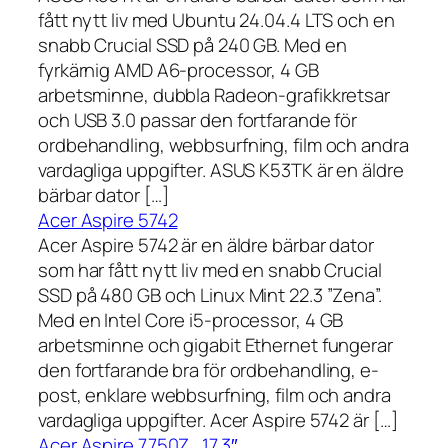
fått nytt liv med Ubuntu 24.04.4 LTS och en
snabb Crucial SSD på 240 GB. Med en
fyrkärnig AMD A6-processor, 4 GB
arbetsminne, dubbla Radeon-grafikkretsar
och USB 3.0 passar den fortfarande för
ordbehandling, webbsurfning, film och andra
vardagliga uppgifter. ASUS K53TK är en äldre
bärbar dator […]
Acer Aspire 5742
Acer Aspire 5742 är en äldre bärbar dator
som har fått nytt liv med en snabb Crucial
SSD på 480 GB och Linux Mint 22.3 ”Zena”.
Med en Intel Core i5-processor, 4 GB
arbetsminne och gigabit Ethernet fungerar
den fortfarande bra för ordbehandling, e-
post, enklare webbsurfning, film och andra
vardagliga uppgifter. Acer Aspire 5742 är […]
Acer Aspire 7750Z , 17,3″