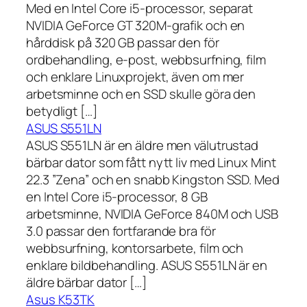
Med en Intel Core i5-processor, separat
NVIDIA GeForce GT 320M-grafik och en
hårddisk på 320 GB passar den för
ordbehandling, e-post, webbsurfning, film
och enklare Linuxprojekt, även om mer
arbetsminne och en SSD skulle göra den
betydligt […]
ASUS S551LN
ASUS S551LN är en äldre men välutrustad
bärbar dator som fått nytt liv med Linux Mint
22.3 ”Zena” och en snabb Kingston SSD. Med
en Intel Core i5-processor, 8 GB
arbetsminne, NVIDIA GeForce 840M och USB
3.0 passar den fortfarande bra för
webbsurfning, kontorsarbete, film och
enklare bildbehandling. ASUS S551LN är en
äldre bärbar dator […]
Asus K53TK