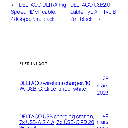
←
DELTACO ULTRA High
DELTACO USB2.0
Speed HDMI-cable,
cable Typ A – Typ B
48Gbps, 5m, black
2m, black
→
FLER INLÄGG
28
DELTACO wireless charger, 10
mars
W, USB-C, Qi certified, white
2023
28
DELTACO USB charging station,
mars
7x USB-A 2.4 A, 3x USB-C PD 20
W, white