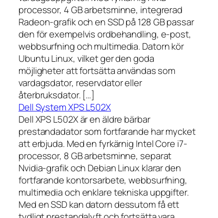
processor, 4 GB arbetsminne, integrerad
Radeon-grafik och en SSD på 128 GB passar
den för exempelvis ordbehandling, e-post,
webbsurfning och multimedia. Datorn kör
Ubuntu Linux, vilket ger den goda
möjligheter att fortsätta användas som
vardagsdator, reservdator eller
återbruksdator. […]
Dell System XPS L502X
Dell XPS L502X är en äldre bärbar
prestandadator som fortfarande har mycket
att erbjuda. Med en fyrkärnig Intel Core i7-
processor, 8 GB arbetsminne, separat
Nvidia-grafik och Debian Linux klarar den
fortfarande kontorsarbete, webbsurfning,
multimedia och enklare tekniska uppgifter.
Med en SSD kan datorn dessutom få ett
tydligt prestandalyft och fortsätta vara