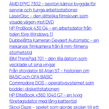
AMD EPYC 7302 – sexton kärnor byggda för
servrar och tunga arbetsstationer
LaserDisc – den jättelika filmskivan som
visade vägen mot DVD
HP ProBook 430 G4 – en arbetsdator från
tiden före Windows 11
Dubbelåtta Kameran Gevaert Automatic – en
mekanisk filmkamera från 8 mm-filmens
storhetstid
IBM ThinkPad 701 – den lilla datorn som
vecklade ut sina vingar
Från stordator till Atari ST – historien om
BASIC och GFA BASIC
Commodore DOS – operativsystemet som
bodde i diskettstationen
HP EliteBook x360 1040 G7 – en lyxig
företagsdator med lång batteritid
Skool Daze – spelet som gjorde skolan till ett