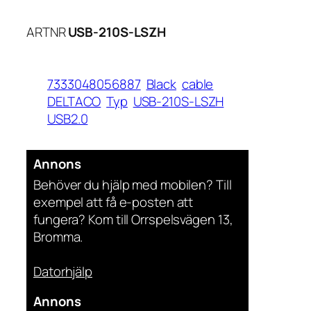
ARTNR
USB-210S-LSZH
7333048056887
Black
cable
DELTACO
Typ
USB-210S-LSZH
USB2.0
Annons
Behöver du hjälp med mobilen? Till
exempel att få e-posten att
fungera? Kom till Orrspelsvägen 13,
Bromma.
Datorhjälp
Annons