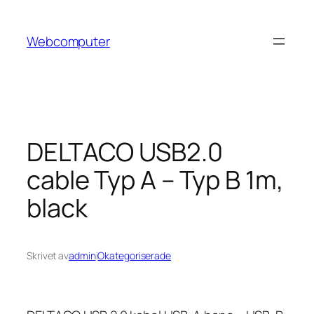
Hoppa
till
Webcomputer
innehåll
DELTACO USB2.0
cable Typ A – Typ B 1m,
black
Skrivet av
admin
i
Okategoriserade