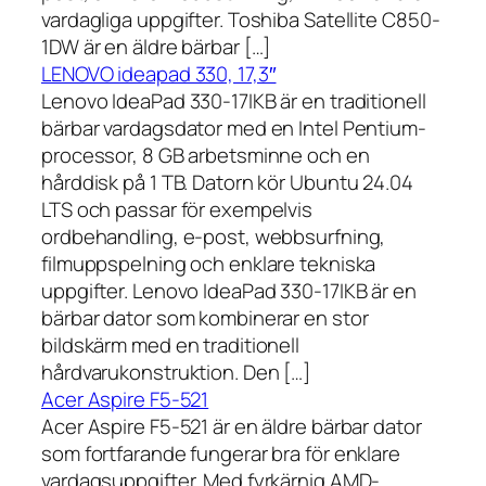
vardagliga uppgifter. Toshiba Satellite C850-
1DW är en äldre bärbar […]
LENOVO ideapad 330, 17,3″
Lenovo IdeaPad 330-17IKB är en traditionell
bärbar vardagsdator med en Intel Pentium-
processor, 8 GB arbetsminne och en
hårddisk på 1 TB. Datorn kör Ubuntu 24.04
LTS och passar för exempelvis
ordbehandling, e-post, webbsurfning,
filmuppspelning och enklare tekniska
uppgifter. Lenovo IdeaPad 330-17IKB är en
bärbar dator som kombinerar en stor
bildskärm med en traditionell
hårdvarukonstruktion. Den […]
Acer Aspire F5-521
Acer Aspire F5-521 är en äldre bärbar dator
som fortfarande fungerar bra för enklare
vardagsuppgifter. Med fyrkärnig AMD-