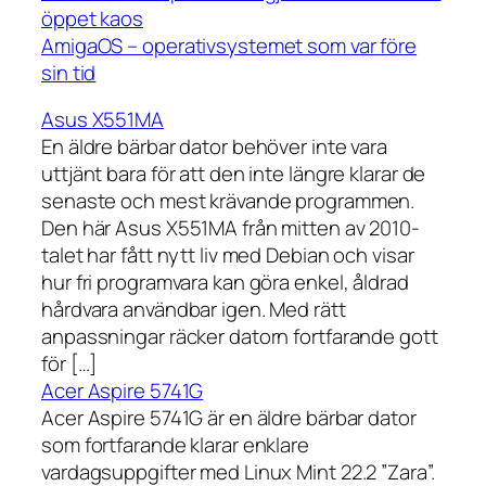
öppet kaos
AmigaOS – operativsystemet som var före
sin tid
Asus X551MA
En äldre bärbar dator behöver inte vara
uttjänt bara för att den inte längre klarar de
senaste och mest krävande programmen.
Den här Asus X551MA från mitten av 2010-
talet har fått nytt liv med Debian och visar
hur fri programvara kan göra enkel, åldrad
hårdvara användbar igen. Med rätt
anpassningar räcker datorn fortfarande gott
för […]
Acer Aspire 5741G
Acer Aspire 5741G är en äldre bärbar dator
som fortfarande klarar enklare
vardagsuppgifter med Linux Mint 22.2 ”Zara”.