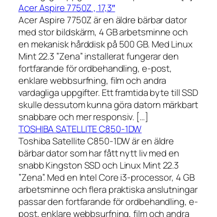
Acer Aspire 7750Z , 17,3″
Acer Aspire 7750Z är en äldre bärbar dator
med stor bildskärm, 4 GB arbetsminne och
en mekanisk hårddisk på 500 GB. Med Linux
Mint 22.3 ”Zena” installerat fungerar den
fortfarande för ordbehandling, e-post,
enklare webbsurfning, film och andra
vardagliga uppgifter. Ett framtida byte till SSD
skulle dessutom kunna göra datorn märkbart
snabbare och mer responsiv. […]
TOSHIBA SATELLITE C850-1DW
Toshiba Satellite C850-1DW är en äldre
bärbar dator som har fått nytt liv med en
snabb Kingston SSD och Linux Mint 22.3
”Zena”. Med en Intel Core i3-processor, 4 GB
arbetsminne och flera praktiska anslutningar
passar den fortfarande för ordbehandling, e-
post, enklare webbsurfning, film och andra