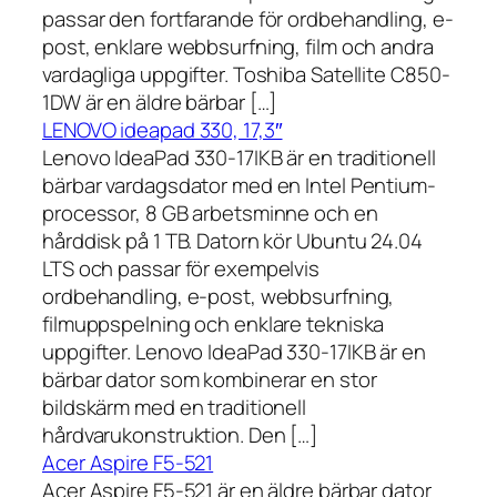
passar den fortfarande för ordbehandling, e-
post, enklare webbsurfning, film och andra
vardagliga uppgifter. Toshiba Satellite C850-
1DW är en äldre bärbar […]
LENOVO ideapad 330, 17,3″
Lenovo IdeaPad 330-17IKB är en traditionell
bärbar vardagsdator med en Intel Pentium-
processor, 8 GB arbetsminne och en
hårddisk på 1 TB. Datorn kör Ubuntu 24.04
LTS och passar för exempelvis
ordbehandling, e-post, webbsurfning,
filmuppspelning och enklare tekniska
uppgifter. Lenovo IdeaPad 330-17IKB är en
bärbar dator som kombinerar en stor
bildskärm med en traditionell
hårdvarukonstruktion. Den […]
Acer Aspire F5-521
Acer Aspire F5-521 är en äldre bärbar dator