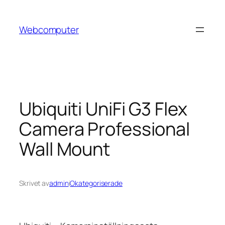
Hoppa
till
Webcomputer
innehåll
Ubiquiti UniFi G3 Flex
Camera Professional
Wall Mount
Skrivet av
admin
i
Okategoriserade