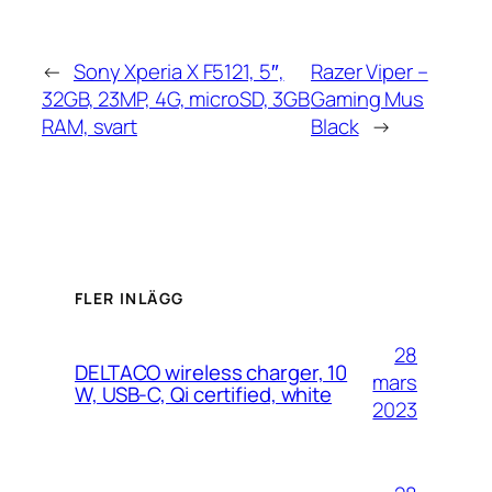
←
Sony Xperia X F5121, 5″,
Razer Viper –
32GB, 23MP, 4G, microSD, 3GB
Gaming Mus
RAM, svart
Black
→
FLER INLÄGG
28
DELTACO wireless charger, 10
mars
W, USB-C, Qi certified, white
2023