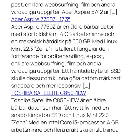
post, enklare webbsurfning, film och andra
vardagliga uppgifter. Acer Aspire 5742 är […]
Acer Aspire 7750Z , 17,3″
Acer Aspire 7750Z är en äldre bärbar dator
med stor bildskärm, 4 GB arbetsminne och
en mekanisk hårddisk på 500 GB. Med Linux
Mint 22.3 ”Zena” installerat fungerar den
fortfarande för ordbehandling, e-post,
enklare webbsurfning, film och andra
vardagliga uppgifter. Ett framtida byte till SSD
skulle dessutom kunna göra datorn märkbart
snabbare och mer responsiv. […]
TOSHIBA SATELLITE C850-1DW
Toshiba Satellite C850-1DW är en äldre
bärbar dator som har fått nytt liv med en
snabb Kingston SSD och Linux Mint 22.3
”Zena”. Med en Intel Core i3-processor, 4 GB
arbetsminne och flera praktiska anslutningar