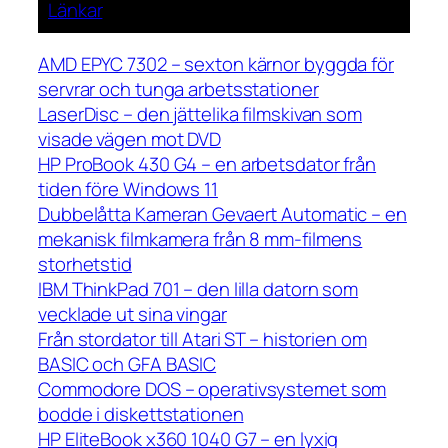
Länkar
AMD EPYC 7302 – sexton kärnor byggda för
servrar och tunga arbetsstationer
LaserDisc – den jättelika filmskivan som
visade vägen mot DVD
HP ProBook 430 G4 – en arbetsdator från
tiden före Windows 11
Dubbelåtta Kameran Gevaert Automatic – en
mekanisk filmkamera från 8 mm-filmens
storhetstid
IBM ThinkPad 701 – den lilla datorn som
vecklade ut sina vingar
Från stordator till Atari ST – historien om
BASIC och GFA BASIC
Commodore DOS – operativsystemet som
bodde i diskettstationen
HP EliteBook x360 1040 G7 – en lyxig