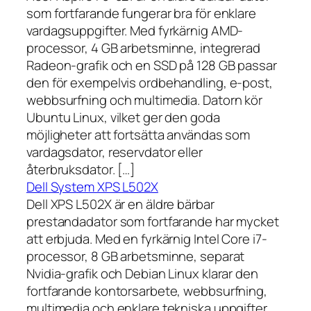
som fortfarande fungerar bra för enklare
vardagsuppgifter. Med fyrkärnig AMD-
processor, 4 GB arbetsminne, integrerad
Radeon-grafik och en SSD på 128 GB passar
den för exempelvis ordbehandling, e-post,
webbsurfning och multimedia. Datorn kör
Ubuntu Linux, vilket ger den goda
möjligheter att fortsätta användas som
vardagsdator, reservdator eller
återbruksdator. […]
Dell System XPS L502X
Dell XPS L502X är en äldre bärbar
prestandadator som fortfarande har mycket
att erbjuda. Med en fyrkärnig Intel Core i7-
processor, 8 GB arbetsminne, separat
Nvidia-grafik och Debian Linux klarar den
fortfarande kontorsarbete, webbsurfning,
multimedia och enklare tekniska uppgifter.