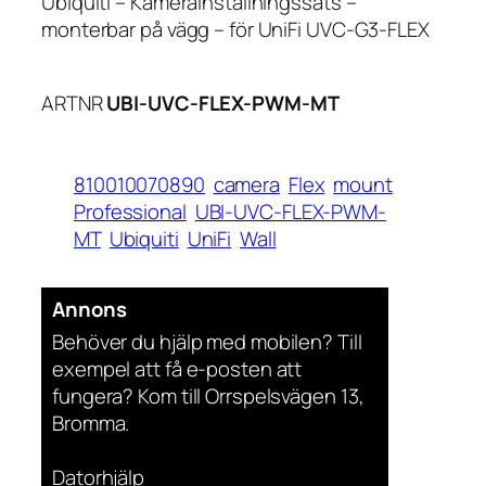
Ubiquiti – Kamerainställningssats –
monterbar på vägg – för UniFi UVC-G3-FLEX
ARTNR
UBI-UVC-FLEX-PWM-MT
810010070890
camera
Flex
mount
Professional
UBI-UVC-FLEX-PWM-
MT
Ubiquiti
UniFi
Wall
Annons
Behöver du hjälp med mobilen? Till
exempel att få e-posten att
fungera? Kom till Orrspelsvägen 13,
Bromma.
Datorhjälp