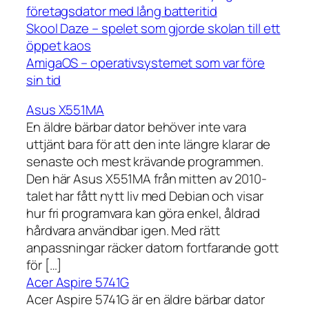
företagsdator med lång batteritid
Skool Daze – spelet som gjorde skolan till ett
öppet kaos
AmigaOS – operativsystemet som var före
sin tid
Asus X551MA
En äldre bärbar dator behöver inte vara
uttjänt bara för att den inte längre klarar de
senaste och mest krävande programmen.
Den här Asus X551MA från mitten av 2010-
talet har fått nytt liv med Debian och visar
hur fri programvara kan göra enkel, åldrad
hårdvara användbar igen. Med rätt
anpassningar räcker datorn fortfarande gott
för […]
Acer Aspire 5741G
Acer Aspire 5741G är en äldre bärbar dator