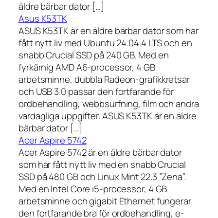
äldre bärbar dator […]
Asus K53TK
ASUS K53TK är en äldre bärbar dator som har
fått nytt liv med Ubuntu 24.04.4 LTS och en
snabb Crucial SSD på 240 GB. Med en
fyrkärnig AMD A6-processor, 4 GB
arbetsminne, dubbla Radeon-grafikkretsar
och USB 3.0 passar den fortfarande för
ordbehandling, webbsurfning, film och andra
vardagliga uppgifter. ASUS K53TK är en äldre
bärbar dator […]
Acer Aspire 5742
Acer Aspire 5742 är en äldre bärbar dator
som har fått nytt liv med en snabb Crucial
SSD på 480 GB och Linux Mint 22.3 ”Zena”.
Med en Intel Core i5-processor, 4 GB
arbetsminne och gigabit Ethernet fungerar
den fortfarande bra för ordbehandling, e-