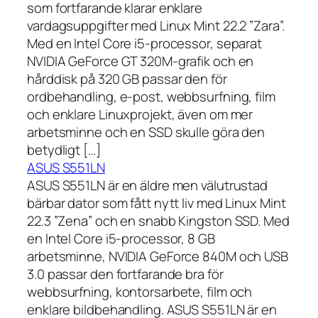
som fortfarande klarar enklare
vardagsuppgifter med Linux Mint 22.2 ”Zara”.
Med en Intel Core i5-processor, separat
NVIDIA GeForce GT 320M-grafik och en
hårddisk på 320 GB passar den för
ordbehandling, e-post, webbsurfning, film
och enklare Linuxprojekt, även om mer
arbetsminne och en SSD skulle göra den
betydligt […]
ASUS S551LN
ASUS S551LN är en äldre men välutrustad
bärbar dator som fått nytt liv med Linux Mint
22.3 ”Zena” och en snabb Kingston SSD. Med
en Intel Core i5-processor, 8 GB
arbetsminne, NVIDIA GeForce 840M och USB
3.0 passar den fortfarande bra för
webbsurfning, kontorsarbete, film och
enklare bildbehandling. ASUS S551LN är en