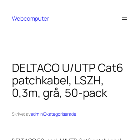
Hoppa
till
Webcomputer
innehåll
DELTACO U/UTP Cat6
patchkabel, LSZH,
0,3m, grå, 50-pack
Skrivet av
admin
i
Okategoriserade