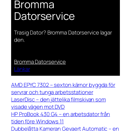
Bromma
Datorservice
Trasig Dator? Bromma Datorservice lagar
den.
Bromma Datorservice
Länkar
AMD EPYC 7302 – sexton kärnor byggda för
servrar och tunga arbetsstationer
LaserDisc – den jättelika filmskivan som
visade vägen mot DVD
HP ProBook 430 G4 – en arbetsdator från
tiden före Windows 11
Dubbelåtta Kameran Gevaert Automatic – en