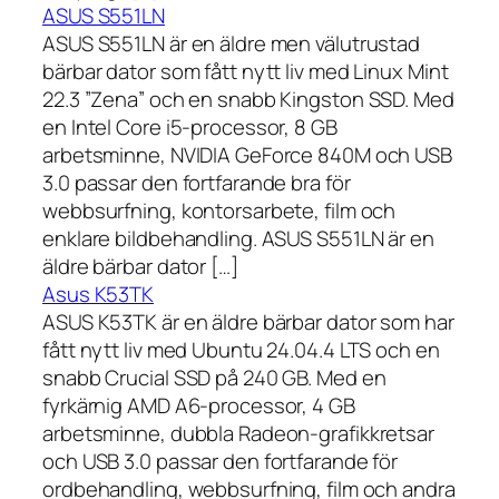
ASUS S551LN
ASUS S551LN är en äldre men välutrustad
bärbar dator som fått nytt liv med Linux Mint
22.3 ”Zena” och en snabb Kingston SSD. Med
en Intel Core i5-processor, 8 GB
arbetsminne, NVIDIA GeForce 840M och USB
3.0 passar den fortfarande bra för
webbsurfning, kontorsarbete, film och
enklare bildbehandling. ASUS S551LN är en
äldre bärbar dator […]
Asus K53TK
ASUS K53TK är en äldre bärbar dator som har
fått nytt liv med Ubuntu 24.04.4 LTS och en
snabb Crucial SSD på 240 GB. Med en
fyrkärnig AMD A6-processor, 4 GB
arbetsminne, dubbla Radeon-grafikkretsar
och USB 3.0 passar den fortfarande för
ordbehandling, webbsurfning, film och andra