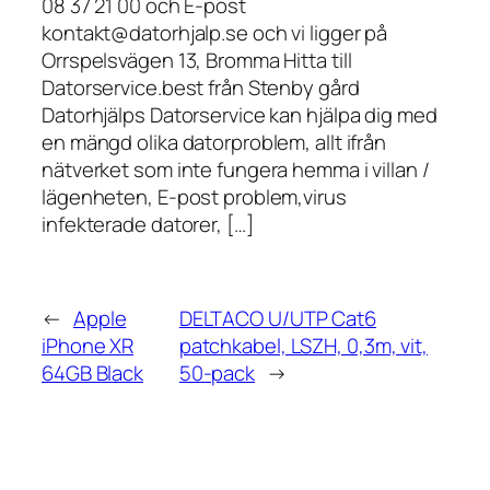
08 37 21 00 och E-post
kontakt@datorhjalp.se och vi ligger på
Orrspelsvägen 13, Bromma Hitta till
Datorservice.best från Stenby gård
Datorhjälps Datorservice kan hjälpa dig med
en mängd olika datorproblem, allt ifrån
nätverket som inte fungera hemma i villan /
lägenheten, E-post problem,virus
infekterade datorer, […]
←
Apple
DELTACO U/UTP Cat6
iPhone XR
patchkabel, LSZH, 0,3m, vit,
64GB Black
50-pack
→