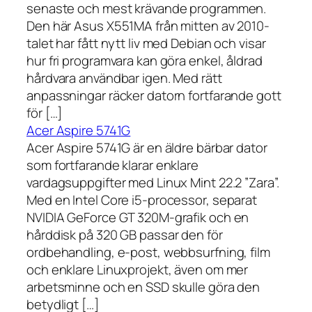
senaste och mest krävande programmen.
Den här Asus X551MA från mitten av 2010-
talet har fått nytt liv med Debian och visar
hur fri programvara kan göra enkel, åldrad
hårdvara användbar igen. Med rätt
anpassningar räcker datorn fortfarande gott
för […]
Acer Aspire 5741G
Acer Aspire 5741G är en äldre bärbar dator
som fortfarande klarar enklare
vardagsuppgifter med Linux Mint 22.2 ”Zara”.
Med en Intel Core i5-processor, separat
NVIDIA GeForce GT 320M-grafik och en
hårddisk på 320 GB passar den för
ordbehandling, e-post, webbsurfning, film
och enklare Linuxprojekt, även om mer
arbetsminne och en SSD skulle göra den
betydligt […]