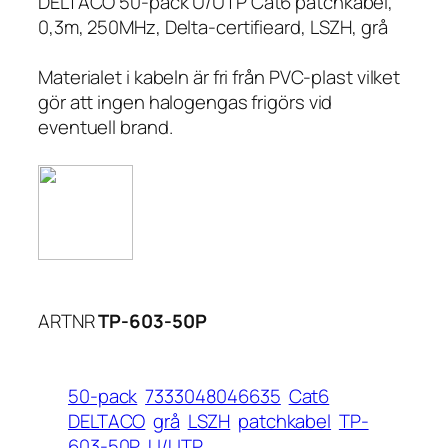
DELTACO 50-pack U/UTP Cat6 patchkabel,
0,3m, 250MHz, Delta-certifieard, LSZH, grå
Materialet i kabeln är fri från PVC-plast vilket
gör att ingen halogengas frigörs vid
eventuell brand.
ARTNR
TP-603-50P
50-pack
7333048046635
Cat6
DELTACO
grå
LSZH
patchkabel
TP-
603-50P
U/UTP