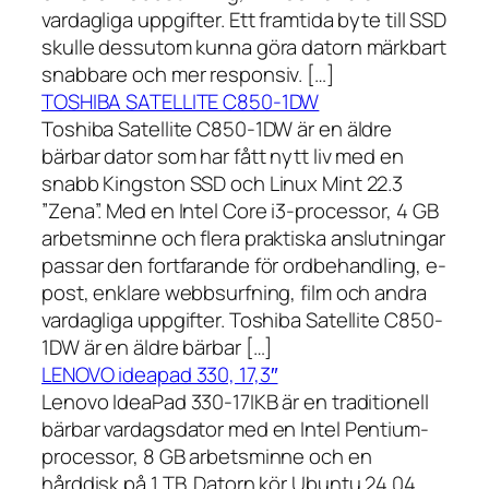
vardagliga uppgifter. Ett framtida byte till SSD
skulle dessutom kunna göra datorn märkbart
snabbare och mer responsiv. […]
TOSHIBA SATELLITE C850-1DW
Toshiba Satellite C850-1DW är en äldre
bärbar dator som har fått nytt liv med en
snabb Kingston SSD och Linux Mint 22.3
”Zena”. Med en Intel Core i3-processor, 4 GB
arbetsminne och flera praktiska anslutningar
passar den fortfarande för ordbehandling, e-
post, enklare webbsurfning, film och andra
vardagliga uppgifter. Toshiba Satellite C850-
1DW är en äldre bärbar […]
LENOVO ideapad 330, 17,3″
Lenovo IdeaPad 330-17IKB är en traditionell
bärbar vardagsdator med en Intel Pentium-
processor, 8 GB arbetsminne och en
hårddisk på 1 TB. Datorn kör Ubuntu 24.04