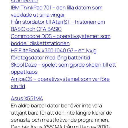
storhetstid
IBM ThinkPad 701 – den lilla datorn som
vecklade ut sina vingar
Från stordator till Atari ST – historien om
BASIC och GFA BASIC
Commodore DOS – operativsystemet som
bodde i diskettstationen
HP EliteBook x360 1040 G7 – en lyxig
företagsdator med lång batteritid
Skool Daze – spelet som gjorde skolan till ett
öppet kaos
AmigaOS – operativsystemet som var före
sin tid
Asus X551MA
En äldre bärbar dator behöver inte vara
uttjänt bara för att den inte längre klarar de
senaste och mest krävande programmen.
Den här Asus X551MA från mitten av 2010-