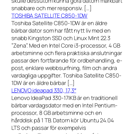
skulle dessutom kunna göra datorn märkbart
snabbare och mer responsiv. […]
TOSHIBA SATELLITE C850-1DW
Toshiba Satellite C850-1DW är en äldre
bärbar dator som har fått nytt liv med en
snabb Kingston SSD och Linux Mint 22.3
”Zena”. Med en Intel Core i3-processor, 4 GB
arbetsminne och flera praktiska anslutningar
passar den fortfarande för ordbehandling, e-
post, enklare webbsurfning, film och andra
vardagliga uppgifter. Toshiba Satellite C850-
1DW är en äldre bärbar […]
LENOVO ideapad 330, 17,3″
Lenovo IdeaPad 330-17IKB är en traditionell
bärbar vardagsdator med en Intel Pentium-
processor, 8 GB arbetsminne och en
hårddisk på 1 TB. Datorn kör Ubuntu 24.04
LTS och passar för exempelvis