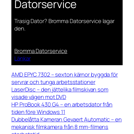
Datorservice
Trasig Dator? Bromma Datorservice lagar
den.
Bromma Datorservice
Länkar
AMD EPYC 7302 – sexton kärnor byggda för
servrar och tunga arbetsstationer
LaserDisc – den jättelika filmskivan som
visade vägen mot DVD
HP ProBook 430 G4 – en arbetsdator från
tiden före Windows 11
Dubbelåtta Kameran Gevaert Automatic – en
mekanisk filmkamera från 8 mm-filmens