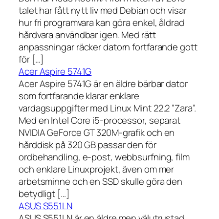
talet har fått nytt liv med Debian och visar
hur fri programvara kan göra enkel, åldrad
hårdvara användbar igen. Med rätt
anpassningar räcker datorn fortfarande gott
för […]
Acer Aspire 5741G
Acer Aspire 5741G är en äldre bärbar dator
som fortfarande klarar enklare
vardagsuppgifter med Linux Mint 22.2 ”Zara”.
Med en Intel Core i5-processor, separat
NVIDIA GeForce GT 320M-grafik och en
hårddisk på 320 GB passar den för
ordbehandling, e-post, webbsurfning, film
och enklare Linuxprojekt, även om mer
arbetsminne och en SSD skulle göra den
betydligt […]
ASUS S551LN
ASUS S551LN är en äldre men välutrustad