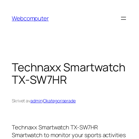
Hoppa
till
Webcomputer
innehåll
Technaxx Smartwatch
TX-SW7HR
Skrivet av
admin
i
Okategoriserade
Technaxx Smartwatch TX-SW7HR
Smartwatch to monitor your sports activities