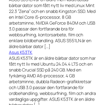
bärbar dator som fått nytt liv med Linux Mint
22.3 ”Zena” och en snabb Kingston SSD. Med
en Intel Core i5-processor, 8 GB
arbetsminne, NVIDIA GeForce 840M och USB
3.0 passar den fortfarande bra för
webbsurfning, kontorsarbete, film och
enklare bildbehandling. ASUS S551LN är en
äldre bärbar dator […]
Asus K53TK
ASUS K53TK är en äldre bärbar dator som har
fått nytt liv med Ubuntu 24.04.4 LTS och en
snabb Crucial SSD på 240 GB. Med en
fyrkärnig AMD A6-processor, 4 GB
arbetsminne, dubbla Radeon-grafikkretsar
och USB 3.0 passar den fortfarande för
ordbehandling, webbsurfning, film och andra
vardagliga uppgifter. ASUS K53TK är en äldre