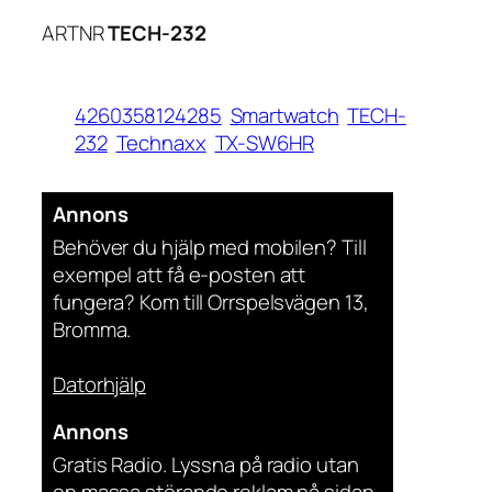
ARTNR
TECH-232
4260358124285
Smartwatch
TECH-
232
Technaxx
TX-SW6HR
Annons
Behöver du hjälp med mobilen? Till
exempel att få e-posten att
fungera? Kom till Orrspelsvägen 13,
Bromma.
Datorhjälp
Annons
Gratis Radio. Lyssna på radio utan
en massa störande reklam på sidan.