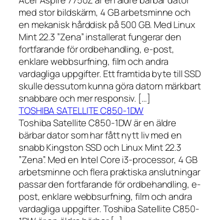
Acer Aspire 7750Z är en äldre bärbar dator
med stor bildskärm, 4 GB arbetsminne och
en mekanisk hårddisk på 500 GB. Med Linux
Mint 22.3 ”Zena” installerat fungerar den
fortfarande för ordbehandling, e-post,
enklare webbsurfning, film och andra
vardagliga uppgifter. Ett framtida byte till SSD
skulle dessutom kunna göra datorn märkbart
snabbare och mer responsiv. […]
TOSHIBA SATELLITE C850-1DW
Toshiba Satellite C850-1DW är en äldre
bärbar dator som har fått nytt liv med en
snabb Kingston SSD och Linux Mint 22.3
”Zena”. Med en Intel Core i3-processor, 4 GB
arbetsminne och flera praktiska anslutningar
passar den fortfarande för ordbehandling, e-
post, enklare webbsurfning, film och andra
vardagliga uppgifter. Toshiba Satellite C850-