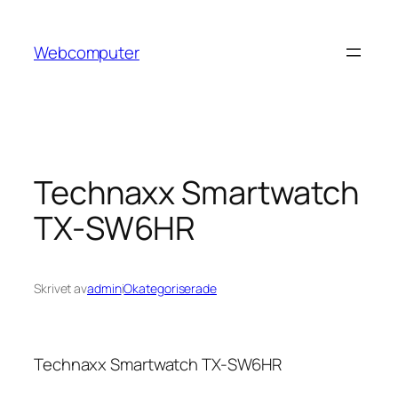
Hoppa
till
Webcomputer
innehåll
Technaxx Smartwatch
TX-SW6HR
Skrivet av
admin
i
Okategoriserade
Technaxx Smartwatch TX-SW6HR