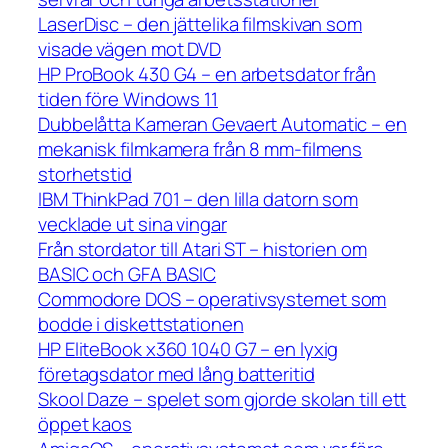
LaserDisc – den jättelika filmskivan som
visade vägen mot DVD
HP ProBook 430 G4 – en arbetsdator från
tiden före Windows 11
Dubbelåtta Kameran Gevaert Automatic – en
mekanisk filmkamera från 8 mm-filmens
storhetstid
IBM ThinkPad 701 – den lilla datorn som
vecklade ut sina vingar
Från stordator till Atari ST – historien om
BASIC och GFA BASIC
Commodore DOS – operativsystemet som
bodde i diskettstationen
HP EliteBook x360 1040 G7 – en lyxig
företagsdator med lång batteritid
Skool Daze – spelet som gjorde skolan till ett
öppet kaos