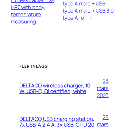
type A male + USB
HR7 with body
type A male > USB 3.0
temperature
type A fe
→
measuring
FLER INLÄGG
28
DELTACO wireless charger, 10
mars
W, USB-C, Qi certified, white
2023
28
DELTACO USB charging station,
mars
7x USB-A 2.4 A, 3x USB-C PD 20