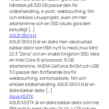
hårddisk på 320 GB passar den för
ordbehandling, e-post, webbsurfning, film
och enklare Linuxprojekt, även om mer
arbetsminne och en SSD skulle göra den
betydligt […]
ASUS S551LN
ASUS S551LN är en äldre men välutrustad
bärbar dator som fått nytt liv med Linux Mint
22.3 ”Zena” och en snabb Kingston SSD. Med
en Intel Core i5-processor, 8 GB
arbetsminne, NVIDIA GeForce 840M och USB
3.0 passar den fortfarande bra för
webbsurfning, kontorsarbete, film och
enklare bildbehandling. ASUS S551LN är en
äldre bärbar dator […]
Asus K53TK
ASUS K53TK är en äldre bärbar dator som har
fått nytt liv med Ubuntu 24.04.4 LTS och en