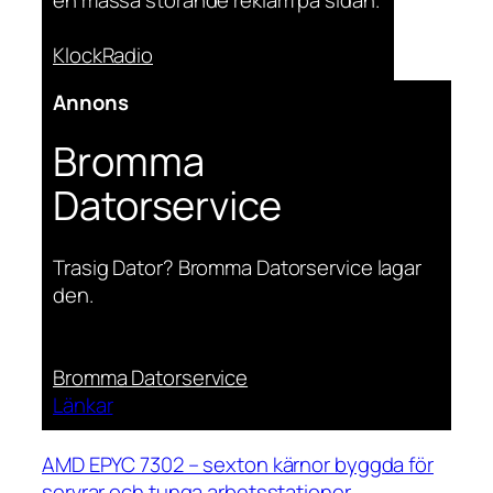
KlockRadio
Annons
Bromma
Datorservice
Trasig Dator? Bromma Datorservice lagar
den.
Bromma Datorservice
Länkar
AMD EPYC 7302 – sexton kärnor byggda för
servrar och tunga arbetsstationer