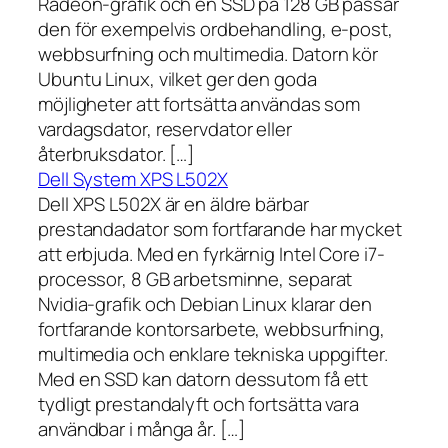
Radeon-grafik och en SSD på 128 GB passar
den för exempelvis ordbehandling, e-post,
webbsurfning och multimedia. Datorn kör
Ubuntu Linux, vilket ger den goda
möjligheter att fortsätta användas som
vardagsdator, reservdator eller
återbruksdator. […]
Dell System XPS L502X
Dell XPS L502X är en äldre bärbar
prestandadator som fortfarande har mycket
att erbjuda. Med en fyrkärnig Intel Core i7-
processor, 8 GB arbetsminne, separat
Nvidia-grafik och Debian Linux klarar den
fortfarande kontorsarbete, webbsurfning,
multimedia och enklare tekniska uppgifter.
Med en SSD kan datorn dessutom få ett
tydligt prestandalyft och fortsätta vara
användbar i många år. […]