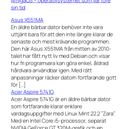
AmigaOS – operativsystemet som var före
sin tid
Asus X551MA
En äldre bärbar dator behöver inte vara
uttjänt bara för att den inte längre klarar de
senaste och mest krävande programmen.
Den här Asus X551MA från mitten av 2010-
talet har fått nytt liv med Debian och visar
hur fri programvara kan göra enkel, åldrad
hårdvara användbar igen. Med rätt
anpassningar räcker datorn fortfarande gott
för […]
Acer Aspire 5741G
Acer Aspire 5741G är en äldre bärbar dator
som fortfarande klarar enklare
vardagsuppgifter med Linux Mint 22.2 ”Zara”.
Med en Intel Core i5-processor, separat
NVIDIA GeForce GT 320M-grafik och en