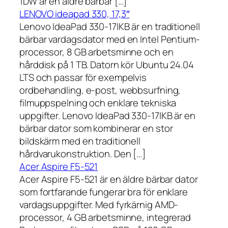
1DW är en äldre bärbar […]
LENOVO ideapad 330, 17,3″
Lenovo IdeaPad 330-17IKB är en traditionell
bärbar vardagsdator med en Intel Pentium-
processor, 8 GB arbetsminne och en
hårddisk på 1 TB. Datorn kör Ubuntu 24.04
LTS och passar för exempelvis
ordbehandling, e-post, webbsurfning,
filmuppspelning och enklare tekniska
uppgifter. Lenovo IdeaPad 330-17IKB är en
bärbar dator som kombinerar en stor
bildskärm med en traditionell
hårdvarukonstruktion. Den […]
Acer Aspire F5-521
Acer Aspire F5-521 är en äldre bärbar dator
som fortfarande fungerar bra för enklare
vardagsuppgifter. Med fyrkärnig AMD-
processor, 4 GB arbetsminne, integrerad