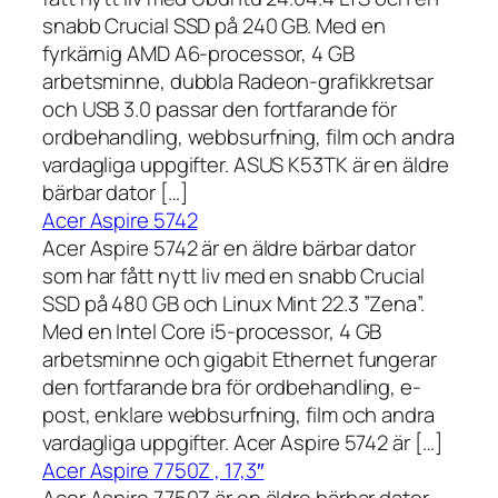
snabb Crucial SSD på 240 GB. Med en
fyrkärnig AMD A6-processor, 4 GB
arbetsminne, dubbla Radeon-grafikkretsar
och USB 3.0 passar den fortfarande för
ordbehandling, webbsurfning, film och andra
vardagliga uppgifter. ASUS K53TK är en äldre
bärbar dator […]
Acer Aspire 5742
Acer Aspire 5742 är en äldre bärbar dator
som har fått nytt liv med en snabb Crucial
SSD på 480 GB och Linux Mint 22.3 ”Zena”.
Med en Intel Core i5-processor, 4 GB
arbetsminne och gigabit Ethernet fungerar
den fortfarande bra för ordbehandling, e-
post, enklare webbsurfning, film och andra
vardagliga uppgifter. Acer Aspire 5742 är […]
Acer Aspire 7750Z , 17,3″