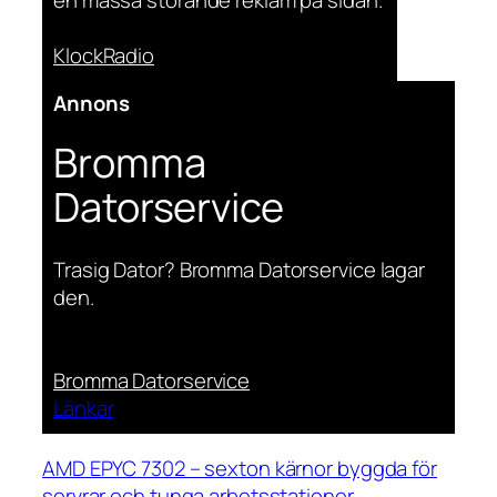
KlockRadio
Annons
Bromma
Datorservice
Trasig Dator? Bromma Datorservice lagar
den.
Bromma Datorservice
Länkar
AMD EPYC 7302 – sexton kärnor byggda för
servrar och tunga arbetsstationer