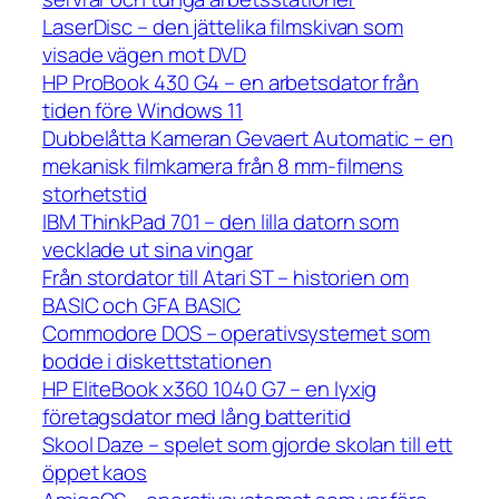
LaserDisc – den jättelika filmskivan som
visade vägen mot DVD
HP ProBook 430 G4 – en arbetsdator från
tiden före Windows 11
Dubbelåtta Kameran Gevaert Automatic – en
mekanisk filmkamera från 8 mm-filmens
storhetstid
IBM ThinkPad 701 – den lilla datorn som
vecklade ut sina vingar
Från stordator till Atari ST – historien om
BASIC och GFA BASIC
Commodore DOS – operativsystemet som
bodde i diskettstationen
HP EliteBook x360 1040 G7 – en lyxig
företagsdator med lång batteritid
Skool Daze – spelet som gjorde skolan till ett
öppet kaos