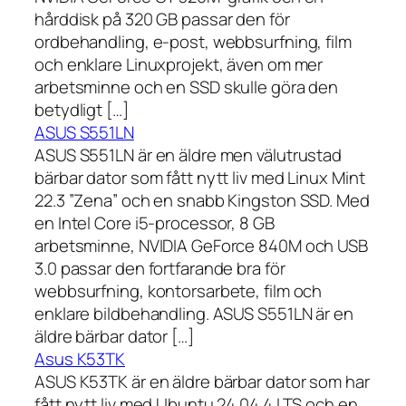
hårddisk på 320 GB passar den för
ordbehandling, e-post, webbsurfning, film
och enklare Linuxprojekt, även om mer
arbetsminne och en SSD skulle göra den
betydligt […]
ASUS S551LN
ASUS S551LN är en äldre men välutrustad
bärbar dator som fått nytt liv med Linux Mint
22.3 ”Zena” och en snabb Kingston SSD. Med
en Intel Core i5-processor, 8 GB
arbetsminne, NVIDIA GeForce 840M och USB
3.0 passar den fortfarande bra för
webbsurfning, kontorsarbete, film och
enklare bildbehandling. ASUS S551LN är en
äldre bärbar dator […]
Asus K53TK
ASUS K53TK är en äldre bärbar dator som har
fått nytt liv med Ubuntu 24.04.4 LTS och en