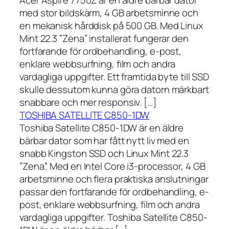
Acer Aspire 7750Z är en äldre bärbar dator
med stor bildskärm, 4 GB arbetsminne och
en mekanisk hårddisk på 500 GB. Med Linux
Mint 22.3 ”Zena” installerat fungerar den
fortfarande för ordbehandling, e-post,
enklare webbsurfning, film och andra
vardagliga uppgifter. Ett framtida byte till SSD
skulle dessutom kunna göra datorn märkbart
snabbare och mer responsiv. […]
TOSHIBA SATELLITE C850-1DW
Toshiba Satellite C850-1DW är en äldre
bärbar dator som har fått nytt liv med en
snabb Kingston SSD och Linux Mint 22.3
”Zena”. Med en Intel Core i3-processor, 4 GB
arbetsminne och flera praktiska anslutningar
passar den fortfarande för ordbehandling, e-
post, enklare webbsurfning, film och andra
vardagliga uppgifter. Toshiba Satellite C850-