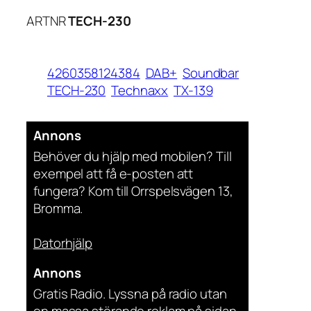
ARTNR
TECH-230
4260358124384
DAB+
Soundbar
TECH-230
Technaxx
TX-139
Annons
Behöver du hjälp med mobilen? Till
exempel att få e-posten att
fungera? Kom till Orrspelsvägen 13,
Bromma.
Datorhjälp
Annons
Gratis Radio. Lyssna på radio utan
en massa störande reklam på sidan.