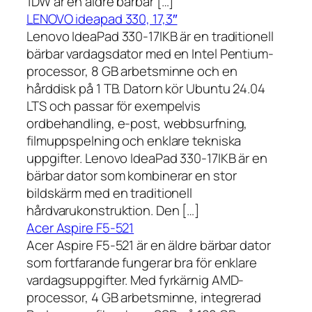
1DW är en äldre bärbar […]
LENOVO ideapad 330, 17,3″
Lenovo IdeaPad 330-17IKB är en traditionell
bärbar vardagsdator med en Intel Pentium-
processor, 8 GB arbetsminne och en
hårddisk på 1 TB. Datorn kör Ubuntu 24.04
LTS och passar för exempelvis
ordbehandling, e-post, webbsurfning,
filmuppspelning och enklare tekniska
uppgifter. Lenovo IdeaPad 330-17IKB är en
bärbar dator som kombinerar en stor
bildskärm med en traditionell
hårdvarukonstruktion. Den […]
Acer Aspire F5-521
Acer Aspire F5-521 är en äldre bärbar dator
som fortfarande fungerar bra för enklare
vardagsuppgifter. Med fyrkärnig AMD-
processor, 4 GB arbetsminne, integrerad