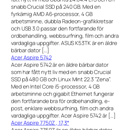
snabb Crucial SSD på 240 GB. Med en
fyrkärnig AMD A6-processor, 4 GB
arbetsminne, dubbla Radeon-grafikkretsar
och USB 3.0 passar den fortfarande för
ordbehandling, webbsurfning, film och andra
vardagliga uppgifter. ASUS K53TK är en äldre
bärbar dator […]
Acer Aspire 5742
Acer Aspire 5742 är en äldre bärbar dator
som har fått nytt liv med en snabb Crucial
SSD på 480 GB och Linux Mint 22.3 ”Zena”.
Med en Intel Core i5-processor, 4 GB
arbetsminne och gigabit Ethernet fungerar
den fortfarande bra för ordbehandling, e-
post, enklare webbsurfning, film och andra
vardagliga uppgifter. Acer Aspire 5742 är […]
Acer Aspire 7750Z , 17,3″