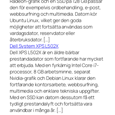
Radeon-grafik och en SSD på 128 GB passar
den för exempelvis ordbehandling, e-post,
webbsurfning och multimedia. Datorn kör
Ubuntu Linux, vilket ger den goda
möjligheter att fortsätta användas som
vardagsdator, reservdator eller
återbruksdator. […]
Dell System XPS L502X
Dell XPS L502X är en äldre bärbar
prestandadator som fortfarande har mycket
att erbjuda. Med en fyrkärnig Intel Core i7-
processor, 8 GB arbetsminne, separat
Nvidia-grafik och Debian Linux klarar den
fortfarande kontorsarbete, webbsurfning,
multimedia och enklare tekniska uppgifter.
Med en SSD kan datorn dessutom få ett
tydligt prestandalyft och fortsätta vara
användbar i många år. […]