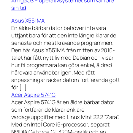
AmigaOS – operativsystemet som var före
sin tid
Asus X551MA
En äldre bärbar dator behöver inte vara
uttjänt bara för att den inte längre klarar de
senaste och mest krävande programmen.
Den här Asus X551MA från mitten av 2010-
talet har fått nytt liv med Debian och visar
hur fri programvara kan göra enkel, åldrad
hårdvara användbar igen. Med rätt
anpassningar räcker datorn fortfarande gott
för […]
Acer Aspire 5741G
Acer Aspire 5741G är en äldre bärbar dator
som fortfarande klarar enklare
vardagsuppgifter med Linux Mint 22.2 ”Zara”.
Med en Intel Core i5-processor, separat
NVIDIA GeForce GT 320M-grafik och en