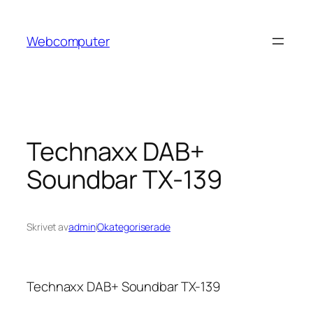
Hoppa
till
Webcomputer
innehåll
Technaxx DAB+
Soundbar TX-139
Skrivet av
admin
i
Okategoriserade
Technaxx DAB+ Soundbar TX-139