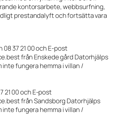
farande kontorsarbete, webbsurfning,
ligt prestandalyft och fortsätta vara
 08 37 21 00 och E-post
ice.best från Enskede gård Datorhjälps
 inte fungera hemma i villan /
7 21 00 och E-post
ice.best från Sandsborg Datorhjälps
 inte fungera hemma i villan /