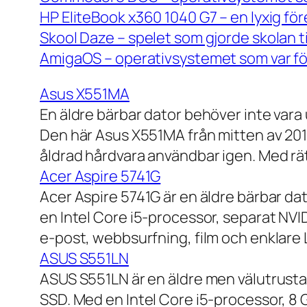
HP EliteBook x360 1040 G7 – en lyxig fö
Skool Daze – spelet som gjorde skolan ti
AmigaOS – operativsystemet som var för
Asus X551MA
En äldre bärbar dator behöver inte vara
Den här Asus X551MA från mitten av 2010-
åldrad hårdvara användbar igen. Med rät
Acer Aspire 5741G
Acer Aspire 5741G är en äldre bärbar da
en Intel Core i5-processor, separat NV
e-post, webbsurfning, film och enklare
ASUS S551LN
ASUS S551LN är en äldre men välutrustad
SSD. Med en Intel Core i5-processor, 8