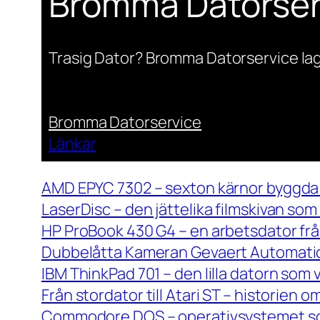
Bromma Datorser
Trasig Dator? Bromma Datorservice lag
Bromma Datorservice
Länkar
AMD EPYC 7302 – sexton kärnor byggda 
LaserDisc – den jättelika filmskivan so
HP ProBook 430 G4 – en arbetsdator frå
Dubbelåtta Kameran Gevaert Automatic 
IBM ThinkPad 701 – den lilla datorn som 
Från stordator till Atari ST – historien
Commodore DOS – operativsystemet so