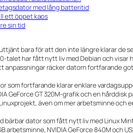
retagsdator med lång batteritid
ll ett öppet kaos
e sin tid
 uttjänt bara för att den inte längre klarar 
talet har fått nytt liv med Debian och visar h
t anpassningar räcker datorn fortfarande gott
tor som fortfarande klarar enklare vardagsuppg
IDIA GeForce GT 320M-grafik och en hårddisk p
 Linuxprojekt, även om mer arbetsminne och en
 bärbar dator som fått nytt liv med Linux Min
 GB arbetsminne, NVIDIA GeForce 840M och USB