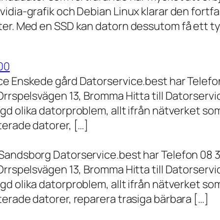
vidia-grafik och Debian Linux klarar den fort
er. Med en SSD kan datorn dessutom få ett tyd
00
ce Enskede gård Datorservice.best har Telefon
Orrspelsvägen 13, Bromma Hitta till Datorserv
d olika datorproblem, allt ifrån nätverket som
terade datorer, […]
Sandsborg Datorservice.best har Telefon 08 3
Orrspelsvägen 13, Bromma Hitta till Datorserv
d olika datorproblem, allt ifrån nätverket som
erade datorer, reparera trasiga bärbara […]