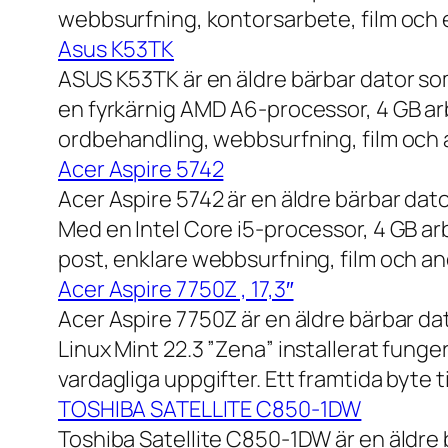
webbsurfning, kontorsarbete, film och e
Asus K53TK
ASUS K53TK är en äldre bärbar dator so
en fyrkärnig AMD A6-processor, 4 GB ar
ordbehandling, webbsurfning, film och a
Acer Aspire 5742
Acer Aspire 5742 är en äldre bärbar dato
Med en Intel Core i5-processor, 4 GB a
post, enklare webbsurfning, film och and
Acer Aspire 7750Z , 17,3″
Acer Aspire 7750Z är en äldre bärbar d
Linux Mint 22.3 ”Zena” installerat fung
vardagliga uppgifter. Ett framtida byte
TOSHIBA SATELLITE C850-1DW
Toshiba Satellite C850-1DW är en äldre 