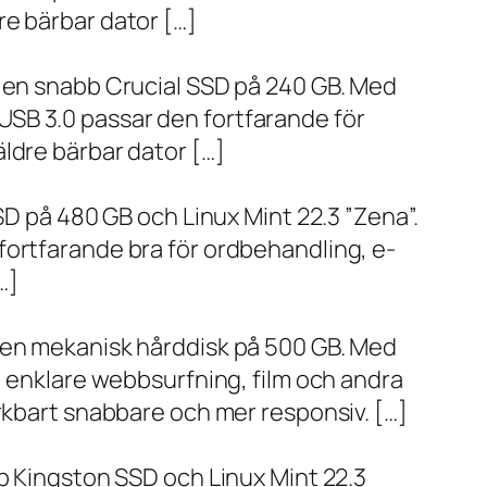
re bärbar dator […]
h en snabb Crucial SSD på 240 GB. Med
SB 3.0 passar den fortfarande för
ldre bärbar dator […]
SD på 480 GB och Linux Mint 22.3 ”Zena”.
fortfarande bra för ordbehandling, e-
…]
h en mekanisk hårddisk på 500 GB. Med
, enklare webbsurfning, film och andra
ärkbart snabbare och mer responsiv. […]
bb Kingston SSD och Linux Mint 22.3