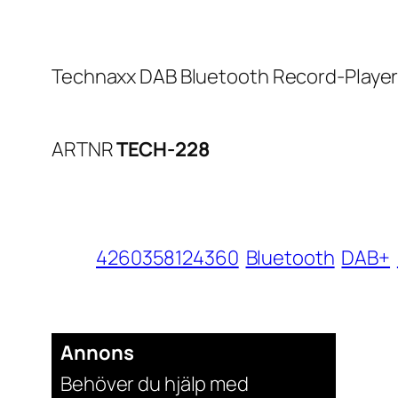
Technaxx DAB Bluetooth Record-Player
ARTNR
TECH-228
4260358124360
Bluetooth
DAB+
Annons
Behöver du hjälp med