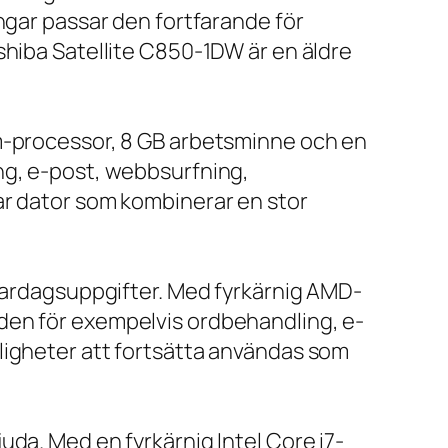
ngar passar den fortfarande för
shiba Satellite C850-1DW är en äldre
um-processor, 8 GB arbetsminne och en
ng, e-post, webbsurfning,
ar dator som kombinerar en stor
 vardagsuppgifter. Med fyrkärnig AMD-
den för exempelvis ordbehandling, e-
ligheter att fortsätta användas som
da. Med en fyrkärnig Intel Core i7-