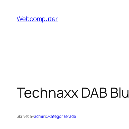
Hoppa
till
Webcomputer
innehåll
Technaxx DAB Blu
Skrivet av
admin
i
Okategoriserade