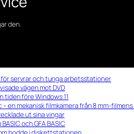
vice
ar den.
för servrar och tunga arbetsstationer
m visade vägen mot DVD
n tiden före Windows 11
– en mekanisk filmkamera från 8 mm-filmens 
vecklade ut sina vingar
 om BASIC och GFA BASIC
m bodde i diskettstationen