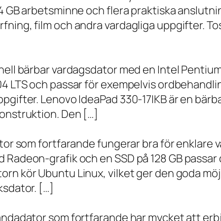
 4 GB arbetsminne och flera praktiska anslutni
ning, film och andra vardagliga uppgifter. To
onell bärbar vardagsdator med en Intel Penti
.04 LTS och passar för exempelvis ordbehandli
ppgifter. Lenovo IdeaPad 330-17IKB är en bärb
onstruktion. Den […]
ator som fortfarande fungerar bra för enklare
d Radeon-grafik och en SSD på 128 GB passar 
orn kör Ubuntu Linux, vilket ger den goda möj
ksdator. […]
andadator som fortfarande har mycket att erbju