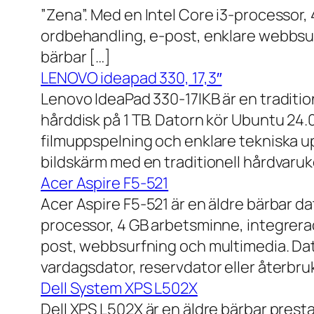
”Zena”. Med en Intel Core i3-processor,
ordbehandling, e-post, enklare webbsurf
bärbar […]
LENOVO ideapad 330, 17,3″
Lenovo IdeaPad 330-17IKB är en traditi
hårddisk på 1 TB. Datorn kör Ubuntu 24
filmuppspelning och enklare tekniska u
bildskärm med en traditionell hårdvaruk
Acer Aspire F5-521
Acer Aspire F5-521 är en äldre bärbar d
processor, 4 GB arbetsminne, integrera
post, webbsurfning och multimedia. Dat
vardagsdator, reservdator eller återbru
Dell System XPS L502X
Dell XPS L502X är en äldre bärbar prest