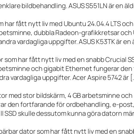
nklare bildbehandling. ASUS S551LN är en äld
m har fått nytt liv med Ubuntu 24.04.4 LTS oc
betsminne, dubbla Radeon-grafikkretsar och U
ndra vardagliga uppgifter. ASUS K53TK är en ä
r som har fått nytt liv med en snabb Crucial S
rbetsminne och gigabit Ethernet fungerar den 
ra vardagliga uppgifter. Acer Aspire 5742 är [
ator med stor bildskärm, 4 GB arbetsminne oc
erar den fortfarande för ordbehandling, e-post
 till SSD skulle dessutom kunna göra datorn m
bärbar dator som har fått nytt liv med en sna