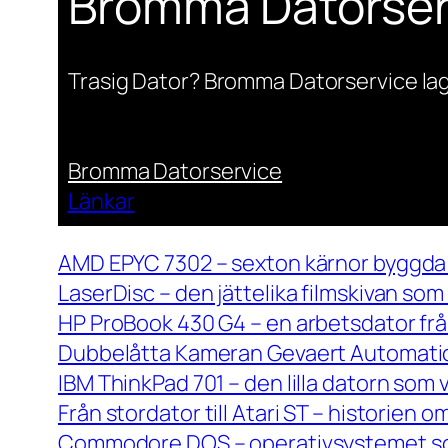
Bromma Datorser
Trasig Dator? Bromma Datorservice lag
Bromma Datorservice
Länkar
AMD EPYC 7302 – sexton kärnor byggda 
LaserDisc – den jättelika filmskivan so
HP ProBook 430 G4 – en arbetsdator frå
Dubbelåtta Kameran Gevaert Automatic 
IBM ThinkPad 701 – den lilla datorn som 
Från stordator till Atari ST – historien
Commodore DOS – operativsystemet so