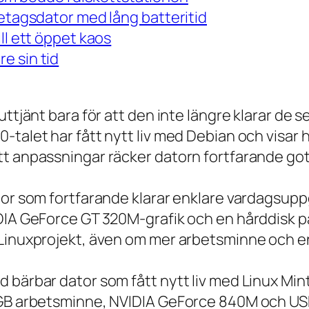
retagsdator med lång batteritid
ll ett öppet kaos
e sin tid
 uttjänt bara för att den inte längre klarar 
talet har fått nytt liv med Debian och visar h
t anpassningar räcker datorn fortfarande gott
tor som fortfarande klarar enklare vardagsuppg
IDIA GeForce GT 320M-grafik och en hårddisk p
 Linuxprojekt, även om mer arbetsminne och en
 bärbar dator som fått nytt liv med Linux Min
 GB arbetsminne, NVIDIA GeForce 840M och USB