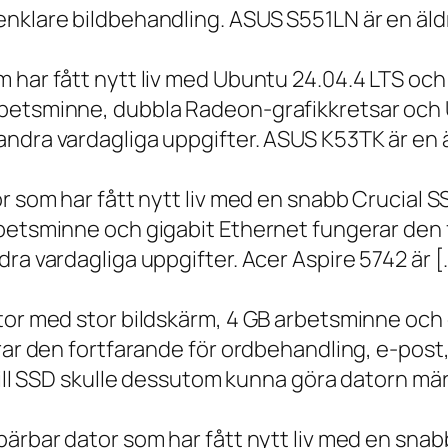
nklare bildbehandling. ASUS S551LN är en äld
m har fått nytt liv med Ubuntu 24.04.4 LTS oc
betsminne, dubbla Radeon-grafikkretsar och U
ndra vardagliga uppgifter. ASUS K53TK är en ä
r som har fått nytt liv med en snabb Crucial S
rbetsminne och gigabit Ethernet fungerar den 
ra vardagliga uppgifter. Acer Aspire 5742 är [
ator med stor bildskärm, 4 GB arbetsminne oc
erar den fortfarande för ordbehandling, e-post
 till SSD skulle dessutom kunna göra datorn m
bärbar dator som har fått nytt liv med en sna