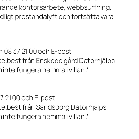
farande kontorsarbete, webbsurfning,
ligt prestandalyft och fortsätta vara
 08 37 21 00 och E-post
ice.best från Enskede gård Datorhjälps
 inte fungera hemma i villan /
7 21 00 och E-post
ice.best från Sandsborg Datorhjälps
 inte fungera hemma i villan /