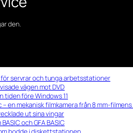
vice
ar den.
för servrar och tunga arbetsstationer
m visade vägen mot DVD
n tiden före Windows 11
– en mekanisk filmkamera från 8 mm-filmens 
vecklade ut sina vingar
 om BASIC och GFA BASIC
m bodde i diskettstationen