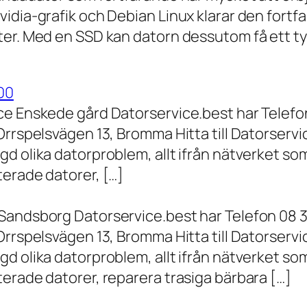
vidia-grafik och Debian Linux klarar den fort
er. Med en SSD kan datorn dessutom få ett tyd
00
ce Enskede gård Datorservice.best har Telefon
Orrspelsvägen 13, Bromma Hitta till Datorserv
d olika datorproblem, allt ifrån nätverket som
terade datorer, […]
Sandsborg Datorservice.best har Telefon 08 3
Orrspelsvägen 13, Bromma Hitta till Datorserv
d olika datorproblem, allt ifrån nätverket som
erade datorer, reparera trasiga bärbara […]