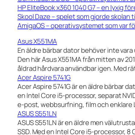
HP EliteBook x360 1040 G7 – en lyxig fö
Skool Daze – spelet som gjorde skolan ti
AmigaOS – operativsystemet som var för
Asus X551MA
En äldre bärbar dator behöver inte vara
Den här Asus X551MA från mitten av 2010-
åldrad hårdvara användbar igen. Med rät
Acer Aspire 5741G
Acer Aspire 5741G är en äldre bärbar da
en Intel Core i5-processor, separat NV
e-post, webbsurfning, film och enklare
ASUS S551LN
ASUS S551LN är en äldre men välutrustad
SSD. Med en Intel Core i5-processor, 8