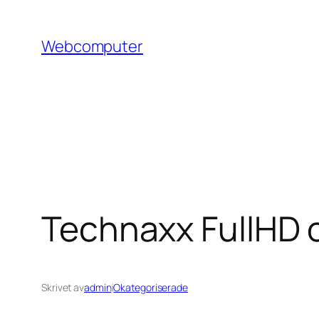
Hoppa
till
Webcomputer
innehåll
Technaxx FullHD 
Skrivet av
admin
i
Okategoriserade