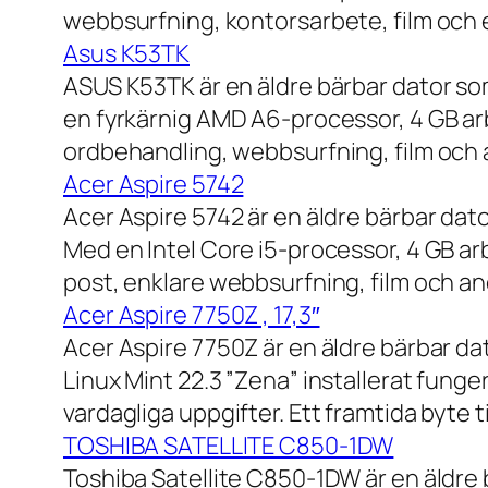
webbsurfning, kontorsarbete, film och e
Asus K53TK
ASUS K53TK är en äldre bärbar dator so
en fyrkärnig AMD A6-processor, 4 GB ar
ordbehandling, webbsurfning, film och a
Acer Aspire 5742
Acer Aspire 5742 är en äldre bärbar dato
Med en Intel Core i5-processor, 4 GB a
post, enklare webbsurfning, film och and
Acer Aspire 7750Z , 17,3″
Acer Aspire 7750Z är en äldre bärbar d
Linux Mint 22.3 ”Zena” installerat fung
vardagliga uppgifter. Ett framtida byte
TOSHIBA SATELLITE C850-1DW
Toshiba Satellite C850-1DW är en äldre 