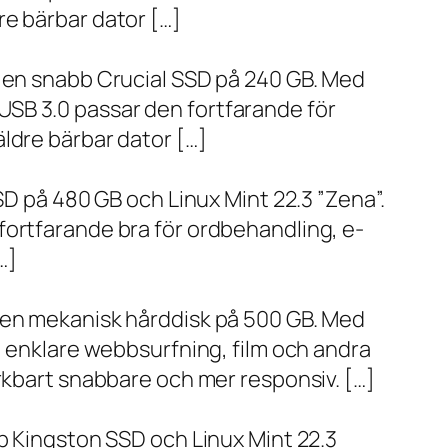
re bärbar dator […]
h en snabb Crucial SSD på 240 GB. Med
SB 3.0 passar den fortfarande för
ldre bärbar dator […]
SD på 480 GB och Linux Mint 22.3 ”Zena”.
fortfarande bra för ordbehandling, e-
…]
h en mekanisk hårddisk på 500 GB. Med
, enklare webbsurfning, film och andra
ärkbart snabbare och mer responsiv. […]
bb Kingston SSD och Linux Mint 22.3