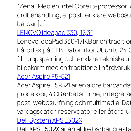
”Zena”. Med en Intel Core i3-processor,
ordbehandling, e-post, enklare webbsurf
bärbar […]
LENOVO ideapad 330, 17,3″
Lenovo IdeaPad 330-17IKB är en traditi
hårddisk på 1 TB. Datorn kör Ubuntu 24
filmuppspelning och enklare tekniska u
bildskärm med en traditionell hårdvaruk
Acer Aspire F5-521
Acer Aspire F5-521 är en äldre bärbar d
processor, 4 GB arbetsminne, integrera
post, webbsurfning och multimedia. Dat
vardagsdator, reservdator eller återbru
Dell System XPS L502X
Dell XPS L502X är en äldre bärbar prest