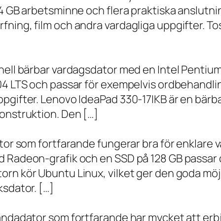
 4 GB arbetsminne och flera praktiska anslutni
ning, film och andra vardagliga uppgifter. To
onell bärbar vardagsdator med en Intel Penti
.04 LTS och passar för exempelvis ordbehandli
ppgifter. Lenovo IdeaPad 330-17IKB är en bärb
onstruktion. Den […]
ator som fortfarande fungerar bra för enklare
d Radeon-grafik och en SSD på 128 GB passar 
orn kör Ubuntu Linux, vilket ger den goda möj
ksdator. […]
andadator som fortfarande har mycket att erbju