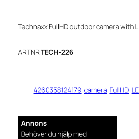
Technaxx FullHD outdoor camera with L
ARTNR
TECH-226
4260358124179
camera
FullHD
L
Annons
Behöver du hjälp med