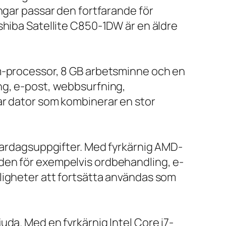
ngar passar den fortfarande för
shiba Satellite C850-1DW är en äldre
um-processor, 8 GB arbetsminne och en
ng, e-post, webbsurfning,
ar dator som kombinerar en stor
 vardagsuppgifter. Med fyrkärnig AMD-
den för exempelvis ordbehandling, e-
ligheter att fortsätta användas som
da. Med en fyrkärnig Intel Core i7-