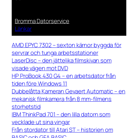
Bromma Datorservice
Länkar
AMD EPYC 7302 – sexton kärnor byggda för
servrar och tunga arbetsstationer
LaserDisc – den jättelika filmskivan som
visade vägen mot DVD
HP ProBook 430 G4 – en arbetsdator från
tiden före Windows 11
Dubbelåtta Kameran Gevaert Automatic – en
mekanisk filmkamera från 8 mm-filmens
storhetstid
IBM ThinkPad 701 – den lilla datorn som
vecklade ut sina vingar
Från stordator till Atari ST – historien om
BASIC och GFA BASIC