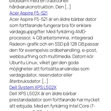
bildskärm med en traditionell
hårdvarukonstruktion. Den […]
Acer Aspire F5-521
Acer Aspire F5-521 är en äldre bärbar dator
som fortfarande fungerar bra för enklare
vardagsuppgifter. Med fyrkärnig AMD-
processor, 4 GB arbetsminne, integrerad
Radeon-grafik och en SSD på 128 GB passar
den för exempelvis ordbehandling, e-post,
webbsurfning och multimedia. Datorn kör
Ubuntu Linux, vilket ger den goda
möjligheter att fortsätta användas som
vardagsdator, reservdator eller
återbruksdator. […]
Dell System XPS L502X
Dell XPS L502X är en äldre bärbar
prestandadator som fortfarande har mycket
att erbjuda. Med en fyrkärnig Intel Core i7-