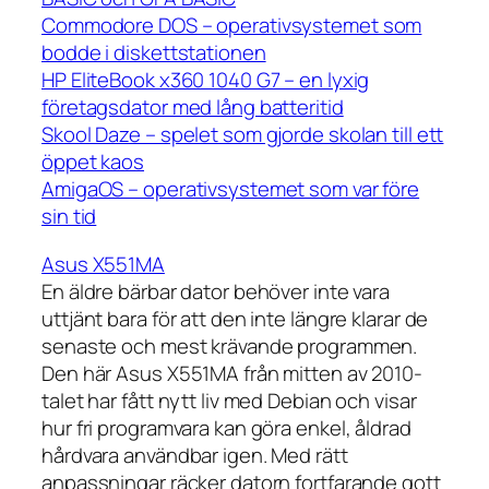
Commodore DOS – operativsystemet som
bodde i diskettstationen
HP EliteBook x360 1040 G7 – en lyxig
företagsdator med lång batteritid
Skool Daze – spelet som gjorde skolan till ett
öppet kaos
AmigaOS – operativsystemet som var före
sin tid
Asus X551MA
En äldre bärbar dator behöver inte vara
uttjänt bara för att den inte längre klarar de
senaste och mest krävande programmen.
Den här Asus X551MA från mitten av 2010-
talet har fått nytt liv med Debian och visar
hur fri programvara kan göra enkel, åldrad
hårdvara användbar igen. Med rätt
anpassningar räcker datorn fortfarande gott