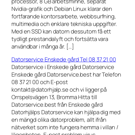
processor, 8 GB arbetsminne, separat
Nvidia-grafik och Debian Linux klarar den
fortfarande kontorsarbete, webbsurfning,
multimedia och enklare tekniska uppgifter.
Med en SSD kan datorn dessutom få ett
tydligt prestandalyft och fortsätta vara
användbar i många år. […]
Datorservice Enskede gård Tel 08 37 21 00
Datorservice i Enskede gård Datorservice
Enskede gård Datorservice.best har Telefon
08 37 21 00 och E-post
kontakt@datorhjalp.se och vi ligger på
Orrspelsvägen 13, Bromma Hitta till
Datorservice.best från Enskede gård
Datorhjälps Datorservice kan hjälpa dig med
en mängd olika datorproblem, allt ifrån
nätverket som inte fungera hemma i villan /
lägenheten, E-post problem,virus