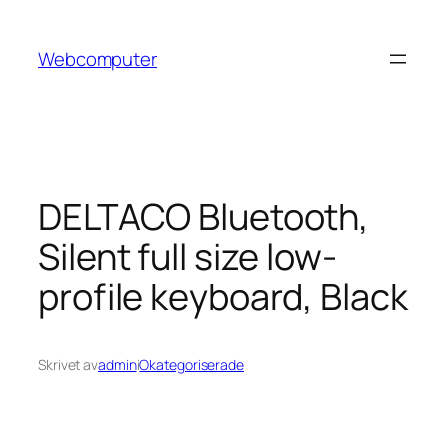
Hoppa
till
Webcomputer
innehåll
DELTACO Bluetooth,
Silent full size low-
profile keyboard, Black
Skrivet av
admin
i
Okategoriserade