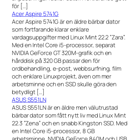
för […]
Acer Aspire 5741G
Acer Aspire 5741G är en äldre bärbar dator
som fortfarande klarar enklare
vardagsuppgifter med Linux Mint 22.2 ”Zara”.
Med en Intel Core i5-processor, separat
NVIDIA GeForce GT 320M-grafik och en
hårddisk på 320 GB passar den för
ordbehandling, e-post, webbsurfning, film
och enklare Linuxprojekt, även om mer
arbetsminne och en SSD skulle göra den
betydligt […]
ASUS S551LN
ASUS S551LN är en äldre men välutrustad
bärbar dator som fått nytt liv med Linux Mint
22.3 ”Zena” och en snabb Kingston SSD. Med
en Intel Core i5-processor, 8 GB
arbetsminne, NVIDIA GeForce 840M och USB