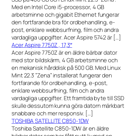
Med en Intel Core i5-processor, 4 GB
arbetsminne och gigabit Ethernet fungerar
den fortfarande bra för ordbehandling, e-
post, enklare webbsurfning, film och andra
vardagliga uppgifter. Acer Aspire 5742 är […]
Acer Aspire 7750Z , 17,3″
Acer Aspire 7750Z är en äldre bärbar dator
med stor bildskärm, 4 GB arbetsminne och
en mekanisk hårddisk på 500 GB. Med Linux
Mint 22.3 ”Zena” installerat fungerar den
fortfarande för ordbehandling, e-post,
enklare webbsurfning, film och andra
vardagliga uppgifter. Ett framtida byte till SSD
skulle dessutom kunna göra datorn märkbart
snabbare och mer responsiv. […]
TOSHIBA SATELLITE C850-1DW
Toshiba Satellite C850-1DW är en äldre
bärbar dator som har fått nytt liv med en