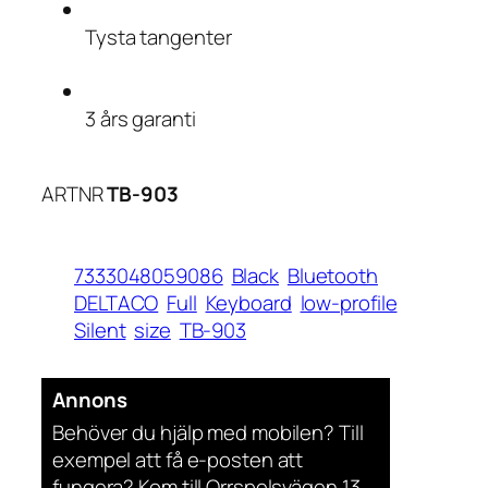
Tysta tangenter
3 års garanti
ARTNR
TB-903
7333048059086
Black
Bluetooth
DELTACO
Full
Keyboard
low-profile
Silent
size
TB-903
Annons
Behöver du hjälp med mobilen? Till
exempel att få e-posten att
fungera? Kom till Orrspelsvägen 13,