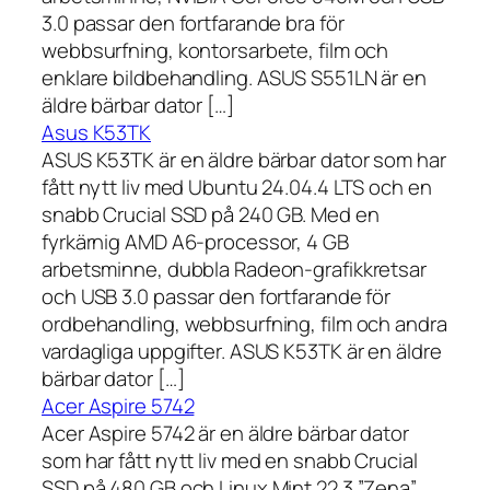
3.0 passar den fortfarande bra för
webbsurfning, kontorsarbete, film och
enklare bildbehandling. ASUS S551LN är en
äldre bärbar dator […]
Asus K53TK
ASUS K53TK är en äldre bärbar dator som har
fått nytt liv med Ubuntu 24.04.4 LTS och en
snabb Crucial SSD på 240 GB. Med en
fyrkärnig AMD A6-processor, 4 GB
arbetsminne, dubbla Radeon-grafikkretsar
och USB 3.0 passar den fortfarande för
ordbehandling, webbsurfning, film och andra
vardagliga uppgifter. ASUS K53TK är en äldre
bärbar dator […]
Acer Aspire 5742
Acer Aspire 5742 är en äldre bärbar dator
som har fått nytt liv med en snabb Crucial
SSD på 480 GB och Linux Mint 22.3 ”Zena”.