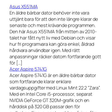
Asus X551MA
En äldre bärbar dator behöver inte vara
uttjänt bara för att den inte längre klarar de
senaste och mest krävande programmen.
Den här Asus X551MA från mitten av 2010-
talet har fått nytt liv med Debian och visar
hur fri programvara kan göra enkel, åldrad
hårdvara användbar igen. Med rätt
anpassningar räcker datorn fortfarande gott
för […]
Acer Aspire 5741G
Acer Aspire 5741G är en äldre bärbar dator
som fortfarande klarar enklare
vardagsuppgifter med Linux Mint 22.2 ”Zara”.
Med en Intel Core i5-processor, separat
NVIDIA GeForce GT 320M-grafik och en
hårddisk på 320 GB passar den för