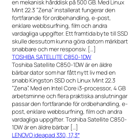
en mekanisk hårddisk på 500 GB. Med Linux
Mint 22.3 ”Zena” installerat fungerar den
fortfarande för ordbehandling, e-post,
enklare webbsurfning, film och andra
vardagliga uppgifter. Ett framtida byte till SSD
skulle dessutom kunna göra datorn märkbart
snabbare och mer responsiv. […]
TOSHIBA SATELLITE C850-1DW
Toshiba Satellite C850-1DW är en äldre
bärbar dator som har fått nytt liv med en
snabb Kingston SSD och Linux Mint 22.3
”Zena”. Med en Intel Core i3-processor, 4 GB
arbetsminne och flera praktiska anslutningar
passar den fortfarande för ordbehandling, e-
post, enklare webbsurfning, film och andra
vardagliga uppgifter. Toshiba Satellite C850-
1DW är en äldre bärbar […]
LENOVO ideapad 330, 17,3″