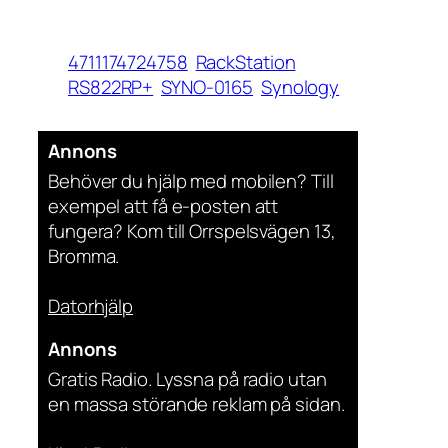
4711174724758
RackStation
RS822RP+
SYNO-0165
Synology
Annons
Behöver du hjälp med mobilen? Till
exempel att få e-posten att
fungera? Kom till Orrspelsvägen 13,
Bromma.
Datorhjälp
Annons
Gratis Radio. Lyssna på radio utan
en massa störande reklam på sidan.