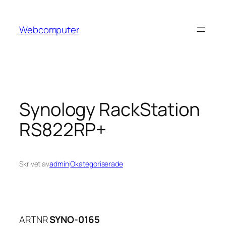
Hoppa
till
Webcomputer
innehåll
Synology RackStation
RS822RP+
Skrivet av
admin
i
Okategoriserade
ARTNR
SYNO-0165