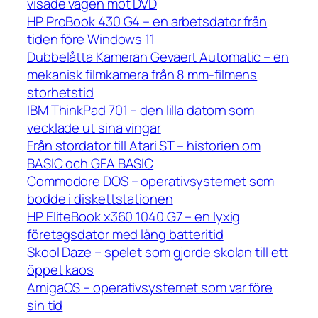
visade vägen mot DVD
HP ProBook 430 G4 – en arbetsdator från
tiden före Windows 11
Dubbelåtta Kameran Gevaert Automatic – en
mekanisk filmkamera från 8 mm-filmens
storhetstid
IBM ThinkPad 701 – den lilla datorn som
vecklade ut sina vingar
Från stordator till Atari ST – historien om
BASIC och GFA BASIC
Commodore DOS – operativsystemet som
bodde i diskettstationen
HP EliteBook x360 1040 G7 – en lyxig
företagsdator med lång batteritid
Skool Daze – spelet som gjorde skolan till ett
öppet kaos
AmigaOS – operativsystemet som var före
sin tid