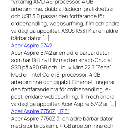
fyrkärnig AMD A6-processor, 4 GB
arbetsminne, dubbla Radeon-grafikkretsar
och USB 3.0 passar den fortfarande för
ordbehandling, webbsurfning, film och andra
vardagliga uppgifter. ASUS K53TK är en äldre
bärbar dator […]
Acer Aspire 5742
Acer Aspire 5742 är en äldre bärbar dator
som har fått nytt liv med en snabb Crucial
SSD på 480 GB och Linux Mint 22.3 ”Zena”.
Med en Intel Core i5-processor, 4 GB
arbetsminne och gigabit Ethernet fungerar
den fortfarande bra för ordbehandling, e-
post, enklare webbsurfning, film och andra
vardagliga uppgifter. Acer Aspire 5742 är […]
Acer Aspire 7750Z , 17,3″
Acer Aspire 7750Z är en äldre bärbar dator
med stor bildskärm, 4 GB arbetsminne och