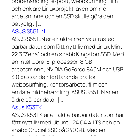
ordbehandling, e-post, webbsurfning, film
och enklare Linuxprojekt, även om mer
arbetsminne och en SSD skulle göra den
betydligt […]
ASUS S551LN
ASUS S551LN är en äldre men välutrustad
bärbar dator som fått nytt liv med Linux Mint
22.3 ”Zena” och en snabb Kingston SSD. Med
en Intel Core i5-processor, 8 GB
arbetsminne, NVIDIA GeForce 840M och USB
3.0 passar den fortfarande bra för
webbsurfning, kontorsarbete, film och
enklare bildbehandling. ASUS S551LN är en
äldre bärbar dator […]
Asus K53TK
ASUS K53TK är en äldre bärbar dator som har
fått nytt liv med Ubuntu 24.04.4 LTS och en
snabb Crucial SSD på 240 GB. Med en