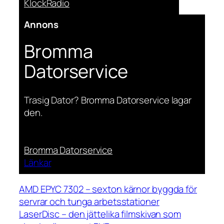
KlockRadio
Annons
Bromma
Datorservice
Trasig Dator? Bromma Datorservice lagar
den.
Bromma Datorservice
Länkar
AMD EPYC 7302 – sexton kärnor byggda för
servrar och tunga arbetsstationer
LaserDisc – den jättelika filmskivan som