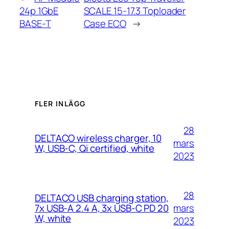
24p 1GbE
SCALE 15-17.3 Toploader
BASE-T
Case ECO
→
FLER INLÄGG
28
DELTACO wireless charger, 10
mars
W, USB-C, Qi certified, white
2023
28
DELTACO USB charging station,
mars
7x USB-A 2.4 A, 3x USB-C PD 20
W, white
2023