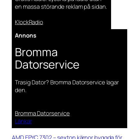
en massa störande reklam på sidan.
KlockRadio
Annons
Bromma
Datorservice
Trasig Dator? Bromma Datorservice lagar
den.
Bromma Datorservice
Länkar
AMD EPYC 7302 – sexton kärnor byggda för