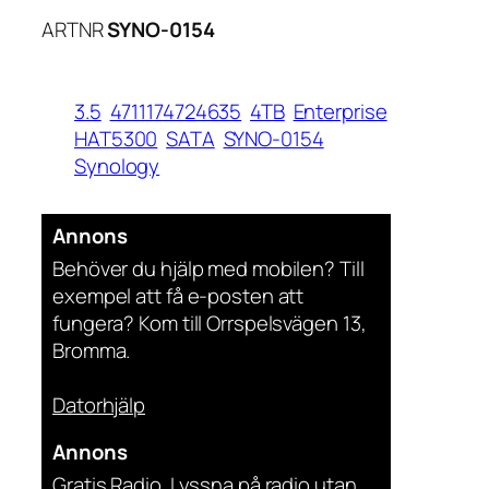
ARTNR
SYNO-0154
3.5
4711174724635
4TB
Enterprise
HAT5300
SATA
SYNO-0154
Synology
Annons
Behöver du hjälp med mobilen? Till
exempel att få e-posten att
fungera? Kom till Orrspelsvägen 13,
Bromma.
Datorhjälp
Annons
Gratis Radio. Lyssna på radio utan