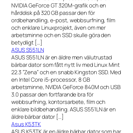
NVIDIA GeForce GT 320M-grafik och en
hårddisk på 320 GB passar den för
ordbehandling, e-post, webbsurfning, film
och enklare Linuxprojekt, även om mer
arbetsminne och en SSD skulle göra den
betydligt […]
ASUS S551LN
ASUS S551LN är en äldre men välutrustad
bärbar dator som fått nytt liv med Linux Mint
22.3 ”Zena” och en snabb Kingston SSD. Med
en Intel Core i5-processor, 8 GB
arbetsminne, NVIDIA GeForce 840M och USB
3.0 passar den fortfarande bra för
webbsurfning, kontorsarbete, film och
enklare bildbehandling. ASUS S551LN är en
äldre bärbar dator […]
Asus K53TK
ASUS K53TK är en äldre bärbar dator som har