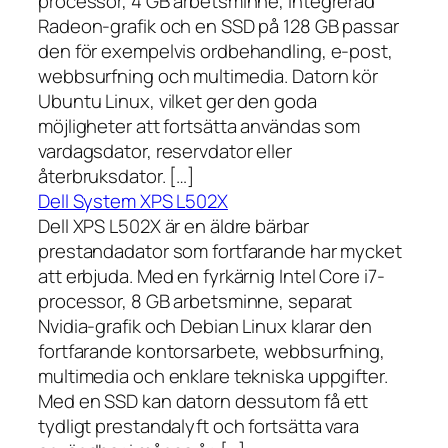
processor, 4 GB arbetsminne, integrerad
Radeon-grafik och en SSD på 128 GB passar
den för exempelvis ordbehandling, e-post,
webbsurfning och multimedia. Datorn kör
Ubuntu Linux, vilket ger den goda
möjligheter att fortsätta användas som
vardagsdator, reservdator eller
återbruksdator. […]
Dell System XPS L502X
Dell XPS L502X är en äldre bärbar
prestandadator som fortfarande har mycket
att erbjuda. Med en fyrkärnig Intel Core i7-
processor, 8 GB arbetsminne, separat
Nvidia-grafik och Debian Linux klarar den
fortfarande kontorsarbete, webbsurfning,
multimedia och enklare tekniska uppgifter.
Med en SSD kan datorn dessutom få ett
tydligt prestandalyft och fortsätta vara