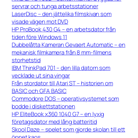
servrar och tunga arbetsstationer
LaserDisc – den jättelika filmskivan som
visade vägen mot DVD
HP ProBook 430 G4 – en arbetsdator från
tiden före Windows 11
Dubbelåtta Kameran Gevaert Automatic – en
mekanisk filmkamera från 8 mm-filmens
storhetstid
IBM ThinkPad 701 – den lilla datorn som
vecklade ut sina vingar
Från stordator till Atari ST – historien om
BASIC och GFA BASIC
Commodore DOS – operativsystemet som
bodde i diskettstationen
HP EliteBook x360 1040 G7 – en lyxig
företagsdator med lång batteritid
Skool Daze – spelet som gjorde skolan till ett
öppet kaos