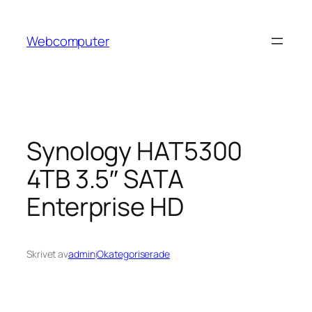
Hoppa
till
Webcomputer
innehåll
Synology HAT5300
4TB 3.5″ SATA
Enterprise HD
Skrivet av
admin
i
Okategoriserade