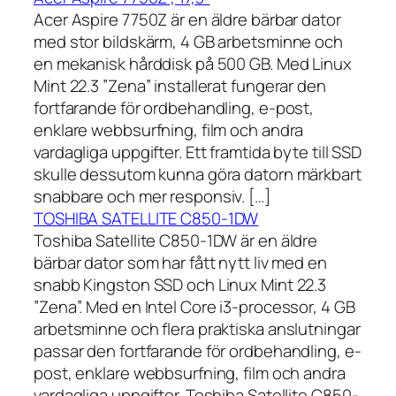
Acer Aspire 7750Z är en äldre bärbar dator
med stor bildskärm, 4 GB arbetsminne och
en mekanisk hårddisk på 500 GB. Med Linux
Mint 22.3 ”Zena” installerat fungerar den
fortfarande för ordbehandling, e-post,
enklare webbsurfning, film och andra
vardagliga uppgifter. Ett framtida byte till SSD
skulle dessutom kunna göra datorn märkbart
snabbare och mer responsiv. […]
TOSHIBA SATELLITE C850-1DW
Toshiba Satellite C850-1DW är en äldre
bärbar dator som har fått nytt liv med en
snabb Kingston SSD och Linux Mint 22.3
”Zena”. Med en Intel Core i3-processor, 4 GB
arbetsminne och flera praktiska anslutningar
passar den fortfarande för ordbehandling, e-
post, enklare webbsurfning, film och andra
vardagliga uppgifter. Toshiba Satellite C850-