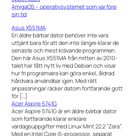
AmigaOS – operativsystemet som var före
sin tid
Asus X551MA
En äldre bärbar dator behöver inte vara
uttjänt bara för att den inte längre klarar de
senaste och mest krävande programmen.
Den här Asus X551MA från mitten av 2010-
talet har fått nytt liv med Debian och visar
hur fri programvara kan göra enkel, åldrad
hårdvara användbar igen. Med rätt
anpassningar räcker datorn fortfarande gott
för […]
Acer Aspire 5741G
Acer Aspire 5741G är en äldre bärbar dator
som fortfarande klarar enklare
vardagsuppgifter med Linux Mint 22.2 ”Zara”.
Med en Intel Core i5-processor, separat