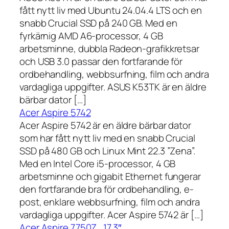
fått nytt liv med Ubuntu 24.04.4 LTS och en
snabb Crucial SSD på 240 GB. Med en
fyrkärnig AMD A6-processor, 4 GB
arbetsminne, dubbla Radeon-grafikkretsar
och USB 3.0 passar den fortfarande för
ordbehandling, webbsurfning, film och andra
vardagliga uppgifter. ASUS K53TK är en äldre
bärbar dator […]
Acer Aspire 5742
Acer Aspire 5742 är en äldre bärbar dator
som har fått nytt liv med en snabb Crucial
SSD på 480 GB och Linux Mint 22.3 ”Zena”.
Med en Intel Core i5-processor, 4 GB
arbetsminne och gigabit Ethernet fungerar
den fortfarande bra för ordbehandling, e-
post, enklare webbsurfning, film och andra
vardagliga uppgifter. Acer Aspire 5742 är […]
Acer Aspire 7750Z , 17,3″