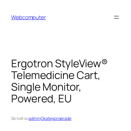
Hoppa
till
Webcomputer
innehåll
Ergotron StyleView®
Telemedicine Cart,
Single Monitor,
Powered, EU
Skrivet av
admin
i
Okategoriserade