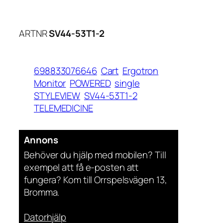
ARTNR
SV44-53T1-2
698833076646
Cart
Ergotron
Monitor
POWERED
single
STYLEVIEW
SV44-53T1-2
TELEMEDICINE
Annons
Behöver du hjälp med mobilen? Till
exempel att få e-posten att
fungera? Kom till Orrspelsvägen 13,
Bromma.
Datorhjälp