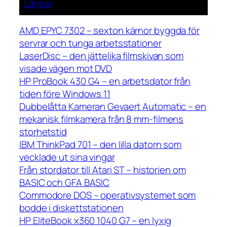
Länkar
AMD EPYC 7302 – sexton kärnor byggda för
servrar och tunga arbetsstationer
LaserDisc – den jättelika filmskivan som
visade vägen mot DVD
HP ProBook 430 G4 – en arbetsdator från
tiden före Windows 11
Dubbelåtta Kameran Gevaert Automatic – en
mekanisk filmkamera från 8 mm-filmens
storhetstid
IBM ThinkPad 701 – den lilla datorn som
vecklade ut sina vingar
Från stordator till Atari ST – historien om
BASIC och GFA BASIC
Commodore DOS – operativsystemet som
bodde i diskettstationen
HP EliteBook x360 1040 G7 – en lyxig