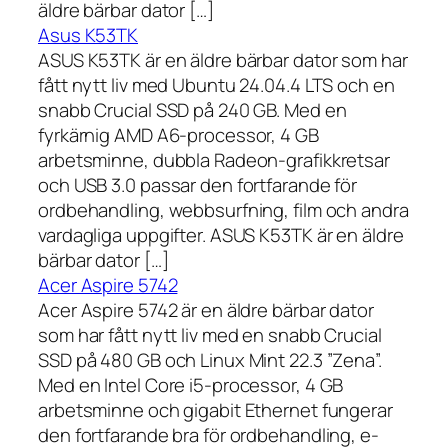
äldre bärbar dator […]
Asus K53TK
ASUS K53TK är en äldre bärbar dator som har
fått nytt liv med Ubuntu 24.04.4 LTS och en
snabb Crucial SSD på 240 GB. Med en
fyrkärnig AMD A6-processor, 4 GB
arbetsminne, dubbla Radeon-grafikkretsar
och USB 3.0 passar den fortfarande för
ordbehandling, webbsurfning, film och andra
vardagliga uppgifter. ASUS K53TK är en äldre
bärbar dator […]
Acer Aspire 5742
Acer Aspire 5742 är en äldre bärbar dator
som har fått nytt liv med en snabb Crucial
SSD på 480 GB och Linux Mint 22.3 ”Zena”.
Med en Intel Core i5-processor, 4 GB
arbetsminne och gigabit Ethernet fungerar
den fortfarande bra för ordbehandling, e-