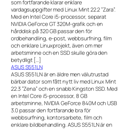
som fortfarande klarar enklare
vardagsuppgifter med Linux Mint 22.2 ”Zara”.
Med en Intel Core i5-processor, separat
NVIDIA GeForce GT 320M-grafik och en
hårddisk på 320 GB passar den för
ordbehandling, e-post, webbsurfning, film
och enklare Linuxprojekt, även om mer
arbetsminne och en SSD skulle göra den
betydligt […]
ASUS S551LN
ASUS S551LN är en äldre men välutrustad
bärbar dator som fått nytt liv med Linux Mint
22.3 ”Zena” och en snabb Kingston SSD. Med
en Intel Core i5-processor, 8 GB
arbetsminne, NVIDIA GeForce 840M och USB
3.0 passar den fortfarande bra för
webbsurfning, kontorsarbete, film och
enklare bildbehandling. ASUS S551LN är en