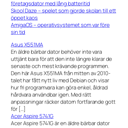
företagsdator med lång batteritid
Skool Daze – spelet som gjorde skolan till ett
öppet kaos
AmigaOS – operativsystemet som var före
sin tid
Asus X551MA
En äldre bärbar dator behöver inte vara
uttjänt bara för att den inte längre klarar de
senaste och mest krävande programmen.
Den här Asus X551MA från mitten av 2010-
talet har fått nytt liv med Debian och visar
hur fri programvara kan göra enkel, åldrad
hårdvara användbar igen. Med rätt
anpassningar räcker datorn fortfarande gott
för […]
Acer Aspire 5741G
Acer Aspire 5741G är en äldre bärbar dator