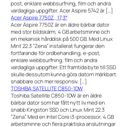
post, enklare webbsurfning, film och andra
vardagliga uppgifter. Acer Aspire 5742 är […]
Acer Aspire 7750Z , 17,3″
Acer Aspire 7750Z är en äldre bärbar dator
med stor bildskärm, 4 GB arbetsminne och
en mekanisk hårddisk på 500 GB. Med Linux
Mint 22.3 ”Zena” installerat fungerar den
fortfarande för ordbehandling, e-post,
enklare webbsurfning, film och andra
vardagliga uppgifter. Ett framtida byte till SSD
skulle dessutom kunna göra datorn märkbart
snabbare och mer responsiv. […]
TOSHIBA SATELLITE C850-1DW
Toshiba Satellite C850-1DW är en äldre
bärbar dator som har fått nytt liv med en
snabb Kingston SSD och Linux Mint 22.3
”Zena”. Med en Intel Core i3-processor, 4 GB
arbetsminne och flera praktiska anslutningar