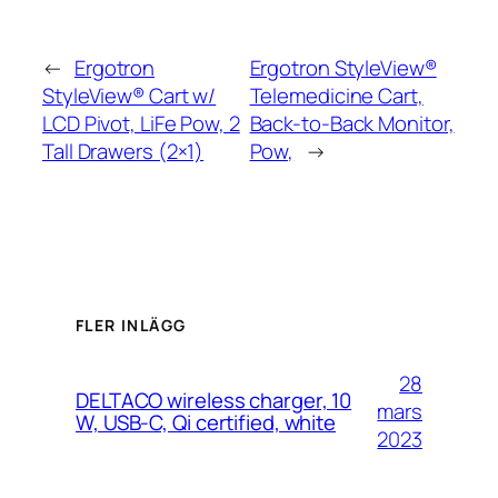
←
Ergotron
Ergotron StyleView®
StyleView® Cart w/
Telemedicine Cart,
LCD Pivot, LiFe Pow, 2
Back-to-Back Monitor,
Tall Drawers (2×1)
Pow,
→
FLER INLÄGG
28
DELTACO wireless charger, 10
mars
W, USB-C, Qi certified, white
2023