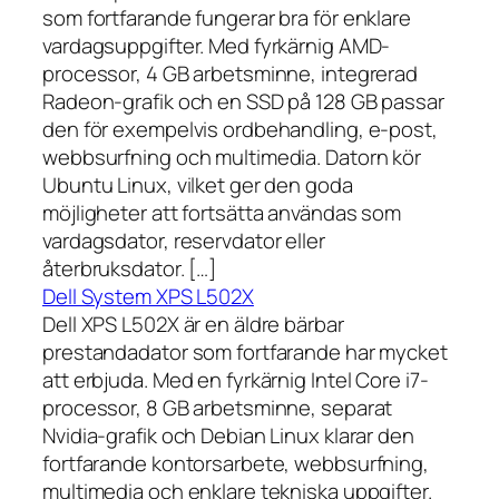
som fortfarande fungerar bra för enklare
vardagsuppgifter. Med fyrkärnig AMD-
processor, 4 GB arbetsminne, integrerad
Radeon-grafik och en SSD på 128 GB passar
den för exempelvis ordbehandling, e-post,
webbsurfning och multimedia. Datorn kör
Ubuntu Linux, vilket ger den goda
möjligheter att fortsätta användas som
vardagsdator, reservdator eller
återbruksdator. […]
Dell System XPS L502X
Dell XPS L502X är en äldre bärbar
prestandadator som fortfarande har mycket
att erbjuda. Med en fyrkärnig Intel Core i7-
processor, 8 GB arbetsminne, separat
Nvidia-grafik och Debian Linux klarar den
fortfarande kontorsarbete, webbsurfning,
multimedia och enklare tekniska uppgifter.