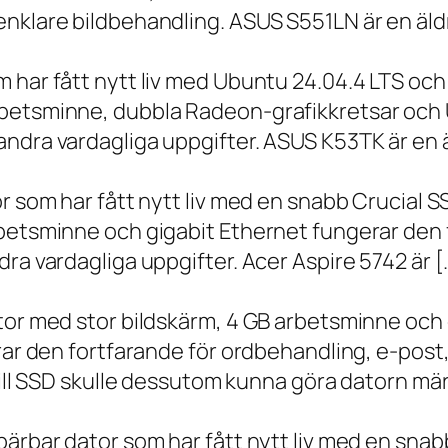
nklare bildbehandling. ASUS S551LN är en äld
m har fått nytt liv med Ubuntu 24.04.4 LTS oc
betsminne, dubbla Radeon-grafikkretsar och U
ndra vardagliga uppgifter. ASUS K53TK är en ä
r som har fått nytt liv med en snabb Crucial S
rbetsminne och gigabit Ethernet fungerar den 
ra vardagliga uppgifter. Acer Aspire 5742 är [
ator med stor bildskärm, 4 GB arbetsminne oc
erar den fortfarande för ordbehandling, e-post
 till SSD skulle dessutom kunna göra datorn m
bärbar dator som har fått nytt liv med en sna