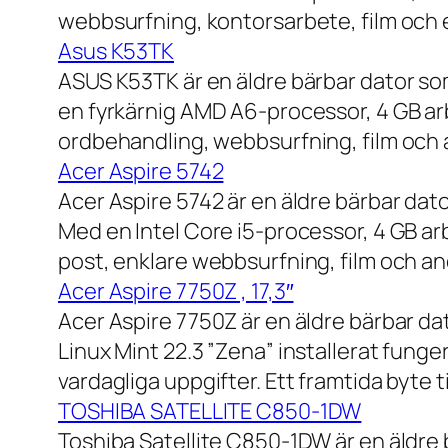
webbsurfning, kontorsarbete, film och e
Asus K53TK
ASUS K53TK är en äldre bärbar dator so
en fyrkärnig AMD A6-processor, 4 GB ar
ordbehandling, webbsurfning, film och a
Acer Aspire 5742
Acer Aspire 5742 är en äldre bärbar dato
Med en Intel Core i5-processor, 4 GB a
post, enklare webbsurfning, film och and
Acer Aspire 7750Z , 17,3″
Acer Aspire 7750Z är en äldre bärbar d
Linux Mint 22.3 ”Zena” installerat fung
vardagliga uppgifter. Ett framtida byte
TOSHIBA SATELLITE C850-1DW
Toshiba Satellite C850-1DW är en äldre 