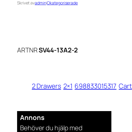
Skrivet av
admin
i
Okategoriserade
ARTNR
SV44-13A2-2
2 Drawers
2×1
698833015317
Cart
Annons
Behöver du hjälp med