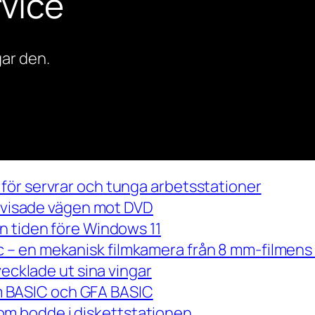
vice
ar den.
för servrar och tunga arbetsstationer
m visade vägen mot DVD
n tiden före Windows 11
– en mekanisk filmkamera från 8 mm-filmens 
vecklade ut sina vingar
 om BASIC och GFA BASIC
m bodde i diskettstationen