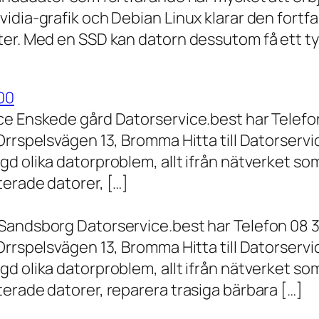
vidia-grafik och Debian Linux klarar den fort
er. Med en SSD kan datorn dessutom få ett tyd
00
ce Enskede gård Datorservice.best har Telefon
Orrspelsvägen 13, Bromma Hitta till Datorserv
d olika datorproblem, allt ifrån nätverket som
terade datorer, […]
Sandsborg Datorservice.best har Telefon 08 3
Orrspelsvägen 13, Bromma Hitta till Datorserv
d olika datorproblem, allt ifrån nätverket som
erade datorer, reparera trasiga bärbara […]