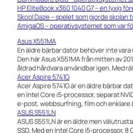
HP EliteBook x360 1040 G7 – en lyxig fö
Skool Daze – spelet som gjorde skolan ti
AmigaOS – operativsystemet som var för
Asus X551MA
En äldre bärbar dator behöver inte vara
Den här Asus X551MA från mitten av 2010-
åldrad hårdvara användbar igen. Med rät
Acer Aspire 5741G
Acer Aspire 5741G är en äldre bärbar da
en Intel Core i5-processor, separat NV
e-post, webbsurfning, film och enklare
ASUS S551LN
ASUS S551LN är en äldre men välutrustad
SSD. Med en Intel Core i5-processor, 8