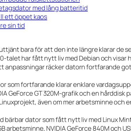
retagsdator med lång batteritid
ll ett öppet kaos
e sin tid
 uttjänt bara för att den inte längre klarar 
talet har fått nytt liv med Debian och visar h
t anpassningar räcker datorn fortfarande gott
tor som fortfarande klarar enklare vardagsuppg
IDIA GeForce GT 320M-grafik och en hårddisk p
 Linuxprojekt, även om mer arbetsminne och en
 bärbar dator som fått nytt liv med Linux Min
 GB arbetsminne, NVIDIA GeForce 840M och USB