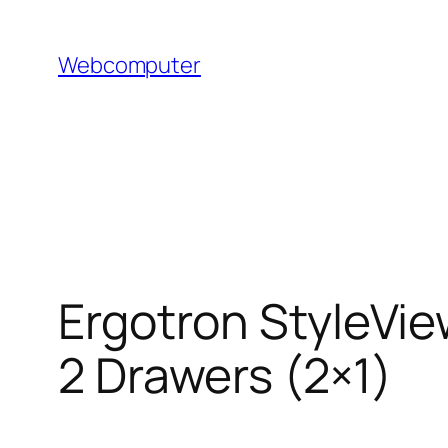
Hoppa
till
Webcomputer
innehåll
Ergotron StyleVie
2 Drawers (2×1)