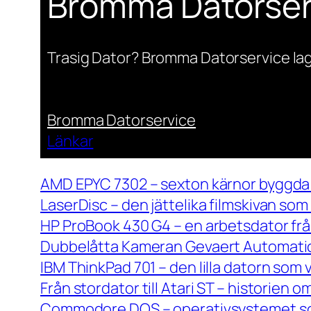
Bromma Datorser
Trasig Dator? Bromma Datorservice lag
Bromma Datorservice
Länkar
AMD EPYC 7302 – sexton kärnor byggda 
LaserDisc – den jättelika filmskivan so
HP ProBook 430 G4 – en arbetsdator frå
Dubbelåtta Kameran Gevaert Automatic 
IBM ThinkPad 701 – den lilla datorn som 
Från stordator till Atari ST – historien
Commodore DOS – operativsystemet so