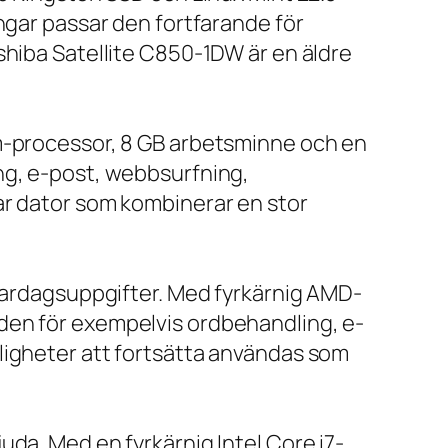
ngar passar den fortfarande för
shiba Satellite C850-1DW är en äldre
um-processor, 8 GB arbetsminne och en
ng, e-post, webbsurfning,
ar dator som kombinerar en stor
 vardagsuppgifter. Med fyrkärnig AMD-
den för exempelvis ordbehandling, e-
ligheter att fortsätta användas som
da. Med en fyrkärnig Intel Core i7-