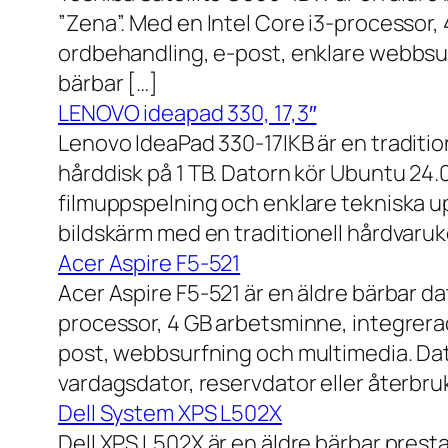
”Zena”. Med en Intel Core i3-processor,
ordbehandling, e-post, enklare webbsurf
bärbar […]
LENOVO ideapad 330, 17,3″
Lenovo IdeaPad 330-17IKB är en traditi
hårddisk på 1 TB. Datorn kör Ubuntu 24
filmuppspelning och enklare tekniska u
bildskärm med en traditionell hårdvaruk
Acer Aspire F5-521
Acer Aspire F5-521 är en äldre bärbar d
processor, 4 GB arbetsminne, integrera
post, webbsurfning och multimedia. Dat
vardagsdator, reservdator eller återbru
Dell System XPS L502X
Dell XPS L502X är en äldre bärbar prest