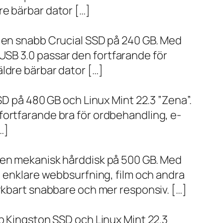
re bärbar dator […]
h en snabb Crucial SSD på 240 GB. Med
SB 3.0 passar den fortfarande för
ldre bärbar dator […]
SD på 480 GB och Linux Mint 22.3 ”Zena”.
fortfarande bra för ordbehandling, e-
…]
h en mekanisk hårddisk på 500 GB. Med
, enklare webbsurfning, film och andra
ärkbart snabbare och mer responsiv. […]
bb Kingston SSD och Linux Mint 22.3