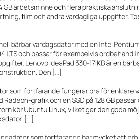
 4 GB arbetsminne och flera praktiska anslutni
ning, film och andra vardagliga uppgifter. To
onell bärbar vardagsdator med en Intel Penti
.04 LTS och passar för exempelvis ordbehandli
ppgifter. Lenovo IdeaPad 330-17IKB är en bärb
onstruktion. Den […]
ator som fortfarande fungerar bra för enklare
d Radeon-grafik och en SSD på 128 GB passar 
orn kör Ubuntu Linux, vilket ger den goda möj
ksdator. […]
andadator som fortfarande har mycket att erbju