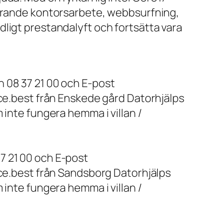
farande kontorsarbete, webbsurfning,
ligt prestandalyft och fortsätta vara
 08 37 21 00 och E-post
ice.best från Enskede gård Datorhjälps
 inte fungera hemma i villan /
7 21 00 och E-post
ice.best från Sandsborg Datorhjälps
 inte fungera hemma i villan /