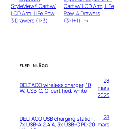
StyleView® Cart w/
Cart w/ LCD Arm, LiFe
LCD Arm, LiFe Pow,
Pow, 4 Drawers
3 Drawers (1×3)
(3×1+1)
→
FLER INLÄGG
28
DELTACO wireless charger, 10
mars
W, USB-C, Qi certified, white
2023
28
DELTACO USB charging station,
mars
7x USB-A 2.4 A, 3x USB-C PD 20