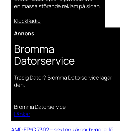
en massa störande reklam på sidan.
KlockRadio
Annons
Bromma
Datorservice
Trasig Dator? Bromma Datorservice lagar
den.
Bromma Datorservice
Länkar
AMD EPYC 7302 – sexton kärnor byggda för