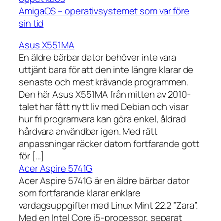
AmigaOS – operativsystemet som var före
sin tid
Asus X551MA
En äldre bärbar dator behöver inte vara
uttjänt bara för att den inte längre klarar de
senaste och mest krävande programmen.
Den här Asus X551MA från mitten av 2010-
talet har fått nytt liv med Debian och visar
hur fri programvara kan göra enkel, åldrad
hårdvara användbar igen. Med rätt
anpassningar räcker datorn fortfarande gott
för […]
Acer Aspire 5741G
Acer Aspire 5741G är en äldre bärbar dator
som fortfarande klarar enklare
vardagsuppgifter med Linux Mint 22.2 ”Zara”.
Med en Intel Core i5-processor, separat