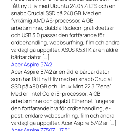
fått nytt liv med Ubuntu 24.04.4 LTS och en
snabb Crucial SSD på 240 GB. Med en
fyrkärnig AMD A6-processor, 4 GB
arbetsminne, dubbla Radeon-grafikkretsar
och USB 3.0 passar den fortfarande för
ordbehandling, webbsurfning, film och andra
vardagliga uppgifter. ASUS K53TK är en äldre
bärbar dator […]
Acer Aspire 5742
Acer Aspire 5742 är en äldre bärbar dator
som har fått nytt liv med en snabb Crucial
SSD på 480 GB och Linux Mint 22.3 ”Zena”.
Med en Intel Core i5-processor, 4 GB
arbetsminne och gigabit Ethernet fungerar
den fortfarande bra för ordbehandling, e-
post, enklare webbsurfning, film och andra
vardagliga uppgifter. Acer Aspire 5742 är […]
Acer Aspire 7750Z , 17,3″