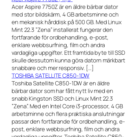
Acer Aspire 7750Z är en äldre bärbar dator
med stor bildskärm, 4 GB arbetsminne och
en mekanisk hårddisk på 500 GB. Med Linux
Mint 22.3 ”Zena” installerat fungerar den
fortfarande för ordbehandling, e-post,
enklare webbsurfning, film och andra
vardagliga uppgifter. Ett framtida byte till SSD
skulle dessutom kunna göra datorn märkbart
snabbare och mer responsiv. […]
TOSHIBA SATELLITE C850-1DW
Toshiba Satellite C850-1DW är en äldre
bärbar dator som har fått nytt liv med en
snabb Kingston SSD och Linux Mint 22.3
”Zena”. Med en Intel Core i3-processor, 4 GB
arbetsminne och flera praktiska anslutningar
passar den fortfarande för ordbehandling, e-
post, enklare webbsurfning, film och andra
vardagliga uppgifter. Toshiba Satellite C850-