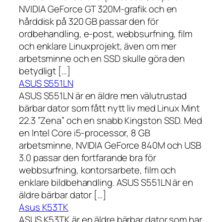
NVIDIA GeForce GT 320M-grafik och en
hårddisk på 320 GB passar den för
ordbehandling, e-post, webbsurfning, film
och enklare Linuxprojekt, även om mer
arbetsminne och en SSD skulle göra den
betydligt […]
ASUS S551LN
ASUS S551LN är en äldre men välutrustad
bärbar dator som fått nytt liv med Linux Mint
22.3 ”Zena” och en snabb Kingston SSD. Med
en Intel Core i5-processor, 8 GB
arbetsminne, NVIDIA GeForce 840M och USB
3.0 passar den fortfarande bra för
webbsurfning, kontorsarbete, film och
enklare bildbehandling. ASUS S551LN är en
äldre bärbar dator […]
Asus K53TK
ASUS K53TK är en äldre bärbar dator som har