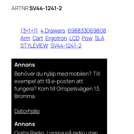
ARTNR
SV44-1241-2
(3×1+1)
4 Drawers
698833069808
Arm
Cart
Ergotron
LCD
Pow
SLA
STYLEVIEW
SV44-1241-2
Annons
Behöver du hjälp med mobilen? Till
exempel att få e-posten att
fungera? Kom till Orrspelsvägen 13,
Bromma.
Datorhjälp
Annons
Gratis Radio. Lyssna på radio utan