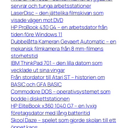
servrar och tunga arbetsstationer
LaserDisc – den jättelika filmskivan som
visade vägen mot DVD
HP ProBook 430 G4 – en arbetsdator från
tiden före Windows 11
Dubbelåtta Kameran Gevaert Automatic – en
mekanisk filmkamera från 8 mm-filmens
storhetstid
IBM ThinkPad 701 – den lilla datorn som
vecklade ut sina vingar
Från stordator till Atari ST – historien om
BASIC och GFA BASIC
Commodore DOS – operativsystemet som
bodde i diskettstationen
HP EliteBook x360 1040 G7 – en lyxig
företagsdator med lång batteritid
Skool Daze – spelet som gjorde skolan till ett
öppet kaos