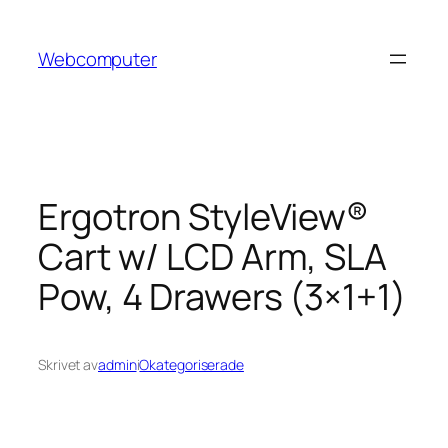
Hoppa
till
Webcomputer
innehåll
Ergotron StyleView®
Cart w/ LCD Arm, SLA
Pow, 4 Drawers (3×1+1)
Skrivet av
admin
i
Okategoriserade