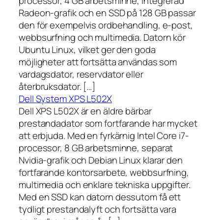
processor, 4 GB arbetsminne, integrerad
Radeon-grafik och en SSD på 128 GB passar
den för exempelvis ordbehandling, e-post,
webbsurfning och multimedia. Datorn kör
Ubuntu Linux, vilket ger den goda
möjligheter att fortsätta användas som
vardagsdator, reservdator eller
återbruksdator. […]
Dell System XPS L502X
Dell XPS L502X är en äldre bärbar
prestandadator som fortfarande har mycket
att erbjuda. Med en fyrkärnig Intel Core i7-
processor, 8 GB arbetsminne, separat
Nvidia-grafik och Debian Linux klarar den
fortfarande kontorsarbete, webbsurfning,
multimedia och enklare tekniska uppgifter.
Med en SSD kan datorn dessutom få ett
tydligt prestandalyft och fortsätta vara