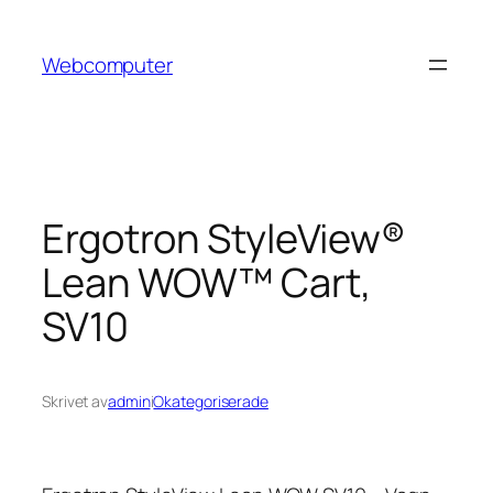
Hoppa
till
Webcomputer
innehåll
Ergotron StyleView®
Lean WOW™ Cart,
SV10
Skrivet av
admin
i
Okategoriserade