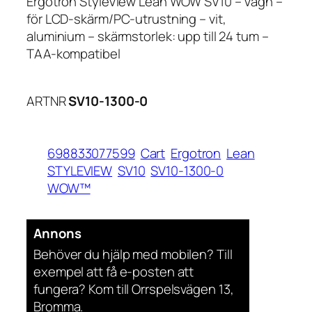
Ergotron StyleView Lean WOW SV10 – Vagn –
för LCD-skärm/PC-utrustning – vit,
aluminium – skärmstorlek: upp till 24 tum –
TAA-kompatibel
ARTNR
SV10-1300-0
698833077599
Cart
Ergotron
Lean
STYLEVIEW
SV10
SV10-1300-0
WOW™
Annons
Behöver du hjälp med mobilen? Till
exempel att få e-posten att
fungera? Kom till Orrspelsvägen 13,
Bromma.