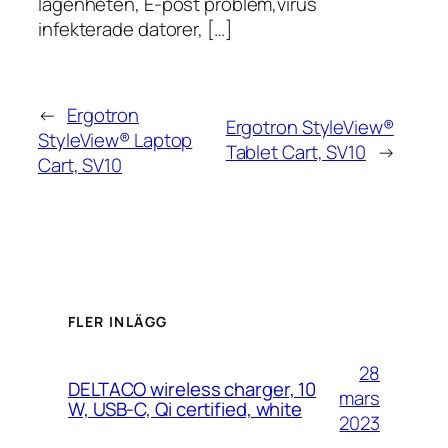
lägenheten, E-post problem,virus
infekterade datorer, […]
←
Ergotron
Ergotron StyleView®
StyleView® Laptop
Tablet Cart, SV10
→
Cart, SV10
FLER INLÄGG
28
DELTACO wireless charger, 10
mars
W, USB-C, Qi certified, white
2023