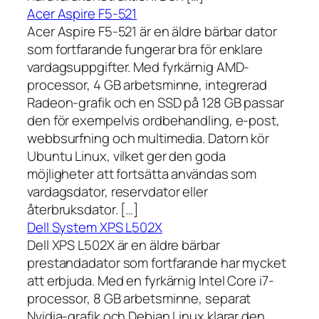
Acer Aspire F5-521
Acer Aspire F5-521 är en äldre bärbar dator
som fortfarande fungerar bra för enklare
vardagsuppgifter. Med fyrkärnig AMD-
processor, 4 GB arbetsminne, integrerad
Radeon-grafik och en SSD på 128 GB passar
den för exempelvis ordbehandling, e-post,
webbsurfning och multimedia. Datorn kör
Ubuntu Linux, vilket ger den goda
möjligheter att fortsätta användas som
vardagsdator, reservdator eller
återbruksdator. […]
Dell System XPS L502X
Dell XPS L502X är en äldre bärbar
prestandadator som fortfarande har mycket
att erbjuda. Med en fyrkärnig Intel Core i7-
processor, 8 GB arbetsminne, separat
Nvidia-grafik och Debian Linux klarar den