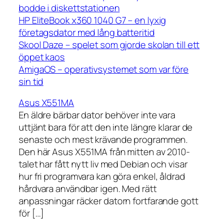
bodde i diskettstationen
HP EliteBook x360 1040 G7 – en lyxig
företagsdator med lång batteritid
Skool Daze – spelet som gjorde skolan till ett
öppet kaos
AmigaOS – operativsystemet som var före
sin tid
Asus X551MA
En äldre bärbar dator behöver inte vara
uttjänt bara för att den inte längre klarar de
senaste och mest krävande programmen.
Den här Asus X551MA från mitten av 2010-
talet har fått nytt liv med Debian och visar
hur fri programvara kan göra enkel, åldrad
hårdvara användbar igen. Med rätt
anpassningar räcker datorn fortfarande gott
för […]