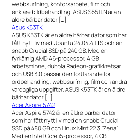
webbsurfning, kontorsarbete, film och
enklare bildbehandling. ASUS S551LN är en
äldre bärbar dator […]
Asus K53TK
ASUS K53TK är en äldre bärbar dator som har
fått nytt liv med Ubuntu 24.04.4 LTS och en
snabb Crucial SSD på 240 GB. Med en
fyrkärnig AMD A6-processor, 4 GB
arbetsminne, dubbla Radeon-grafikkretsar
och USB 3.0 passar den fortfarande för
ordbehandling, webbsurfning, film och andra
vardagliga uppgifter. ASUS K53TK är en äldre
bärbar dator […]
Acer Aspire 5742
Acer Aspire 5742 är en äldre bärbar dator
som har fått nytt liv med en snabb Crucial
SSD på 480 GB och Linux Mint 22.3 ”Zena”.
Med en Intel Core i5-processor, 4 GB