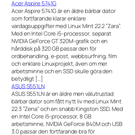
Acer Aspire 5741G
Acer Aspire 5741G är en äldre bärbar dator
som fortfarande klarar enklare
vardagsuppgifter med Linux Mint 22.2 ”Zara”.
Med en Intel Core i5-processor, separat
NVIDIA GeForce GT 320M-grafik och en
hårddisk på 320 GB passar den för
ordbehandling, e-post, webbsurfning, film
och enklare Linuxprojekt, även om mer
arbetsminne och en SSD skulle göra den
betydligt […]
ASUS S551LN
ASUS S551LN är en äldre men välutrustad
bärbar dator som fått nytt liv med Linux Mint
22.3 ”Zena” och en snabb Kingston SSD. Med
en Intel Core i5-processor, 8 GB
arbetsminne, NVIDIA GeForce 840M och USB
3.0 passar den fortfarande bra för