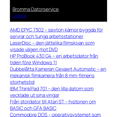
Bromma Datorservice
Länkar
AMD EPYC 7302 – sexton kärnor byggda för
servrar och tunga arbetsstationer
LaserDisc – den jättelika filmskivan som
visade vägen mot DVD
HP ProBook 430 G4 – en arbetsdator från
tiden före Windows 11
Dubbelåtta Kameran Gevaert Automatic – en
mekanisk filmkamera från 8 mm-filmens
storhetstid
IBM ThinkPad 701 – den lilla datorn som
vecklade ut sina vingar
Från stordator till Atari ST – historien om
BASIC och GFA BASIC
Commodore DOS – operativsystemet som