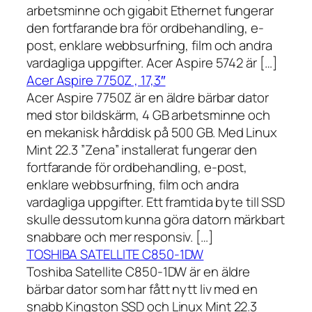
arbetsminne och gigabit Ethernet fungerar
den fortfarande bra för ordbehandling, e-
post, enklare webbsurfning, film och andra
vardagliga uppgifter. Acer Aspire 5742 är […]
Acer Aspire 7750Z , 17,3″
Acer Aspire 7750Z är en äldre bärbar dator
med stor bildskärm, 4 GB arbetsminne och
en mekanisk hårddisk på 500 GB. Med Linux
Mint 22.3 ”Zena” installerat fungerar den
fortfarande för ordbehandling, e-post,
enklare webbsurfning, film och andra
vardagliga uppgifter. Ett framtida byte till SSD
skulle dessutom kunna göra datorn märkbart
snabbare och mer responsiv. […]
TOSHIBA SATELLITE C850-1DW
Toshiba Satellite C850-1DW är en äldre
bärbar dator som har fått nytt liv med en
snabb Kingston SSD och Linux Mint 22.3