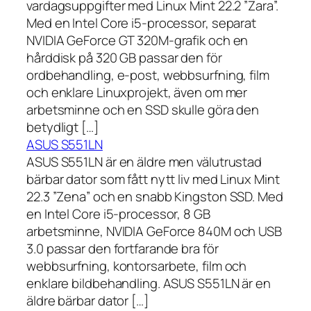
vardagsuppgifter med Linux Mint 22.2 ”Zara”.
Med en Intel Core i5-processor, separat
NVIDIA GeForce GT 320M-grafik och en
hårddisk på 320 GB passar den för
ordbehandling, e-post, webbsurfning, film
och enklare Linuxprojekt, även om mer
arbetsminne och en SSD skulle göra den
betydligt […]
ASUS S551LN
ASUS S551LN är en äldre men välutrustad
bärbar dator som fått nytt liv med Linux Mint
22.3 ”Zena” och en snabb Kingston SSD. Med
en Intel Core i5-processor, 8 GB
arbetsminne, NVIDIA GeForce 840M och USB
3.0 passar den fortfarande bra för
webbsurfning, kontorsarbete, film och
enklare bildbehandling. ASUS S551LN är en
äldre bärbar dator […]