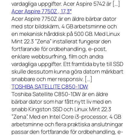
vardagliga uppgifter. Acer Aspire 5742 är […]
Acer Aspire 7750Z , 17,3″
Acer Aspire 7750Z är en äldre bärbar dator
med stor bildskärm, 4 GB arbetsminne och
en mekanisk hårddisk på 500 GB. Med Linux
Mint 22.3 ”Zena” installerat fungerar den
fortfarande för ordbehandling, e-post,
enklare webbsurfning, film och andra
vardagliga uppgifter. Ett framtida byte till SSD
skulle dessutom kunna göra datorn märkbart
snabbare och mer responsiv. […]
TOSHIBA SATELLITE C850-1DW
Toshiba Satellite C850-1DW är en äldre
bärbar dator som har fått nytt liv med en
snabb Kingston SSD och Linux Mint 22.3
”Zena”. Med en Intel Core i3-processor, 4 GB
arbetsminne och flera praktiska anslutningar
passar den fortfarande för ordbehandling, e-