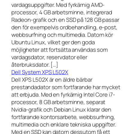
vardagsuppgifter. Med fyrkärnig AMD-
processor, 4 GB arbetsminne, integrerad
Radeon-grafik och en SSD på 128 GB passar
den för exempelvis ordbehandling, e-post,
webbsurfning och multimedia. Datorn kör
Ubuntu Linux, vilket ger den goda
möjligheter att fortsätta användas som
vardagsdator, reservdator eller
återbruksdator. […]
Dell System XPS L502X
Dell XPS L502X är en äldre bärbar
prestandadator som fortfarande har mycket
att erbjuda. Med en fyrkärnig Intel Core i7-
processor, 8 GB arbetsminne, separat
Nvidia-grafik och Debian Linux klarar den
fortfarande kontorsarbete, webbsurfning,
multimedia och enklare tekniska uppgifter.
Med en SSD kan datorn dessutom få ett