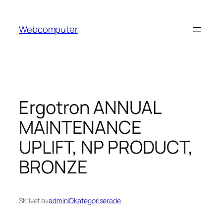
Hoppa
till
Webcomputer
innehåll
Ergotron ANNUAL
MAINTENANCE
UPLIFT, NP PRODUCT,
BRONZE
Skrivet av
admin
i
Okategoriserade