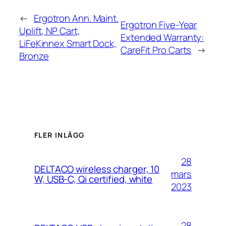
←
Ergotron Ann. Maint.
Ergotron Five-Year
Uplift, NP Cart,
Extended Warranty:
LiFeKinnex Smart Dock,
CareFit Pro Carts
→
Bronze
FLER INLÄGG
28
DELTACO wireless charger, 10
mars
W, USB-C, Qi certified, white
2023
28