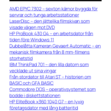
AMD EPYC 7302 – sexton kärnor byggda för
servrar och tunga arbetsstationer
LaserDisc – den jättelika filmskivan som
visade vägen mot DVD
HP ProBook 430 G4 – en arbetsdator från
tiden före Windows 11
Dubbelåtta Kameran Gevaert Automatic – en
mekanisk filmkamera från 8 mm-filmens
storhetstid
IBM ThinkPad 701 – den lilla datorn som
vecklade ut sina vingar
Från stordator till Atari ST – historien om
BASIC och GFA BASIC
Commodore DOS – operativsystemet som
bodde i diskettstationen
HP EliteBook x360 1040 G7 – en lyxig
företagsdator med lång batteritid