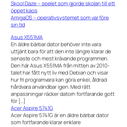
Skool Daze – spelet som gjorde skolan till ett
öppet kaos
AmigaOS – operativsystemet som var före
sin tid
Asus X551MA
En äldre bärbar dator behöver inte vara
uttjänt bara för att den inte längre klarar de
senaste och mest krävande programmen.
Den här Asus X551MA från mitten av 2010-
talet har fått nytt liv med Debian och visar
hur fri programvara kan göra enkel, åldrad
hårdvara användbar igen. Med rätt
anpassningar räcker datorn fortfarande gott
för […]
Acer Aspire 5741G
Acer Aspire 5741G är en äldre bärbar dator
som fortfarande klarar enklare