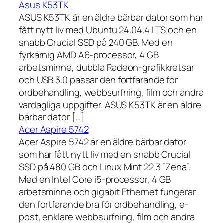
Asus K53TK
ASUS K53TK är en äldre bärbar dator som har
fått nytt liv med Ubuntu 24.04.4 LTS och en
snabb Crucial SSD på 240 GB. Med en
fyrkärnig AMD A6-processor, 4 GB
arbetsminne, dubbla Radeon-grafikkretsar
och USB 3.0 passar den fortfarande för
ordbehandling, webbsurfning, film och andra
vardagliga uppgifter. ASUS K53TK är en äldre
bärbar dator […]
Acer Aspire 5742
Acer Aspire 5742 är en äldre bärbar dator
som har fått nytt liv med en snabb Crucial
SSD på 480 GB och Linux Mint 22.3 ”Zena”.
Med en Intel Core i5-processor, 4 GB
arbetsminne och gigabit Ethernet fungerar
den fortfarande bra för ordbehandling, e-
post, enklare webbsurfning, film och andra