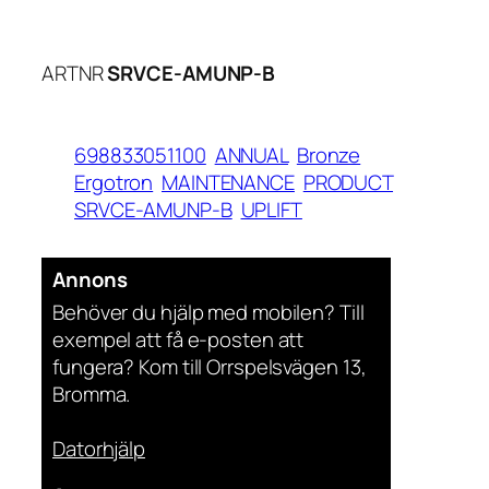
ARTNR
SRVCE-AMUNP-B
698833051100
ANNUAL
Bronze
Ergotron
MAINTENANCE
PRODUCT
SRVCE-AMUNP-B
UPLIFT
Annons
Behöver du hjälp med mobilen? Till
exempel att få e-posten att
fungera? Kom till Orrspelsvägen 13,
Bromma.
Datorhjälp