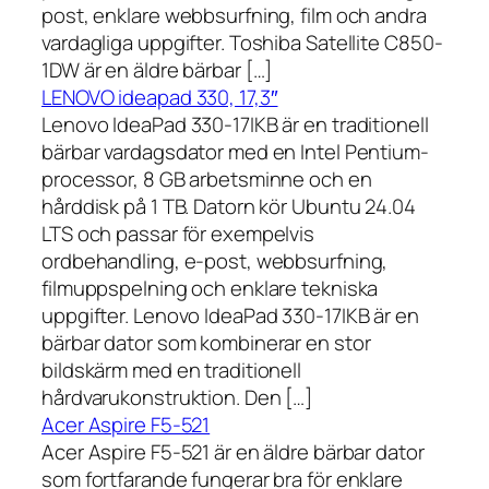
post, enklare webbsurfning, film och andra
vardagliga uppgifter. Toshiba Satellite C850-
1DW är en äldre bärbar […]
LENOVO ideapad 330, 17,3″
Lenovo IdeaPad 330-17IKB är en traditionell
bärbar vardagsdator med en Intel Pentium-
processor, 8 GB arbetsminne och en
hårddisk på 1 TB. Datorn kör Ubuntu 24.04
LTS och passar för exempelvis
ordbehandling, e-post, webbsurfning,
filmuppspelning och enklare tekniska
uppgifter. Lenovo IdeaPad 330-17IKB är en
bärbar dator som kombinerar en stor
bildskärm med en traditionell
hårdvarukonstruktion. Den […]
Acer Aspire F5-521
Acer Aspire F5-521 är en äldre bärbar dator
som fortfarande fungerar bra för enklare