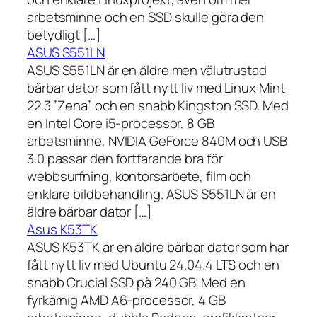
arbetsminne och en SSD skulle göra den
betydligt […]
ASUS S551LN
ASUS S551LN är en äldre men välutrustad
bärbar dator som fått nytt liv med Linux Mint
22.3 ”Zena” och en snabb Kingston SSD. Med
en Intel Core i5-processor, 8 GB
arbetsminne, NVIDIA GeForce 840M och USB
3.0 passar den fortfarande bra för
webbsurfning, kontorsarbete, film och
enklare bildbehandling. ASUS S551LN är en
äldre bärbar dator […]
Asus K53TK
ASUS K53TK är en äldre bärbar dator som har
fått nytt liv med Ubuntu 24.04.4 LTS och en
snabb Crucial SSD på 240 GB. Med en
fyrkärnig AMD A6-processor, 4 GB