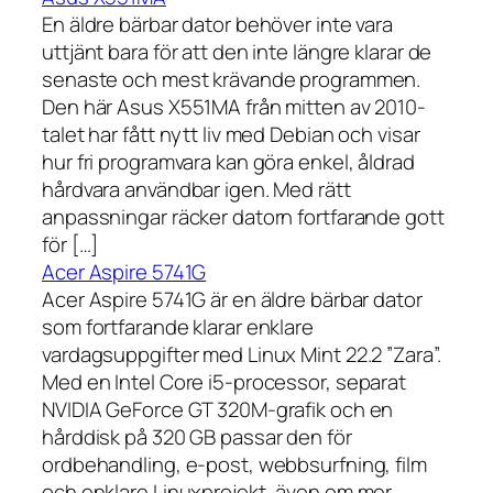
En äldre bärbar dator behöver inte vara
uttjänt bara för att den inte längre klarar de
senaste och mest krävande programmen.
Den här Asus X551MA från mitten av 2010-
talet har fått nytt liv med Debian och visar
hur fri programvara kan göra enkel, åldrad
hårdvara användbar igen. Med rätt
anpassningar räcker datorn fortfarande gott
för […]
Acer Aspire 5741G
Acer Aspire 5741G är en äldre bärbar dator
som fortfarande klarar enklare
vardagsuppgifter med Linux Mint 22.2 ”Zara”.
Med en Intel Core i5-processor, separat
NVIDIA GeForce GT 320M-grafik och en
hårddisk på 320 GB passar den för
ordbehandling, e-post, webbsurfning, film
och enklare Linuxprojekt, även om mer