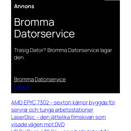
Annons
Bromma
Datorservice
Trasig Dator? Bromma Datorservice lagar
den.
Bromma Datorservice
Länkar
AMD EPYC 7302 – sexton kärnor byggda för
servrar och tunga arbetsstationer
LaserDisc – den jättelika filmskivan som
visade vägen mot DVD