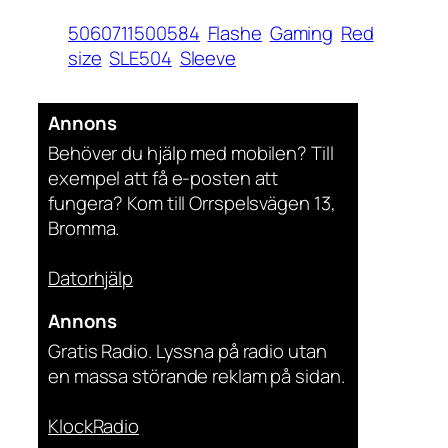
5060711500584
Flashe
Gaming
Red
size
SLE504
Sleeve
Annons
Behöver du hjälp med mobilen? Till
exempel att få e-posten att
fungera? Kom till Orrspelsvägen 13,
Bromma.
Datorhjälp
Annons
Gratis Radio. Lyssna på radio utan
en massa störande reklam på sidan.
KlockRadio