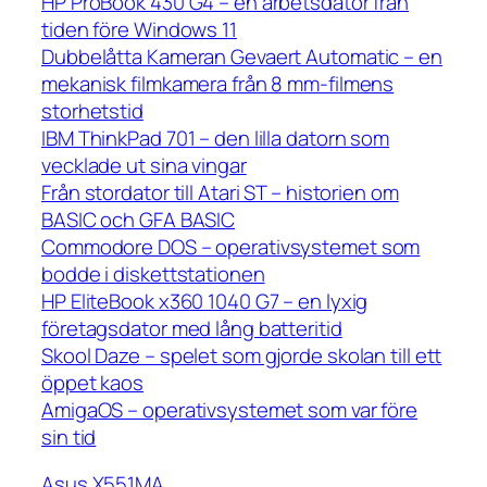
HP ProBook 430 G4 – en arbetsdator från
tiden före Windows 11
Dubbelåtta Kameran Gevaert Automatic – en
mekanisk filmkamera från 8 mm-filmens
storhetstid
IBM ThinkPad 701 – den lilla datorn som
vecklade ut sina vingar
Från stordator till Atari ST – historien om
BASIC och GFA BASIC
Commodore DOS – operativsystemet som
bodde i diskettstationen
HP EliteBook x360 1040 G7 – en lyxig
företagsdator med lång batteritid
Skool Daze – spelet som gjorde skolan till ett
öppet kaos
AmigaOS – operativsystemet som var före
sin tid
Asus X551MA