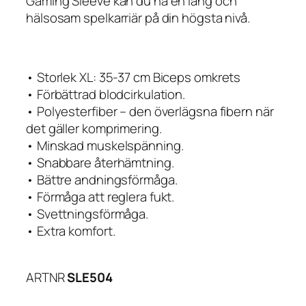
Gaming Sleeve kan du ha en lång och
hälsosam spelkarriär på din högsta nivå.
• Storlek XL: 35-37 cm Biceps omkrets
• Förbättrad blodcirkulation.
• Polyesterfiber – den överlägsna fibern när
det gäller komprimering.
• Minskad muskelspänning.
• Snabbare återhämtning.
• Bättre andningsförmåga.
• Förmåga att reglera fukt.
• Svettningsförmåga.
• Extra komfort.
ARTNR
SLE504