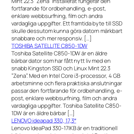
Mint 22.3 ”Zena” installerat fungerar den
fortfarande för ordbehandling, e-post,
enklare webbsurfning, film och andra
vardagliga uppgifter. Ett framtida byte till SSD
skulle dessutom kunna göra datorn märkbart
snabbare och mer responsiv. […]
TOSHIBA SATELLITE C850-1DW
Toshiba Satellite C850-1DW är en äldre
bärbar dator som har fått nytt liv med en
snabb Kingston SSD och Linux Mint 22.3
”Zena”. Med en Intel Core i3-processor, 4 GB
arbetsminne och flera praktiska anslutningar
passar den fortfarande för ordbehandling, e-
post, enklare webbsurfning, film och andra
vardagliga uppgifter. Toshiba Satellite C850-
1DW är en äldre bärbar […]
LENOVO ideapad 330, 17,3″
Lenovo IdeaPad 330-17IKB är en traditionell