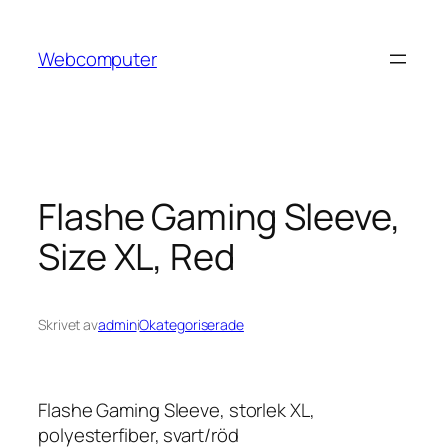
Hoppa
till
Webcomputer
innehåll
Flashe Gaming Sleeve,
Size XL, Red
Skrivet av
admin
i
Okategoriserade
Flashe Gaming Sleeve, storlek XL,
polyesterfiber, svart/röd