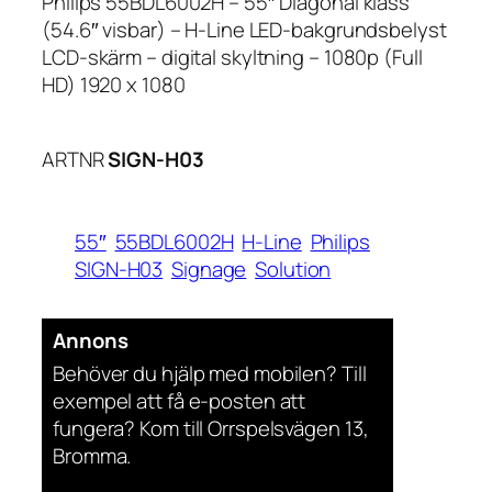
Philips 55BDL6002H – 55″ Diagonal klass
(54.6″ visbar) – H-Line LED-bakgrundsbelyst
LCD-skärm – digital skyltning – 1080p (Full
HD) 1920 x 1080
ARTNR
SIGN-H03
55″
55BDL6002H
H-Line
Philips
SIGN-H03
Signage
Solution
Annons
Behöver du hjälp med mobilen? Till
exempel att få e-posten att
fungera? Kom till Orrspelsvägen 13,
Bromma.