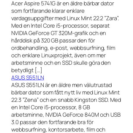
Acer Aspire 5741G är en äldre bärbar dator
som fortfarande klarar enklare
vardagsuppgifter med Linux Mint 22.2 ”Zara”.
Med en Intel Core i5-processor, separat
NVIDIA GeForce GT 320M-grafik och en
hårddisk på 320 GB passar den för
ordbehandling, e-post, webbsurfning, film
och enklare Linuxprojekt, även om mer
arbetsminne och en SSD skulle göra den
betydligt […]
ASUS S551LN
ASUS S551LN är en äldre men välutrustad
bärbar dator som fått nytt liv med Linux Mint
22.3 ”Zena” och en snabb Kingston SSD. Med
en Intel Core i5-processor, 8 GB
arbetsminne, NVIDIA GeForce 840M och USB
3.0 passar den fortfarande bra för
webbsurfning, kontorsarbete, film och