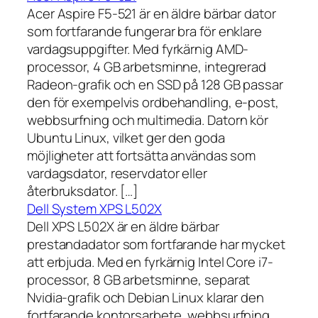
Acer Aspire F5-521 är en äldre bärbar dator
som fortfarande fungerar bra för enklare
vardagsuppgifter. Med fyrkärnig AMD-
processor, 4 GB arbetsminne, integrerad
Radeon-grafik och en SSD på 128 GB passar
den för exempelvis ordbehandling, e-post,
webbsurfning och multimedia. Datorn kör
Ubuntu Linux, vilket ger den goda
möjligheter att fortsätta användas som
vardagsdator, reservdator eller
återbruksdator. […]
Dell System XPS L502X
Dell XPS L502X är en äldre bärbar
prestandadator som fortfarande har mycket
att erbjuda. Med en fyrkärnig Intel Core i7-
processor, 8 GB arbetsminne, separat
Nvidia-grafik och Debian Linux klarar den
fortfarande kontorsarbete, webbsurfning,