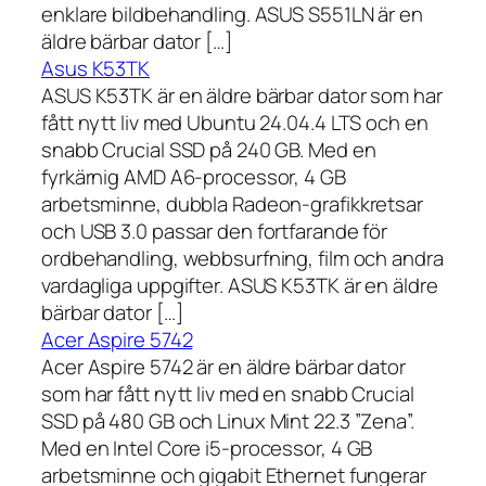
enklare bildbehandling. ASUS S551LN är en
äldre bärbar dator […]
Asus K53TK
ASUS K53TK är en äldre bärbar dator som har
fått nytt liv med Ubuntu 24.04.4 LTS och en
snabb Crucial SSD på 240 GB. Med en
fyrkärnig AMD A6-processor, 4 GB
arbetsminne, dubbla Radeon-grafikkretsar
och USB 3.0 passar den fortfarande för
ordbehandling, webbsurfning, film och andra
vardagliga uppgifter. ASUS K53TK är en äldre
bärbar dator […]
Acer Aspire 5742
Acer Aspire 5742 är en äldre bärbar dator
som har fått nytt liv med en snabb Crucial
SSD på 480 GB och Linux Mint 22.3 ”Zena”.
Med en Intel Core i5-processor, 4 GB
arbetsminne och gigabit Ethernet fungerar