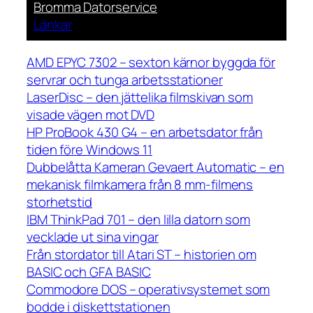
Bromma Datorservice
Länkar
AMD EPYC 7302 – sexton kärnor byggda för
servrar och tunga arbetsstationer
LaserDisc – den jättelika filmskivan som
visade vägen mot DVD
HP ProBook 430 G4 – en arbetsdator från
tiden före Windows 11
Dubbelåtta Kameran Gevaert Automatic – en
mekanisk filmkamera från 8 mm-filmens
storhetstid
IBM ThinkPad 701 – den lilla datorn som
vecklade ut sina vingar
Från stordator till Atari ST – historien om
BASIC och GFA BASIC
Commodore DOS – operativsystemet som
bodde i diskettstationen