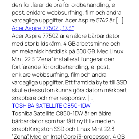
den fortfarande bra för ordbehandling, e-
post, enklare webbsurfning, film och andra
vardagliga uppgifter. Acer Aspire 5742 är […]
Acer Aspire 7750Z , 17,3″
Acer Aspire 7750Z är en äldre bärbar dator
med stor bildskärm, 4 GB arbetsminne och
en mekanisk hårddisk på 500 GB. Med Linux
Mint 22.3 ”Zena” installerat fungerar den
fortfarande för ordbehandling, e-post,
enklare webbsurfning, film och andra
vardagliga uppgifter. Ett framtida byte till SSD
skulle dessutom kunna göra datorn märkbart
snabbare och mer responsiv. […]
TOSHIBA SATELLITE C850-1DW
Toshiba Satellite C850-1DW är en äldre
bärbar dator som har fått nytt liv med en
snabb Kingston SSD och Linux Mint 22.3
”Zena”. Med en Intel Core i3-processor, 4 GB