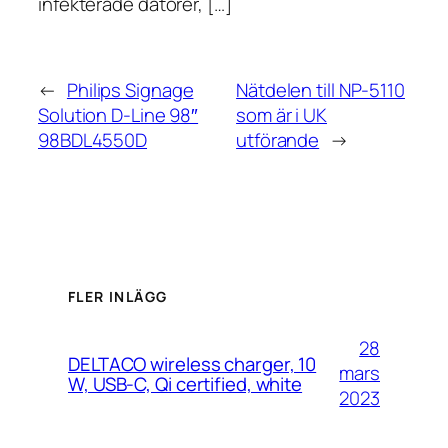
infekterade datorer, […]
←
Philips Signage
Nätdelen till NP-5110
Solution D-Line 98″
som är i UK
98BDL4550D
utförande
→
FLER INLÄGG
28
DELTACO wireless charger, 10
mars
W, USB-C, Qi certified, white
2023