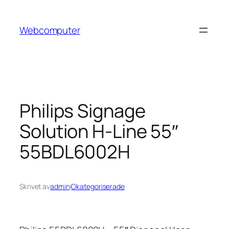
Hoppa
till
Webcomputer
innehåll
Philips Signage
Solution H-Line 55″
55BDL6002H
Skrivet av
admin
i
Okategoriserade