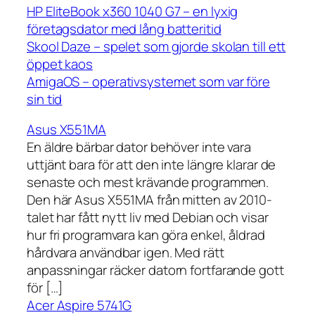
HP EliteBook x360 1040 G7 – en lyxig
företagsdator med lång batteritid
Skool Daze – spelet som gjorde skolan till ett
öppet kaos
AmigaOS – operativsystemet som var före
sin tid
Asus X551MA
En äldre bärbar dator behöver inte vara
uttjänt bara för att den inte längre klarar de
senaste och mest krävande programmen.
Den här Asus X551MA från mitten av 2010-
talet har fått nytt liv med Debian och visar
hur fri programvara kan göra enkel, åldrad
hårdvara användbar igen. Med rätt
anpassningar räcker datorn fortfarande gott
för […]
Acer Aspire 5741G