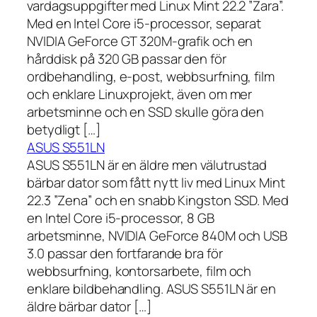
vardagsuppgifter med Linux Mint 22.2 ”Zara”.
Med en Intel Core i5-processor, separat
NVIDIA GeForce GT 320M-grafik och en
hårddisk på 320 GB passar den för
ordbehandling, e-post, webbsurfning, film
och enklare Linuxprojekt, även om mer
arbetsminne och en SSD skulle göra den
betydligt […]
ASUS S551LN
ASUS S551LN är en äldre men välutrustad
bärbar dator som fått nytt liv med Linux Mint
22.3 ”Zena” och en snabb Kingston SSD. Med
en Intel Core i5-processor, 8 GB
arbetsminne, NVIDIA GeForce 840M och USB
3.0 passar den fortfarande bra för
webbsurfning, kontorsarbete, film och
enklare bildbehandling. ASUS S551LN är en
äldre bärbar dator […]