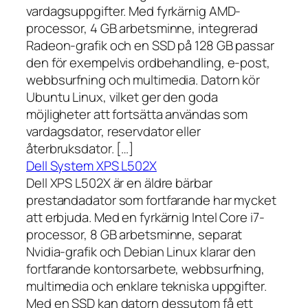
vardagsuppgifter. Med fyrkärnig AMD-
processor, 4 GB arbetsminne, integrerad
Radeon-grafik och en SSD på 128 GB passar
den för exempelvis ordbehandling, e-post,
webbsurfning och multimedia. Datorn kör
Ubuntu Linux, vilket ger den goda
möjligheter att fortsätta användas som
vardagsdator, reservdator eller
återbruksdator. […]
Dell System XPS L502X
Dell XPS L502X är en äldre bärbar
prestandadator som fortfarande har mycket
att erbjuda. Med en fyrkärnig Intel Core i7-
processor, 8 GB arbetsminne, separat
Nvidia-grafik och Debian Linux klarar den
fortfarande kontorsarbete, webbsurfning,
multimedia och enklare tekniska uppgifter.
Med en SSD kan datorn dessutom få ett