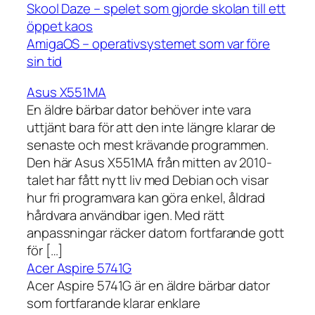
Skool Daze – spelet som gjorde skolan till ett
öppet kaos
AmigaOS – operativsystemet som var före
sin tid
Asus X551MA
En äldre bärbar dator behöver inte vara
uttjänt bara för att den inte längre klarar de
senaste och mest krävande programmen.
Den här Asus X551MA från mitten av 2010-
talet har fått nytt liv med Debian och visar
hur fri programvara kan göra enkel, åldrad
hårdvara användbar igen. Med rätt
anpassningar räcker datorn fortfarande gott
för […]
Acer Aspire 5741G
Acer Aspire 5741G är en äldre bärbar dator
som fortfarande klarar enklare