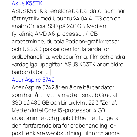
Asus K53TK
ASUS K53TK är en äldre bärbar dator som har
fått nytt liv med Ubuntu 24.04.4 LTS och en
snabb Crucial SSD på 240 GB. Med en
fyrkärnig AMD A6-processor, 4 GB
arbetsminne, dubbla Radeon-grafikkretsar
och USB 3.0 passar den fortfarande för
ordbehandling, webbsurfning, film och andra
vardagliga uppgifter. ASUS K53TK är en äldre
bärbar dator […]
Acer Aspire 5742
Acer Aspire 5742 är en äldre bärbar dator
som har fått nytt liv med en snabb Crucial
SSD på 480 GB och Linux Mint 22.3 ”Zena”.
Med en Intel Core i5-processor, 4 GB
arbetsminne och gigabit Ethernet fungerar
den fortfarande bra för ordbehandling, e-
post, enklare webbsurfning, film och andra