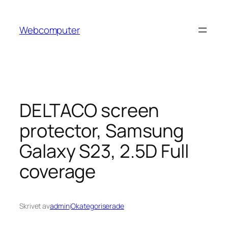
Hoppa
till
Webcomputer
innehåll
DELTACO screen
protector, Samsung
Galaxy S23, 2.5D Full
coverage
Skrivet av
admin
i
Okategoriserade