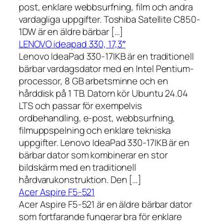
post, enklare webbsurfning, film och andra
vardagliga uppgifter. Toshiba Satellite C850-
1DW är en äldre bärbar […]
LENOVO ideapad 330, 17,3″
Lenovo IdeaPad 330-17IKB är en traditionell
bärbar vardagsdator med en Intel Pentium-
processor, 8 GB arbetsminne och en
hårddisk på 1 TB. Datorn kör Ubuntu 24.04
LTS och passar för exempelvis
ordbehandling, e-post, webbsurfning,
filmuppspelning och enklare tekniska
uppgifter. Lenovo IdeaPad 330-17IKB är en
bärbar dator som kombinerar en stor
bildskärm med en traditionell
hårdvarukonstruktion. Den […]
Acer Aspire F5-521
Acer Aspire F5-521 är en äldre bärbar dator
som fortfarande fungerar bra för enklare