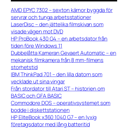
AMD EPYC 7302 – sexton kärnor byggda för
servrar och tunga arbetsstationer
LaserDisc – den jättelika filmskivan som
visade vägen mot DVD
HP ProBook 430 G4 – en arbetsdator från
tiden före Windows 11
Dubbelåtta Kameran Gevaert Automatic – en
mekanisk filmkamera från 8 mm-filmens
storhetstid
IBM ThinkPad 701 – den lilla datorn som
vecklade ut sina vingar
Från stordator till Atari ST – historien om
BASIC och GFA BASIC
Commodore DOS – operativsystemet som
bodde i diskettstationen
HP EliteBook x360 1040 G7 – en lyxig
företagsdator med lång batteritid