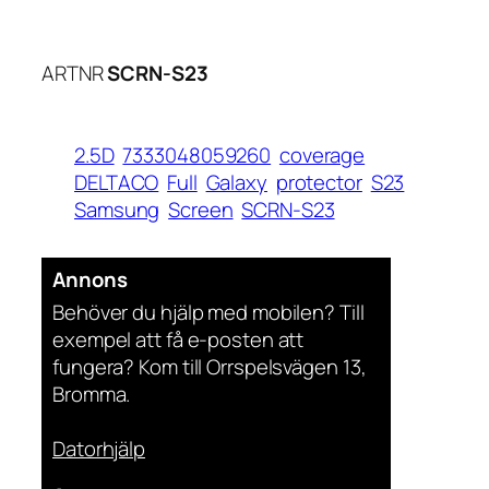
ARTNR
SCRN-S23
2.5D
7333048059260
coverage
DELTACO
Full
Galaxy
protector
S23
Samsung
Screen
SCRN-S23
Annons
Behöver du hjälp med mobilen? Till
exempel att få e-posten att
fungera? Kom till Orrspelsvägen 13,
Bromma.
Datorhjälp