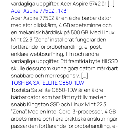
vardagliga uppgifter. Acer Aspire 5742 är […]
Acer Aspire 7750Z , 17,3″
Acer Aspire 7750Z är en äldre bärbar dator
med stor bildskärm, 4 GB arbetsminne och
en mekanisk hårddisk på 500 GB. Med Linux
Mint 22.3 ”Zena” installerat fungerar den
fortfarande för ordbehandling, e-post,
enklare webbsurfning, film och andra
vardagliga uppgifter. Ett framtida byte till SSD
skulle dessutom kunna göra datorn märkbart
snabbare och mer responsiv. […]
TOSHIBA SATELLITE C850-1DW
Toshiba Satellite C850-1DW är en äldre
bärbar dator som har fått nytt liv med en
snabb Kingston SSD och Linux Mint 22.3
”Zena”. Med en Intel Core i3-processor, 4 GB
arbetsminne och flera praktiska anslutningar
passar den fortfarande för ordbehandling, e-