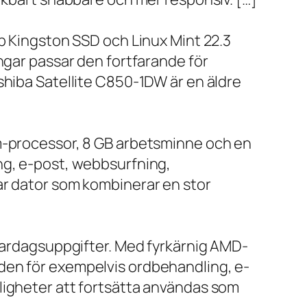
bb Kingston SSD och Linux Mint 22.3
ngar passar den fortfarande för
shiba Satellite C850-1DW är en äldre
um-processor, 8 GB arbetsminne och en
ng, e-post, webbsurfning,
ar dator som kombinerar en stor
 vardagsuppgifter. Med fyrkärnig AMD-
den för exempelvis ordbehandling, e-
ligheter att fortsätta användas som