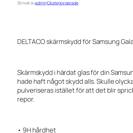
Skrivet av
admin
i
Okategoriserade
DELTACO skärmskydd för Samsung Galaxy
Skärmskydd i härdat glas för din Sams
hade haft något skydd alls. Skulle olyc
pulveriseras istället för att det blir sp
repor.
• 9H hårdhet