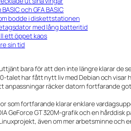
vecklade ut sina vingar
 om BASIC och GFA BASIC
m bodde i diskettstationen
retagsdator med lång batteritid
ll ett öppet kaos
e sin tid
 uttjänt bara för att den inte längre klarar 
talet har fått nytt liv med Debian och visar h
t anpassningar räcker datorn fortfarande gott
tor som fortfarande klarar enklare vardagsuppg
IDIA GeForce GT 320M-grafik och en hårddisk p
 Linuxprojekt, även om mer arbetsminne och en