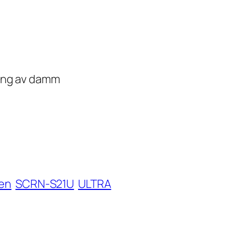
ning av damm
en
SCRN-S21U
ULTRA