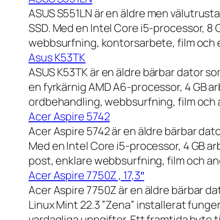
ASUS S551LN är en äldre men välutrustad
SSD. Med en Intel Core i5-processor, 8
webbsurfning, kontorsarbete, film och e
Asus K53TK
ASUS K53TK är en äldre bärbar dator so
en fyrkärnig AMD A6-processor, 4 GB ar
ordbehandling, webbsurfning, film och a
Acer Aspire 5742
Acer Aspire 5742 är en äldre bärbar dato
Med en Intel Core i5-processor, 4 GB a
post, enklare webbsurfning, film och and
Acer Aspire 7750Z , 17,3″
Acer Aspire 7750Z är en äldre bärbar d
Linux Mint 22.3 ”Zena” installerat fung
vardagliga uppgifter. Ett framtida byte