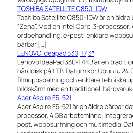
TOSHIBA SATELLITE C850-1DW
Toshiba Satellite C850-1DW är en äldre 
”Zena”. Med en Intel Core i3-processor,
ordbehandling, e-post, enklare webbsurf
bärbar […]
LENOVO ideapad 330, 17,3″
Lenovo IdeaPad 330-17IKB är en traditi
hårddisk på 1 TB. Datorn kör Ubuntu 24
filmuppspelning och enklare tekniska u
bildskärm med en traditionell hårdvaruk
Acer Aspire F5-521
Acer Aspire F5-521 är en äldre bärbar d
processor, 4 GB arbetsminne, integrera
post, webbsurfning och multimedia. Dat