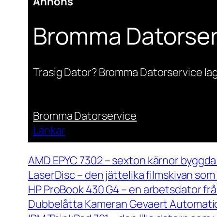
Annons
Bromma Datorser
Trasig Dator? Bromma Datorservice lag
Bromma Datorservice
Länkar
AMD EPYC 7302 – sexton kärnor byggda 
LaserDisc – den jättelika filmskivan so
HP ProBook 430 G4 – en arbetsdator frå
Dubbelåtta Kameran Gevaert Automatic 