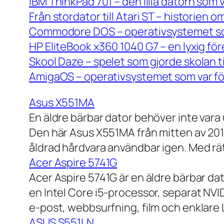
IBM ThinkPad 701 – den lilla datorn som 
Från stordator till Atari ST – historien
Commodore DOS – operativsystemet so
HP EliteBook x360 1040 G7 – en lyxig fö
Skool Daze – spelet som gjorde skolan ti
AmigaOS – operativsystemet som var för
Asus X551MA
En äldre bärbar dator behöver inte vara
Den här Asus X551MA från mitten av 2010-
åldrad hårdvara användbar igen. Med rät
Acer Aspire 5741G
Acer Aspire 5741G är en äldre bärbar da
en Intel Core i5-processor, separat NV
e-post, webbsurfning, film och enklare
ASUS S551LN