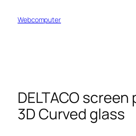
Hoppa
till
Webcomputer
innehåll
DELTACO screen p
3D Curved glass