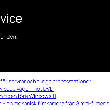
vice
ar den.
för servrar och tunga arbetsstationer
m visade vägen mot DVD
n tiden före Windows 11
– en mekanisk filmkamera från 8 mm-filmens 