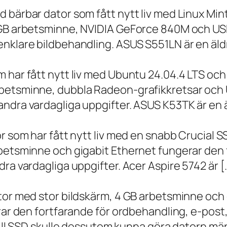
 bärbar dator som fått nytt liv med Linux Min
 GB arbetsminne, NVIDIA GeForce 840M och USB
nklare bildbehandling. ASUS S551LN är en äld
m har fått nytt liv med Ubuntu 24.04.4 LTS oc
betsminne, dubbla Radeon-grafikkretsar och U
ndra vardagliga uppgifter. ASUS K53TK är en ä
r som har fått nytt liv med en snabb Crucial S
rbetsminne och gigabit Ethernet fungerar den 
ra vardagliga uppgifter. Acer Aspire 5742 är [
ator med stor bildskärm, 4 GB arbetsminne oc
erar den fortfarande för ordbehandling, e-post
 till SSD skulle dessutom kunna göra datorn m