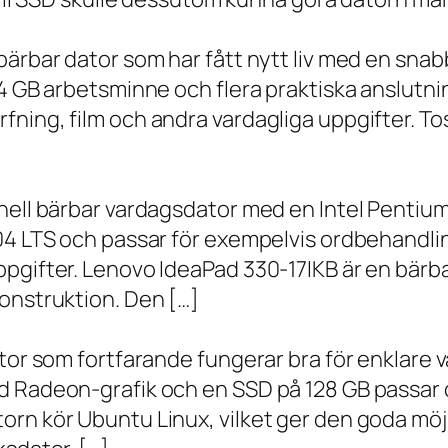
bärbar dator som har fått nytt liv med en sna
 4 GB arbetsminne och flera praktiska anslutni
ning, film och andra vardagliga uppgifter. To
onell bärbar vardagsdator med en Intel Penti
.04 LTS och passar för exempelvis ordbehandli
ppgifter. Lenovo IdeaPad 330-17IKB är en bärb
onstruktion. Den […]
ator som fortfarande fungerar bra för enklare
d Radeon-grafik och en SSD på 128 GB passar 
orn kör Ubuntu Linux, vilket ger den goda möj