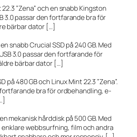
t 22.3 ”Zena” och en snabb Kingston
 3.0 passar den fortfarande bra för
re bärbar dator […]
h en snabb Crucial SSD på 240 GB. Med
SB 3.0 passar den fortfarande för
ldre bärbar dator […]
SD på 480 GB och Linux Mint 22.3 ”Zena”.
fortfarande bra för ordbehandling, e-
…]
h en mekanisk hårddisk på 500 GB. Med
, enklare webbsurfning, film och andra
ärkbart snabbare och mer responsiv. […]