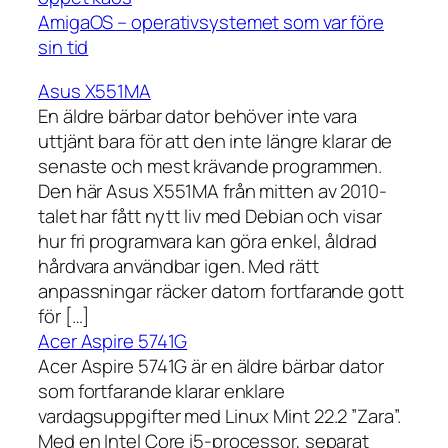
AmigaOS – operativsystemet som var före
sin tid
Asus X551MA
En äldre bärbar dator behöver inte vara
uttjänt bara för att den inte längre klarar de
senaste och mest krävande programmen.
Den här Asus X551MA från mitten av 2010-
talet har fått nytt liv med Debian och visar
hur fri programvara kan göra enkel, åldrad
hårdvara användbar igen. Med rätt
anpassningar räcker datorn fortfarande gott
för […]
Acer Aspire 5741G
Acer Aspire 5741G är en äldre bärbar dator
som fortfarande klarar enklare
vardagsuppgifter med Linux Mint 22.2 ”Zara”.
Med en Intel Core i5-processor, separat