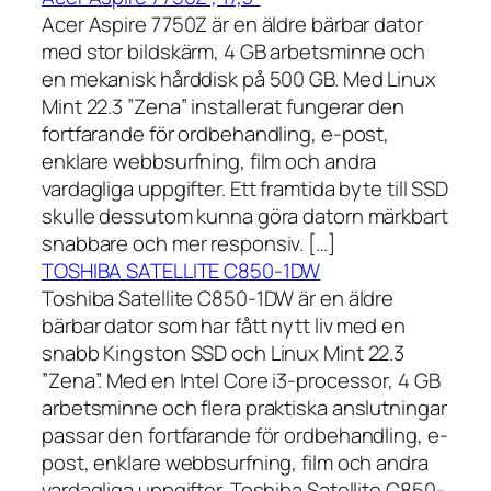
Acer Aspire 7750Z är en äldre bärbar dator
med stor bildskärm, 4 GB arbetsminne och
en mekanisk hårddisk på 500 GB. Med Linux
Mint 22.3 ”Zena” installerat fungerar den
fortfarande för ordbehandling, e-post,
enklare webbsurfning, film och andra
vardagliga uppgifter. Ett framtida byte till SSD
skulle dessutom kunna göra datorn märkbart
snabbare och mer responsiv. […]
TOSHIBA SATELLITE C850-1DW
Toshiba Satellite C850-1DW är en äldre
bärbar dator som har fått nytt liv med en
snabb Kingston SSD och Linux Mint 22.3
”Zena”. Med en Intel Core i3-processor, 4 GB
arbetsminne och flera praktiska anslutningar
passar den fortfarande för ordbehandling, e-
post, enklare webbsurfning, film och andra
vardagliga uppgifter. Toshiba Satellite C850-