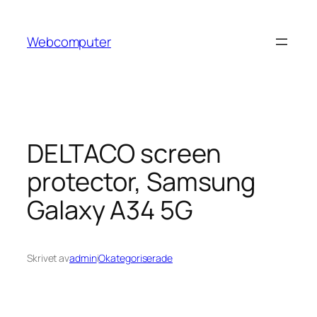
Hoppa
till
Webcomputer
innehåll
DELTACO screen
protector, Samsung
Galaxy A34 5G
Skrivet av
admin
i
Okategoriserade