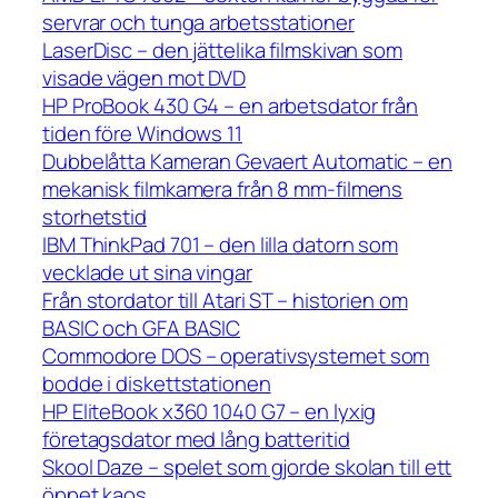
servrar och tunga arbetsstationer
LaserDisc – den jättelika filmskivan som
visade vägen mot DVD
HP ProBook 430 G4 – en arbetsdator från
tiden före Windows 11
Dubbelåtta Kameran Gevaert Automatic – en
mekanisk filmkamera från 8 mm-filmens
storhetstid
IBM ThinkPad 701 – den lilla datorn som
vecklade ut sina vingar
Från stordator till Atari ST – historien om
BASIC och GFA BASIC
Commodore DOS – operativsystemet som
bodde i diskettstationen
HP EliteBook x360 1040 G7 – en lyxig
företagsdator med lång batteritid
Skool Daze – spelet som gjorde skolan till ett
öppet kaos