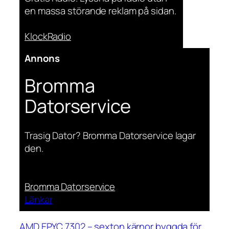
en massa störande reklam på sidan.
KlockRadio
Annons
Bromma
Datorservice
Trasig Dator? Bromma Datorservice lagar
den.
Bromma Datorservice
Länkar
AMD EPYC 7302 – sexton kärnor byggda för