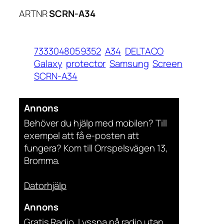
ARTNR
SCRN-A34
7333048059352
A34
DELTACO
Galaxy
protector
Samsung
Screen
SCRN-A34
Annons
Behöver du hjälp med mobilen? Till
exempel att få e-posten att
fungera? Kom till Orrspelsvägen 13,
Bromma.
Datorhjälp
Annons
Gratis Radio. Lyssna på radio utan