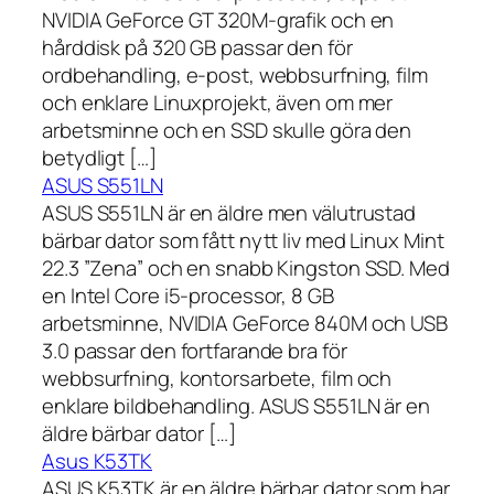
NVIDIA GeForce GT 320M-grafik och en
hårddisk på 320 GB passar den för
ordbehandling, e-post, webbsurfning, film
och enklare Linuxprojekt, även om mer
arbetsminne och en SSD skulle göra den
betydligt […]
ASUS S551LN
ASUS S551LN är en äldre men välutrustad
bärbar dator som fått nytt liv med Linux Mint
22.3 ”Zena” och en snabb Kingston SSD. Med
en Intel Core i5-processor, 8 GB
arbetsminne, NVIDIA GeForce 840M och USB
3.0 passar den fortfarande bra för
webbsurfning, kontorsarbete, film och
enklare bildbehandling. ASUS S551LN är en
äldre bärbar dator […]
Asus K53TK
ASUS K53TK är en äldre bärbar dator som har