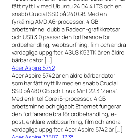
fått nytt liv med Ubuntu 24.04.4 LTS och en
snabb Crucial SSD på 240 GB. Med en
fyrkärnig AMD A6-processor, 4 GB
arbetsminne, dubbla Radeon-grafikkretsar
och USB 3.0 passar den fortfarande för
ordbehandling, webbsurfning, film och andra
vardagliga uppgifter. ASUS K53TK är en äldre
bärbar dator […]
Acer Aspire 5742
Acer Aspire 5742 är en äldre bärbar dator
som har fått nytt liv med en snabb Crucial
SSD på 480 GB och Linux Mint 22.3 ”Zena”.
Med en Intel Core i5-processor, 4 GB
arbetsminne och gigabit Ethernet fungerar
den fortfarande bra för ordbehandling, e-
post, enklare webbsurfning, film och andra
vardagliga uppgifter. Acer Aspire 5742 är […]
Acer Aspire 7750Z , 17,3″