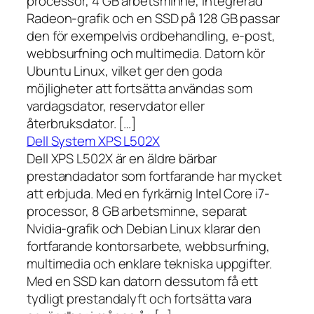
processor, 4 GB arbetsminne, integrerad
Radeon-grafik och en SSD på 128 GB passar
den för exempelvis ordbehandling, e-post,
webbsurfning och multimedia. Datorn kör
Ubuntu Linux, vilket ger den goda
möjligheter att fortsätta användas som
vardagsdator, reservdator eller
återbruksdator. […]
Dell System XPS L502X
Dell XPS L502X är en äldre bärbar
prestandadator som fortfarande har mycket
att erbjuda. Med en fyrkärnig Intel Core i7-
processor, 8 GB arbetsminne, separat
Nvidia-grafik och Debian Linux klarar den
fortfarande kontorsarbete, webbsurfning,
multimedia och enklare tekniska uppgifter.
Med en SSD kan datorn dessutom få ett
tydligt prestandalyft och fortsätta vara