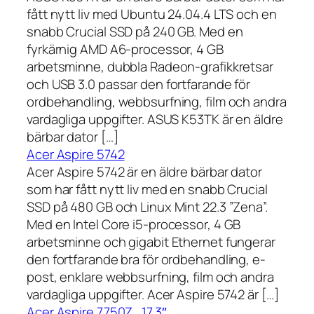
fått nytt liv med Ubuntu 24.04.4 LTS och en
snabb Crucial SSD på 240 GB. Med en
fyrkärnig AMD A6-processor, 4 GB
arbetsminne, dubbla Radeon-grafikkretsar
och USB 3.0 passar den fortfarande för
ordbehandling, webbsurfning, film och andra
vardagliga uppgifter. ASUS K53TK är en äldre
bärbar dator […]
Acer Aspire 5742
Acer Aspire 5742 är en äldre bärbar dator
som har fått nytt liv med en snabb Crucial
SSD på 480 GB och Linux Mint 22.3 ”Zena”.
Med en Intel Core i5-processor, 4 GB
arbetsminne och gigabit Ethernet fungerar
den fortfarande bra för ordbehandling, e-
post, enklare webbsurfning, film och andra
vardagliga uppgifter. Acer Aspire 5742 är […]
Acer Aspire 7750Z , 17,3″