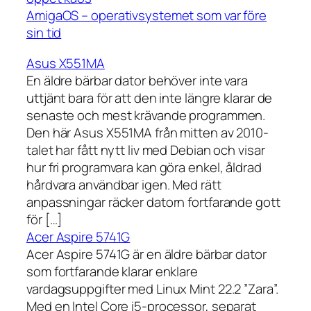
AmigaOS – operativsystemet som var före
sin tid
Asus X551MA
En äldre bärbar dator behöver inte vara
uttjänt bara för att den inte längre klarar de
senaste och mest krävande programmen.
Den här Asus X551MA från mitten av 2010-
talet har fått nytt liv med Debian och visar
hur fri programvara kan göra enkel, åldrad
hårdvara användbar igen. Med rätt
anpassningar räcker datorn fortfarande gott
för […]
Acer Aspire 5741G
Acer Aspire 5741G är en äldre bärbar dator
som fortfarande klarar enklare
vardagsuppgifter med Linux Mint 22.2 ”Zara”.
Med en Intel Core i5-processor, separat