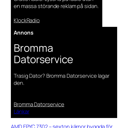
en massa störande reklam på sidan.
KlockRadio
Annons
Bromma
Datorservice
Trasig Dator? Bromma Datorservice lagar
den.
Bromma Datorservice
Länkar
AMD EPYC 7302 – sexton kärnor byggda för