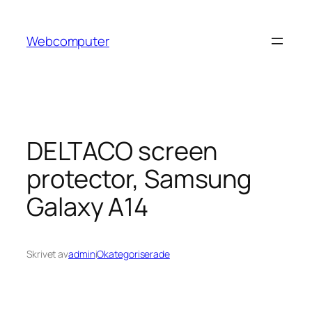
Hoppa
till
Webcomputer
innehåll
DELTACO screen
protector, Samsung
Galaxy A14
Skrivet av
admin
i
Okategoriserade