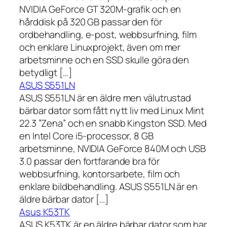
NVIDIA GeForce GT 320M-grafik och en
hårddisk på 320 GB passar den för
ordbehandling, e-post, webbsurfning, film
och enklare Linuxprojekt, även om mer
arbetsminne och en SSD skulle göra den
betydligt […]
ASUS S551LN
ASUS S551LN är en äldre men välutrustad
bärbar dator som fått nytt liv med Linux Mint
22.3 ”Zena” och en snabb Kingston SSD. Med
en Intel Core i5-processor, 8 GB
arbetsminne, NVIDIA GeForce 840M och USB
3.0 passar den fortfarande bra för
webbsurfning, kontorsarbete, film och
enklare bildbehandling. ASUS S551LN är en
äldre bärbar dator […]
Asus K53TK
ASUS K53TK är en äldre bärbar dator som har