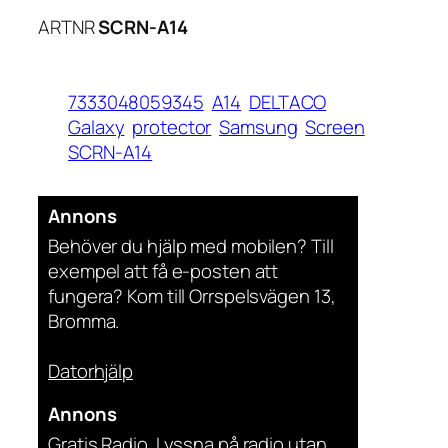
ARTNR
SCRN-A14
7333048059345
A14
DELTACO
Galaxy
protector
Samsung
Screen
SCRN-A14
Annons
Behöver du hjälp med mobilen? Till
exempel att få e-posten att
fungera? Kom till Orrspelsvägen 13,
Bromma.
Datorhjälp
Annons
Gratis Radio. Lyssna på radio utan