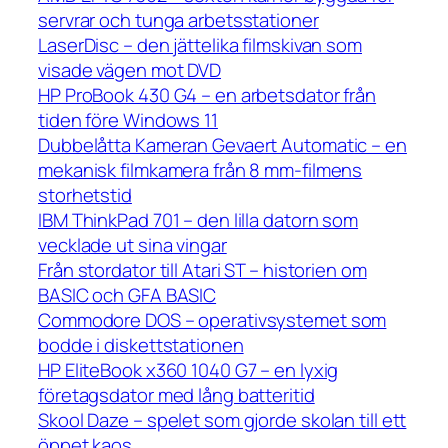
servrar och tunga arbetsstationer
LaserDisc – den jättelika filmskivan som
visade vägen mot DVD
HP ProBook 430 G4 – en arbetsdator från
tiden före Windows 11
Dubbelåtta Kameran Gevaert Automatic – en
mekanisk filmkamera från 8 mm-filmens
storhetstid
IBM ThinkPad 701 – den lilla datorn som
vecklade ut sina vingar
Från stordator till Atari ST – historien om
BASIC och GFA BASIC
Commodore DOS – operativsystemet som
bodde i diskettstationen
HP EliteBook x360 1040 G7 – en lyxig
företagsdator med lång batteritid
Skool Daze – spelet som gjorde skolan till ett
öppet kaos