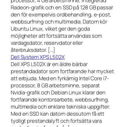
processor, 4 GB arbetsminne, integrerad
Radeon-grafik och en SSD på 128 GB passar
den för exempelvis ordbehandling, e-post,
webbsurfning och multimedia. Datorn kör
Ubuntu Linux, vilket ger den goda
möjligheter att fortsätta användas som
vardagsdator, reservdator eller
återbruksdator. […]
Dell System XPS L502X
Dell XPS L502X är en äldre bärbar
prestandadator som fortfarande har mycket
att erbjuda. Med en fyrkärnig Intel Core i7-
processor, 8 GB arbetsminne, separat
Nvidia-grafik och Debian Linux klarar den
fortfarande kontorsarbete, webbsurfning,
multimedia och enklare tekniska uppgifter.
Med en SSD kan datorn dessutom få ett
tydligt prestandalyft och fortsätta vara