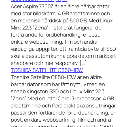
Acer Aspire 7750Z är en äldre bärbar dator
med stor bildskärm, 4 GB arbetsminne och
en mekanisk hårddisk på 500 GB. Med Linux
Mint 22.3 ”Zena” installerat fungerar den
fortfarande för ordbehandling, e-post,
enklare webbsurfning, film och andra
vardagliga uppgifter. Ett framtida byte till SSD
skulle dessutom kunna göra datorn märkbart
snabbare och mer responsiv. […]
TOSHIBA SATELLITE C850-1DW
Toshiba Satellite C850-1DW är en äldre
bärbar dator som har fått nytt liv med en
snabb Kingston SSD och Linux Mint 22.3
”Zena”. Med en Intel Core i3-processor, 4 GB
arbetsminne och flera praktiska anslutningar
passar den fortfarande för ordbehandling, e-
post, enklare webbsurfning, film och andra
vardagliga uppgifter. Toshiba Satellite C850-