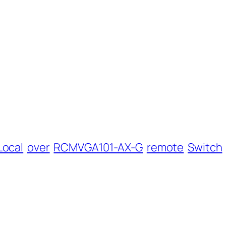
Local
over
RCMVGA101-AX-G
remote
Switch