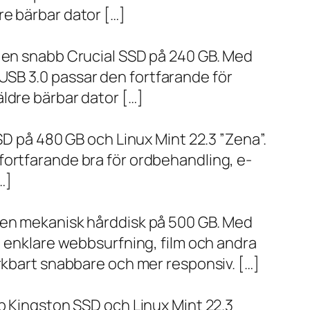
re bärbar dator […]
h en snabb Crucial SSD på 240 GB. Med
SB 3.0 passar den fortfarande för
ldre bärbar dator […]
SD på 480 GB och Linux Mint 22.3 ”Zena”.
fortfarande bra för ordbehandling, e-
…]
h en mekanisk hårddisk på 500 GB. Med
, enklare webbsurfning, film och andra
ärkbart snabbare och mer responsiv. […]
bb Kingston SSD och Linux Mint 22.3