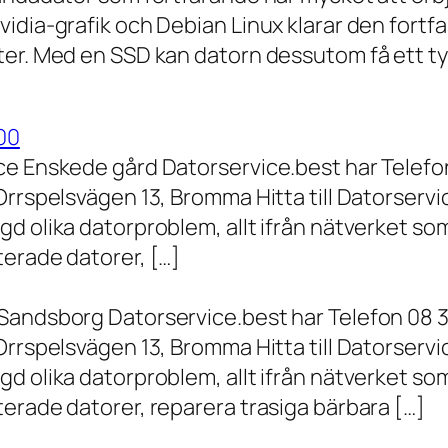
vidia-grafik och Debian Linux klarar den fort
er. Med en SSD kan datorn dessutom få ett tyd
00
ce Enskede gård Datorservice.best har Telefon
Orrspelsvägen 13, Bromma Hitta till Datorserv
d olika datorproblem, allt ifrån nätverket som
terade datorer, […]
Sandsborg Datorservice.best har Telefon 08 3
Orrspelsvägen 13, Bromma Hitta till Datorserv
d olika datorproblem, allt ifrån nätverket som
erade datorer, reparera trasiga bärbara […]