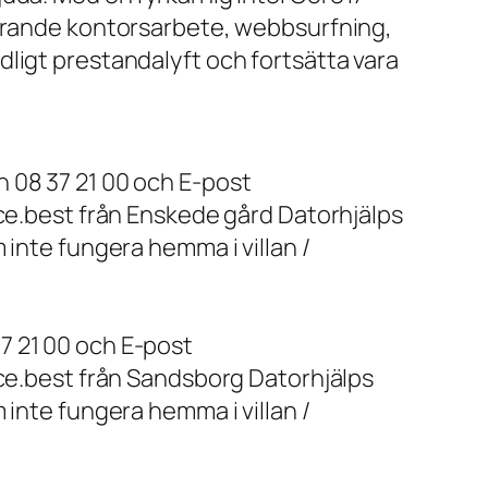
farande kontorsarbete, webbsurfning,
ligt prestandalyft och fortsätta vara
 08 37 21 00 och E-post
ice.best från Enskede gård Datorhjälps
 inte fungera hemma i villan /
7 21 00 och E-post
ice.best från Sandsborg Datorhjälps
 inte fungera hemma i villan /