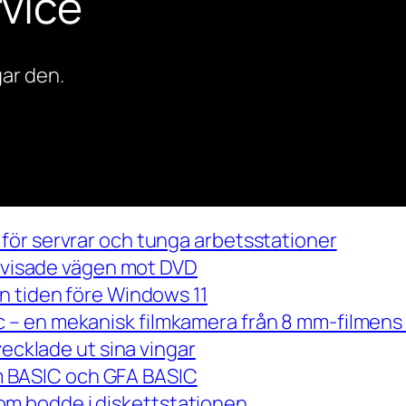
vice
ar den.
för servrar och tunga arbetsstationer
m visade vägen mot DVD
n tiden före Windows 11
– en mekanisk filmkamera från 8 mm-filmens 
vecklade ut sina vingar
 om BASIC och GFA BASIC
m bodde i diskettstationen