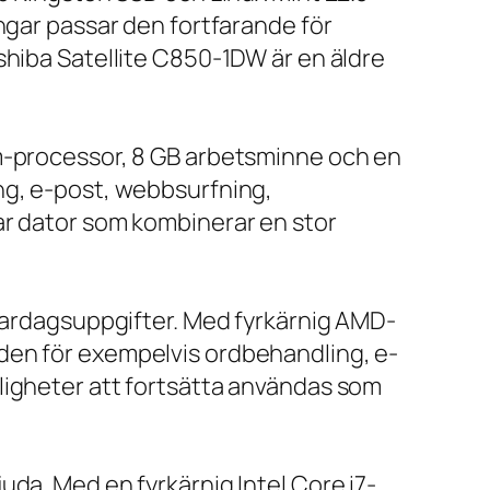
ngar passar den fortfarande för
shiba Satellite C850-1DW är en äldre
um-processor, 8 GB arbetsminne och en
ng, e-post, webbsurfning,
ar dator som kombinerar en stor
 vardagsuppgifter. Med fyrkärnig AMD-
den för exempelvis ordbehandling, e-
ligheter att fortsätta användas som
da. Med en fyrkärnig Intel Core i7-