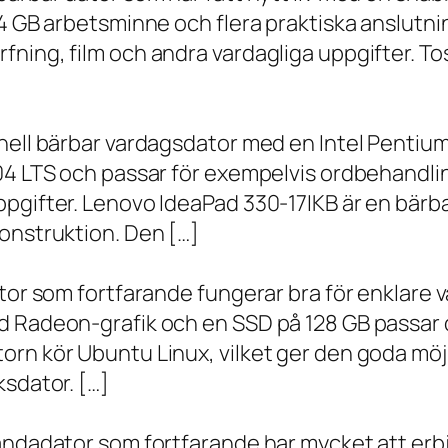
 4 GB arbetsminne och flera praktiska anslutni
ning, film och andra vardagliga uppgifter. To
onell bärbar vardagsdator med en Intel Penti
.04 LTS och passar för exempelvis ordbehandli
ppgifter. Lenovo IdeaPad 330-17IKB är en bärb
onstruktion. Den […]
ator som fortfarande fungerar bra för enklare
d Radeon-grafik och en SSD på 128 GB passar 
orn kör Ubuntu Linux, vilket ger den goda möj
ksdator. […]
andadator som fortfarande har mycket att erbju