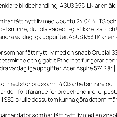
nklare bildbehandling. ASUS S551LN är en äld
m har fått nytt liv med Ubuntu 24.04.4 LTS oc
betsminne, dubbla Radeon-grafikkretsar och U
ndra vardagliga uppgifter. ASUS K53TK är en ä
r som har fått nytt liv med en snabb Crucial S
rbetsminne och gigabit Ethernet fungerar den 
ra vardagliga uppgifter. Acer Aspire 5742 är [
ator med stor bildskärm, 4 GB arbetsminne oc
erar den fortfarande för ordbehandling, e-post
 till SSD skulle dessutom kunna göra datorn m
bärbar dator som har fått nytt liv med en sna