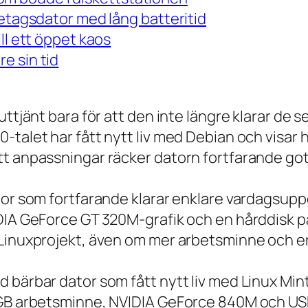
retagsdator med lång batteritid
ll ett öppet kaos
e sin tid
 uttjänt bara för att den inte längre klarar 
talet har fått nytt liv med Debian och visar h
t anpassningar räcker datorn fortfarande gott
tor som fortfarande klarar enklare vardagsuppg
IDIA GeForce GT 320M-grafik och en hårddisk p
 Linuxprojekt, även om mer arbetsminne och en
 bärbar dator som fått nytt liv med Linux Min
 GB arbetsminne, NVIDIA GeForce 840M och USB