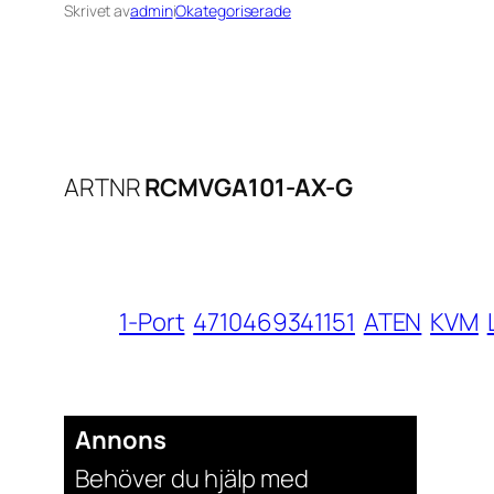
Skrivet av
admin
i
Okategoriserade
ARTNR
RCMVGA101-AX-G
1-Port
4710469341151
ATEN
KVM
Annons
Behöver du hjälp med