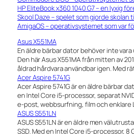
HP EliteBook x360 1040 G7 – en lyxig fö
Skool Daze – spelet som gjorde skolan ti
AmigaOS – operativsystemet som var för
Asus X551MA
En äldre bärbar dator behöver inte vara
Den här Asus X551MA från mitten av 2010-
åldrad hårdvara användbar igen. Med rät
Acer Aspire 5741G
Acer Aspire 5741G är en äldre bärbar da
en Intel Core i5-processor, separat NV
e-post, webbsurfning, film och enklare
ASUS S551LN
ASUS S551LN är en äldre men välutrustad
SSD. Med en Intel Core i5-processor, 8