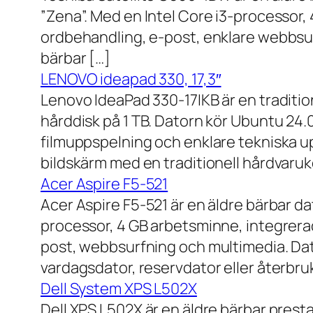
”Zena”. Med en Intel Core i3-processor,
ordbehandling, e-post, enklare webbsurf
bärbar […]
LENOVO ideapad 330, 17,3″
Lenovo IdeaPad 330-17IKB är en traditi
hårddisk på 1 TB. Datorn kör Ubuntu 24
filmuppspelning och enklare tekniska u
bildskärm med en traditionell hårdvaruk
Acer Aspire F5-521
Acer Aspire F5-521 är en äldre bärbar d
processor, 4 GB arbetsminne, integrera
post, webbsurfning och multimedia. Dat
vardagsdator, reservdator eller återbru
Dell System XPS L502X
Dell XPS L502X är en äldre bärbar prest