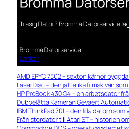
Bromma Datorser
Trasig Dator? Bromma Datorservice lag
Bromma Datorservice
Länkar
AMD EPYC 7302 – sexton kärnor byggda 
LaserDisc – den jättelika filmskivan so
HP ProBook 430 G4 – en arbetsdator frå
Dubbelåtta Kameran Gevaert Automatic 
IBM ThinkPad 701 – den lilla datorn som 
Från stordator till Atari ST – historien
Commodore DOS – operativsystemet so