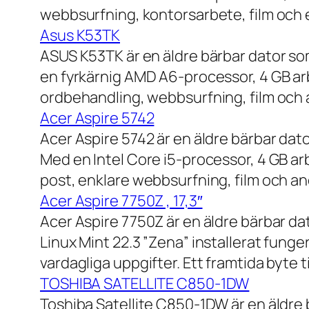
webbsurfning, kontorsarbete, film och e
Asus K53TK
ASUS K53TK är en äldre bärbar dator so
en fyrkärnig AMD A6-processor, 4 GB ar
ordbehandling, webbsurfning, film och a
Acer Aspire 5742
Acer Aspire 5742 är en äldre bärbar dato
Med en Intel Core i5-processor, 4 GB a
post, enklare webbsurfning, film och and
Acer Aspire 7750Z , 17,3″
Acer Aspire 7750Z är en äldre bärbar d
Linux Mint 22.3 ”Zena” installerat fung
vardagliga uppgifter. Ett framtida byte
TOSHIBA SATELLITE C850-1DW
Toshiba Satellite C850-1DW är en äldre 