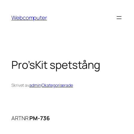
Hoppa
till
Webcomputer
innehåll
Pro’sKit spetstång
Skrivet av
admin
i
Okategoriserade
ARTNR
PM-736