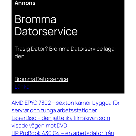
Annons
Bromma
Datorservice
Trasig Dator? Bromma Datorservice lagar
den.
Bromma Datorservice
Länkar
AMD EPYC 7302 – sexton kärnor byggda för
servrar och tunga arbetsstationer
LaserDisc – den jättelika filmskivan som
visade vägen mot DVD
HP ProBook 430 G4 – en arbetsdator från