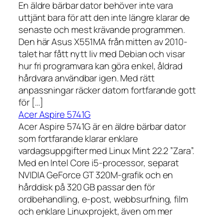
En äldre bärbar dator behöver inte vara
uttjänt bara för att den inte längre klarar de
senaste och mest krävande programmen.
Den här Asus X551MA från mitten av 2010-
talet har fått nytt liv med Debian och visar
hur fri programvara kan göra enkel, åldrad
hårdvara användbar igen. Med rätt
anpassningar räcker datorn fortfarande gott
för […]
Acer Aspire 5741G
Acer Aspire 5741G är en äldre bärbar dator
som fortfarande klarar enklare
vardagsuppgifter med Linux Mint 22.2 ”Zara”.
Med en Intel Core i5-processor, separat
NVIDIA GeForce GT 320M-grafik och en
hårddisk på 320 GB passar den för
ordbehandling, e-post, webbsurfning, film
och enklare Linuxprojekt, även om mer