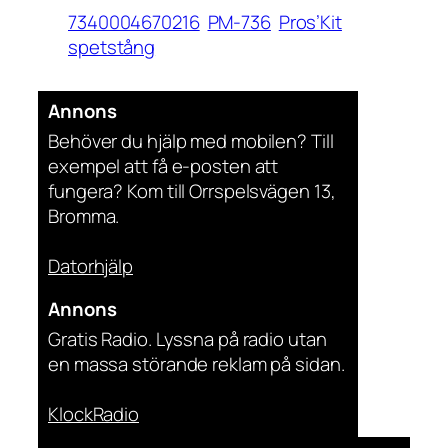
7340004670216
PM-736
Pros’Kit
spetstång
Annons
Behöver du hjälp med mobilen? Till
exempel att få e-posten att
fungera? Kom till Orrspelsvägen 13,
Bromma.
Datorhjälp
Annons
Gratis Radio. Lyssna på radio utan
en massa störande reklam på sidan.
KlockRadio