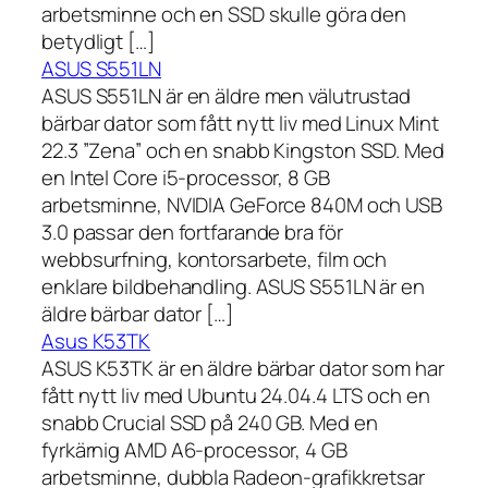
arbetsminne och en SSD skulle göra den
betydligt […]
ASUS S551LN
ASUS S551LN är en äldre men välutrustad
bärbar dator som fått nytt liv med Linux Mint
22.3 ”Zena” och en snabb Kingston SSD. Med
en Intel Core i5-processor, 8 GB
arbetsminne, NVIDIA GeForce 840M och USB
3.0 passar den fortfarande bra för
webbsurfning, kontorsarbete, film och
enklare bildbehandling. ASUS S551LN är en
äldre bärbar dator […]
Asus K53TK
ASUS K53TK är en äldre bärbar dator som har
fått nytt liv med Ubuntu 24.04.4 LTS och en
snabb Crucial SSD på 240 GB. Med en
fyrkärnig AMD A6-processor, 4 GB
arbetsminne, dubbla Radeon-grafikkretsar