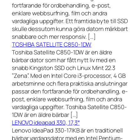
fortfarande för ordbehandling, e-post,
enklare webbsurfning, film och andra
vardagliga uppgifter. Ett framtida byte till SSD
skulle dessutom kunna göra datorn märkbart
snabbare och mer responsiv. […]
TOSHIBA SATELLITE C850-1DW
Toshiba Satellite C850-1DW är en äldre
bärbar dator som har fått nytt liv med en
snabb Kingston SSD och Linux Mint 22.3
”Zena”. Med en Intel Core i3-processor, 4 GB
arbetsminne och flera praktiska anslutningar
passar den fortfarande för ordbehandling, e-
post, enklare webbsurfning, film och andra
vardagliga uppgifter. Toshiba Satellite C850-
1DW är en äldre bärbar […]
LENOVO ideapad 330, 17,3″
Lenovo IdeaPad 330-17IKB är en traditionell
bärbar vardagsdator med en Intel Pentium-