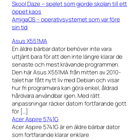
Skool Daze – spelet som gjorde skolan till ett
öppet kaos
AmigaOS – operativsystemet som var före
sin tid
Asus X551MA
En äldre bärbar dator behöver inte vara
uttjänt bara för att den inte längre klarar de
senaste och mest krävande programmen.
Den här Asus X551MA från mitten av 2010-
talet har fått nytt liv med Debian och visar
hur fri programvara kan göra enkel, åldrad
hårdvara användbar igen. Med rätt
anpassningar räcker datorn fortfarande gott
för […]
Acer Aspire 5741G
Acer Aspire 5741G är en äldre bärbar dator
som fortfarande klarar enklare