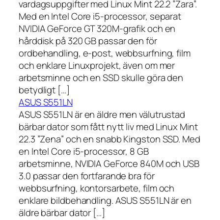
vardagsuppgifter med Linux Mint 22.2 ”Zara”.
Med en Intel Core i5-processor, separat
NVIDIA GeForce GT 320M-grafik och en
hårddisk på 320 GB passar den för
ordbehandling, e-post, webbsurfning, film
och enklare Linuxprojekt, även om mer
arbetsminne och en SSD skulle göra den
betydligt […]
ASUS S551LN
ASUS S551LN är en äldre men välutrustad
bärbar dator som fått nytt liv med Linux Mint
22.3 ”Zena” och en snabb Kingston SSD. Med
en Intel Core i5-processor, 8 GB
arbetsminne, NVIDIA GeForce 840M och USB
3.0 passar den fortfarande bra för
webbsurfning, kontorsarbete, film och
enklare bildbehandling. ASUS S551LN är en
äldre bärbar dator […]