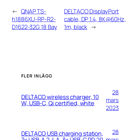
←
QNAP TS-
DELTACO DisplayPort
h1886XU-RP-R2-
cable, DP 1.4, 8K@60Hz,
D1622-32G 18 Bay
1m, black
→
FLER INLÄGG
28
DELTACO wireless charger, 10
mars
W, USB-C, Qi certified, white
2023
28
DELTACO USB charging station,
mars
7x USB-A 2.4 A, 3x USB-C PD 20