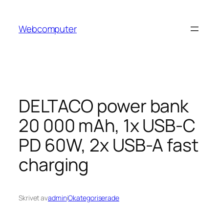
Hoppa
till
Webcomputer
innehåll
DELTACO power bank
20 000 mAh, 1x USB-C
PD 60W, 2x USB-A fast
charging
Skrivet av
admin
i
Okategoriserade