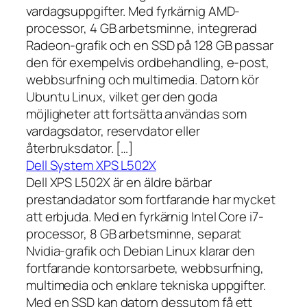
vardagsuppgifter. Med fyrkärnig AMD-
processor, 4 GB arbetsminne, integrerad
Radeon-grafik och en SSD på 128 GB passar
den för exempelvis ordbehandling, e-post,
webbsurfning och multimedia. Datorn kör
Ubuntu Linux, vilket ger den goda
möjligheter att fortsätta användas som
vardagsdator, reservdator eller
återbruksdator. […]
Dell System XPS L502X
Dell XPS L502X är en äldre bärbar
prestandadator som fortfarande har mycket
att erbjuda. Med en fyrkärnig Intel Core i7-
processor, 8 GB arbetsminne, separat
Nvidia-grafik och Debian Linux klarar den
fortfarande kontorsarbete, webbsurfning,
multimedia och enklare tekniska uppgifter.
Med en SSD kan datorn dessutom få ett