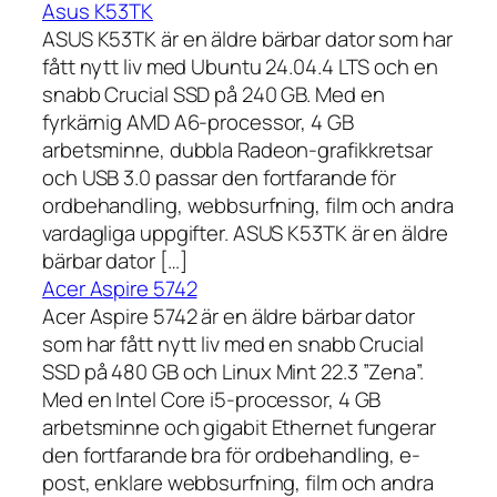
Asus K53TK
ASUS K53TK är en äldre bärbar dator som har
fått nytt liv med Ubuntu 24.04.4 LTS och en
snabb Crucial SSD på 240 GB. Med en
fyrkärnig AMD A6-processor, 4 GB
arbetsminne, dubbla Radeon-grafikkretsar
och USB 3.0 passar den fortfarande för
ordbehandling, webbsurfning, film och andra
vardagliga uppgifter. ASUS K53TK är en äldre
bärbar dator […]
Acer Aspire 5742
Acer Aspire 5742 är en äldre bärbar dator
som har fått nytt liv med en snabb Crucial
SSD på 480 GB och Linux Mint 22.3 ”Zena”.
Med en Intel Core i5-processor, 4 GB
arbetsminne och gigabit Ethernet fungerar
den fortfarande bra för ordbehandling, e-
post, enklare webbsurfning, film och andra