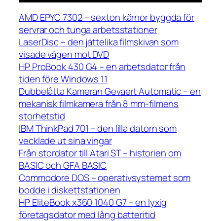
AMD EPYC 7302 – sexton kärnor byggda för
servrar och tunga arbetsstationer
LaserDisc – den jättelika filmskivan som
visade vägen mot DVD
HP ProBook 430 G4 – en arbetsdator från
tiden före Windows 11
Dubbelåtta Kameran Gevaert Automatic – en
mekanisk filmkamera från 8 mm-filmens
storhetstid
IBM ThinkPad 701 – den lilla datorn som
vecklade ut sina vingar
Från stordator till Atari ST – historien om
BASIC och GFA BASIC
Commodore DOS – operativsystemet som
bodde i diskettstationen
HP EliteBook x360 1040 G7 – en lyxig
företagsdator med lång batteritid