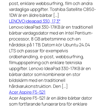
post, enklare webbsurfning, film och andra
vardagliga uppgifter. Toshiba Satellite C850-
1DW är en äldre bärbar […]
LENOVO ideapad 330, 17,3″
Lenovo IdeaPad 330-17IKB är en traditionell
bärbar vardagsdator med en Intel Pentium-
processor, 8 GB arbetsminne och en
hårddisk på 1 TB. Datorn kör Ubuntu 24.04
LTS och passar för exempelvis
ordbehandling, e-post, webbsurfning,
filmuppspelning och enklare tekniska
uppgifter. Lenovo IdeaPad 330-17IKB är en
bärbar dator som kombinerar en stor
bildskärm med en traditionell
hårdvarukonstruktion. Den […]
Acer Aspire F5-521
Acer Aspire F5-521 är en äldre bärbar dator
som fortfarande fungerar bra för enklare