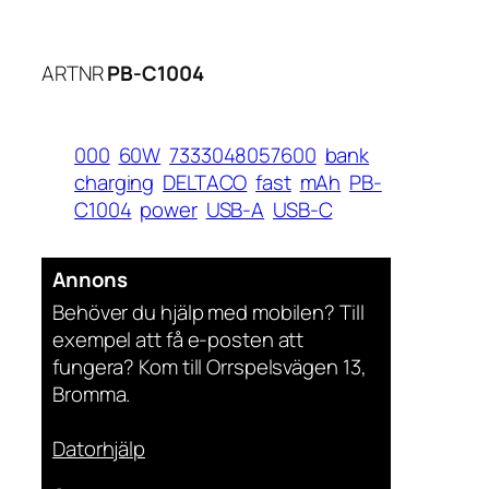
ARTNR
PB-C1004
000
60W
7333048057600
bank
charging
DELTACO
fast
mAh
PB-
C1004
power
USB-A
USB-C
Annons
Behöver du hjälp med mobilen? Till
exempel att få e-posten att
fungera? Kom till Orrspelsvägen 13,
Bromma.
Datorhjälp