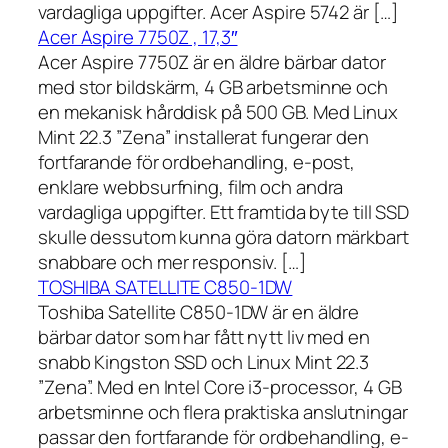
vardagliga uppgifter. Acer Aspire 5742 är […]
Acer Aspire 7750Z , 17,3″
Acer Aspire 7750Z är en äldre bärbar dator
med stor bildskärm, 4 GB arbetsminne och
en mekanisk hårddisk på 500 GB. Med Linux
Mint 22.3 ”Zena” installerat fungerar den
fortfarande för ordbehandling, e-post,
enklare webbsurfning, film och andra
vardagliga uppgifter. Ett framtida byte till SSD
skulle dessutom kunna göra datorn märkbart
snabbare och mer responsiv. […]
TOSHIBA SATELLITE C850-1DW
Toshiba Satellite C850-1DW är en äldre
bärbar dator som har fått nytt liv med en
snabb Kingston SSD och Linux Mint 22.3
”Zena”. Med en Intel Core i3-processor, 4 GB
arbetsminne och flera praktiska anslutningar
passar den fortfarande för ordbehandling, e-