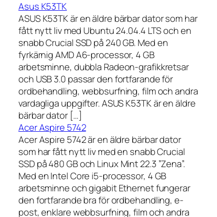
Asus K53TK
ASUS K53TK är en äldre bärbar dator som har
fått nytt liv med Ubuntu 24.04.4 LTS och en
snabb Crucial SSD på 240 GB. Med en
fyrkärnig AMD A6-processor, 4 GB
arbetsminne, dubbla Radeon-grafikkretsar
och USB 3.0 passar den fortfarande för
ordbehandling, webbsurfning, film och andra
vardagliga uppgifter. ASUS K53TK är en äldre
bärbar dator […]
Acer Aspire 5742
Acer Aspire 5742 är en äldre bärbar dator
som har fått nytt liv med en snabb Crucial
SSD på 480 GB och Linux Mint 22.3 ”Zena”.
Med en Intel Core i5-processor, 4 GB
arbetsminne och gigabit Ethernet fungerar
den fortfarande bra för ordbehandling, e-
post, enklare webbsurfning, film och andra