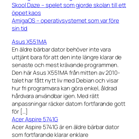
Skool Daze – spelet som gjorde skolan till ett
öppet kaos
AmigaOS – operativsystemet som var före
sin tid
Asus X551MA
En äldre bärbar dator behöver inte vara
uttjänt bara för att den inte längre klarar de
senaste och mest krävande programmen.
Den här Asus X551MA från mitten av 2010-
talet har fått nytt liv med Debian och visar
hur fri programvara kan göra enkel, åldrad
hårdvara användbar igen. Med rätt
anpassningar räcker datorn fortfarande gott
för […]
Acer Aspire 5741G
Acer Aspire 5741G är en äldre bärbar dator
som fortfarande klarar enklare