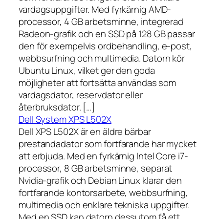
vardagsuppgifter. Med fyrkärnig AMD-
processor, 4 GB arbetsminne, integrerad
Radeon-grafik och en SSD på 128 GB passar
den för exempelvis ordbehandling, e-post,
webbsurfning och multimedia. Datorn kör
Ubuntu Linux, vilket ger den goda
möjligheter att fortsätta användas som
vardagsdator, reservdator eller
återbruksdator. […]
Dell System XPS L502X
Dell XPS L502X är en äldre bärbar
prestandadator som fortfarande har mycket
att erbjuda. Med en fyrkärnig Intel Core i7-
processor, 8 GB arbetsminne, separat
Nvidia-grafik och Debian Linux klarar den
fortfarande kontorsarbete, webbsurfning,
multimedia och enklare tekniska uppgifter.
Med en SSD kan datorn dessutom få ett