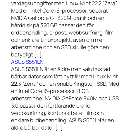
vardagsuppgifter med Linux Mint 22.2 ”Zara”.
Med en Intel Core i5-processor, separat
NVIDIA GeForce GT 320M-grafik och en
hårddisk på 320 GB passar den för
ordbehandling, e-post, webbsurfning, film
och enklare Linuxprojekt, även om mer
arbetsminne och en SSD skulle göra den
betydligt […]
ASUS S551LN
ASUS S551LN är en äldre men välutrustad
bärbar dator som fått nytt liv med Linux Mint
22.3 ”Zena” och en snabb Kingston SSD. Med
en Intel Core i5-processor, 8 GB
arbetsminne, NVIDIA GeForce 840M och USB
3.0 passar den fortfarande bra för
webbsurfning, kontorsarbete, film och
enklare bildbehandling. ASUS S551LN är en
äldre bärbar dator […]