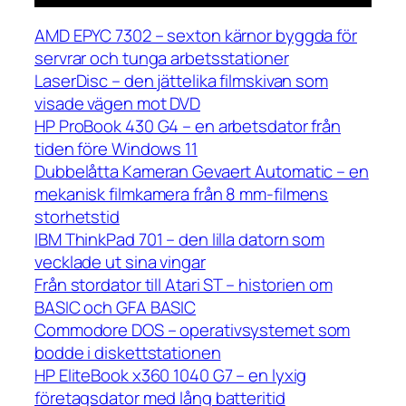
AMD EPYC 7302 – sexton kärnor byggda för
servrar och tunga arbetsstationer
LaserDisc – den jättelika filmskivan som
visade vägen mot DVD
HP ProBook 430 G4 – en arbetsdator från
tiden före Windows 11
Dubbelåtta Kameran Gevaert Automatic – en
mekanisk filmkamera från 8 mm-filmens
storhetstid
IBM ThinkPad 701 – den lilla datorn som
vecklade ut sina vingar
Från stordator till Atari ST – historien om
BASIC och GFA BASIC
Commodore DOS – operativsystemet som
bodde i diskettstationen
HP EliteBook x360 1040 G7 – en lyxig
företagsdator med lång batteritid