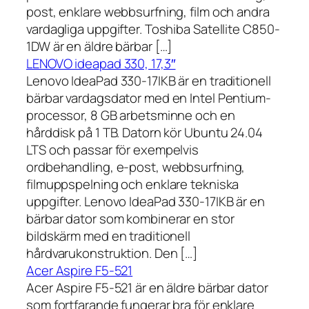
post, enklare webbsurfning, film och andra
vardagliga uppgifter. Toshiba Satellite C850-
1DW är en äldre bärbar […]
LENOVO ideapad 330, 17,3″
Lenovo IdeaPad 330-17IKB är en traditionell
bärbar vardagsdator med en Intel Pentium-
processor, 8 GB arbetsminne och en
hårddisk på 1 TB. Datorn kör Ubuntu 24.04
LTS och passar för exempelvis
ordbehandling, e-post, webbsurfning,
filmuppspelning och enklare tekniska
uppgifter. Lenovo IdeaPad 330-17IKB är en
bärbar dator som kombinerar en stor
bildskärm med en traditionell
hårdvarukonstruktion. Den […]
Acer Aspire F5-521
Acer Aspire F5-521 är en äldre bärbar dator
som fortfarande fungerar bra för enklare