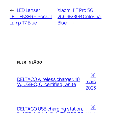
←
LED Lenser
Xiaomi 11T Pro 5G
LEDLENSER – Pocket
256GB/8GB Celestial
Lamp T7 Blue
Blue
→
FLER INLÄGG
28
DELTACO wireless charger, 10
mars
W, USB-C, Qi certified, white
2023
28
DELTACO USB charging station,