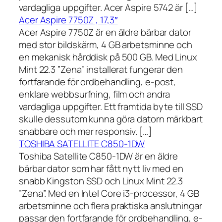
vardagliga uppgifter. Acer Aspire 5742 är […]
Acer Aspire 7750Z , 17,3″
Acer Aspire 7750Z är en äldre bärbar dator
med stor bildskärm, 4 GB arbetsminne och
en mekanisk hårddisk på 500 GB. Med Linux
Mint 22.3 ”Zena” installerat fungerar den
fortfarande för ordbehandling, e-post,
enklare webbsurfning, film och andra
vardagliga uppgifter. Ett framtida byte till SSD
skulle dessutom kunna göra datorn märkbart
snabbare och mer responsiv. […]
TOSHIBA SATELLITE C850-1DW
Toshiba Satellite C850-1DW är en äldre
bärbar dator som har fått nytt liv med en
snabb Kingston SSD och Linux Mint 22.3
”Zena”. Med en Intel Core i3-processor, 4 GB
arbetsminne och flera praktiska anslutningar
passar den fortfarande för ordbehandling, e-