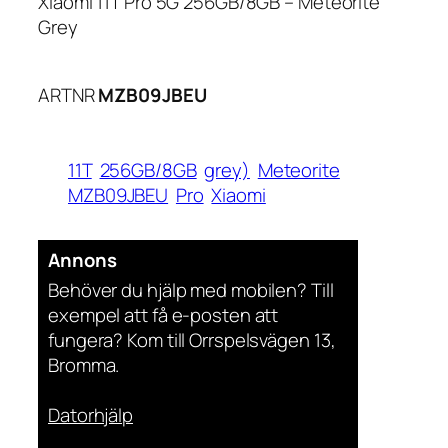
Xiaomi 11T Pro 5G 256GB/8GB – Meteorite
Grey
ARTNR
MZB09JBEU
11T
256GB/8GB
grey)
Meteorite
MZB09JBEU
Pro
Xiaomi
Annons
Behöver du hjälp med mobilen? Till
exempel att få e-posten att
fungera? Kom till Orrspelsvägen 13,
Bromma.
Datorhjälp