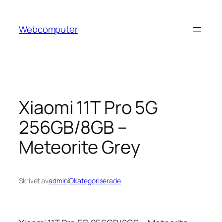
Hoppa
till
Webcomputer
innehåll
Xiaomi 11T Pro 5G
256GB/8GB –
Meteorite Grey
Skrivet av
admin
i
Okategoriserade