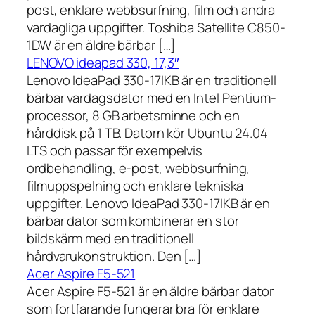
post, enklare webbsurfning, film och andra
vardagliga uppgifter. Toshiba Satellite C850-
1DW är en äldre bärbar […]
LENOVO ideapad 330, 17,3″
Lenovo IdeaPad 330-17IKB är en traditionell
bärbar vardagsdator med en Intel Pentium-
processor, 8 GB arbetsminne och en
hårddisk på 1 TB. Datorn kör Ubuntu 24.04
LTS och passar för exempelvis
ordbehandling, e-post, webbsurfning,
filmuppspelning och enklare tekniska
uppgifter. Lenovo IdeaPad 330-17IKB är en
bärbar dator som kombinerar en stor
bildskärm med en traditionell
hårdvarukonstruktion. Den […]
Acer Aspire F5-521
Acer Aspire F5-521 är en äldre bärbar dator
som fortfarande fungerar bra för enklare