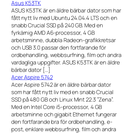
Asus K53TK
ASUS K53TK är en äldre bärbar dator som har
fått nytt liv med Ubuntu 24.04.4 LTS och en
snabb Crucial SSD på 240 GB. Med en
fyrkärnig AMD A6-processor, 4 GB
arbetsminne, dubbla Radeon-grafikkretsar
och USB 3.0 passar den fortfarande för
ordbehandling, webbsurfning, film och andra
vardagliga uppgifter. ASUS K53TK är en äldre
bärbar dator […]
Acer Aspire 5742
Acer Aspire 5742 är en äldre bärbar dator
som har fått nytt liv med en snabb Crucial
SSD på 480 GB och Linux Mint 22.3 ”Zena”.
Med en Intel Core i5-processor, 4 GB
arbetsminne och gigabit Ethernet fungerar
den fortfarande bra för ordbehandling, e-
post, enklare webbsurfning, film och andra