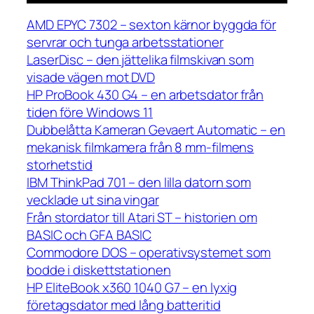
AMD EPYC 7302 – sexton kärnor byggda för
servrar och tunga arbetsstationer
LaserDisc – den jättelika filmskivan som
visade vägen mot DVD
HP ProBook 430 G4 – en arbetsdator från
tiden före Windows 11
Dubbelåtta Kameran Gevaert Automatic – en
mekanisk filmkamera från 8 mm-filmens
storhetstid
IBM ThinkPad 701 – den lilla datorn som
vecklade ut sina vingar
Från stordator till Atari ST – historien om
BASIC och GFA BASIC
Commodore DOS – operativsystemet som
bodde i diskettstationen
HP EliteBook x360 1040 G7 – en lyxig
företagsdator med lång batteritid