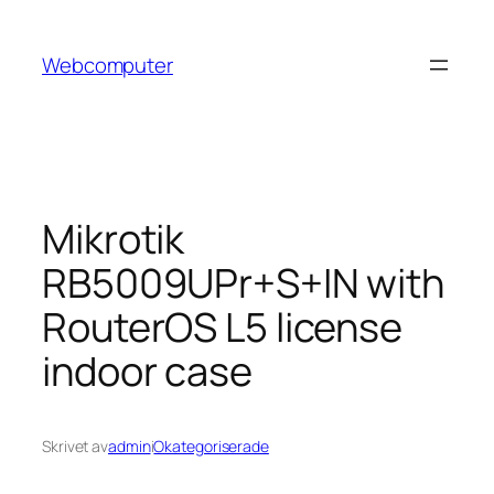
Hoppa
till
Webcomputer
innehåll
Mikrotik
RB5009UPr+S+IN with
RouterOS L5 license
indoor case
Skrivet av
admin
i
Okategoriserade