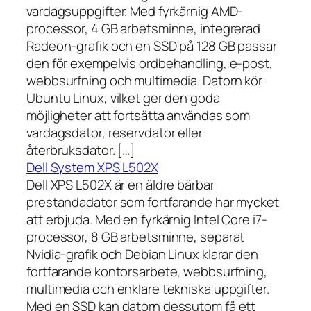
vardagsuppgifter. Med fyrkärnig AMD-
processor, 4 GB arbetsminne, integrerad
Radeon-grafik och en SSD på 128 GB passar
den för exempelvis ordbehandling, e-post,
webbsurfning och multimedia. Datorn kör
Ubuntu Linux, vilket ger den goda
möjligheter att fortsätta användas som
vardagsdator, reservdator eller
återbruksdator. […]
Dell System XPS L502X
Dell XPS L502X är en äldre bärbar
prestandadator som fortfarande har mycket
att erbjuda. Med en fyrkärnig Intel Core i7-
processor, 8 GB arbetsminne, separat
Nvidia-grafik och Debian Linux klarar den
fortfarande kontorsarbete, webbsurfning,
multimedia och enklare tekniska uppgifter.
Med en SSD kan datorn dessutom få ett