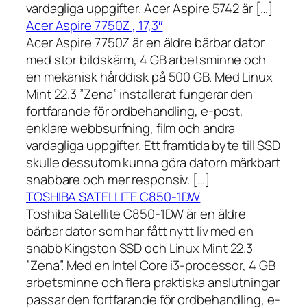
vardagliga uppgifter. Acer Aspire 5742 är […]
Acer Aspire 7750Z , 17,3″
Acer Aspire 7750Z är en äldre bärbar dator
med stor bildskärm, 4 GB arbetsminne och
en mekanisk hårddisk på 500 GB. Med Linux
Mint 22.3 ”Zena” installerat fungerar den
fortfarande för ordbehandling, e-post,
enklare webbsurfning, film och andra
vardagliga uppgifter. Ett framtida byte till SSD
skulle dessutom kunna göra datorn märkbart
snabbare och mer responsiv. […]
TOSHIBA SATELLITE C850-1DW
Toshiba Satellite C850-1DW är en äldre
bärbar dator som har fått nytt liv med en
snabb Kingston SSD och Linux Mint 22.3
”Zena”. Med en Intel Core i3-processor, 4 GB
arbetsminne och flera praktiska anslutningar
passar den fortfarande för ordbehandling, e-