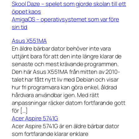
Skool Daze – spelet som gjorde skolan till ett
öppet kaos
AmigaOS – operativsystemet som var före
sin tid
Asus X551MA
En äldre bärbar dator behöver inte vara
uttjänt bara för att den inte längre klarar de
senaste och mest krävande programmen.
Den här Asus X551MA från mitten av 2010-
talet har fått nytt liv med Debian och visar
hur fri programvara kan göra enkel, åldrad
hårdvara användbar igen. Med rätt
anpassningar räcker datorn fortfarande gott
för […]
Acer Aspire 5741G
Acer Aspire 5741G är en äldre bärbar dator
som fortfarande klarar enklare