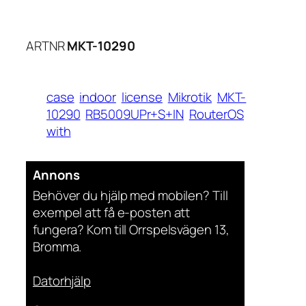
ARTNR
MKT-10290
case
indoor
license
Mikrotik
MKT-
10290
RB5009UPr+S+IN
RouterOS
with
Annons
Behöver du hjälp med mobilen? Till
exempel att få e-posten att
fungera? Kom till Orrspelsvägen 13,
Bromma.
Datorhjälp