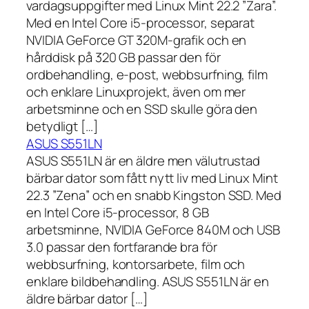
vardagsuppgifter med Linux Mint 22.2 ”Zara”.
Med en Intel Core i5-processor, separat
NVIDIA GeForce GT 320M-grafik och en
hårddisk på 320 GB passar den för
ordbehandling, e-post, webbsurfning, film
och enklare Linuxprojekt, även om mer
arbetsminne och en SSD skulle göra den
betydligt […]
ASUS S551LN
ASUS S551LN är en äldre men välutrustad
bärbar dator som fått nytt liv med Linux Mint
22.3 ”Zena” och en snabb Kingston SSD. Med
en Intel Core i5-processor, 8 GB
arbetsminne, NVIDIA GeForce 840M och USB
3.0 passar den fortfarande bra för
webbsurfning, kontorsarbete, film och
enklare bildbehandling. ASUS S551LN är en
äldre bärbar dator […]