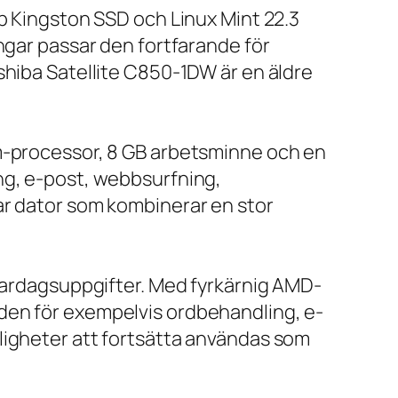
bb Kingston SSD och Linux Mint 22.3
ngar passar den fortfarande för
shiba Satellite C850-1DW är en äldre
um-processor, 8 GB arbetsminne och en
ng, e-post, webbsurfning,
ar dator som kombinerar en stor
 vardagsuppgifter. Med fyrkärnig AMD-
den för exempelvis ordbehandling, e-
ligheter att fortsätta användas som