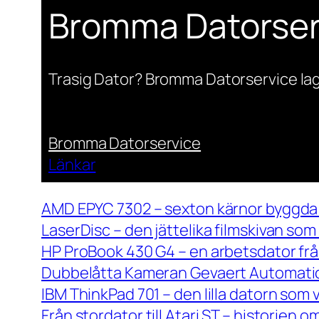
Bromma Datorser
Trasig Dator? Bromma Datorservice lag
Bromma Datorservice
Länkar
AMD EPYC 7302 – sexton kärnor byggda 
LaserDisc – den jättelika filmskivan so
HP ProBook 430 G4 – en arbetsdator frå
Dubbelåtta Kameran Gevaert Automatic 
IBM ThinkPad 701 – den lilla datorn som 
Från stordator till Atari ST – historien