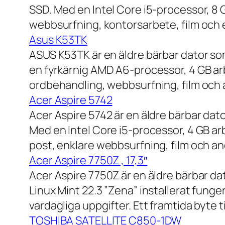
SSD. Med en Intel Core i5-processor, 8
webbsurfning, kontorsarbete, film och e
Asus K53TK
ASUS K53TK är en äldre bärbar dator so
en fyrkärnig AMD A6-processor, 4 GB ar
ordbehandling, webbsurfning, film och a
Acer Aspire 5742
Acer Aspire 5742 är en äldre bärbar dato
Med en Intel Core i5-processor, 4 GB a
post, enklare webbsurfning, film och and
Acer Aspire 7750Z , 17,3″
Acer Aspire 7750Z är en äldre bärbar d
Linux Mint 22.3 ”Zena” installerat fung
vardagliga uppgifter. Ett framtida byte
TOSHIBA SATELLITE C850-1DW