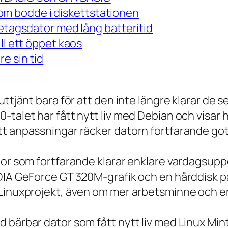
m bodde i diskettstationen
retagsdator med lång batteritid
ll ett öppet kaos
e sin tid
 uttjänt bara för att den inte längre klarar 
talet har fått nytt liv med Debian och visar h
t anpassningar räcker datorn fortfarande gott
tor som fortfarande klarar enklare vardagsuppg
IDIA GeForce GT 320M-grafik och en hårddisk p
 Linuxprojekt, även om mer arbetsminne och en
 bärbar dator som fått nytt liv med Linux Min