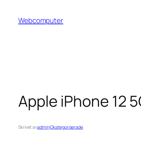
Hoppa
till
Webcomputer
innehåll
Apple iPhone 12 5
Skrivet av
admin
i
Okategoriserade