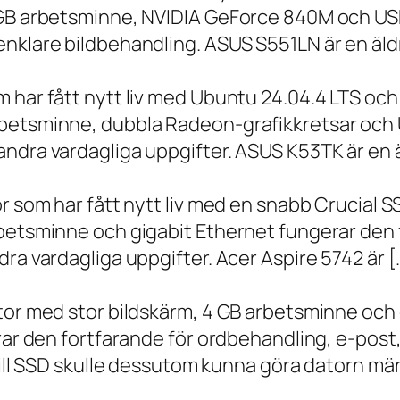
 GB arbetsminne, NVIDIA GeForce 840M och USB
nklare bildbehandling. ASUS S551LN är en äld
m har fått nytt liv med Ubuntu 24.04.4 LTS oc
betsminne, dubbla Radeon-grafikkretsar och U
ndra vardagliga uppgifter. ASUS K53TK är en ä
r som har fått nytt liv med en snabb Crucial S
rbetsminne och gigabit Ethernet fungerar den 
ra vardagliga uppgifter. Acer Aspire 5742 är [
ator med stor bildskärm, 4 GB arbetsminne oc
erar den fortfarande för ordbehandling, e-post
 till SSD skulle dessutom kunna göra datorn m