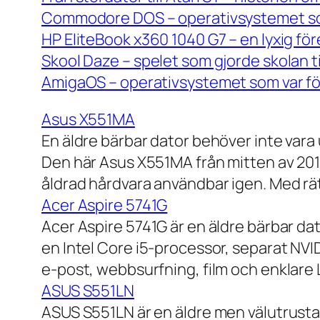
Commodore DOS – operativsystemet so
HP EliteBook x360 1040 G7 – en lyxig fö
Skool Daze – spelet som gjorde skolan ti
AmigaOS – operativsystemet som var för
Asus X551MA
En äldre bärbar dator behöver inte vara
Den här Asus X551MA från mitten av 2010-
åldrad hårdvara användbar igen. Med rät
Acer Aspire 5741G
Acer Aspire 5741G är en äldre bärbar da
en Intel Core i5-processor, separat NV
e-post, webbsurfning, film och enklare
ASUS S551LN
ASUS S551LN är en äldre men välutrustad