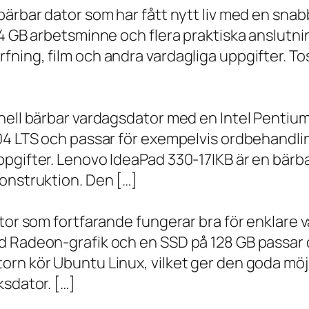
bärbar dator som har fått nytt liv med en sna
 4 GB arbetsminne och flera praktiska anslutni
ning, film och andra vardagliga uppgifter. To
onell bärbar vardagsdator med en Intel Penti
.04 LTS och passar för exempelvis ordbehandli
ppgifter. Lenovo IdeaPad 330-17IKB är en bärb
onstruktion. Den […]
ator som fortfarande fungerar bra för enklare
d Radeon-grafik och en SSD på 128 GB passar 
orn kör Ubuntu Linux, vilket ger den goda möj
ksdator. […]