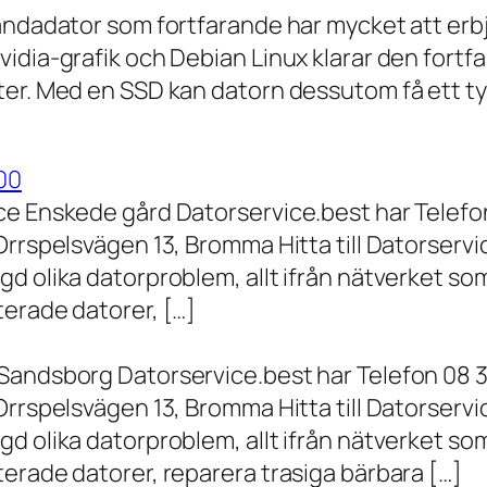
andadator som fortfarande har mycket att erbju
vidia-grafik och Debian Linux klarar den fort
er. Med en SSD kan datorn dessutom få ett tyd
00
ce Enskede gård Datorservice.best har Telefon
Orrspelsvägen 13, Bromma Hitta till Datorserv
d olika datorproblem, allt ifrån nätverket som
terade datorer, […]
Sandsborg Datorservice.best har Telefon 08 3
Orrspelsvägen 13, Bromma Hitta till Datorserv
d olika datorproblem, allt ifrån nätverket som
erade datorer, reparera trasiga bärbara […]