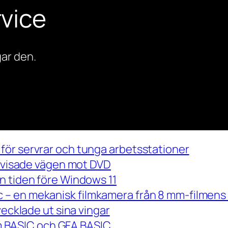
vice
ar den.
för servrar och tunga arbetsstationer
m visade vägen mot DVD
n tiden före Windows 11
– en mekanisk filmkamera från 8 mm-filmens 
vecklade ut sina vingar
 om BASIC och GFA BASIC