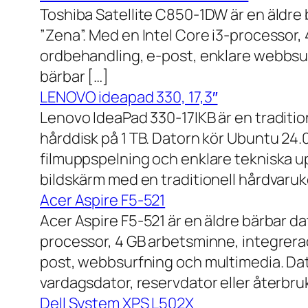
Toshiba Satellite C850-1DW är en äldre 
”Zena”. Med en Intel Core i3-processor,
ordbehandling, e-post, enklare webbsurf
bärbar […]
LENOVO ideapad 330, 17,3″
Lenovo IdeaPad 330-17IKB är en traditi
hårddisk på 1 TB. Datorn kör Ubuntu 24
filmuppspelning och enklare tekniska u
bildskärm med en traditionell hårdvaruk
Acer Aspire F5-521
Acer Aspire F5-521 är en äldre bärbar d
processor, 4 GB arbetsminne, integrera
post, webbsurfning och multimedia. Dat
vardagsdator, reservdator eller återbru
Dell System XPS L502X