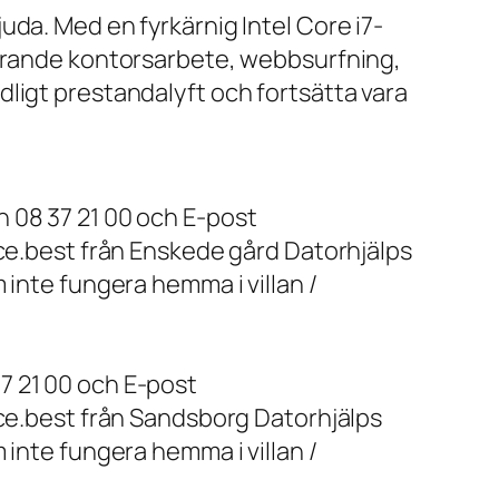
da. Med en fyrkärnig Intel Core i7-
farande kontorsarbete, webbsurfning,
ligt prestandalyft och fortsätta vara
 08 37 21 00 och E-post
ice.best från Enskede gård Datorhjälps
 inte fungera hemma i villan /
7 21 00 och E-post
ice.best från Sandsborg Datorhjälps
 inte fungera hemma i villan /