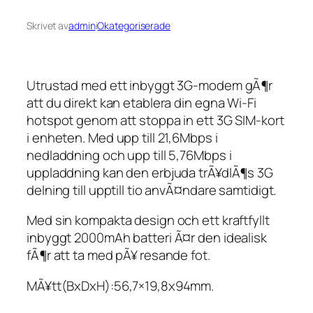
Skrivet av
admin
i
Okategoriserade
Utrustad med ett inbyggt 3G-modem gÃ¶r
att du direkt kan etablera din egna Wi-Fi
hotspot genom att stoppa in ett 3G SIM-kort
i enheten. Med upp till 21,6Mbps i
nedladdning och upp till 5,76Mbps i
uppladdning kan den erbjuda trÃ¥dlÃ¶s 3G
delning till upptill tio anvÃ¤ndare samtidigt.
Med sin kompakta design och ett kraftfyllt
inbyggt 2000mAh batteri Ã¤r den idealisk
fÃ¶r att ta med pÃ¥ resande fot.
MÃ¥tt(BxDxH):56,7×19,8x94mm.