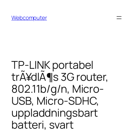
Hoppa
till
Webcomputer
innehåll
TP-LINK portabel
trÃ¥dlÃ¶s 3G router,
802.11b/g/n, Micro-
USB, Micro-SDHC,
uppladdningsbart
batteri, svart