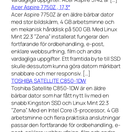
Acer Aspire 7750Z , 17,3″
Acer Aspire 7750Z är en äldre bärbar dator
med stor bildskärm, 4 GB arbetsminne och
en mekanisk hårddisk på 500 GB. Med Linux
Mint 22.3 ”Zena” installerat fungerar den
fortfarande för ordbehandling, e-post,
enklare webbsurfning, film och andra
vardagliga uppgifter. Ett framtida byte till SSD
skulle dessutom kunna göra datorn märkbart
snabbare och mer responsiv. […]
TOSHIBA SATELLITE C850-1DW
Toshiba Satellite C850-1DW är en äldre
bärbar dator som har fått nytt liv med en
snabb Kingston SSD och Linux Mint 22.3
”Zena”. Med en Intel Core i3-processor, 4 GB
arbetsminne och flera praktiska anslutningar
passar den fortfarande för ordbehandling, e-