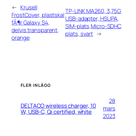
←
Krusell
TP-LINK MA260, 3,75G
FrostCover, plastskal
USB-adapter, HSUPA,
fÃ¶r Galaxy S4,
SIM-plats,Micro-SDHC
delvis transparent,
plats, svart
→
orange
FLER INLÄGG
28
DELTACO wireless charger, 10
mars
W, USB-C, Qi certified, white
2023