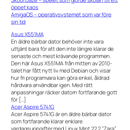
öppet kaos
AmigaOS – operativsystemet som var före
sin tid
Asus X551MA
En äldre bärbar dator behöver inte vara
uttjänt bara för att den inte längre klarar de
senaste och mest krävande programmen.
Den här Asus X551MA från mitten av 2010-
talet har fått nytt liv med Debian och visar
hur fri programvara kan göra enkel, åldrad
hårdvara användbar igen. Med rätt
anpassningar räcker datorn fortfarande gott
för […]
Acer Aspire 5741G
Acer Aspire 5741G är en äldre bärbar dator
som fortfarande klarar enklare
vardagsuppgifter med Linux Mint 22.2 ”Zara”.