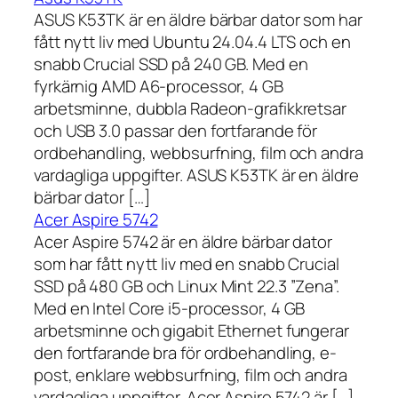
ASUS K53TK är en äldre bärbar dator som har
fått nytt liv med Ubuntu 24.04.4 LTS och en
snabb Crucial SSD på 240 GB. Med en
fyrkärnig AMD A6-processor, 4 GB
arbetsminne, dubbla Radeon-grafikkretsar
och USB 3.0 passar den fortfarande för
ordbehandling, webbsurfning, film och andra
vardagliga uppgifter. ASUS K53TK är en äldre
bärbar dator […]
Acer Aspire 5742
Acer Aspire 5742 är en äldre bärbar dator
som har fått nytt liv med en snabb Crucial
SSD på 480 GB och Linux Mint 22.3 ”Zena”.
Med en Intel Core i5-processor, 4 GB
arbetsminne och gigabit Ethernet fungerar
den fortfarande bra för ordbehandling, e-
post, enklare webbsurfning, film och andra
vardagliga uppgifter. Acer Aspire 5742 är […]