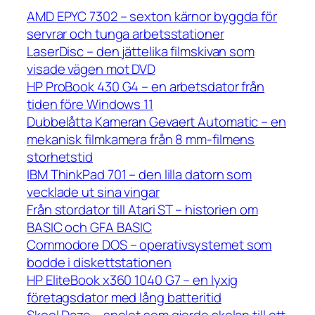
AMD EPYC 7302 – sexton kärnor byggda för
servrar och tunga arbetsstationer
LaserDisc – den jättelika filmskivan som
visade vägen mot DVD
HP ProBook 430 G4 – en arbetsdator från
tiden före Windows 11
Dubbelåtta Kameran Gevaert Automatic – en
mekanisk filmkamera från 8 mm-filmens
storhetstid
IBM ThinkPad 701 – den lilla datorn som
vecklade ut sina vingar
Från stordator till Atari ST – historien om
BASIC och GFA BASIC
Commodore DOS – operativsystemet som
bodde i diskettstationen
HP EliteBook x360 1040 G7 – en lyxig
företagsdator med lång batteritid
Skool Daze – spelet som gjorde skolan till ett