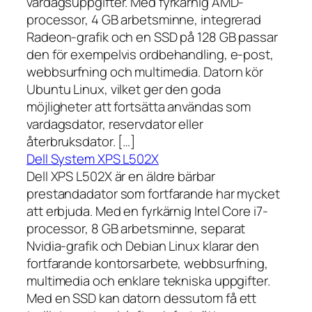
vardagsuppgifter. Med fyrkärnig AMD-
processor, 4 GB arbetsminne, integrerad
Radeon-grafik och en SSD på 128 GB passar
den för exempelvis ordbehandling, e-post,
webbsurfning och multimedia. Datorn kör
Ubuntu Linux, vilket ger den goda
möjligheter att fortsätta användas som
vardagsdator, reservdator eller
återbruksdator. […]
Dell System XPS L502X
Dell XPS L502X är en äldre bärbar
prestandadator som fortfarande har mycket
att erbjuda. Med en fyrkärnig Intel Core i7-
processor, 8 GB arbetsminne, separat
Nvidia-grafik och Debian Linux klarar den
fortfarande kontorsarbete, webbsurfning,
multimedia och enklare tekniska uppgifter.
Med en SSD kan datorn dessutom få ett