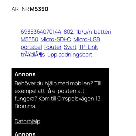
ARTNR
M5350
6935364070144
802.11b/g/n
batteri
M5350
Micro-SDHC
Micro-USB
portabel
Router
Svart
TP-Link
trÃ¥dlÃ¶s
uppladdningsbart
Annons
Behöver du hjälp med mobilen? Till
exempel att få e-posten att
fungera? Kom till Orrspelsvägen 13,
Bromma.
Datorhjälp
Annons