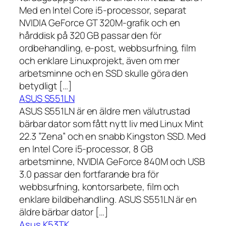
Med en Intel Core i5-processor, separat
NVIDIA GeForce GT 320M-grafik och en
hårddisk på 320 GB passar den för
ordbehandling, e-post, webbsurfning, film
och enklare Linuxprojekt, även om mer
arbetsminne och en SSD skulle göra den
betydligt […]
ASUS S551LN
ASUS S551LN är en äldre men välutrustad
bärbar dator som fått nytt liv med Linux Mint
22.3 ”Zena” och en snabb Kingston SSD. Med
en Intel Core i5-processor, 8 GB
arbetsminne, NVIDIA GeForce 840M och USB
3.0 passar den fortfarande bra för
webbsurfning, kontorsarbete, film och
enklare bildbehandling. ASUS S551LN är en
äldre bärbar dator […]
Asus K53TK