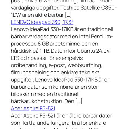
post, enklare webbsurfning, film och andra
vardagliga uppgifter. Toshiba Satellite C850-
1DW är en äldre bärbar […]
LENOVO ideapad 330, 17,3″
Lenovo IdeaPad 330-17IKB är en traditionell
bärbar vardagsdator med en Intel Pentium-
processor, 8 GB arbetsminne och en
hårddisk på 1 TB. Datorn kör Ubuntu 24.04
LTS och passar för exempelvis
ordbehandling, e-post, webbsurfning,
filmuppspelning och enklare tekniska
uppgifter. Lenovo IdeaPad 330-17IKB är en
bärbar dator som kombinerar en stor
bildskärm med en traditionell
hårdvarukonstruktion. Den […]
Acer Aspire F5-521
Acer Aspire F5-521 är en äldre bärbar dator
som fortfarande fungerar bra för enklare