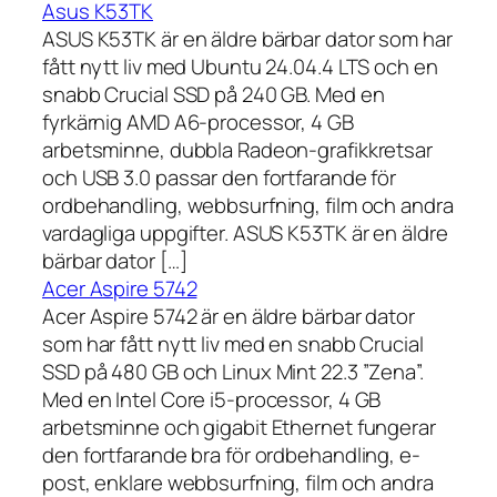
Asus K53TK
ASUS K53TK är en äldre bärbar dator som har
fått nytt liv med Ubuntu 24.04.4 LTS och en
snabb Crucial SSD på 240 GB. Med en
fyrkärnig AMD A6-processor, 4 GB
arbetsminne, dubbla Radeon-grafikkretsar
och USB 3.0 passar den fortfarande för
ordbehandling, webbsurfning, film och andra
vardagliga uppgifter. ASUS K53TK är en äldre
bärbar dator […]
Acer Aspire 5742
Acer Aspire 5742 är en äldre bärbar dator
som har fått nytt liv med en snabb Crucial
SSD på 480 GB och Linux Mint 22.3 ”Zena”.
Med en Intel Core i5-processor, 4 GB
arbetsminne och gigabit Ethernet fungerar
den fortfarande bra för ordbehandling, e-
post, enklare webbsurfning, film och andra