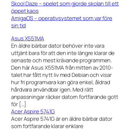
Skool Daze – spelet som gjorde skolan till ett
öppet kaos
AmigaOS – operativsystemet som var före
sin tid
Asus X551MA
En äldre bärbar dator behöver inte vara
uttjänt bara för att den inte längre klarar de
senaste och mest krävande programmen.
Den här Asus X551MA från mitten av 2010-
talet har fått nytt liv med Debian och visar
hur fri programvara kan göra enkel, åldrad
hårdvara användbar igen. Med rätt
anpassningar räcker datorn fortfarande gott
för […]
Acer Aspire 5741G
Acer Aspire 5741G är en äldre bärbar dator
som fortfarande klarar enklare