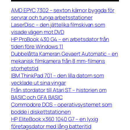
AMD EPYC 7302 – sexton kärnor byggda för
servrar och tunga arbetsstationer
LaserDisc – den jättelika filmskivan som
visade vägen mot DVD
HP ProBook 430 G4 – en arbetsdator från
tiden före Windows 11
Dubbelåtta Kameran Gevaert Automatic – en
mekanisk filmkamera från 8 mm-filmens
storhetstid
IBM ThinkPad 701 – den lilla datorn som
vecklade ut sina vingar
Från stordator till Atari ST – historien om
BASIC och GFA BASIC
Commodore DOS – operativsystemet som
bodde i diskettstationen
HP EliteBook x360 1040 G7 – en lyxig
företagsdator med lång batteritid