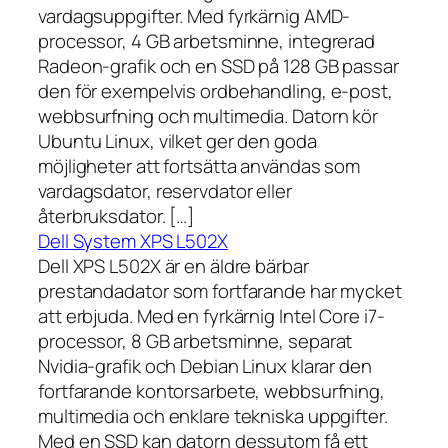
vardagsuppgifter. Med fyrkärnig AMD-
processor, 4 GB arbetsminne, integrerad
Radeon-grafik och en SSD på 128 GB passar
den för exempelvis ordbehandling, e-post,
webbsurfning och multimedia. Datorn kör
Ubuntu Linux, vilket ger den goda
möjligheter att fortsätta användas som
vardagsdator, reservdator eller
återbruksdator. […]
Dell System XPS L502X
Dell XPS L502X är en äldre bärbar
prestandadator som fortfarande har mycket
att erbjuda. Med en fyrkärnig Intel Core i7-
processor, 8 GB arbetsminne, separat
Nvidia-grafik och Debian Linux klarar den
fortfarande kontorsarbete, webbsurfning,
multimedia och enklare tekniska uppgifter.
Med en SSD kan datorn dessutom få ett