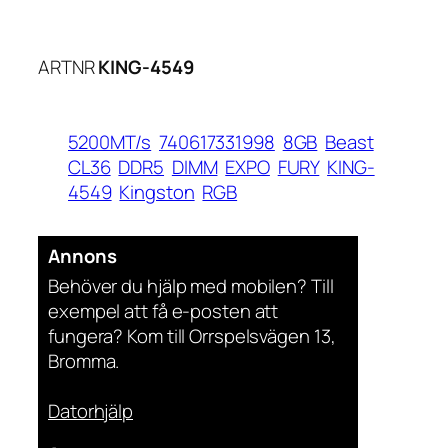
ARTNR
KING-4549
5200MT/s
740617331998
8GB
Beast
CL36
DDR5
DIMM
EXPO
FURY
KING-
4549
Kingston
RGB
Annons
Behöver du hjälp med mobilen? Till
exempel att få e-posten att
fungera? Kom till Orrspelsvägen 13,
Bromma.
Datorhjälp