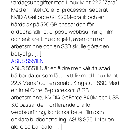
vardagsuppgifter med Linux Mint 22.2 ”Zara”.
Med en Intel Core i5-processor, separat
NVIDIA GeForce GT 320M-grafik och en
hårddisk på 320 GB passar den för
ordbehandling, e-post, webbsurfning, film
och enklare Linuxprojekt, även om mer
arbetsminne och en SSD skulle göra den
betydligt […]
ASUS S551LN
ASUS S551LN är en äldre men välutrustad
bärbar dator som fått nytt liv med Linux Mint
22.3 ”Zena” och en snabb Kingston SSD. Med
en Intel Core i5-processor, 8 GB
arbetsminne, NVIDIA GeForce 840M och USB
3.0 passar den fortfarande bra för
webbsurfning, kontorsarbete, film och
enklare bildbehandling. ASUS S551LN är en
äldre bärbar dator […]