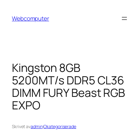
Hoppa
till
Webcomputer
innehåll
Kingston 8GB
5200MT/s DDR5 CL36
DIMM FURY Beast RGB
EXPO
Skrivet av
admin
i
Okategoriserade