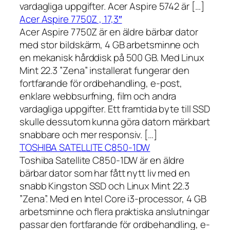
vardagliga uppgifter. Acer Aspire 5742 är […]
Acer Aspire 7750Z , 17,3″
Acer Aspire 7750Z är en äldre bärbar dator
med stor bildskärm, 4 GB arbetsminne och
en mekanisk hårddisk på 500 GB. Med Linux
Mint 22.3 ”Zena” installerat fungerar den
fortfarande för ordbehandling, e-post,
enklare webbsurfning, film och andra
vardagliga uppgifter. Ett framtida byte till SSD
skulle dessutom kunna göra datorn märkbart
snabbare och mer responsiv. […]
TOSHIBA SATELLITE C850-1DW
Toshiba Satellite C850-1DW är en äldre
bärbar dator som har fått nytt liv med en
snabb Kingston SSD och Linux Mint 22.3
”Zena”. Med en Intel Core i3-processor, 4 GB
arbetsminne och flera praktiska anslutningar
passar den fortfarande för ordbehandling, e-