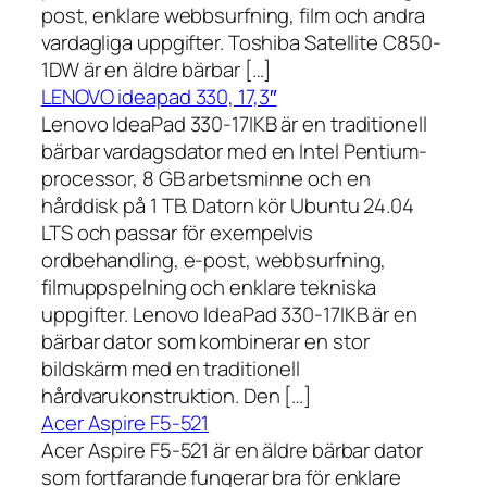
post, enklare webbsurfning, film och andra
vardagliga uppgifter. Toshiba Satellite C850-
1DW är en äldre bärbar […]
LENOVO ideapad 330, 17,3″
Lenovo IdeaPad 330-17IKB är en traditionell
bärbar vardagsdator med en Intel Pentium-
processor, 8 GB arbetsminne och en
hårddisk på 1 TB. Datorn kör Ubuntu 24.04
LTS och passar för exempelvis
ordbehandling, e-post, webbsurfning,
filmuppspelning och enklare tekniska
uppgifter. Lenovo IdeaPad 330-17IKB är en
bärbar dator som kombinerar en stor
bildskärm med en traditionell
hårdvarukonstruktion. Den […]
Acer Aspire F5-521
Acer Aspire F5-521 är en äldre bärbar dator
som fortfarande fungerar bra för enklare