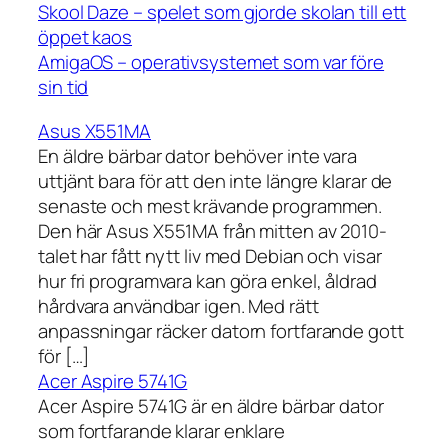
Skool Daze – spelet som gjorde skolan till ett
öppet kaos
AmigaOS – operativsystemet som var före
sin tid
Asus X551MA
En äldre bärbar dator behöver inte vara
uttjänt bara för att den inte längre klarar de
senaste och mest krävande programmen.
Den här Asus X551MA från mitten av 2010-
talet har fått nytt liv med Debian och visar
hur fri programvara kan göra enkel, åldrad
hårdvara användbar igen. Med rätt
anpassningar räcker datorn fortfarande gott
för […]
Acer Aspire 5741G
Acer Aspire 5741G är en äldre bärbar dator
som fortfarande klarar enklare