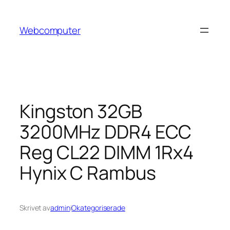
Hoppa
till
Webcomputer
innehåll
Kingston 32GB
3200MHz DDR4 ECC
Reg CL22 DIMM 1Rx4
Hynix C Rambus
Skrivet av
admin
i
Okategoriserade