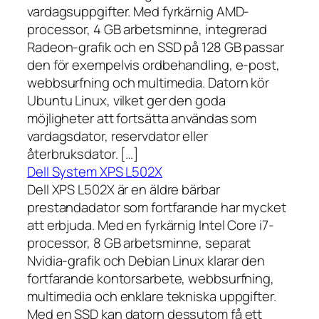
vardagsuppgifter. Med fyrkärnig AMD-
processor, 4 GB arbetsminne, integrerad
Radeon-grafik och en SSD på 128 GB passar
den för exempelvis ordbehandling, e-post,
webbsurfning och multimedia. Datorn kör
Ubuntu Linux, vilket ger den goda
möjligheter att fortsätta användas som
vardagsdator, reservdator eller
återbruksdator. […]
Dell System XPS L502X
Dell XPS L502X är en äldre bärbar
prestandadator som fortfarande har mycket
att erbjuda. Med en fyrkärnig Intel Core i7-
processor, 8 GB arbetsminne, separat
Nvidia-grafik och Debian Linux klarar den
fortfarande kontorsarbete, webbsurfning,
multimedia och enklare tekniska uppgifter.
Med en SSD kan datorn dessutom få ett