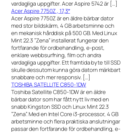
vardagliga uppgifter. Acer Aspire 5742 är […]
Acer Aspire 7750Z , 17,3″
Acer Aspire 7750Z är en äldre bärbar dator
med stor bildskärm, 4 GB arbetsminne och
en mekanisk hårddisk på 500 GB. Med Linux
Mint 22.3 ”Zena” installerat fungerar den
fortfarande för ordbehandling, e-post,
enklare webbsurfning, film och andra
vardagliga uppgifter. Ett framtida byte till SSD
skulle dessutom kunna göra datorn märkbart
snabbare och mer responsiv. […]
TOSHIBA SATELLITE C850-1DW
Toshiba Satellite C850-1DW är en äldre
bärbar dator som har fått nytt liv med en
snabb Kingston SSD och Linux Mint 22.3
”Zena”. Med en Intel Core i3-processor, 4 GB
arbetsminne och flera praktiska anslutningar
passar den fortfarande för ordbehandling, e-