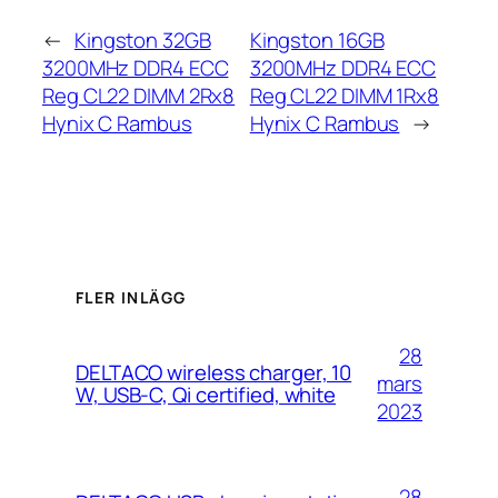
←
Kingston 32GB
Kingston 16GB
3200MHz DDR4 ECC
3200MHz DDR4 ECC
Reg CL22 DIMM 2Rx8
Reg CL22 DIMM 1Rx8
Hynix C Rambus
Hynix C Rambus
→
FLER INLÄGG
28
DELTACO wireless charger, 10
mars
W, USB-C, Qi certified, white
2023
28