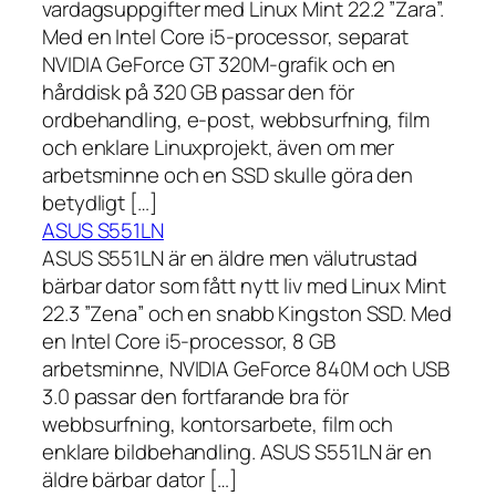
vardagsuppgifter med Linux Mint 22.2 ”Zara”.
Med en Intel Core i5-processor, separat
NVIDIA GeForce GT 320M-grafik och en
hårddisk på 320 GB passar den för
ordbehandling, e-post, webbsurfning, film
och enklare Linuxprojekt, även om mer
arbetsminne och en SSD skulle göra den
betydligt […]
ASUS S551LN
ASUS S551LN är en äldre men välutrustad
bärbar dator som fått nytt liv med Linux Mint
22.3 ”Zena” och en snabb Kingston SSD. Med
en Intel Core i5-processor, 8 GB
arbetsminne, NVIDIA GeForce 840M och USB
3.0 passar den fortfarande bra för
webbsurfning, kontorsarbete, film och
enklare bildbehandling. ASUS S551LN är en
äldre bärbar dator […]