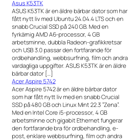
Asus K53TK
ASUS K53TK är en äldre bärbar dator som har
fått nytt liv med Ubuntu 24.04.4 LTS och en
snabb Crucial SSD på 240 GB. Med en
fyrkärnig AMD A6-processor, 4 GB
arbetsminne, dubbla Radeon-grafikkretsar
och USB 3.0 passar den fortfarande för
ordbehandling, webbsurfning, film och andra
vardagliga uppgifter. ASUS K53TK är en äldre
bärbar dator […]
Acer Aspire 5742
Acer Aspire 5742 är en äldre bärbar dator
som har fått nytt liv med en snabb Crucial
SSD på 480 GB och Linux Mint 22.3 ”Zena”.
Med en Intel Core i5-processor, 4 GB
arbetsminne och gigabit Ethernet fungerar
den fortfarande bra för ordbehandling, e-
post, enklare webbsurfning, film och andra