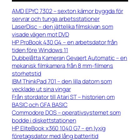
AMD EPYC 7302 – sexton kärnor byggda för
servrar och tunga arbetsstationer
LaserDisc – den jättelika filmskivan som
visade vägen mot DVD
HP ProBook 430 G4 – en arbetsdator från
tiden före Windows 11
Dubbelåtta Kameran Gevaert Automatic – en
mekanisk filmkamera från 8 mm-filmens
storhetstid
IBM ThinkPad 701 – den lilla datorn som
vecklade ut sina vingar
Från stordator till Atari ST – historien om
BASIC och GFA BASIC
Commodore DOS – operativsystemet som
bodde i diskettstationen
HP EliteBook x360 1040 G7 – en lyxig
företagsdator med lång batteritid