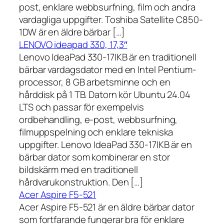
post, enklare webbsurfning, film och andra
vardagliga uppgifter. Toshiba Satellite C850-
1DW är en äldre bärbar […]
LENOVO ideapad 330, 17,3″
Lenovo IdeaPad 330-17IKB är en traditionell
bärbar vardagsdator med en Intel Pentium-
processor, 8 GB arbetsminne och en
hårddisk på 1 TB. Datorn kör Ubuntu 24.04
LTS och passar för exempelvis
ordbehandling, e-post, webbsurfning,
filmuppspelning och enklare tekniska
uppgifter. Lenovo IdeaPad 330-17IKB är en
bärbar dator som kombinerar en stor
bildskärm med en traditionell
hårdvarukonstruktion. Den […]
Acer Aspire F5-521
Acer Aspire F5-521 är en äldre bärbar dator
som fortfarande fungerar bra för enklare