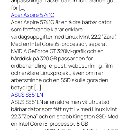
anpassningar räcker datorn fortfarande gott
för […]
Acer Aspire 5741G
Acer Aspire 5741G är en äldre bärbar dator
som fortfarande klarar enklare
vardagsuppgifter med Linux Mint 22.2 ”Zara”.
Med en Intel Core i5-processor, separat
NVIDIA GeForce GT 320M-grafik och en
hårddisk på 320 GB passar den för
ordbehandling, e-post, webbsurfning, film
och enklare Linuxprojekt, även om mer
arbetsminne och en SSD skulle göra den
betydligt […]
ASUS S551LN
ASUS S551LN är en äldre men välutrustad
bärbar dator som fått nytt liv med Linux Mint
22.3 ”Zena” och en snabb Kingston SSD. Med
en Intel Core i5-processor, 8 GB