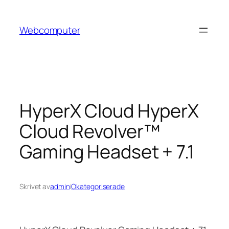
Hoppa
till
Webcomputer
innehåll
HyperX Cloud HyperX
Cloud Revolver™
Gaming Headset + 7.1
Skrivet av
admin
i
Okategoriserade