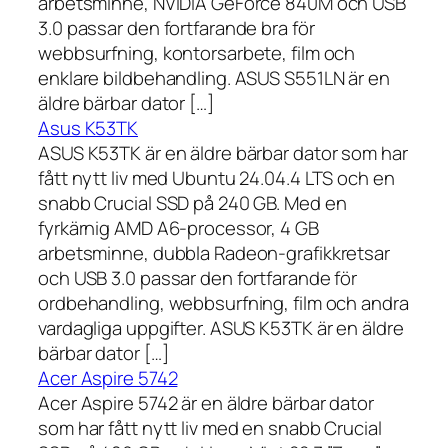
arbetsminne, NVIDIA GeForce 840M och USB
3.0 passar den fortfarande bra för
webbsurfning, kontorsarbete, film och
enklare bildbehandling. ASUS S551LN är en
äldre bärbar dator […]
Asus K53TK
ASUS K53TK är en äldre bärbar dator som har
fått nytt liv med Ubuntu 24.04.4 LTS och en
snabb Crucial SSD på 240 GB. Med en
fyrkärnig AMD A6-processor, 4 GB
arbetsminne, dubbla Radeon-grafikkretsar
och USB 3.0 passar den fortfarande för
ordbehandling, webbsurfning, film och andra
vardagliga uppgifter. ASUS K53TK är en äldre
bärbar dator […]
Acer Aspire 5742
Acer Aspire 5742 är en äldre bärbar dator
som har fått nytt liv med en snabb Crucial