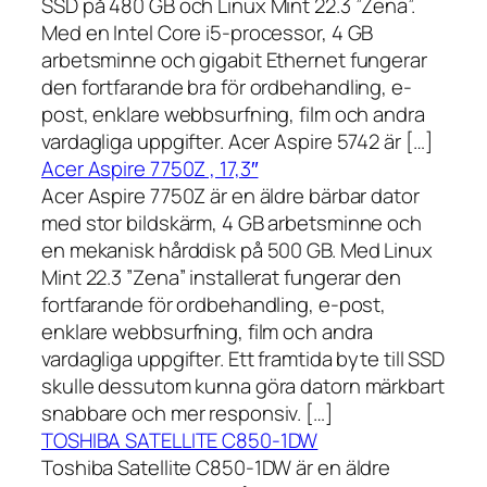
SSD på 480 GB och Linux Mint 22.3 ”Zena”.
Med en Intel Core i5-processor, 4 GB
arbetsminne och gigabit Ethernet fungerar
den fortfarande bra för ordbehandling, e-
post, enklare webbsurfning, film och andra
vardagliga uppgifter. Acer Aspire 5742 är […]
Acer Aspire 7750Z , 17,3″
Acer Aspire 7750Z är en äldre bärbar dator
med stor bildskärm, 4 GB arbetsminne och
en mekanisk hårddisk på 500 GB. Med Linux
Mint 22.3 ”Zena” installerat fungerar den
fortfarande för ordbehandling, e-post,
enklare webbsurfning, film och andra
vardagliga uppgifter. Ett framtida byte till SSD
skulle dessutom kunna göra datorn märkbart
snabbare och mer responsiv. […]
TOSHIBA SATELLITE C850-1DW
Toshiba Satellite C850-1DW är en äldre