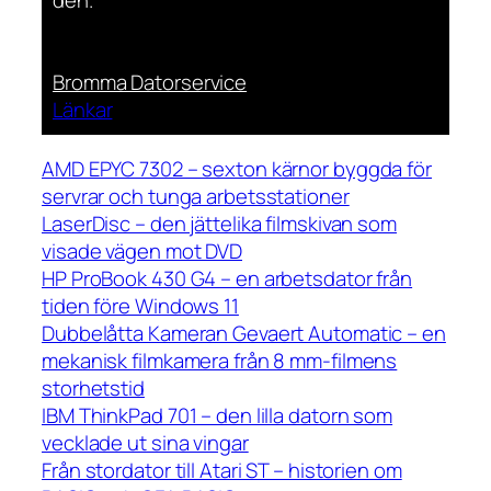
den.
Bromma Datorservice
Länkar
AMD EPYC 7302 – sexton kärnor byggda för
servrar och tunga arbetsstationer
LaserDisc – den jättelika filmskivan som
visade vägen mot DVD
HP ProBook 430 G4 – en arbetsdator från
tiden före Windows 11
Dubbelåtta Kameran Gevaert Automatic – en
mekanisk filmkamera från 8 mm-filmens
storhetstid
IBM ThinkPad 701 – den lilla datorn som
vecklade ut sina vingar
Från stordator till Atari ST – historien om