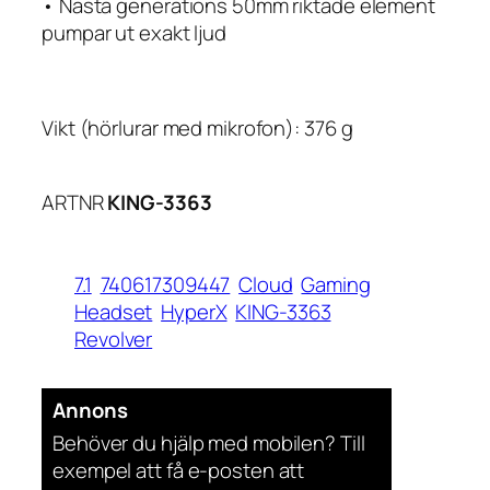
• Nästa generations 50mm riktade element
pumpar ut exakt ljud
Vikt (hörlurar med mikrofon): 376 g
ARTNR
KING-3363
7.1
740617309447
Cloud
Gaming
Headset
HyperX
KING-3363
Revolver
Annons
Behöver du hjälp med mobilen? Till
exempel att få e-posten att