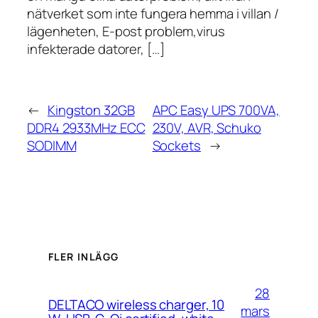
nätverket som inte fungera hemma i villan /
lägenheten, E-post problem,virus
infekterade datorer, […]
←
Kingston 32GB
APC Easy UPS 700VA,
DDR4 2933MHz ECC
230V, AVR, Schuko
SODIMM
Sockets
→
FLER INLÄGG
28
DELTACO wireless charger, 10
mars