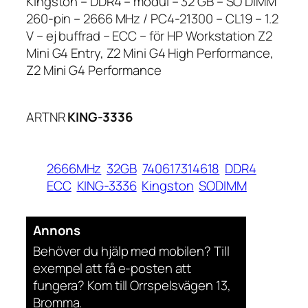
Kingston – DDR4 – modul – 32 GB – SO DIMM
260-pin – 2666 MHz / PC4-21300 – CL19 – 1.2
V – ej buffrad – ECC – för HP Workstation Z2
Mini G4 Entry, Z2 Mini G4 High Performance,
Z2 Mini G4 Performance
ARTNR
KING-3336
2666MHz
32GB
740617314618
DDR4
ECC
KING-3336
Kingston
SODIMM
Annons
Behöver du hjälp med mobilen? Till
exempel att få e-posten att
fungera? Kom till Orrspelsvägen 13,
Bromma.