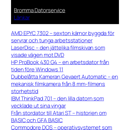
Bromma Datorservice
Länkar
AMD EPYC 7302 – sexton kärnor byggda för
servrar och tunga arbetsstationer
LaserDisc – den jättelika filmskivan som
visade vägen mot DVD
HP ProBook 430 G4 – en arbetsdator från
tiden före Windows 11
Dubbelåtta Kameran Gevaert Automatic – en
mekanisk filmkamera från 8 mm-filmens
storhetstid
IBM ThinkPad 701 – den lilla datorn som
vecklade ut sina vingar
Från stordator till Atari ST – historien om
BASIC och GFA BASIC
Commodore DOS – operativsystemet som