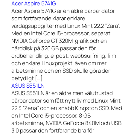
Acer Aspire 5741G
Acer Aspire 5741G är en äldre bärbar dator
som fortfarande klarar enklare
vardagsuppgifter med Linux Mint 22.2 ”Zara”.
Med en Intel Core i5-processor, separat
NVIDIA GeForce GT 320M-grafik och en
hårddisk på 320 GB passar den för
ordbehandling, e-post, webbsurfning, film
och enklare Linuxprojekt, även om mer
arbetsminne och en SSD skulle göra den
betydligt […]
ASUS S551LN
ASUS S551LN är en äldre men välutrustad
bärbar dator som fått nytt liv med Linux Mint
22.3 ”Zena” och en snabb Kingston SSD. Med
en Intel Core i5-processor, 8 GB
arbetsminne, NVIDIA GeForce 840M och USB
3.0 passar den fortfarande bra för