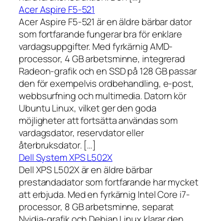
Acer Aspire F5-521
Acer Aspire F5-521 är en äldre bärbar dator
som fortfarande fungerar bra för enklare
vardagsuppgifter. Med fyrkärnig AMD-
processor, 4 GB arbetsminne, integrerad
Radeon-grafik och en SSD på 128 GB passar
den för exempelvis ordbehandling, e-post,
webbsurfning och multimedia. Datorn kör
Ubuntu Linux, vilket ger den goda
möjligheter att fortsätta användas som
vardagsdator, reservdator eller
återbruksdator. […]
Dell System XPS L502X
Dell XPS L502X är en äldre bärbar
prestandadator som fortfarande har mycket
att erbjuda. Med en fyrkärnig Intel Core i7-
processor, 8 GB arbetsminne, separat
Nvidia-grafik och Debian Linux klarar den