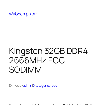
Hoppa
till
Webcomputer
innehåll
Kingston 32GB DDR4
2666MHz ECC
SODIMM
Skrivet av
admin
i
Okategoriserade