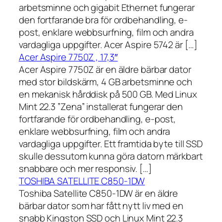
arbetsminne och gigabit Ethernet fungerar
den fortfarande bra för ordbehandling, e-
post, enklare webbsurfning, film och andra
vardagliga uppgifter. Acer Aspire 5742 är […]
Acer Aspire 7750Z , 17,3″
Acer Aspire 7750Z är en äldre bärbar dator
med stor bildskärm, 4 GB arbetsminne och
en mekanisk hårddisk på 500 GB. Med Linux
Mint 22.3 ”Zena” installerat fungerar den
fortfarande för ordbehandling, e-post,
enklare webbsurfning, film och andra
vardagliga uppgifter. Ett framtida byte till SSD
skulle dessutom kunna göra datorn märkbart
snabbare och mer responsiv. […]
TOSHIBA SATELLITE C850-1DW
Toshiba Satellite C850-1DW är en äldre
bärbar dator som har fått nytt liv med en
snabb Kingston SSD och Linux Mint 22.3