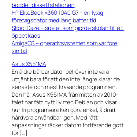
bodde i diskettstationen
HP EliteBook x360 1040 G7 – en lyxig
företagsdator med lång batteritid
Skool Daze – spelet som gjorde skolan till ett
öppet kaos
AmigaOS – operativsystemet som var före
sin tid
Asus X551MA
En äldre bärbar dator behöver inte vara
uttjänt bara för att den inte längre klarar de
senaste och mest krävande programmen.
Den här Asus X551MA från mitten av 2010-
talet har fått nytt liv med Debian och visar
hur fri programvara kan göra enkel, åldrad
hårdvara användbar igen. Med rätt
anpassningar räcker datorn fortfarande gott
för […]