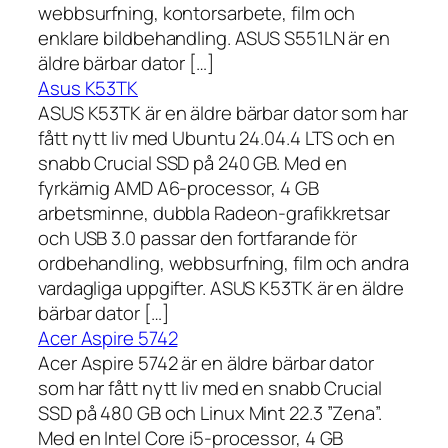
webbsurfning, kontorsarbete, film och
enklare bildbehandling. ASUS S551LN är en
äldre bärbar dator […]
Asus K53TK
ASUS K53TK är en äldre bärbar dator som har
fått nytt liv med Ubuntu 24.04.4 LTS och en
snabb Crucial SSD på 240 GB. Med en
fyrkärnig AMD A6-processor, 4 GB
arbetsminne, dubbla Radeon-grafikkretsar
och USB 3.0 passar den fortfarande för
ordbehandling, webbsurfning, film och andra
vardagliga uppgifter. ASUS K53TK är en äldre
bärbar dator […]
Acer Aspire 5742
Acer Aspire 5742 är en äldre bärbar dator
som har fått nytt liv med en snabb Crucial
SSD på 480 GB och Linux Mint 22.3 ”Zena”.
Med en Intel Core i5-processor, 4 GB