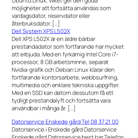
Ubuntu Linux, vilket ger den goda
möjligheter att fortsätta användas som
vardagsdator, reservdator eller
återbruksdator. […]
Dell System XPS L502X
Dell XPS L502X är en äldre bärbar
prestandadator som fortfarande har mycket
att erbjuda. Med en fyrkärnig Intel Core i7-
processor, 8 GB arbetsminne, separat
Nvidia-grafik och Debian Linux klarar den
fortfarande kontorsarbete, webbsurfning,
multimedia och enklare tekniska uppgifter.
Med en SSD kan datorn dessutom få ett
tydligt prestandalyft och fortsätta vara
användbar i många år. […]
Datorservice Enskede gård Tel 08 37 21 00
Datorservice i Enskede gård Datorservice
Enskede gård Datorservice.best har Telefon