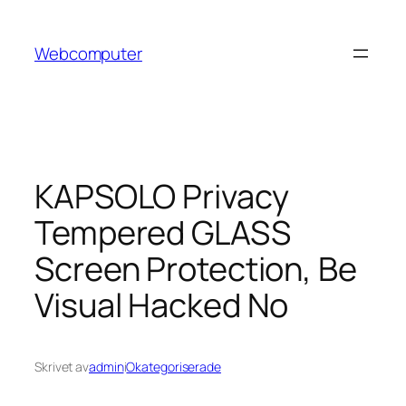
Hoppa
till
Webcomputer
innehåll
KAPSOLO Privacy
Tempered GLASS
Screen Protection, Be
Visual Hacked No
Skrivet av
admin
i
Okategoriserade