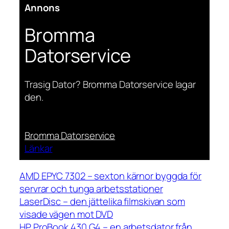
Annons
Bromma
Datorservice
Trasig Dator? Bromma Datorservice lagar
den.
Bromma Datorservice
Länkar
AMD EPYC 7302 – sexton kärnor byggda för
servrar och tunga arbetsstationer
LaserDisc – den jättelika filmskivan som
visade vägen mot DVD
HP ProBook 430 G4 – en arbetsdator från