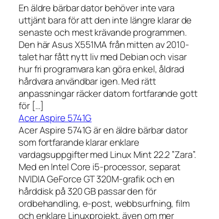
En äldre bärbar dator behöver inte vara
uttjänt bara för att den inte längre klarar de
senaste och mest krävande programmen.
Den här Asus X551MA från mitten av 2010-
talet har fått nytt liv med Debian och visar
hur fri programvara kan göra enkel, åldrad
hårdvara användbar igen. Med rätt
anpassningar räcker datorn fortfarande gott
för […]
Acer Aspire 5741G
Acer Aspire 5741G är en äldre bärbar dator
som fortfarande klarar enklare
vardagsuppgifter med Linux Mint 22.2 ”Zara”.
Med en Intel Core i5-processor, separat
NVIDIA GeForce GT 320M-grafik och en
hårddisk på 320 GB passar den för
ordbehandling, e-post, webbsurfning, film
och enklare Linuxprojekt, även om mer