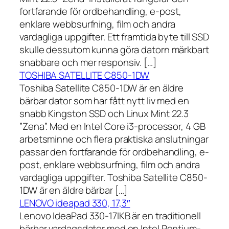
fortfarande för ordbehandling, e-post,
enklare webbsurfning, film och andra
vardagliga uppgifter. Ett framtida byte till SSD
skulle dessutom kunna göra datorn märkbart
snabbare och mer responsiv. […]
TOSHIBA SATELLITE C850-1DW
Toshiba Satellite C850-1DW är en äldre
bärbar dator som har fått nytt liv med en
snabb Kingston SSD och Linux Mint 22.3
”Zena”. Med en Intel Core i3-processor, 4 GB
arbetsminne och flera praktiska anslutningar
passar den fortfarande för ordbehandling, e-
post, enklare webbsurfning, film och andra
vardagliga uppgifter. Toshiba Satellite C850-
1DW är en äldre bärbar […]
LENOVO ideapad 330, 17,3″
Lenovo IdeaPad 330-17IKB är en traditionell
bärbar vardagsdator med en Intel Pentium-