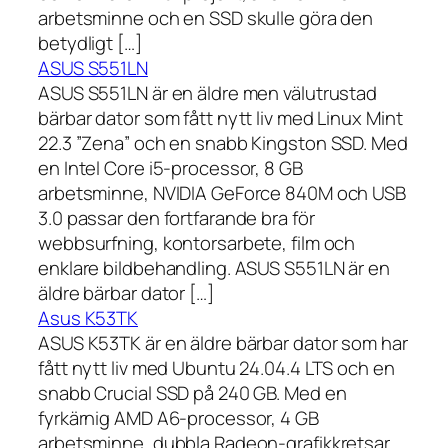
arbetsminne och en SSD skulle göra den
betydligt […]
ASUS S551LN
ASUS S551LN är en äldre men välutrustad
bärbar dator som fått nytt liv med Linux Mint
22.3 ”Zena” och en snabb Kingston SSD. Med
en Intel Core i5-processor, 8 GB
arbetsminne, NVIDIA GeForce 840M och USB
3.0 passar den fortfarande bra för
webbsurfning, kontorsarbete, film och
enklare bildbehandling. ASUS S551LN är en
äldre bärbar dator […]
Asus K53TK
ASUS K53TK är en äldre bärbar dator som har
fått nytt liv med Ubuntu 24.04.4 LTS och en
snabb Crucial SSD på 240 GB. Med en
fyrkärnig AMD A6-processor, 4 GB
arbetsminne, dubbla Radeon-grafikkretsar