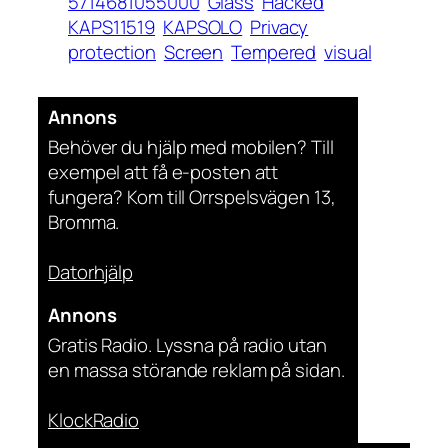
5714681055000
Glass
Hacked
KAPS11519
KAPSOLO
Privacy
protection
Screen
Tempered
visual
Annons
Behöver du hjälp med mobilen? Till
exempel att få e-posten att
fungera? Kom till Orrspelsvägen 13,
Bromma.
Datorhjälp
Annons
Gratis Radio. Lyssna på radio utan
en massa störande reklam på sidan.
KlockRadio