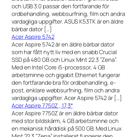
och USB 3.0 passar den fortfarande för
ordbehandling, webbsurfning, film och andra
vardagliga uppgifter. ASUS K53TK är en äldre
bärbar dator […]
Acer Aspire 5742
Acer Aspire 5742 är en äldre bärbar dator
som har fått nytt liv med en snabb Crucial
SSD på 480 GB och Linux Mint 22.3 ”Zena”.
Med en Intel Core i5-processor, 4 GB
arbetsminne och gigabit Ethernet fungerar
den fortfarande bra för ordbehandling, e-
post, enklare webbsurfning, film och andra
vardagliga uppgifter. Acer Aspire 5742 är […]
Acer Aspire 7750Z , 17,3″
Acer Aspire 7750Z är en äldre bärbar dator
med stor bildskärm, 4 GB arbetsminne och
en mekanisk hårddisk på 500 GB. Med Linux
Mint 22.3 ”Zena” installerat fungerar den