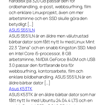
hårddisk på 320 GB passar den för
ordbehandling, e-post, webbsurfning, film
och enklare Linuxprojekt, även om mer
arbetsminne och en SSD skulle göra den
betydligt […]
ASUS S551LN
ASUS S551LN är en äldre men välutrustad
bärbar dator som fått nytt liv med Linux Mint
22.3 ”Zena” och en snabb Kingston SSD. Med
en Intel Core i5-processor, 8 GB
arbetsminne, NVIDIA GeForce 840M och USB
3.0 passar den fortfarande bra för
webbsurfning, kontorsarbete, film och
enklare bildbehandling. ASUS S551LN är en
äldre bärbar dator […]
Asus K53TK
ASUS K53TK är en äldre bärbar dator som har
fått nytt liv med Ubuntu 24.04.4 LTS och en