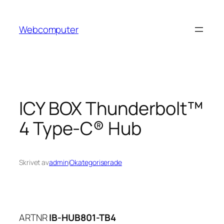
Hoppa
till
Webcomputer
innehåll
ICY BOX Thunderbolt™
4 Type-C® Hub
Skrivet av
admin
i
Okategoriserade
ARTNR
IB-HUB801-TB4