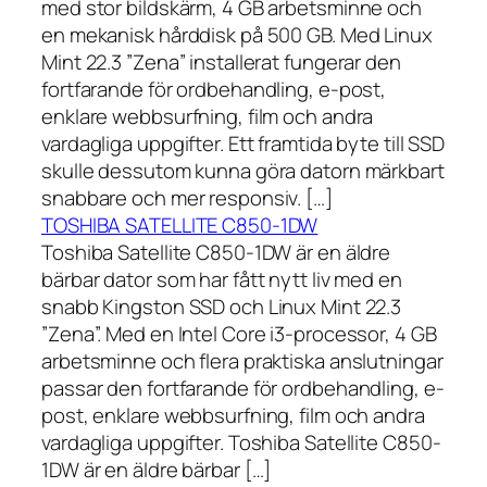
med stor bildskärm, 4 GB arbetsminne och
en mekanisk hårddisk på 500 GB. Med Linux
Mint 22.3 ”Zena” installerat fungerar den
fortfarande för ordbehandling, e-post,
enklare webbsurfning, film och andra
vardagliga uppgifter. Ett framtida byte till SSD
skulle dessutom kunna göra datorn märkbart
snabbare och mer responsiv. […]
TOSHIBA SATELLITE C850-1DW
Toshiba Satellite C850-1DW är en äldre
bärbar dator som har fått nytt liv med en
snabb Kingston SSD och Linux Mint 22.3
”Zena”. Med en Intel Core i3-processor, 4 GB
arbetsminne och flera praktiska anslutningar
passar den fortfarande för ordbehandling, e-
post, enklare webbsurfning, film och andra
vardagliga uppgifter. Toshiba Satellite C850-
1DW är en äldre bärbar […]