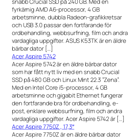
snabb Crucial SSD på 240 GB. Med en
fyrkärnig AMD A6-processor, 4 GB
arbetsminne, dubbla Radeon-grafikkretsar
och USB 3.0 passar den fortfarande för
ordbehandling, webbsurfning, film och andra
vardagliga uppgifter. ASUS K53TK är en äldre
bärbar dator […]
Acer Aspire 5742
Acer Aspire 5742 är en äldre bärbar dator
som har fått nytt liv med en snabb Crucial
SSD på 480 GB och Linux Mint 22.3 ”Zena”.
Med en Intel Core i5-processor, 4 GB
arbetsminne och gigabit Ethernet fungerar
den fortfarande bra för ordbehandling, e-
post, enklare webbsurfning, film och andra
vardagliga uppgifter. Acer Aspire 5742 är […]
Acer Aspire 7750Z , 17,3″
Acer Aspire 7750Z är en äldre bärbar dator