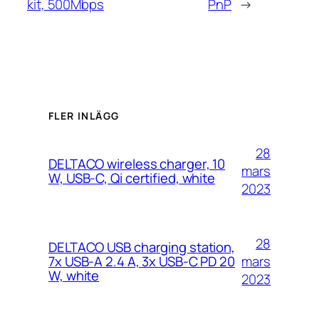
kit, 500Mbps
PnP
→
FLER INLÄGG
28
DELTACO wireless charger, 10
mars
W, USB-C, Qi certified, white
2023
28
DELTACO USB charging station,
mars
7x USB-A 2.4 A, 3x USB-C PD 20
W, white
2023