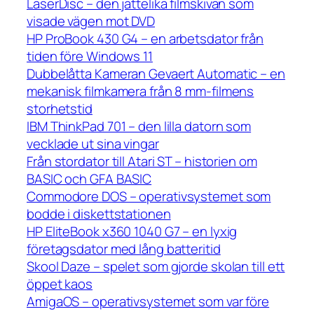
LaserDisc – den jättelika filmskivan som
visade vägen mot DVD
HP ProBook 430 G4 – en arbetsdator från
tiden före Windows 11
Dubbelåtta Kameran Gevaert Automatic – en
mekanisk filmkamera från 8 mm-filmens
storhetstid
IBM ThinkPad 701 – den lilla datorn som
vecklade ut sina vingar
Från stordator till Atari ST – historien om
BASIC och GFA BASIC
Commodore DOS – operativsystemet som
bodde i diskettstationen
HP EliteBook x360 1040 G7 – en lyxig
företagsdator med lång batteritid
Skool Daze – spelet som gjorde skolan till ett
öppet kaos
AmigaOS – operativsystemet som var före