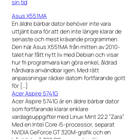
sin tid
Asus X551MA
En äldre bärbar dator behöver inte vara
uttjänt bara för att den inte längre klarar de
senaste och mest krävande programmen.
Den här Asus X551MA från mitten av 2010-
talet har fått nytt liv med Debian och visar
hur fri programvara kan göra enkel, åldrad
hårdvara användbar igen. Med rätt
anpassningar räcker datorn fortfarande gott
för […]
Acer Aspire 5741G
Acer Aspire 5741G är en äldre bärbar dator
som fortfarande klarar enklare
vardagsuppgifter med Linux Mint 22.2 ”Zara”.
Med en Intel Core i5-processor, separat
NVIDIA GeForce GT 320M-grafik och en