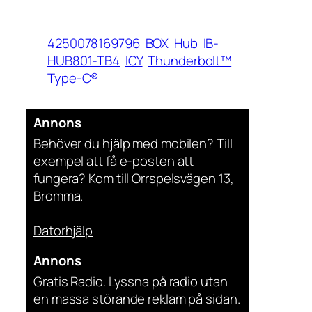
4250078169796
BOX
Hub
IB-
HUB801-TB4
ICY
Thunderbolt™
Type-C®
Annons
Behöver du hjälp med mobilen? Till
exempel att få e-posten att
fungera? Kom till Orrspelsvägen 13,
Bromma.
Datorhjälp
Annons
Gratis Radio. Lyssna på radio utan
en massa störande reklam på sidan.