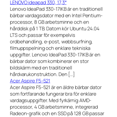
LENOVO ideapad 330, 17,3″
Lenovo IdeaPad 330-17IKB är en traditionell
bärbar vardagsdator med en Intel Pentium-
processor, 8 GB arbetsminne och en
hårddisk på 1 TB. Datorn kör Ubuntu 24.04
LTS och passar för exempelvis
ordbehandling, e-post, webbsurfning,
filmuppspelning och enklare tekniska
uppgifter. Lenovo IdeaPad 330-17IKB är en
bärbar dator som kombinerar en stor
bildskärm med en traditionell
hårdvarukonstruktion. Den […]
Acer Aspire F5-521
Acer Aspire F5-521 är en äldre bärbar dator
som fortfarande fungerar bra för enklare
vardagsuppgifter. Med fyrkärnig AMD-
processor, 4 GB arbetsminne, integrerad
Radeon-grafik och en SSD på 128 GB passar