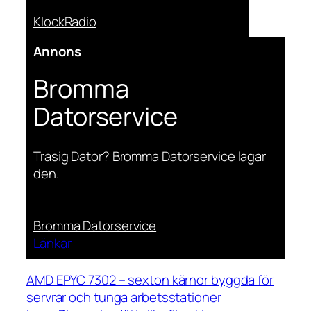
KlockRadio
Annons
Bromma
Datorservice
Trasig Dator? Bromma Datorservice lagar
den.
Bromma Datorservice
Länkar
AMD EPYC 7302 – sexton kärnor byggda för
servrar och tunga arbetsstationer