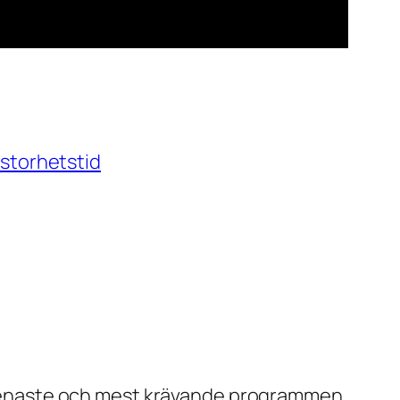
storhetstid
de senaste och mest krävande programmen.