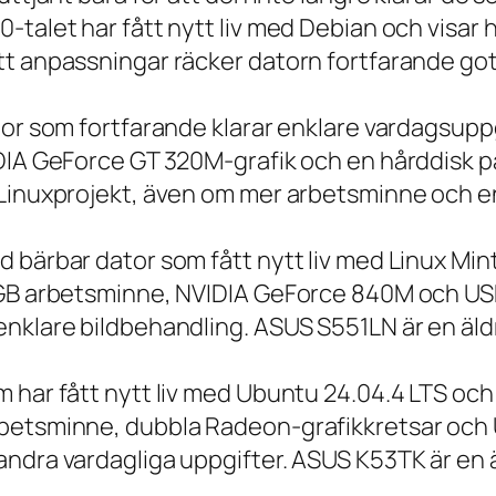
talet har fått nytt liv med Debian och visar h
t anpassningar räcker datorn fortfarande gott
tor som fortfarande klarar enklare vardagsuppg
IDIA GeForce GT 320M-grafik och en hårddisk p
 Linuxprojekt, även om mer arbetsminne och en
 bärbar dator som fått nytt liv med Linux Min
 GB arbetsminne, NVIDIA GeForce 840M och USB
nklare bildbehandling. ASUS S551LN är en äld
m har fått nytt liv med Ubuntu 24.04.4 LTS oc
betsminne, dubbla Radeon-grafikkretsar och U
ndra vardagliga uppgifter. ASUS K53TK är en ä