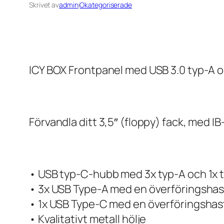
Skrivet av
admin
i
Okategoriserade
ICY BOX Frontpanel med USB 3.0 typ-A o
Förvandla ditt 3,5″ (floppy) fack, med I
• USB typ-C-hubb med 3x typ-A och 1x 
• 3x USB Type-A med en överföringshasti
• 1x USB Type-C med en överföringshasti
• Kvalitativt metall hölje