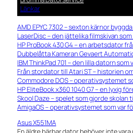
Länkar
AMD EPYC 7302 – sexton kärnor byggda 
LaserDisc – den jättelika filmskivan so
HP ProBook 430 G4 – en arbetsdator frå
Dubbelåtta Kameran Gevaert Automatic 
IBM ThinkPad 701 – den lilla datorn som 
Från stordator till Atari ST – historien
Commodore DOS – operativsystemet so
HP EliteBook x360 1040 G7 – en lyxig fö
Skool Daze – spelet som gjorde skolan ti
AmigaOS – operativsystemet som var för
Asus X551MA
En äldre bärbar dator behöver inte vara