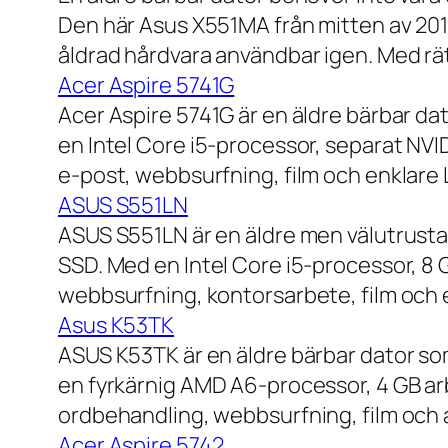
Den här Asus X551MA från mitten av 2010-
åldrad hårdvara användbar igen. Med rät
Acer Aspire 5741G
Acer Aspire 5741G är en äldre bärbar da
en Intel Core i5-processor, separat NV
e-post, webbsurfning, film och enklare
ASUS S551LN
ASUS S551LN är en äldre men välutrustad
SSD. Med en Intel Core i5-processor, 8
webbsurfning, kontorsarbete, film och e
Asus K53TK
ASUS K53TK är en äldre bärbar dator so
en fyrkärnig AMD A6-processor, 4 GB ar
ordbehandling, webbsurfning, film och a
Acer Aspire 5742