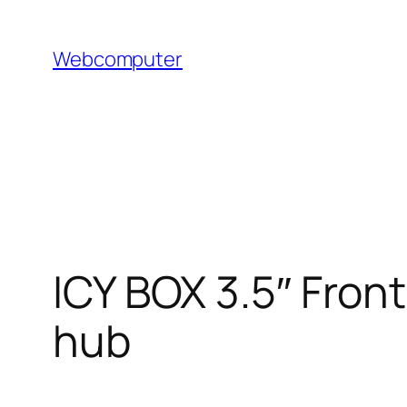
Hoppa
till
Webcomputer
innehåll
ICY BOX 3.5″ Fron
hub