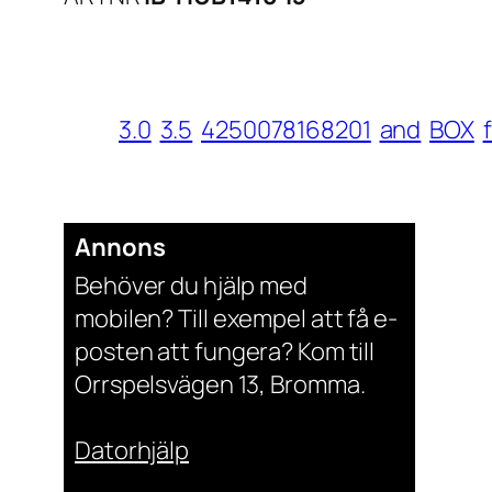
3.0
3.5
4250078168201
and
BOX
Annons
Behöver du hjälp med
mobilen? Till exempel att få e-
posten att fungera? Kom till
Orrspelsvägen 13, Bromma.
Datorhjälp