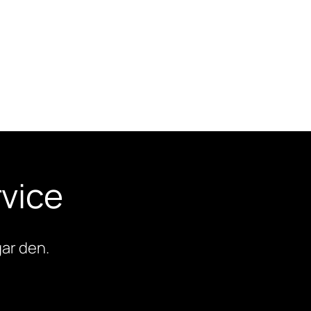
vice
ar den.