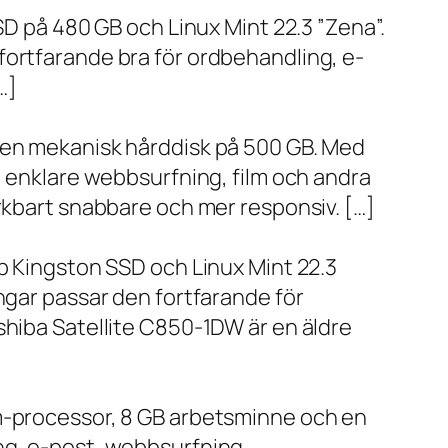
SD på 480 GB och Linux Mint 22.3 ”Zena”.
fortfarande bra för ordbehandling, e-
…]
h en mekanisk hårddisk på 500 GB. Med
, enklare webbsurfning, film och andra
ärkbart snabbare och mer responsiv. […]
bb Kingston SSD och Linux Mint 22.3
ngar passar den fortfarande för
shiba Satellite C850-1DW är en äldre
um-processor, 8 GB arbetsminne och en
ng, e-post, webbsurfning,