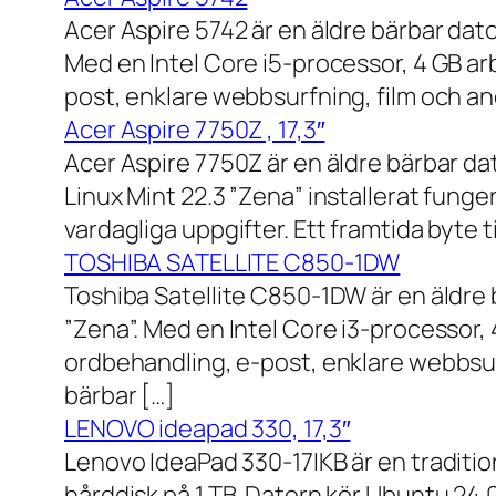
Acer Aspire 5742 är en äldre bärbar dato
Med en Intel Core i5-processor, 4 GB a
post, enklare webbsurfning, film och and
Acer Aspire 7750Z , 17,3″
Acer Aspire 7750Z är en äldre bärbar d
Linux Mint 22.3 ”Zena” installerat fung
vardagliga uppgifter. Ett framtida byte
TOSHIBA SATELLITE C850-1DW
Toshiba Satellite C850-1DW är en äldre 
”Zena”. Med en Intel Core i3-processor,
ordbehandling, e-post, enklare webbsurf
bärbar […]
LENOVO ideapad 330, 17,3″
Lenovo IdeaPad 330-17IKB är en traditi
hårddisk på 1 TB. Datorn kör Ubuntu 24