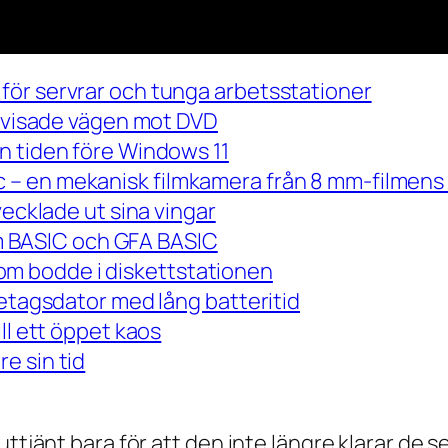
för servrar och tunga arbetsstationer
m visade vägen mot DVD
n tiden före Windows 11
– en mekanisk filmkamera från 8 mm-filmens 
vecklade ut sina vingar
 om BASIC och GFA BASIC
m bodde i diskettstationen
retagsdator med lång batteritid
ll ett öppet kaos
e sin tid
 uttjänt bara för att den inte längre klarar 