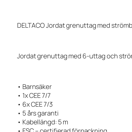
DELTACO Jordat grenuttag med strömbryt
Jordat grenuttag med 6-uttag och strö
• Barnsäker
• 1x CEE 7/7
• 6x CEE 7/3
• 5 års garanti
• Kabellängd: 5 m
• FSC – certifierad förpackning