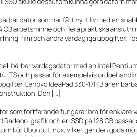
 till SSD skulle dessutom kunna göra datorn m
bärbar dator som har fått nytt liv med en sna
 4 GB arbetsminne och flera praktiska anslutni
ning, film och andra vardagliga uppgifter. To
onell bärbar vardagsdator med en Intel Penti
.04 LTS och passar för exempelvis ordbehandli
ppgifter. Lenovo IdeaPad 330-17IKB är en bärb
onstruktion. Den […]
ator som fortfarande fungerar bra för enklare
d Radeon-grafik och en SSD på 128 GB passar 
orn kör Ubuntu Linux, vilket ger den goda möj