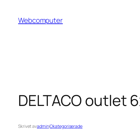
Hoppa
till
Webcomputer
innehåll
DELTACO outlet 6
Skrivet av
admin
i
Okategoriserade