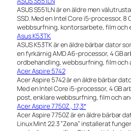
ASUS S551LN
ASUS S551LN är en äldre men välutrustad
SSD. Med en Intel Core i5-processor, 8
webbsurfning, kontorsarbete, film och e
Asus K53TK
ASUS K53TK är en äldre bärbar dator so
en fyrkärnig AMD A6-processor, 4 GB ar
ordbehandling, webbsurfning, film och a
Acer Aspire 5742
Acer Aspire 5742 är en äldre bärbar dato
Med en Intel Core i5-processor, 4 GB a
post, enklare webbsurfning, film och and
Acer Aspire 7750Z , 17,3″
Acer Aspire 7750Z är en äldre bärbar d
Linux Mint 22.3 ”Zena” installerat fung