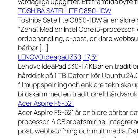
vardagliga uppgifter. Ett framtida byte
TOSHIBA SATELLITE C850-1DW
Toshiba Satellite C850-1DW är en äldre 
”Zena”. Med en Intel Core i3-processor,
ordbehandling, e-post, enklare webbsurf
bärbar […]
LENOVO ideapad 330, 17,3″
Lenovo IdeaPad 330-17IKB är en traditi
hårddisk på 1 TB. Datorn kör Ubuntu 24
filmuppspelning och enklare tekniska u
bildskärm med en traditionell hårdvaruk
Acer Aspire F5-521
Acer Aspire F5-521 är en äldre bärbar d
processor, 4 GB arbetsminne, integrera
post, webbsurfning och multimedia. Dat