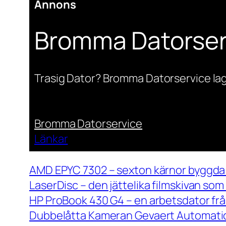
Annons
Bromma Datorser
Trasig Dator? Bromma Datorservice lag
Bromma Datorservice
Länkar
AMD EPYC 7302 – sexton kärnor byggda 
LaserDisc – den jättelika filmskivan so
HP ProBook 430 G4 – en arbetsdator frå
Dubbelåtta Kameran Gevaert Automatic 