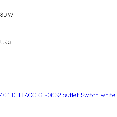
680 W
uttag
463
DELTACO
GT-0652
outlet
Switch
white