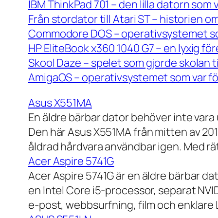
IBM ThinkPad 701 – den lilla datorn som 
Från stordator till Atari ST – historien
Commodore DOS – operativsystemet so
HP EliteBook x360 1040 G7 – en lyxig fö
Skool Daze – spelet som gjorde skolan ti
AmigaOS – operativsystemet som var för
Asus X551MA
En äldre bärbar dator behöver inte vara
Den här Asus X551MA från mitten av 2010-
åldrad hårdvara användbar igen. Med rät
Acer Aspire 5741G
Acer Aspire 5741G är en äldre bärbar da
en Intel Core i5-processor, separat NV
e-post, webbsurfning, film och enklare