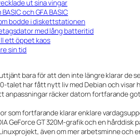
vecklade ut sina vingar
 om BASIC och GFA BASIC
m bodde i diskettstationen
retagsdator med lång batteritid
ll ett öppet kaos
e sin tid
 uttjänt bara för att den inte längre klarar 
talet har fått nytt liv med Debian och visar h
t anpassningar räcker datorn fortfarande gott
tor som fortfarande klarar enklare vardagsuppg
IDIA GeForce GT 320M-grafik och en hårddisk p
 Linuxprojekt, även om mer arbetsminne och en