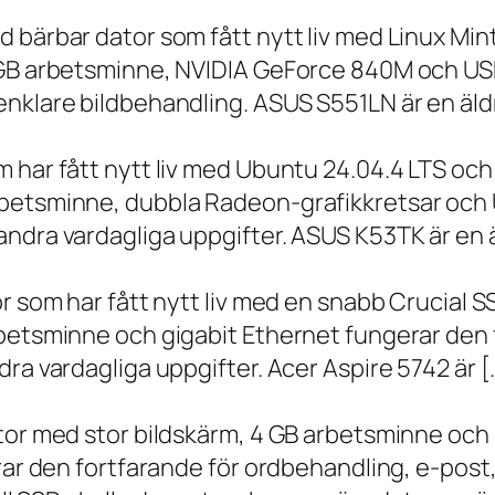
 bärbar dator som fått nytt liv med Linux Min
 GB arbetsminne, NVIDIA GeForce 840M och USB
nklare bildbehandling. ASUS S551LN är en äld
m har fått nytt liv med Ubuntu 24.04.4 LTS oc
betsminne, dubbla Radeon-grafikkretsar och U
ndra vardagliga uppgifter. ASUS K53TK är en ä
r som har fått nytt liv med en snabb Crucial S
rbetsminne och gigabit Ethernet fungerar den 
ra vardagliga uppgifter. Acer Aspire 5742 är [
ator med stor bildskärm, 4 GB arbetsminne oc
erar den fortfarande för ordbehandling, e-post