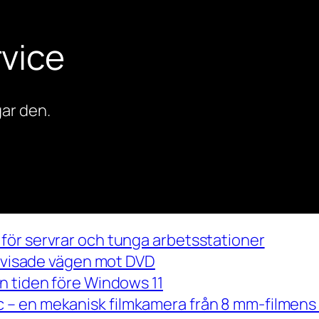
vice
ar den.
för servrar och tunga arbetsstationer
m visade vägen mot DVD
n tiden före Windows 11
– en mekanisk filmkamera från 8 mm-filmens 