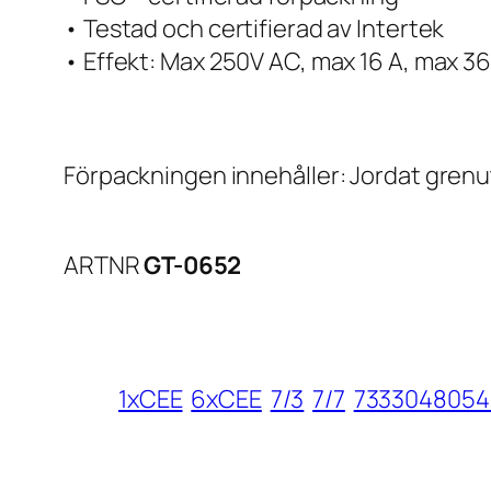
• Testad och certifierad av Intertek
• Effekt: Max 250V AC, max 16 A, max 3
Förpackningen innehåller: Jordat gren
ARTNR
GT-0652
1xCEE
6xCEE
7/3
7/7
7333048054