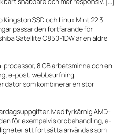
ärkbart snabbare och mer responsiv. […]
bb Kingston SSD och Linux Mint 22.3
ngar passar den fortfarande för
shiba Satellite C850-1DW är en äldre
um-processor, 8 GB arbetsminne och en
ng, e-post, webbsurfning,
ar dator som kombinerar en stor
 vardagsuppgifter. Med fyrkärnig AMD-
den för exempelvis ordbehandling, e-
ligheter att fortsätta användas som