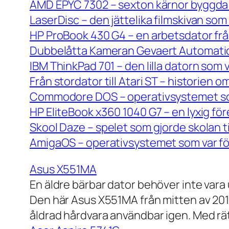
AMD EPYC 7302 – sexton kärnor byggda 
LaserDisc – den jättelika filmskivan so
HP ProBook 430 G4 – en arbetsdator frå
Dubbelåtta Kameran Gevaert Automatic 
IBM ThinkPad 701 – den lilla datorn som 
Från stordator till Atari ST – historien
Commodore DOS – operativsystemet so
HP EliteBook x360 1040 G7 – en lyxig fö
Skool Daze – spelet som gjorde skolan ti
AmigaOS – operativsystemet som var för
Asus X551MA
En äldre bärbar dator behöver inte vara
Den här Asus X551MA från mitten av 2010-
åldrad hårdvara användbar igen. Med rät