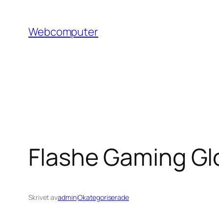
Hoppa
till
Webcomputer
innehåll
Flashe Gaming Glov
Skrivet av
admin
i
Okategoriserade