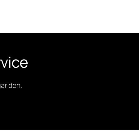
vice
ar den.