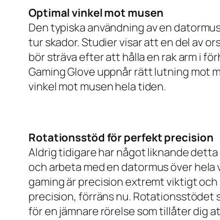
Optimal vinkel mot musen
Den typiska användning av en datormus ge
tur skador. Studier visar att en del av o
bör sträva efter att hålla en rak arm i f
Gaming Glove uppnår rätt lutning mot mu
vinkel mot musen hela tiden.
Rotationsstöd för perfekt precision
Aldrig tidigare har något liknande detta
och arbeta med en datormus över hela vä
gaming är precision extremt viktigt och
precision, förräns nu. Rotationsstödet 
för en jämnare rörelse som tillåter dig 