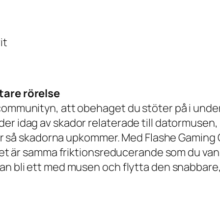
it
tare rörelse
gcommunityn, att obehaget du stöter på i un
der idag av skador relaterade till datormusen
et är så skadorna upkommer. Med Flashe Gaming 
 det är samma friktionsreducerande som du vanl
an bli ett med musen och flytta den snabbare