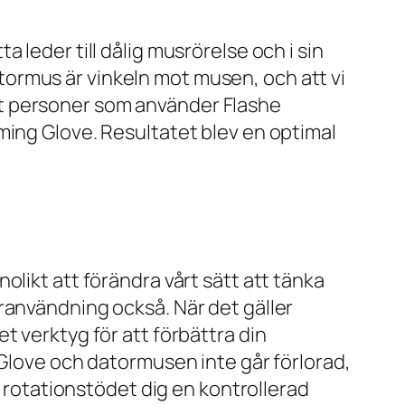
 leder till dålig musrörelse och i sin
datormus är vinkeln mot musen, och att vi
 att personer som använder Flashe
ming Glove. Resultatet blev en optimal
likt att förändra vårt sätt att tänka
ranvändning också. När det gäller
t verktyg för att förbättra din
 Glove och datormusen inte går förlorad,
r rotationstödet dig en kontrollerad