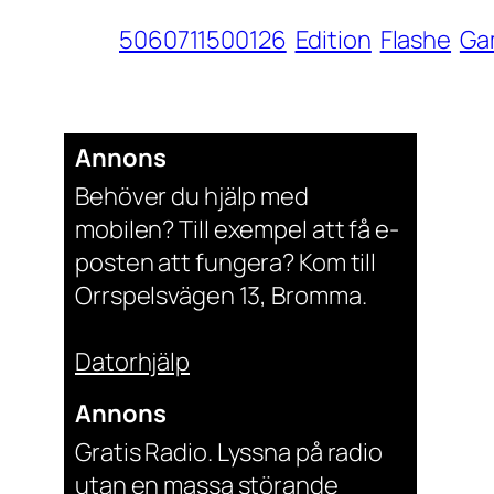
5060711500126
Edition
Flashe
Ga
Annons
Behöver du hjälp med
mobilen? Till exempel att få e-
posten att fungera? Kom till
Orrspelsvägen 13, Bromma.
Datorhjälp
Annons
Gratis Radio. Lyssna på radio
utan en massa störande