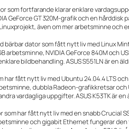
tor som fortfarande klarar enklare vardagsuppg
IDIA GeForce GT 320M-grafik och en hårddisk p
 Linuxprojekt, även om mer arbetsminne och en
 bärbar dator som fått nytt liv med Linux Min
 GB arbetsminne, NVIDIA GeForce 840M och USB
nklare bildbehandling. ASUS S551LN är en äld
m har fått nytt liv med Ubuntu 24.04.4 LTS oc
betsminne, dubbla Radeon-grafikkretsar och U
ndra vardagliga uppgifter. ASUS K53TK är en ä
r som har fått nytt liv med en snabb Crucial S
rbetsminne och gigabit Ethernet fungerar den 