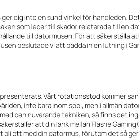
r dig inte en sund vinkel för handleden. Detta
rsaken som leder till skador relaterade till en 
örhållande till datormusen. För att säkerställa
sen beslutade vi att bädda in en lutning i Ga
 presenterats. Vårt rotationsstöd kommer sanno
rlden, inte bara inom spel, men i allmän dato
 med den nuvarande tekniken, så finns det inge
säkerställer att din länk mellan Flashe Gaming
att bli ett med din datormus, förutom det så ge