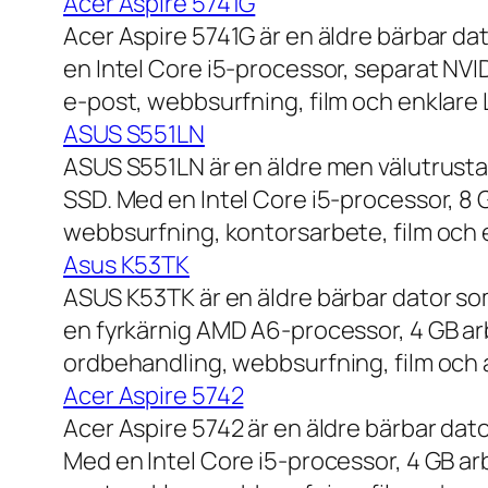
Acer Aspire 5741G
Acer Aspire 5741G är en äldre bärbar da
en Intel Core i5-processor, separat NV
e-post, webbsurfning, film och enklare
ASUS S551LN
ASUS S551LN är en äldre men välutrustad
SSD. Med en Intel Core i5-processor, 8
webbsurfning, kontorsarbete, film och e
Asus K53TK
ASUS K53TK är en äldre bärbar dator so
en fyrkärnig AMD A6-processor, 4 GB ar
ordbehandling, webbsurfning, film och a
Acer Aspire 5742
Acer Aspire 5742 är en äldre bärbar dato
Med en Intel Core i5-processor, 4 GB a